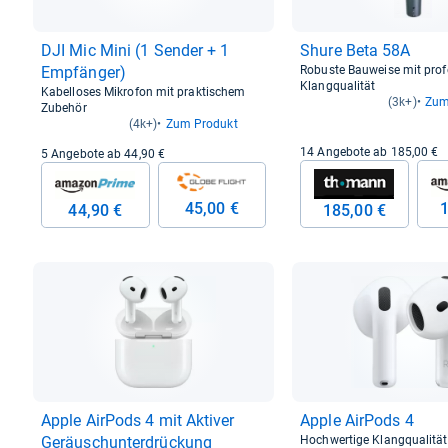
DJI Mic Mini (1 Sen­der + 1
Shure Beta 58A
Emp­fän­ger)
Robuste Bauweise mit profe
Klangqualität
Kabelloses Mikrofon mit praktischem
(3k+)
Zum
Zubehör
(4k+)
Zum Produkt
14 Angebote ab 185,00 €
5 Angebote ab 44,90 €
1
45,00 €
44,90 €
185,00 €
Apple Air­Pods 4 mit Akti­ver
Apple Air­Pods 4
Geräusch­un­ter­drückung
Hochwertige Klangqualität