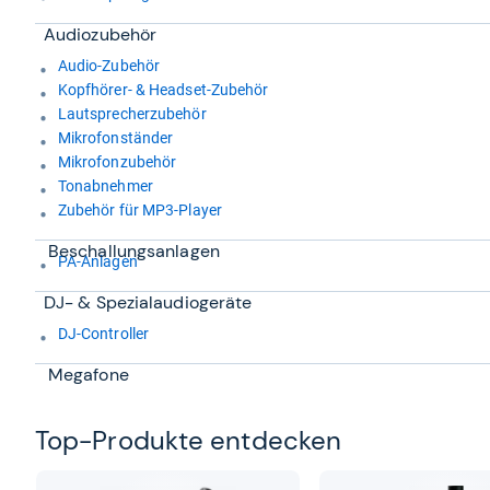
Audio­zu­be­hör
Audio-Zubehör
Kopfhörer- & Headset-Zubehör
Lautsprecherzubehör
Mikrofonständer
Mikrofonzubehör
Tonabnehmer
Zubehör für MP3-Player
Beschal­lungs­an­la­gen
PA-Anlagen
DJ-​ & Spe­zi­al­au­dio­ge­räte
DJ-Controller
Megafone
Top-​Pro­dukte ent­de­cken