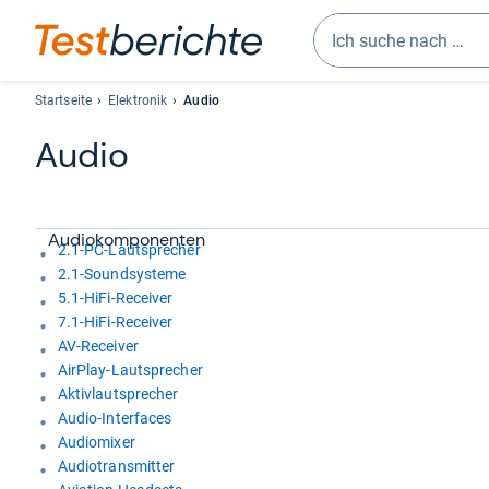
Geben
Sie
Startseite
Elektronik
Audio
mindestens
Audio
drei
Zeichen
ein.
Vorschläge
Audio­kom­po­nen­ten
erscheinen
2.1-PC-Lautsprecher
Kategorien
automatisch
2.1-Soundsysteme
Übersicht
und
5.1-HiFi-Receiver
lassen
7.1-HiFi-Receiver
sich
AV-Receiver
mit
AirPlay-Lautsprecher
den
Aktivlautsprecher
Pfeiltasten
Audio-Interfaces
auswählen.
Audiomixer
Audiotransmitter