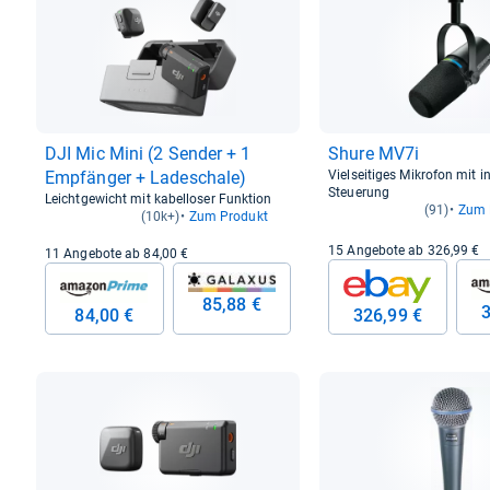
DJI Mic Mini (2 Sen­der + 1
Shure MV7i
Emp­fän­ger + Lade­schale)
Vielseitiges Mikrofon mit in
Steuerung
Leichtgewicht mit kabelloser Funktion
(91)
Zum 
(10k+)
Zum Produkt
15 Angebote ab 326,99 €
11 Angebote ab 84,00 €
85,88 €
3
84,00 €
326,99 €