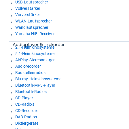
USB-Lautsprecher
Vollverstärker
Vorverstärker
WLAN-Lautsprecher
Wandlautsprecher
Yamaha HiFi-Receiver
Audio­player & -​rekorder
2.1-Heimkinosysteme
5.1-Heimkinosysteme
AirPlay-Stereoanlagen
Audiorecorder
Baustellenradios
Blu-ray-Heimkinosysteme
Bluetooth-MP3-Player
Bluetooth-Radios
CD-Player
CD-Radios
CD-Recorder
DAB-Radios
Diktiergeräte