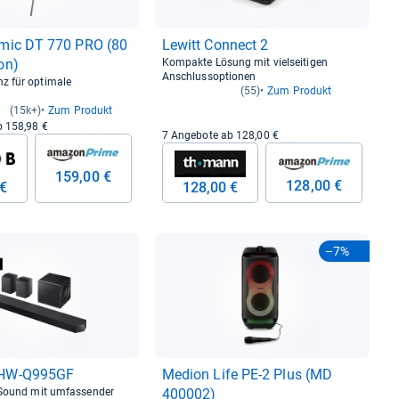
­mic DT 770 PRO (80
Lewitt Connect 2
on)
Kompakte Lösung mit vielseitigen
Anschlussoptionen
z für optimale
(55)
Zum Produkt
(15k+)
Zum Produkt
b 158,98 €
7 Angebote ab 128,00 €
159,00 €
128,00 €
 €
128,00 €
–7%
HW-​Q995GF
Medion Life PE-​2 Plus (MD
 Sound mit umfassender
400002)