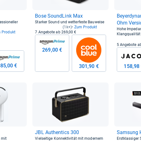
Bose Sound­Link Max
Beyerdy­na
ssioneller
Starker Sound und wetterfeste Bauweise
Ohm Ver­si
(1k+)
Zum Produkt
Hohe Impedan
 Produkt
7 Angebote ab 269,00 €
Klangqualität
5 Angebote a
269,00 €
85,00 €
301,90 €
158,98
JBL Authen­tics 300
Sam­sung 
 mit
Vielseitige Konnektivität mit modernem
Erstklassiger