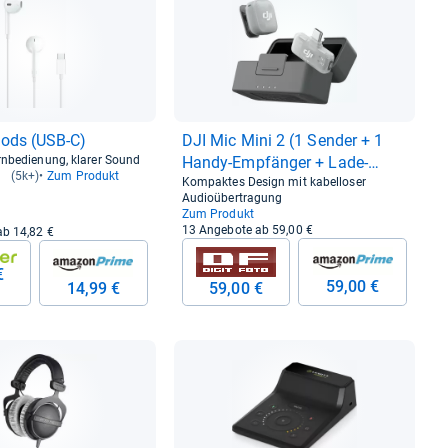
Pods (USB-​C)
DJI Mic Mini 2 (1 Sen­der + 1
rnbedienung, klarer Sound
Handy-​Emp­fän­ger + Lade­
(5k+)
Zum Produkt
schale)
Kompaktes Design mit kabelloser
Audioübertragung
Zum Produkt
13 Angebote ab 59,00 €
ab 14,82 €
€
59,00 €
14,99 €
59,00 €