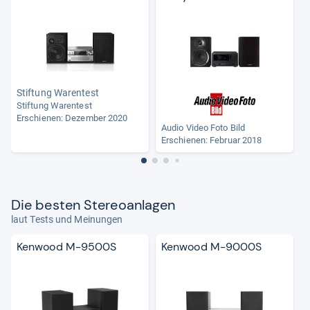
Stiftung Warentest
Stiftung Warentest
Erschienen: Dezember 2020
G
Audio Video Foto Bild
Erschienen: Februar 2018
Die bes­ten Ste­reo­an­la­gen
laut Tests und Meinungen
Kenwood M-9500S
Kenwood M-9000S