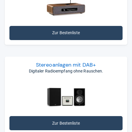
Schon in der
Einstiegsklasse bis 200 Euro
gibt es
Anlagen mit solider Ausstattung und ordentlichem
Klang. Wer mehr Geld in die Hand nimmt, bekommt in
der Regel mehr geboten. Etwa einen Subwoofer-
Zur Bestenliste
Anschluss, falls Sie den Bassbereich verstärken, die
Hauptlautsprecher entlasten und den Gesamtklang
optimieren wollen. Auch in puncto Design, Verarbeitung
und Bedienkomfort stehen Stereoanlagen aus der
mittleren und oberen Preisklasse
für gewöhnlich
Ste­reo­an­la­gen mit DAB+
besser da.
Digitaler Radioempfang ohne Rauschen.
Mit unseren Kacheln kommen Sie schneller zu dem
Produkt, das zu Ihnen passt. In den Listen dahinter
finden Sie
die aktuell besten Produkte
aus
unabhängigen Tests sowie Kundenbewertungen.
Zur Bestenliste