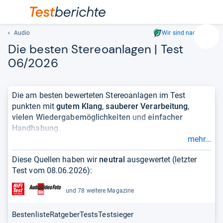
Audio
Wir sind nachhaltig
Suc
Die bes­ten Ste­reo­an­la­gen | Test
Geben
06/2026
Sie
mindest
drei
Die am besten bewerteten Stereoanlagen im Test
Zeichen
punkten mit
gutem Klang
,
sauberer Verarbeitung
,
ein.
vielen Wiedergabemöglichkeiten
und
einfacher
Vorschl
Handhabung
.
erschei
mehr...
automat
Fehlt der Platz für ein ausgewachsenes HiFi-System,
und
schlägt die Stunde der Stereoanlagen. Besonders
Diese Quellen haben wir
neutral
ausgewertet (letzter
lassen
kompakt sind
All-In-One-Systeme mit integrierten
Test vom
08.06.2026
):
sich
Lautsprechern
, die problemlos ins Regal, aufs
mit
Sideboard oder einen Schreibtisch passen. Bedenken
und 78 weitere Magazine
den
Sie aber: Weil die Lautsprecher für den linken und den
Pfeiltas
rechten Kanal relativ eng beieinander „stehen“, ist der
Bestenliste
Ratgeber
Tests
Testsieger
auswähl