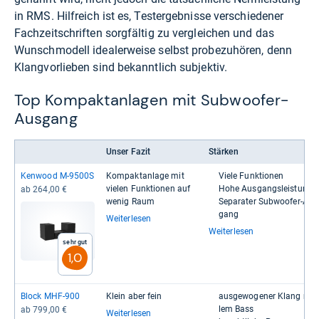
in RMS. Hilfreich ist es, Testergebnisse verschiedener
Fachzeitschriften sorgfältig zu vergleichen und das
Wunschmodell idealerweise selbst probezuhören, denn
Klangvorlieben sind bekanntlich subjektiv.
Top Kompaktanlagen mit Subwoofer-
Ausgang
Unser Fazit
Stärken
Ken­wood M-​9500S
Kom­pakt­an­lage mit
Viele Funk­tio­nen
vie­len Funk­tio­nen auf
Hohe Aus­gangs­leis­tung
ab 264,00 €
wenig Raum
Sepa­ra­ter Sub­woofer-​​Aus
gang
Weiterlesen
Weiterlesen
Sehr gut
1,0
Block MHF-​900
Klein aber fein
aus­ge­wo­ge­ner Klang mit 
lem Bass
ab 799,00 €
Weiterlesen