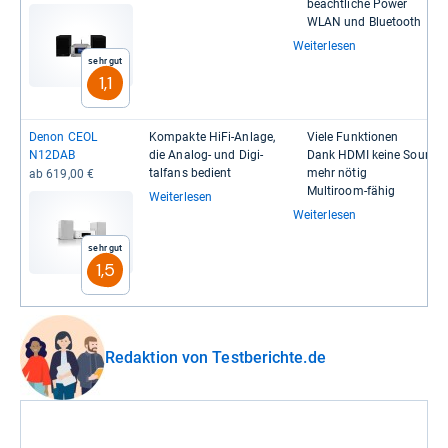
beacht­li­che Power
WLAN und Blue­tooth
Weiterlesen
Sehr gut
1,1
Denon CEOL
Kom­pakte HiFi-​Anlage,
Viele Funk­tio­nen
N12DAB
die Ana­log-​ und Digi­
Dank HDMI keine Sound­b
tal­fans bedient
mehr nötig
ab 619,00 €
Mul­ti­room-​fähig
Weiterlesen
Weiterlesen
Sehr gut
1,5
Redaktion von Testberichte.de