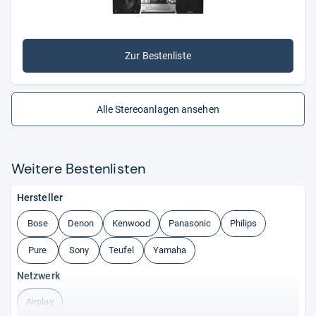
Zur Bestenliste
Alle Stereoanlagen ansehen
Wei­tere Bes­ten­lis­ten
Hersteller
Bose
Denon
Kenwood
Panasonic
Philips
Pure
Sony
Teufel
Yamaha
Netzwerk
Airplay