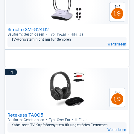
Gut
1,9
Simolio SM-824D2
Bau­form: Geschlos­sen
Typ: In-​Ear
HiFi: Ja
TV-​Hör­sys­tem nicht nur für Senio­ren
Weiterlesen
14
Gut
1,9
Retekess TA005
Bau­form: Geschlos­sen
Typ: Over-​Ear
HiFi: Ja
Kabel­lo­ses TV-​Kopf­hö­rer­sys­tem für unge­stör­tes Fern­se­hen
Weiterlesen