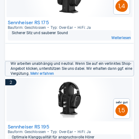
und berücksichtigt nur
aktuelle Produkte
. So sehen Sie
1,4
sehr schnell, wie
gut oder schlecht
ein Produkt ist.
Sennheiser RS 175
Bau­form: Geschlos­sen
Typ: Over-​Ear
HiFi: Ja
Siche­rer Sitz und sau­be­rer Sound
Weiterlesen
Wir arbeiten unabhängig und neutral. Wenn Sie auf ein verlinktes Shop-
Angebot klicken, unterstützen Sie uns dabei. Wir erhalten dann ggf. eine
Vergütung.
Mehr erfahren
2
Sehr gut
1,5
Sennheiser RS 195
Bau­form: Geschlos­sen
Typ: Over-​Ear
HiFi: Ja
Opti­male Klang­qua­li­tät für anspruchs­volle Hörer