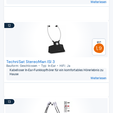
Weiterlesen
12
Gut
1,9
TechniSat StereoMan ISI 3
Bau­form: Geschlos­sen
Typ: In-​Ear
HiFi: Ja
Kabel­lo­ser In-​Ear-​Funk­kopf­hö­rer für ein kom­for­ta­bles Hörer­leb­nis zu
Hause
Weiterlesen
13