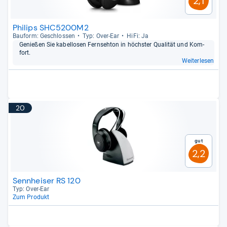
2,1
Philips SHC5200M2
Bau­form: Geschlos­sen
Typ: Over-​Ear
HiFi: Ja
Genie­ßen Sie kabel­lo­sen Fern­sehton in höchs­ter Qua­li­tät und Kom­
fort.
Weiterlesen
20
Gut
2,2
Sennheiser RS 120
Typ: Over-​Ear
Zum Produkt