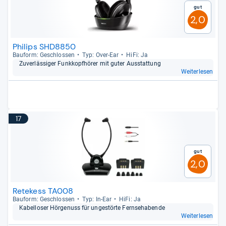
Gut
2,0
Philips SHD8850
Bau­form: Geschlos­sen
Typ: Over-​Ear
HiFi: Ja
Zuver­läs­si­ger Funk­kopf­hö­rer mit guter Aus­stat­tung
Weiterlesen
17
Gut
2,0
Retekess TA008
Bau­form: Geschlos­sen
Typ: In-​Ear
HiFi: Ja
Kabel­lo­ser Hör­ge­nuss für unge­störte Fern­se­ha­bende
Weiterlesen