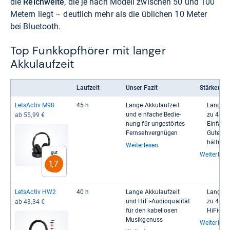
die
Reichweite
, die je nach Modell zwischen 50 und 100
Metern liegt – deutlich mehr als die üblichen 10 Meter
bei Bluetooth.
Top Funkkopfhörer mit langer
Akkulaufzeit
Laufzeit
Unser Fazit
Stärken
Let­sAc­tiv M98
45 h
Lange Akku­lauf­zeit
Lange Ak
und ein­fa­che Bedie­
zu 45 S
ab 55,99 €
nung für unge­stör­tes
Ein­fa­ch
Fern­seh­ver­gnü­gen
Gutes Pre
hält­nis
Weiterlesen
Gut
Weiterlese
1,7
Let­sAc­tiv HW2
40 h
Lange Akku­lauf­zeit
Lange Ak
und HiFi-​Audio­qua­li­tät
zu 40 S
ab 43,34 €
für den kabel­lo­sen
HiFi-​Aud
Musik­ge­nuss
Weiterlese