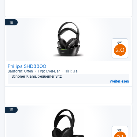
18
Gut
2,0
Philips SHD8800
Bau­form: Offen
Typ: Over-​Ear
HiFi: Ja
Schö­ner Klang, beque­mer Sitz
Weiterlesen
19
Gut