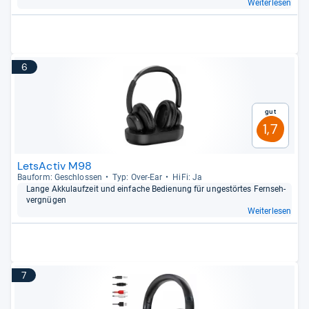
Weiterlesen
6
Gut
1,7
LetsActiv M98
Bau­form: Geschlos­sen
Typ: Over-​Ear
HiFi: Ja
Lange Akku­lauf­zeit und ein­fa­che Bedie­nung für unge­stör­tes Fern­seh­
ver­gnü­gen
Weiterlesen
7