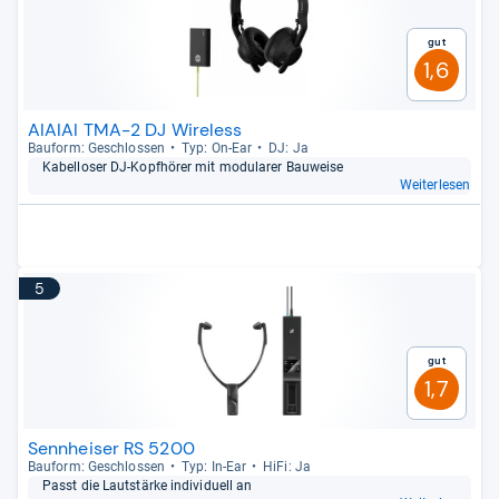
Gut
1,6
AIAIAI TMA-2 DJ Wireless
Bau­form: Geschlos­sen
Typ: On-​Ear
DJ: Ja
Kabel­lo­ser DJ-​Kopf­hö­rer mit modu­la­rer Bau­weise
Weiterlesen
5
Gut
1,7
Sennheiser RS 5200
Bau­form: Geschlos­sen
Typ: In-​Ear
HiFi: Ja
Passt die Laut­stärke indi­vi­du­ell an