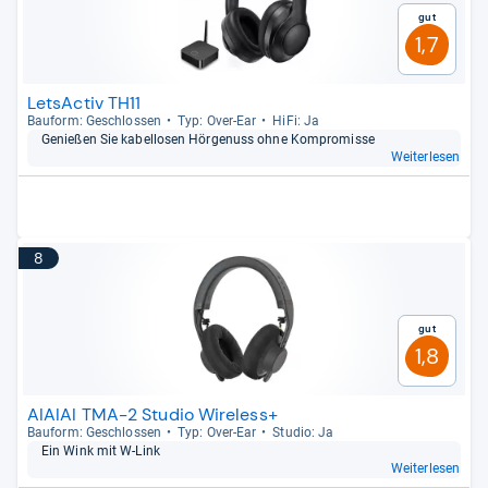
Gut
1,7
LetsActiv TH11
Bau­form: Geschlos­sen
Typ: Over-​Ear
HiFi: Ja
Genie­ßen Sie kabel­lo­sen Hör­ge­nuss ohne Kom­pro­misse
Weiterlesen
8
Gut
1,8
AIAIAI TMA-2 Studio Wireless+
Bau­form: Geschlos­sen
Typ: Over-​Ear
Stu­dio: Ja
Ein Wink mit W-​Link
Weiterlesen