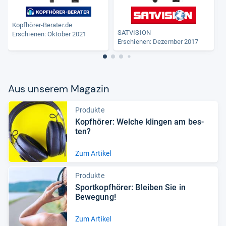
Kopfhörer-Berater.de
SATVISION
Erschienen: Oktober 2021
Erschienen: Dezember 2017
Aus unse­rem Maga­zin
Produkte
Kopf­hö­rer: Wel­che klin­gen am bes­
ten?
Zum Artikel
Produkte
Sport­kopf­hö­rer: Blei­ben Sie in
Bewe­gung!
Zum Artikel