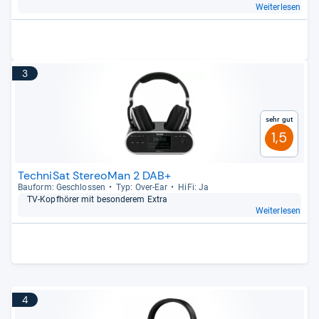
Weiterlesen
3
Sehr gut
1,5
TechniSat StereoMan 2 DAB+
Bau­form: Geschlos­sen
Typ: Over-​Ear
HiFi: Ja
TV-​Kopf­hö­rer mit beson­de­rem Extra
Weiterlesen
4