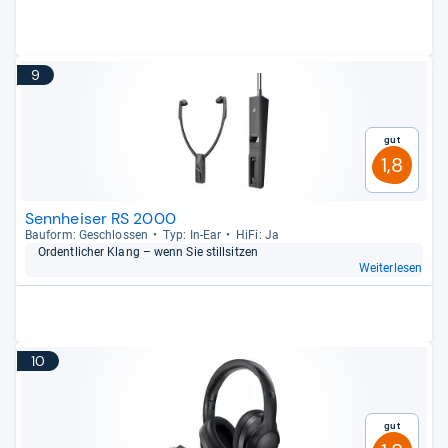
9
Gut
1,8
Sennheiser RS 2000
Bau­form: Geschlos­sen
Typ: In-​Ear
HiFi: Ja
Ordent­li­cher Klang – wenn Sie still­sit­zen
Weiterlesen
10
Gut