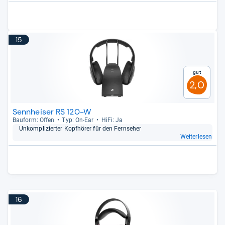
15
Gut
2,0
Sennheiser RS 120-W
Bau­form: Offen
Typ: On-​Ear
HiFi: Ja
Unkom­pli­zier­ter Kopf­hö­rer für den Fern­se­her
Weiterlesen
16