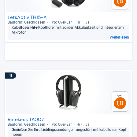
1,8
LetsActiv TH15-A
Bau­form: Geschlos­sen
Typ: Over-​Ear
HiFi: Ja
Kabel­lo­ser HiFi-​Kopf­hö­rer mit soli­der Akku­lauf­zeit und inte­grier­tem
Mikro­fon
Weiterlesen
11
Gut
1,8
Retekess TA007
Bau­form: Geschlos­sen
Typ: Over-​Ear
HiFi: Ja
Genie­ßen Sie Ihre Lieb­lings­sen­dun­gen unge­stört mit kabel­lo­sen Kopf­
hö­rern