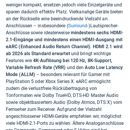
weniger kompakt, ersetzen jedoch viele Einzelgeräte und
sparen dadurch effektiv Platz. Vielkanalige Geräte bieten
an der Rückseite eine beeindruckende Vielzahl an
Anschlüssen – insbesondere (
Surround
-)Lautsprecher-
Anschlüsse sowie idealerweise
mindestens sechs HDMI-
2.1-Eingänge und mindestens einen HDMI-Ausgang mit
eARC (Enhanced Audio Return Channel)
.
HDMI 2.1 wird
ab 2026 als Standard erwartet
und bringt wichtige
Features wie
4K-Auflösung bei 120 Hz, 8K-Support,
Variable Refresh Rate (VRR)
und den
Auto Low Latency
Mode (ALLM)
– besonders relevant für Gamer mit
PlayStation 5 oder Xbox Series X. eARC ermöglicht
zudem die verlustfreie Rückübertragung von
Tonformaten wie Dolby TrueHD, DTS-HD Master Audio
sowie objektbasiertem Audio (Dolby Atmos, DTS:X) vom
Fernseher zum Receiver. Aufgrund der Vielzahl
angeschlossener HDMI-Geräte empfehlen wir, möglichst
viele HDMI-2.1-Ports zu wählen. Ältere Analoganschlüsse