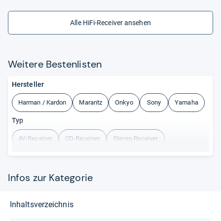
Alle HiFi-Receiver ansehen
Wei­tere Bes­ten­lis­ten
Hersteller
Harman / Kardon
Marantz
Onkyo
Sony
Yamaha
Typ
AV-Receiver
CD-Receiver
Stereo-Receiver
Infos zur Kategorie
Inhaltsverzeichnis