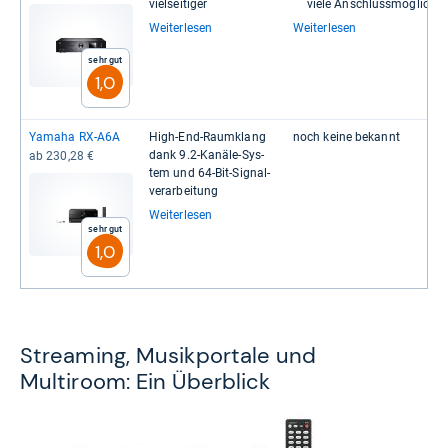
viel­sei­ti­ger
viele Anschluss­mög­lich­ke
Weiterlesen
Weiterlesen
Sehr gut
1,0
Yamaha RX-​A6A
High-​End-​Raum­klang
noch keine bekannt
dank 9.2-​Kanäle-​Sys­
ab 230,28 €
tem und 64-​Bit-​Signal­
ver­ar­bei­tung
Weiterlesen
Sehr gut
1,0
Streaming, Musikportale und
Multiroom: Ein Überblick