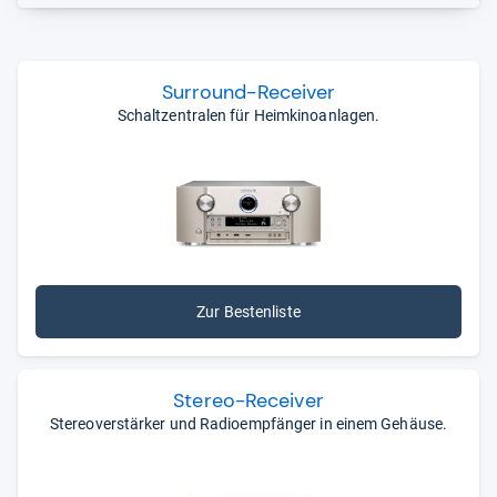
respektive
Surround-Receivern
fürs
Wohnzimmerkino
gibt es
Stereo-Receiver
, zu denen vor allem Musikfans
greifen. Auch DVD-, SACD- und
CD-Receiver
, also HiFi-
Receiver mit integriertem Disc-Laufwerk, bleiben auf
Sur­round-​Recei­ver
zwei Kanäle beschränkt.
Schaltzentralen für Heimkinoanlagen.
HiFi-Receiver sind immer dann interessant, wenn Sie
echten Surround-Sound
wollen, den
Soundbars
und
ähnlich kompakte Lösungen nur simulieren. Im
Gegenzug müssen Sie damit leben, dass ein
ausgewachsenes Heimkinosystem, bestehend aus
einem Receiver und mehreren Lautsprechern,
ziemlich
viel Platz
beansprucht.
Zur Bestenliste
Hinter den Kacheln stehen Bestenlisten. Hier finden Sie
die besten Produkte
– aus Tests und Meinungen,
zusammengestellt von unserer unabhängigen
Ste­reo-​Recei­ver
Redaktion.
Stereoverstärker und Radioempfänger in einem Gehäuse.