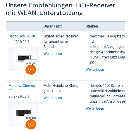
Unsere Empfehlungen: HiFi-Receiver
mit WLAN-Unterstützung
Unser Fazit
Stärken
Denon AVC-​A10H
Gigan­ti­scher Recei­ver
maxi­mal 13.4-​​Sys­tem mö
für gigan­ti­schen
lich
ab 4700,00 €
Sound
sehr hohe Aus­gangs­leis­t
rie­sige Anschluss­aus­wah
Weiterlesen
HDMI unter­stützt kom­plet
8K
Sehr gut
1,0
Weiterlesen
Marantz Cinema
Mehr Heim­kino-​Klang
rie­si­ges 11.4-​Sys­tem
30
geht kaum
unter­stützt zahl­rei­che Sur
round-​​Sound-​​For­mate
ab 3799,00 €
Weiterlesen
unzäh­lige Anschlüsse
Weiterlesen
Sehr gut
1,0