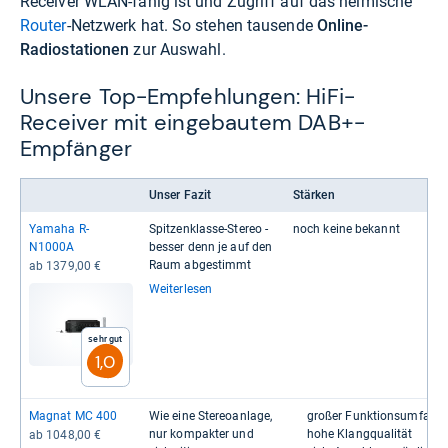
Receiver WLAN-fähig ist und Zugriff auf das heimische
Router
-Netzwerk hat. So stehen tausende
Online-
Radiostationen
zur Auswahl.
Unsere Top-Empfehlungen: HiFi-
Receiver mit eingebautem DAB+-
Empfänger
Unser Fazit
Stärken
Yamaha R-​
Spit­zen­klasse-​Ste­reo -​
noch keine bekannt
N1000A
bes­ser denn je auf den
Raum abge­stimmt
ab 1379,00 €
Weiterlesen
Sehr gut
1,0
Magnat MC 400
Wie eine Ste­reo­an­lage,
großer Funk­ti­ons­um­fang
nur kom­pak­ter und
hohe Klang­qua­li­tät
ab 1048,00 €