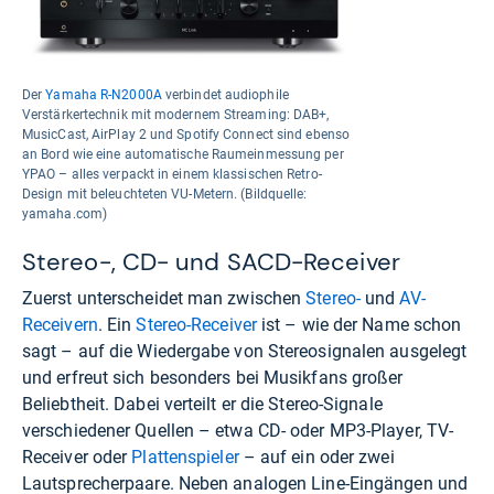
Der
Yamaha R-N2000A
verbindet audiophile
Verstärkertechnik mit modernem Streaming: DAB+,
MusicCast, AirPlay 2 und Spotify Connect sind ebenso
an Bord wie eine automatische Raumeinmessung per
YPAO – alles verpackt in einem klassischen Retro-
Design mit beleuchteten VU-Metern. (Bildquelle:
yamaha.com)
Stereo-, CD- und SACD-Receiver
Zuerst unterscheidet man zwischen
Stereo-
und
AV-
Receivern
. Ein
Stereo-Receiver
ist – wie der Name schon
sagt – auf die Wiedergabe von Stereosignalen ausgelegt
und erfreut sich besonders bei Musikfans großer
Beliebtheit. Dabei verteilt er die Stereo-Signale
verschiedener Quellen – etwa CD- oder MP3-Player, TV-
Receiver oder
Plattenspieler
– auf ein oder zwei
Lautsprecherpaare. Neben analogen Line-Eingängen und