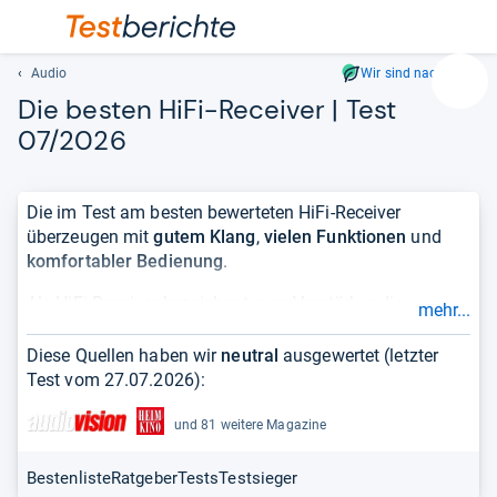
Audio
Wir sind nachhaltig
Suc
Die bes­ten HiFi-​Recei­ver | Test
Geben
07/2026
Sie
mindest
drei
Die im Test am besten bewerteten HiFi-Receiver
Zeichen
überzeugen mit
gutem Klang
,
vielen Funktionen
und
ein.
komfortabler Bedienung
.
Vorschl
erschei
Als HiFi-Receiver bezeichnet man Verstärker, die
mehr...
automat
Radiosender per DAB+ oder UKW empfangen bzw. das
und
Programm per LAN oder WLAN aus dem Internet
Diese Quellen haben wir
neutral
ausgewertet (letzter
lassen
streamen. Letztere ähneln, wenn keine
Tuner für DAB+
Test vom
27.07.2026
):
sich
oder UKW
verbaut sind, den
Streaming-Verstärkern
, sind
mit
aber anschlussfreudiger. So bietet ein HiFi-Receiver
und 81 weitere Magazine
den
zahlreiche
HDMI-Eingänge
für
Blu-ray-Player
,
Smart-TV-
Pfeiltas
Sticks
und andere Videoquellen. Neben Mehrkanal-
Bestenliste
Ratgeber
Tests
Testsieger
auswähl