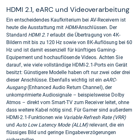
HDMI 2.1, eARC und Videoverarbeitung
Ein entscheidendes Kaufkriterium bei AV-Receivern ist
heute die Ausstattung mit
HDMI
-Anschlüssen. Der
Standard
HDMI 2.1
erlaubt die Übertragung von 4K-
Bildern mit bis zu 120 Hz sowie von 8K-Auflösung bei 60
Hz und ist damit essenziell für künftiges Gaming-
Equipement und hochauflösende Videos. Achten Sie
darauf, wie viele vollständige HDMI-2.1-Ports ein Gerät
besitzt: Günstigere Modelle haben oft nur zwei oder drei
dieser Anschlüsse. Ebenfalls wichtig ist ein
eARC-
Ausgang
(Enhanced Audio Return Channel), der
unkomprimierte Audiosignale – beispielsweise Dolby
Atmos – direkt vom Smart-TV zum Receiver leitet, ohne
dass weitere Kabel nötig sind. Für Gamer sind außerdem
HDMI-2.1-Funktionen wie
Variable Refresh Rate (VRR)
und
Auto Low Latency Mode (ALLM)
relevant, die ein
flüssiges Bild und geringe Eingabeverzögerungen
sicherstellen.