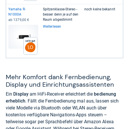
Yamaha R-​
Spit­zen­klasse-​Ste­reo -​
noch keine bekannt
N1000A
bes­ser denn je auf den
Raum abge­stimmt
ab 1379,00 €
Weiterlesen
Sehr gut
1,0
Mehr Komfort dank Fernbedienung,
Display und Einrichtungsassistenten
Ein
Display
am HiFi-Receiver erleichtert die
bedienung
erheblich
. Fällt die Fernbedienung mal aus, lassen sich
viele Modelle via Bluetooth oder WLAN auch über
kostenlos verfügbare Navigations-Apps steuern –
teilweise sogar per Sprachbefehl über Amazon Alexa
oder Google Assistant. Während bei Stereo-Receivern