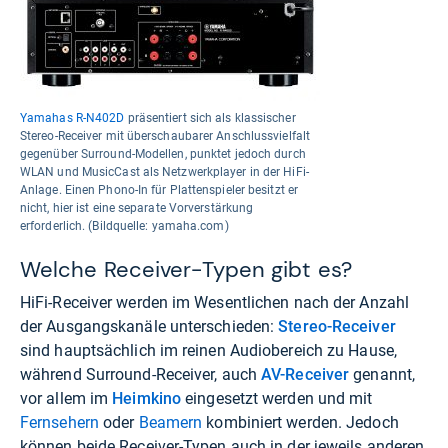
Yamahas R-N402D
präsentiert sich als klassischer
Stereo-Receiver mit überschaubarer Anschlussvielfalt
gegenüber Surround-Modellen, punktet jedoch durch
WLAN und MusicCast als Netzwerkplayer in der HiFi-
Anlage. Einen Phono-In für Plattenspieler besitzt er
nicht, hier ist eine separate Vorverstärkung
erforderlich. (Bildquelle: yamaha.com)
Welche Receiver-Typen gibt es?
HiFi-Receiver werden im Wesentlichen nach der Anzahl
der Ausgangskanäle unterschieden:
Stereo-Receiver
sind hauptsächlich im reinen Audiobereich zu Hause,
während Surround-Receiver, auch
AV-Receiver
genannt,
vor allem im
Heimkino
eingesetzt werden und mit
Fernsehern
oder
Beamern
kombiniert werden. Jedoch
können beide Receiver-Typen auch in der jeweils anderen