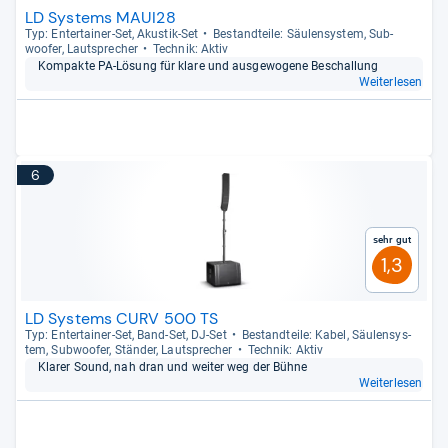
LD Systems MAUI28
Typ: Enter­tai­ner-​Set, Akus­tik-​Set
Bestand­teile: Säu­len­sys­tem, Sub­
woofer, Laut­spre­cher
Tech­nik: Aktiv
Kom­pakte PA-​Lösung für klare und aus­ge­wo­gene Beschal­lung
Weiterlesen
6
Sehr gut
1,3
LD Systems CURV 500 TS
Typ: Enter­tai­ner-​Set, Band-​Set, DJ-​Set
Bestand­teile: Kabel, Säu­len­sys­
tem, Sub­woofer, Stän­der, Laut­spre­cher
Tech­nik: Aktiv
Kla­rer Sound, nah dran und wei­ter weg der Bühne
Weiterlesen