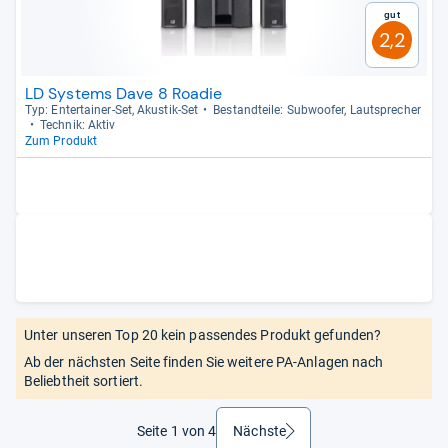
Gut
2,2
LD Systems Dave 8 Roadie
Typ: Enter­tai­ner-​Set, Akus­tik-​Set
Bestand­teile: Sub­woofer, Laut­spre­cher
Tech­nik: Aktiv
Zum Produkt
Unter unseren Top 20 kein passendes Produkt gefunden?
Ab der nächsten Seite finden Sie weitere PA-Anlagen nach
Beliebtheit sortiert.
Seite 1 von 4
Nächste
weiter