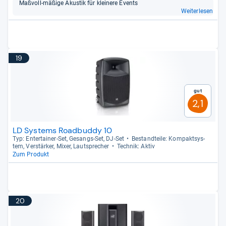
Maß­voll-​mäßige Akus­tik für klei­nere Events
Weiterlesen
19
Gut
2,1
LD Systems Roadbuddy 10
Typ: Enter­tai­ner-​Set, Gesangs-​Set, DJ-​Set
Bestand­teile: Kom­pakt­sys­
tem, Ver­stär­ker, Mixer, Laut­spre­cher
Tech­nik: Aktiv
Zum Produkt
20