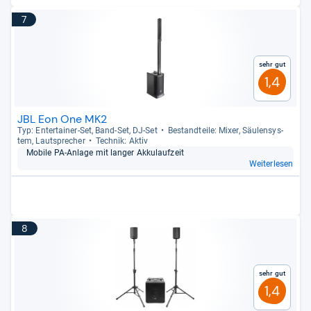
7
Sehr gut
1,4
JBL Eon One MK2
Typ: Enter­tai­ner-​Set, Band-​Set, DJ-​Set
Bestand­teile: Mixer, Säu­len­sys­
tem, Laut­spre­cher
Tech­nik: Aktiv
Mobile PA-​Anlage mit lan­ger Akku­lauf­zeit
Weiterlesen
8
Sehr gut
1,4