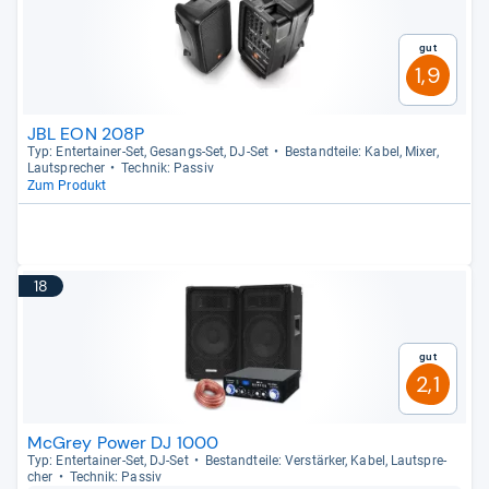
Gut
1,9
JBL EON 208P
Typ: Enter­tai­ner-​Set, Gesangs-​Set, DJ-​Set
Bestand­teile: Kabel, Mixer,
Laut­spre­cher
Tech­nik: Pas­siv
Zum Produkt
18
Gut
2,1
McGrey Power DJ 1000
Typ: Enter­tai­ner-​Set, DJ-​Set
Bestand­teile: Ver­stär­ker, Kabel, Laut­spre­
cher
Tech­nik: Pas­siv