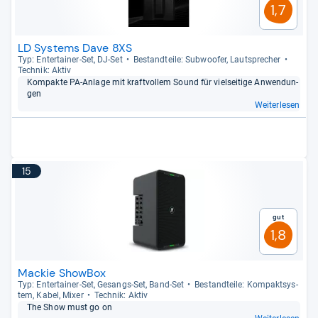
1,7
LD Systems Dave 8XS
Typ: Enter­tai­ner-​Set, DJ-​Set
Bestand­teile: Sub­woofer, Laut­spre­cher
Tech­nik: Aktiv
Kom­pakte PA-​Anlage mit kraft­vol­lem Sound für viel­sei­tige Anwen­dun­
gen
Weiterlesen
15
Gut
1,8
Mackie ShowBox
Typ: Enter­tai­ner-​Set, Gesangs-​Set, Band-​Set
Bestand­teile: Kom­pakt­sys­
tem, Kabel, Mixer
Tech­nik: Aktiv
The Show must go on