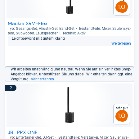
1,0
Mackie SRM-Flex
Typ: Gesangs-​Set, Akus­tik-​Set, Band-​Set
Bestand­teile: Mixer, Säu­len­sys­
tem, Sub­woofer, Laut­spre­cher
Tech­nik: Aktiv
Leicht­ge­wicht mit gutem Klang
Weiterlesen
Wir arbeiten unabhängig und neutral. Wenn Sie auf ein verlinktes Shop-
Angebot klicken, unterstützen Sie uns dabei. Wir erhalten dann ggf. eine
Vergütung.
Mehr erfahren
2
Sehr gut
1,0
JBL PRX ONE
Typ: Enter­tai­ner-​Set, DJ-​Set
Bestand­teile: Ver­stär­ker, Mixer, Säu­len­sys­