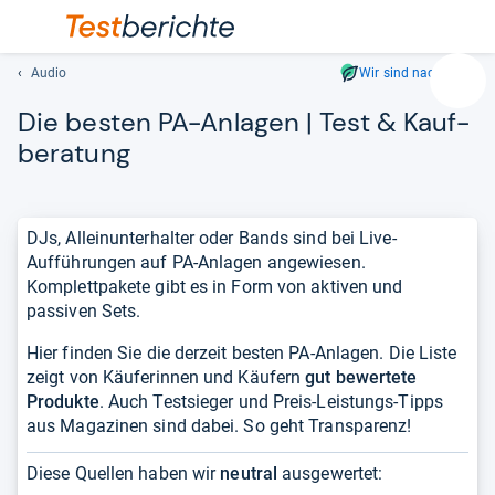
Audio
Wir sind nachhaltig
Suc
Die bes­ten PA-​Anla­gen | Test & Kauf­
Geben
Sie
be­ra­tung
mindest
drei
Zeichen
DJs, Alleinunterhalter oder Bands sind bei Live-
ein.
Aufführungen auf PA-Anlagen angewiesen.
Vorschl
Komplettpakete gibt es in Form von aktiven und
erschei
passiven Sets.
automat
und
Hier finden Sie die derzeit besten PA-Anlagen. Die Liste
lassen
zeigt von Käuferinnen und Käufern
gut bewertete
sich
Produkte
. Auch Testsieger und Preis-Leistungs-Tipps
mit
aus Magazinen sind dabei. So geht Transparenz!
den
Pfeiltas
Diese Quellen haben wir
neutral
ausgewertet:
auswähl