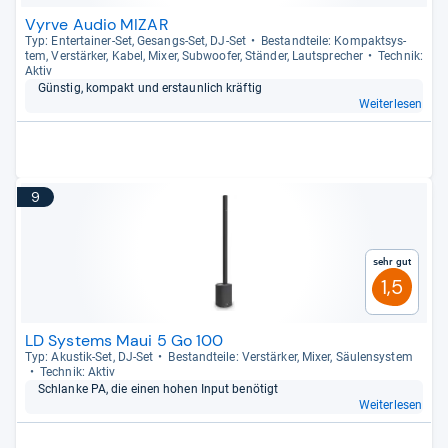
Vyrve Audio MIZAR
Typ: Enter­tai­ner-​Set, Gesangs-​Set, DJ-​Set
Bestand­teile: Kom­pakt­sys­
tem, Ver­stär­ker, Kabel, Mixer, Sub­woofer, Stän­der, Laut­spre­cher
Tech­nik:
Aktiv
Güns­tig, kom­pakt und erstaun­lich kräf­tig
Weiterlesen
9
Sehr gut
1,5
LD Systems Maui 5 Go 100
Typ: Akus­tik-​Set, DJ-​Set
Bestand­teile: Ver­stär­ker, Mixer, Säu­len­sys­tem
Tech­nik: Aktiv
Schlanke PA, die einen hohen Input benö­tigt
Weiterlesen