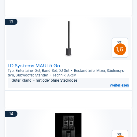
13
Gut
1,6
LD Systems MAUI 5 Go
Typ: Enter­tai­ner-​Set, Band-​Set, DJ-​Set
Bestand­teile: Mixer, Säu­len­sys­
tem, Sub­woofer, Stän­der
Tech­nik: Aktiv
Guter Klang – mit oder ohne Steck­dose
Weiterlesen
14
Gut