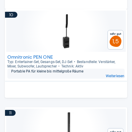
10
Sehr gut
1,5
Omnitronic PEN ONE
Typ: Enter­tai­ner-​Set, Gesangs-​Set, DJ-​Set
Bestand­teile: Ver­stär­ker,
Mixer, Sub­woofer, Laut­spre­cher
Tech­nik: Aktiv
Por­ta­ble PA für kleine bis mit­tel­große Räume
Weiterlesen
11
Sehr gut