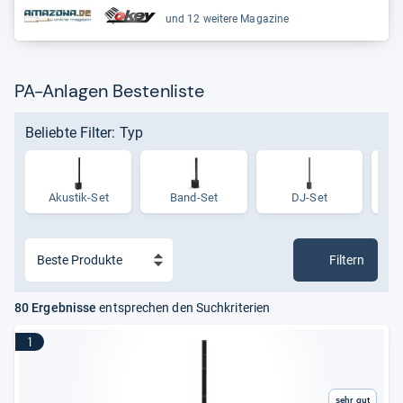
und 12 weitere Magazine
PA-Anlagen Bestenliste
Beliebte Filter: Typ
Akus­tik-​Set
Band-Set
DJ-Set
Ent
Filtern
80 Ergebnisse
entsprechen den Suchkriterien
1
Sehr gut