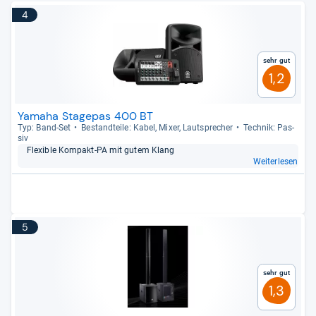
4
Sehr gut
1,2
Yamaha Stagepas 400 BT
Typ: Band-​Set
Bestand­teile: Kabel, Mixer, Laut­spre­cher
Tech­nik: Pas­
siv
Fle­xi­ble Kom­pakt-​PA mit gutem Klang
Weiterlesen
5
Sehr gut
1,3