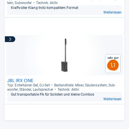
tem, Sub­woofer
Tech­nik: Aktiv
Kraft­vol­ler Klang trotz kom­pak­tem For­mat
Weiterlesen
3
Sehr gut
1,1
JBL IRX ONE
Typ: Enter­tai­ner-​Set, DJ-​Set
Bestand­teile: Mixer, Säu­len­sys­tem, Sub­
woofer, Stän­der, Laut­spre­cher
Tech­nik: Aktiv
Gut trans­por­ta­ble PA für Solis­ten und kleine Com­bos
Weiterlesen