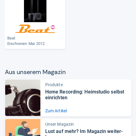
Beat
Erschienen: Mai 2012
Aus unse­rem Maga­zin
Produkte
Home Recor­ding: Heim­stu­dio selbst
ein­rich­ten
Zum Artikel
Unser Magazin
Lust auf mehr? Im Maga­zin wei­ter­