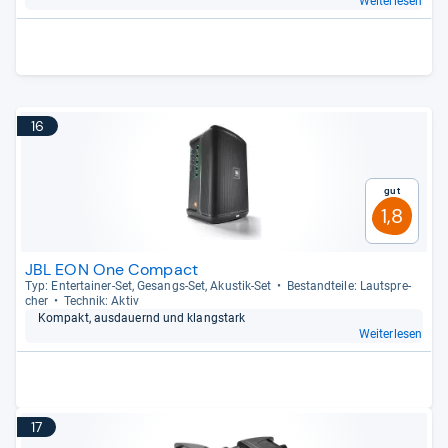
Weiterlesen
16
Gut
1,8
JBL EON One Compact
Typ: Enter­tai­ner-​Set, Gesangs-​Set, Akus­tik-​Set
Bestand­teile: Laut­spre­
cher
Tech­nik: Aktiv
Kom­pakt, aus­dau­ernd und klang­stark
Weiterlesen
17