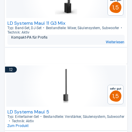
1,5
LD Systems Maui 11 G3 Mix
Typ: Band-​Set, DJ-​Set
Bestand­teile: Mixer, Säu­len­sys­tem, Sub­woofer
Tech­nik: Aktiv
Kom­pakt-​PA für Pro­fis
Weiterlesen
12
Sehr gut
1,5
LD Systems Maui 5
Typ: Enter­tai­ner-​Set
Bestand­teile: Ver­stär­ker, Säu­len­sys­tem, Sub­woofer
Tech­nik: Aktiv
Zum Produkt