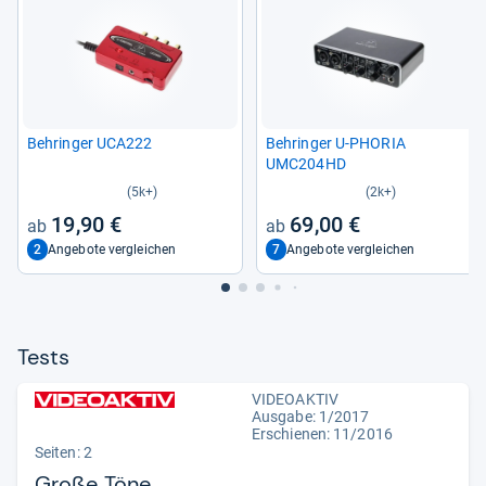
Beh­rin­ger UCA222
Beh­rin­ger U-​PHO­RIA
UMC204HD
(5k+)
(2k+)
19,90 €
69,00 €
2
7
Angebote vergleichen
Angebote vergleichen
Tests
VIDEOAKTIV
Ausgabe: 1/2017
Erschienen: 11/2016
Seiten: 2
Große Töne