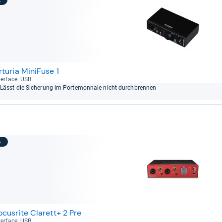
4
rturia MiniFuse 1
ter­face: USB
Lässt die Siche­rung im Por­te­mon­naie nicht durch­bren­nen
5
ocusrite Clarett+ 2 Pre
ter­face: USB