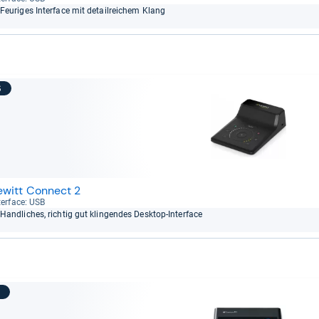
Feu­ri­ges Inter­face mit detail­rei­chem Klang
6
ewitt Connect 2
ter­face: USB
Hand­li­ches, rich­tig gut klin­gen­des Desktop-​Inter­face
7