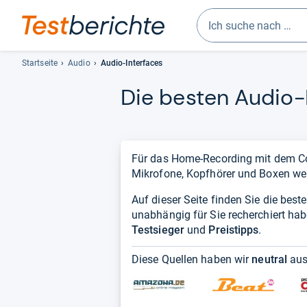
Geben
Sie
Startseite
Audio
Audio-Interfaces
mindestens
Die bes­ten Audio-​I
drei
Zeichen
ein.
Vorschläge
erscheinen
Für das Home-Recording mit dem Com
automatisch
Mikrofone, Kopfhörer und Boxen we
und
Auf dieser Seite finden Sie die best
lassen
unabhängig für Sie recherchiert ha
sich
Testsieger
und
mit
Preistipps
.
den
Diese Quellen haben wir
neutral
aus
Pfeiltasten
auswählen.