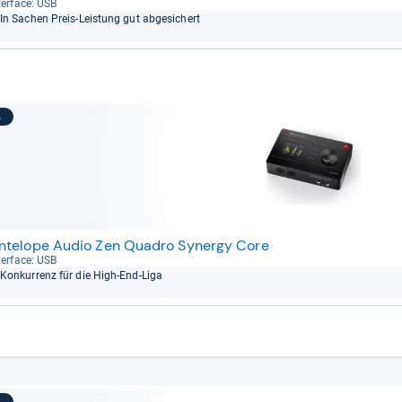
ter­face: USB
In Sachen Preis-​Leis­tung gut abge­si­chert
3
ntelope Audio Zen Quadro Synergy Core
ter­face: USB
Kon­kur­renz für die High-​End-​Liga