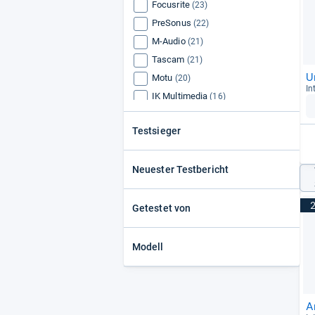
Focusrite
(23)
PreSonus
(22)
M-Audio
(21)
Tascam
(21)
U
Motu
(20)
In
IK Multimedia
(16)
Steinberg
(15)
Testsieger
Zoom
(15)
ESI
(15)
Neuester Testbericht
Getestet von
Modell
A