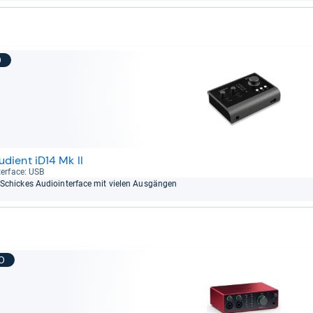
9
udient iD14 Mk II
ter­face: USB
Schickes Audioin­ter­face mit vie­len Aus­gän­gen
10