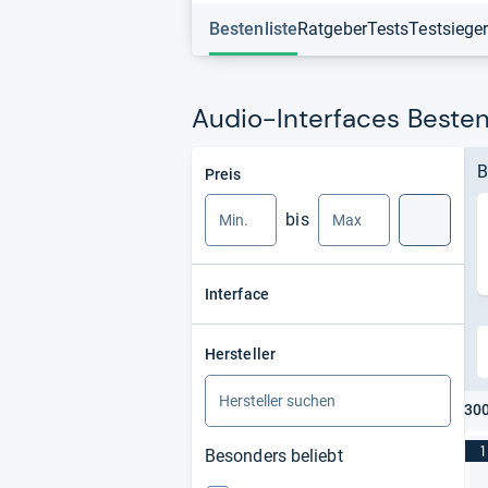
Bestenliste
Ratgeber
Tests
Testsiege
Audio-Interfaces Besten
Min.
Max.
B
Preis
bis
Suche
Interface
Hersteller
300
1
Besonders beliebt