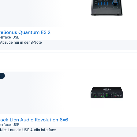
reSonus Quantum ES 2
ter­face: USB
Abzüge nur in der B-​Note
8
lack Lion Audio Revolution 6×6
ter­face: USB
Nicht nur ein USB-​Audio-​Inter­face