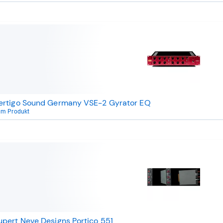
ertigo Sound Germany VSE-2 Gyrator EQ
um Produkt
upert Neve Designs Portico 551