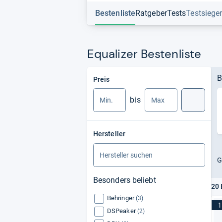
Bestenliste
Ratgeber
Tests
Testsiege
Equalizer Bestenliste
Min.
Max.
B
Preis
bis
Suche
Hersteller
G
Besonders beliebt
20 
Behringer
(3)
1
DSPeaker
(2)