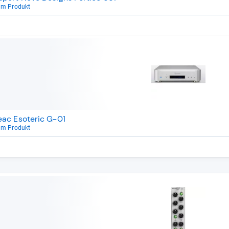
um Produkt
eac Esoteric G-01
um Produkt