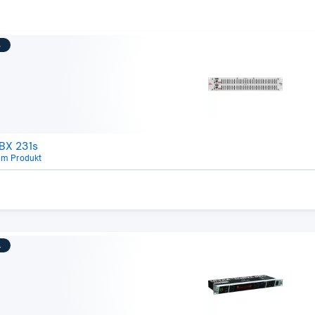
3
BX 231s
um Produkt
4