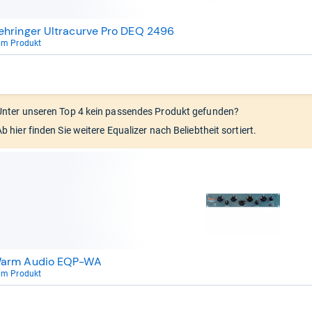
ehringer Ultracurve Pro DEQ 2496
um Produkt
Unter unseren Top 4 kein passendes Produkt gefunden?
Ab hier finden Sie weitere Equalizer nach Beliebtheit sortiert.
arm Audio EQP-WA
um Produkt