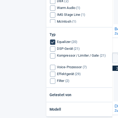
DBX
(2)
Warm Audio
(1)
IMG Stage Line
(1)
McIntosh
(1)
B
Aphex
(1)
Z
Typ
Solid Tube Audio
(1)
Equalizer
Tomo Audiolabs
(20)
(1)
DSP-Gerät
(21)
Kompressor / Limiter / Gate
(21)
Voice-Prozessor
(7)
Effektgerät
(29)
Filter
(2)
Getestet von
D
Modell
Z