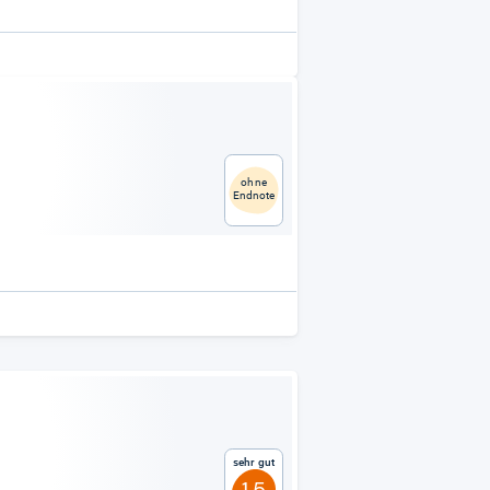
ohne
Endnote
Sehr gut
1,5