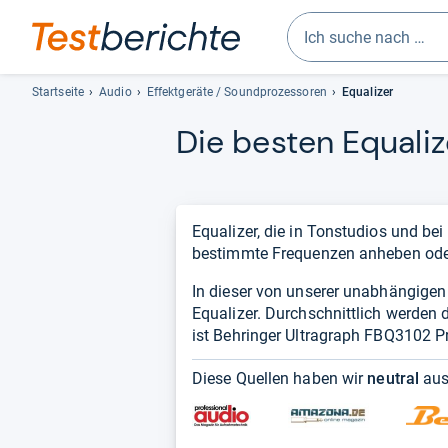
Geben
Sie
Startseite
Audio
Effektgeräte / Soundprozessoren
Equalizer
mindestens
Die bes­ten Equa­li­
drei
Zeichen
ein.
Vorschläge
erscheinen
Equalizer, die in Tonstudios und be
automatisch
bestimmte Frequenzen anheben ode
und
In dieser von unserer unabhängigen R
lassen
Equalizer. Durchschnittlich werden 
sich
ist Behringer Ultragraph FBQ3102 P
mit
den
Diese Quellen haben wir
neutral
aus
Pfeiltasten
auswählen.