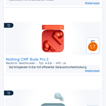
Weiterlesen
12
Gut
1,7
Nothing CMF Buds Pro 2
Bau­form: Geschlos­sen
Typ: In-​Ear
HiFi: Ja
Gut klin­gen­der In-​Ear mit effi­zi­en­ter Geräusch­un­ter­drückung
Weiterlesen
13