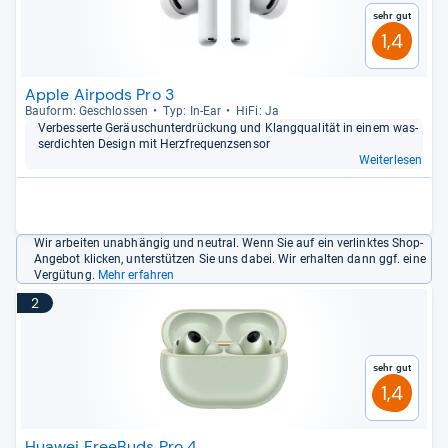
Erfahrungen
von Kundinnen und Kunden.
Sehr gut
1,4
Apple Airpods Pro 3
Bau­form: Geschlos­sen
Typ: In-​Ear
HiFi: Ja
Ver­bes­serte Geräusch­un­ter­drückung und Klang­qua­li­tät in einem was­
ser­dich­ten Design mit Herz­fre­quenz­sen­sor
Weiterlesen
Wir arbeiten unabhängig und neutral. Wenn Sie auf ein verlinktes Shop-
Angebot klicken, unterstützen Sie uns dabei. Wir erhalten dann ggf. eine
Vergütung.
Mehr erfahren
2
Sehr gut
1,4
Huawei FreeBuds Pro 4