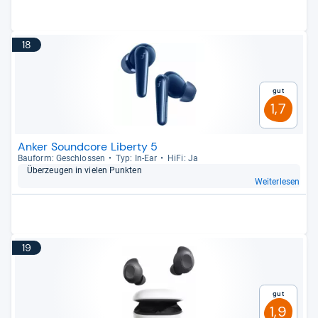
18
Gut
1,7
Anker Soundcore Liberty 5
Bau­form: Geschlos­sen
Typ: In-​Ear
HiFi: Ja
Über­zeu­gen in vie­len Punk­ten
Weiterlesen
19
Gut
1,9