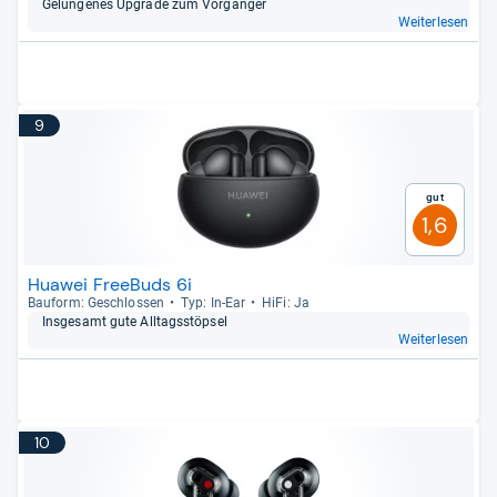
Gelun­ge­nes Upgrade zum Vor­gän­ger
Weiterlesen
9
Gut
1,6
Huawei FreeBuds 6i
Bau­form: Geschlos­sen
Typ: In-​Ear
HiFi: Ja
Ins­ge­samt gute All­tags­stöp­sel
Weiterlesen
10