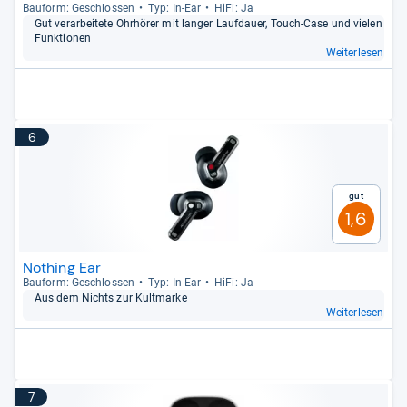
Bau­form: Geschlos­sen
Typ: In-​Ear
HiFi: Ja
Gut ver­ar­bei­tete Ohr­hö­rer mit lan­ger Lauf­dauer, Touch-​Case und vie­len
Funk­tio­nen
Weiterlesen
6
Gut
1,6
Nothing Ear
Bau­form: Geschlos­sen
Typ: In-​Ear
HiFi: Ja
Aus dem Nichts zur Kult­marke
Weiterlesen
7