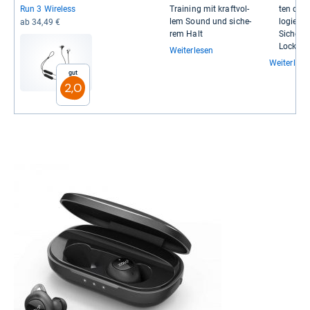
Run 3 Wire­less
Trai­ning mit kraft­vol­
ten durc
lem Sound und siche­
lo­gie
ab 34,49 €
rem Halt
Siche­re
Lock™-​​T
Weiterlesen
Weiterlese
Gut
2,0