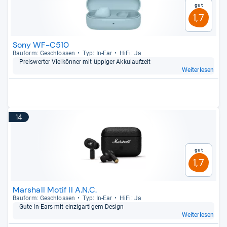
Gut
1,7
Sony WF-C510
Bau­form: Geschlos­sen
Typ: In-​Ear
HiFi: Ja
Preis­wer­ter Viel­kön­ner mit üppi­ger Akku­lauf­zeit
Weiterlesen
14
Gut
1,7
Marshall Motif II A.N.C.
Bau­form: Geschlos­sen
Typ: In-​Ear
HiFi: Ja
Gute In-​Ears mit ein­zig­ar­ti­gem Design
Weiterlesen