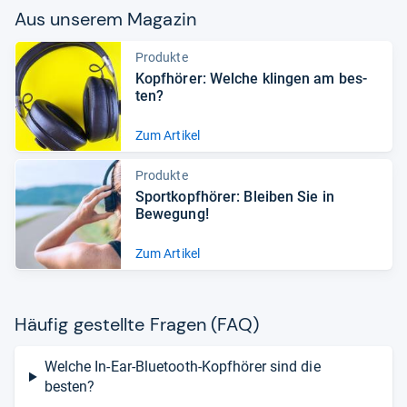
Aus unse­rem Maga­zin
Produkte
Kopf­hö­rer: Wel­che klin­gen am bes­
ten?
Zum Artikel
Produkte
Sport­kopf­hö­rer: Blei­ben Sie in
Bewe­gung!
Zum Artikel
Häu­fig gestellte Fra­gen (FAQ)
Welche In-Ear-Bluetooth-Kopfhörer sind die
besten?