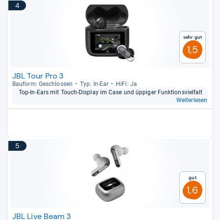
4
Sehr gut
1,5
JBL Tour Pro 3
Bau­form: Geschlos­sen
Typ: In-​Ear
HiFi: Ja
Top-​In-​Ears mit Touch-​Dis­play im Case und üppi­ger Funk­ti­ons­viel­falt
Weiterlesen
5
Gut
1,6
JBL Live Beam 3