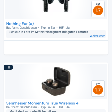
Gut
1,7
Nothing Ear (a)
Bau­form: Geschlos­sen
Typ: In-​Ear
HiFi: Ja
Schi­cke In-​Ears im Mit­tel­preis­seg­ment mit guten Fea­tu­res
Weiterlesen
11
Gut
1,7
Sennheiser Momentum True Wireless 4
Bau­form: Geschlos­sen
Typ: In-​Ear
HiFi: Ja
Mul­ti­ta­lent mit ordent­li­chen Akkus