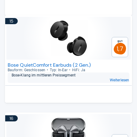
15
Gut
1,7
Bose QuietComfort Earbuds (2 Gen.)
Bau­form: Geschlos­sen
Typ: In-​Ear
HiFi: Ja
Bose-​Klang im mitt­le­ren Preis­seg­ment
Weiterlesen
16