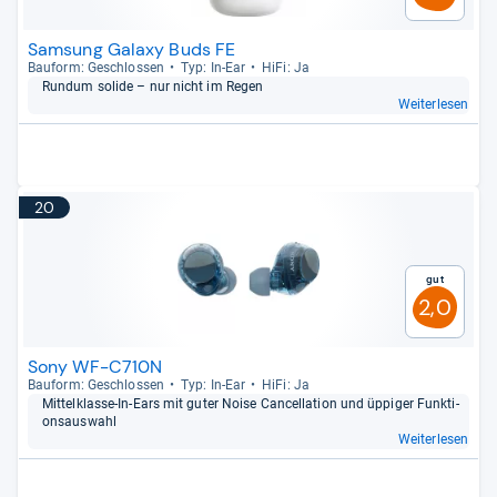
Samsung Galaxy Buds FE
Bau­form: Geschlos­sen
Typ: In-​Ear
HiFi: Ja
Rundum solide – nur nicht im Regen
Weiterlesen
20
Gut
2,0
Sony WF-C710N
Bau­form: Geschlos­sen
Typ: In-​Ear
HiFi: Ja
Mit­tel­klasse-​In-​Ears mit guter Noise Can­cel­la­tion und üppi­ger Funk­ti­
ons­aus­wahl
Weiterlesen