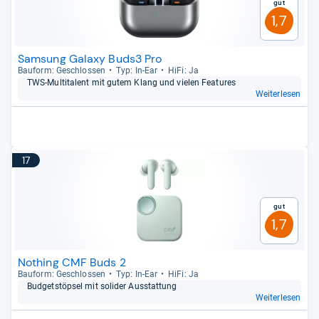
Gut
1,7
Samsung Galaxy Buds3 Pro
Bau­form: Geschlos­sen
Typ: In-​Ear
HiFi: Ja
TWS-​Mul­ti­ta­lent mit gutem Klang und vie­len Fea­tu­res
Weiterlesen
17
Gut
1,7
Nothing CMF Buds 2
Bau­form: Geschlos­sen
Typ: In-​Ear
HiFi: Ja
Bud­get­stöp­sel mit soli­der Aus­stat­tung
Weiterlesen