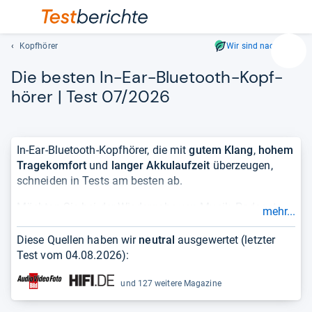
Kopfhörer
Wir sind nachhaltig
Suc
Die bes­ten In-​Ear-​Blue­tooth-​Kopf­
Geben
Sie
hö­rer | Test 07/2026
mindest
drei
Zeichen
In-Ear-Blue­tooth-Kopf­hö­rer, die mit
gutem Klang
,
hohem
ein.
Tragekomfort
und
langer Akkulaufzeit
überzeugen,
Vorschl
schneiden in Tests am besten ab.
erschei
automat
Möchten Sie bei der Wiedergabe von Musik, Podcasts
mehr...
und
oder Hörbüchern Kabelsalat vermeiden, greifen Sie zu
lassen
In-Ear-Blue­tooth-Kopf­hö­rern
. Modelle mit speziellen
Diese Quellen haben wir
neutral
ausgewertet (letzter
sich
Bügeln oder Finnen, die
für besseren Halt
im Ohr
Test vom
04.08.2026
):
mit
sorgen, eignen sich besonders gut für den Einsatz beim
den
Sport
. Durch die
leichte
und
kompakte
Bauweise
und 127 weitere Magazine
Pfeiltas
werden In-Ears mit Mikrofon auch gern als
auswähl