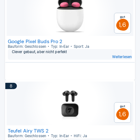
Gut
1,6
Google Pixel Buds Pro 2
Bau­form: Geschlos­sen
Typ: In-​Ear
Sport: Ja
Cle­ver gebaut, aber nicht per­fekt
Weiterlesen
8
Gut
1,6
Teufel Airy TWS 2
Bau­form: Geschlos­sen
Typ: In-​Ear
HiFi: Ja