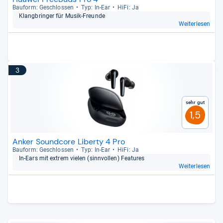
Bau­form: Geschlos­sen
Typ: In-​Ear
HiFi: Ja
Klang­brin­ger für Musik-​Freunde
Weiterlesen
3
Sehr gut
1,5
Anker Soundcore Liberty 4 Pro
Bau­form: Geschlos­sen
Typ: In-​Ear
HiFi: Ja
In-​Ears mit extrem vie­len (sinn­vol­len) Fea­tu­res
Weiterlesen