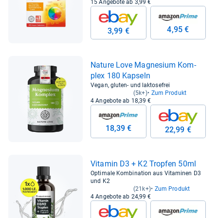
15 Angebote ab 3,99 €
4,95 €
3,99 €
Nature Love Magne­sium Kom­
plex 180 Kap­seln
Vegan, gluten- und laktosefrei
(5k+)
Zum Produkt
4 Angebote ab 18,39 €
18,39 €
22,99 €
Vit­amin D3 + K2 Trop­fen 50ml
Optimale Kombination aus Vitaminen D3
und K2
(21k+)
Zum Produkt
4 Angebote ab 24,99 €