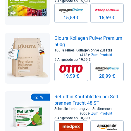
7 Angebote ab 15,59 €
15,59 €
15,59 €
Gloura Kol­la­gen Pul­ver Pre­mium
500g
100 % reines Kollagen ohne Zusätze
(413)
Zum Produkt
5 Angebote ab 19,99 €
19,99 €
20,99 €
Refluthin Kau­ta­blet­ten bei Sod­
–21%
bren­nen Frucht 48 ST
Schnelle Linderung von Sodbrennen
(606)
Zum Produkt
6 Angebote ab 10,99 €