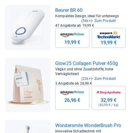
Beu­rer BR 60
Kompaktes Design, ideal für unterwegs
(56k+)
Zum Produkt
47 Angebote ab 19,99 €
19,99 €
19,99 €
Glow25 Col­la­gen Pul­ver 450g
Vegan und ohne Zusatzstoffe, hohe
Verträglichkeit
(22k+)
Zum Produkt
3 Angebote ab 26,96 €
26,96 €
32,99 €
(65,98 € / kg)
Won­ders­mile Won­der­Brush Pro
Innovative Schalltechnik mit