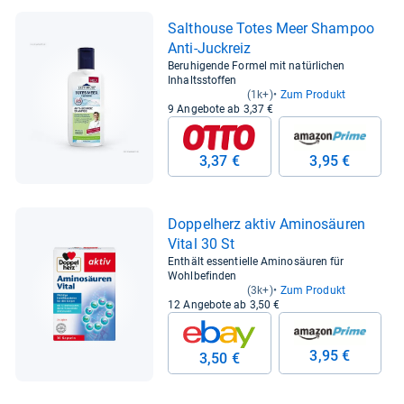
Salt­house Totes Meer Sham­poo
Anti-​Juck­reiz
Beruhigende Formel mit natürlichen
Inhaltsstoffen
(1k+)
Zum Produkt
9 Angebote ab 3,37 €
3,37 €
3,95 €
Dop­pel­herz aktiv Ami­no­säu­ren
Vital 30 St
Enthält essentielle Aminosäuren für
Wohlbefinden
(3k+)
Zum Produkt
12 Angebote ab 3,50 €
3,95 €
3,50 €