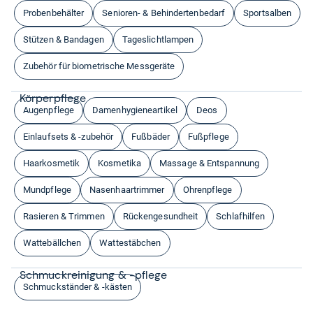
Probenbehälter
Senioren- & Behindertenbedarf
Sportsalben
Stützen & Bandagen
Tageslichtlampen
Zubehör für biometrische Messgeräte
Kör­per­pflege
Augenpflege
Damenhygieneartikel
Deos
Einlaufsets & -zubehör
Fußbäder
Fußpflege
Haarkosmetik
Kosmetika
Massage & Entspannung
Mundpflege
Nasenhaartrimmer
Ohrenpflege
Rasieren & Trimmen
Rückengesundheit
Schlafhilfen
Wattebällchen
Wattestäbchen
Schmuck­rei­ni­gung & -​pflege
Schmuckständer & -kästen