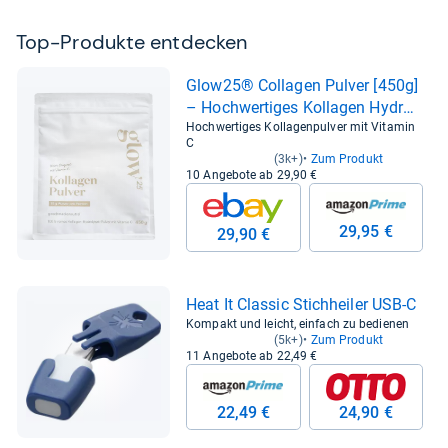
Top-​Pro­dukte ent­de­cken
Glow25® Col­la­gen Pul­ver [450g]
– Hoch­wer­ti­ges Kol­la­gen Hydro­
ly­sat mit Vit­amin C
Hochwertiges Kollagenpulver mit Vitamin
C
(3k+)
Zum Produkt
10 Angebote ab 29,90 €
29,95 €
29,90 €
Heat It Clas­sic Stich­hei­ler USB-​C
Kompakt und leicht, einfach zu bedienen
(5k+)
Zum Produkt
11 Angebote ab 22,49 €
22,49 €
24,90 €