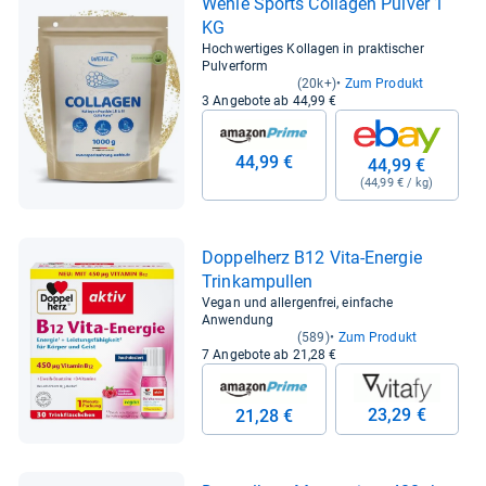
Wehle Sports Col­la­gen Pul­ver 1
KG
Hochwertiges Kollagen in praktischer
Pulverform
(20k+)
Zum Produkt
3 Angebote ab 44,99 €
44,99 €
44,99 €
(44,99 € / kg)
Dop­pel­herz B12 Vita-​Ener­gie
Trin­kam­pul­len
Vegan und allergenfrei, einfache
Anwendung
(589)
Zum Produkt
7 Angebote ab 21,28 €
23,29 €
21,28 €