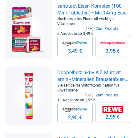
sano­tact Eisen Kom­plex (100
Mini-​Tablet­ten) • Mit 14mg Eisen
hoch­do­siert, Kup­fer, Fol­säure,
Hochdosiertes Eisen mit wichtigen
Vitaminen
Vit­amin C, B2, B6, B12 • Sofort­
(1k+)
Zum Produkt
wir­kung bei Eisen­man­gel • Eisen
6 Angebote ab 3,49 €
für Blut­bil­dung • 100% Vegan
3,49 €
3,95 €
Dop­pel­herz aktiv A-​Z Mul­ti­vit­
amin+Mine­ra­lien Brau­se­ta­blet­
ten 15 St
Vielseitige Nährstoffkombination für
Erwachsene
(1k+)
Zum Produkt
13 Angebote ab 2,95 €
2,99 €
2,95 €