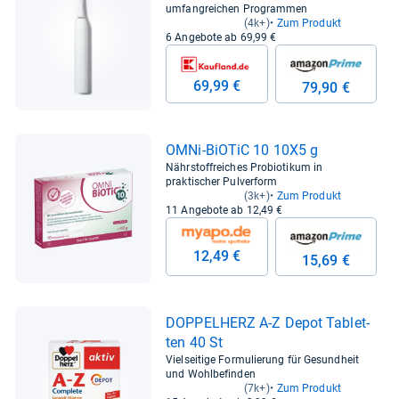
umfangreichen Programmen
(4k+)
Zum Produkt
6 Angebote ab 69,99 €
69,99 €
79,90 €
OMNi-​BiO­TiC 10 10X5 g
Nährstoffreiches Probiotikum in
praktischer Pulverform
(3k+)
Zum Produkt
11 Angebote ab 12,49 €
12,49 €
15,69 €
DOP­PEL­HERZ A-​Z Depot Tablet­
ten 40 St
Vielseitige Formulierung für Gesundheit
und Wohlbefinden
(7k+)
Zum Produkt