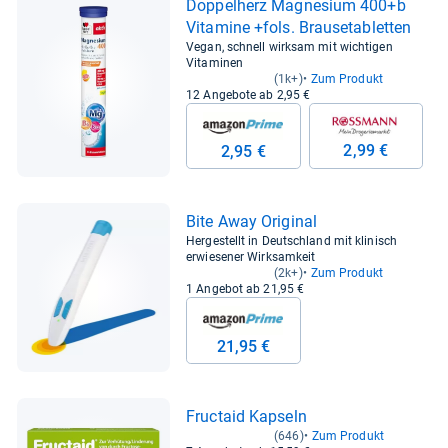
Dop­pel­herz Magne­sium 400+b
Vit­amine +fols. Brau­se­ta­blet­ten
Vegan, schnell wirksam mit wichtigen
Vitaminen
(1k+)
Zum Produkt
12 Angebote ab 2,95 €
2,99 €
2,95 €
Bite Away Ori­gi­nal
Hergestellt in Deutschland mit klinisch
erwiesener Wirksamkeit
(2k+)
Zum Produkt
1 Angebot ab 21,95 €
21,95 €
Fruc­taid Kap­seln
(646)
Zum Produkt