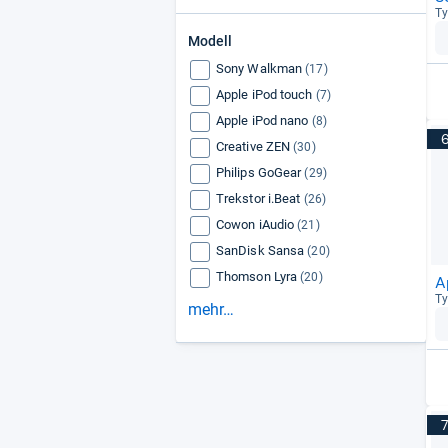
Ty
Modell
Sony Walkman
(17)
Apple iPod touch
(7)
Apple iPod nano
(8)
Creative ZEN
(30)
Philips GoGear
(29)
Trekstor i.Beat
(26)
Cowon iAudio
(21)
SanDisk Sansa
(20)
Thomson Lyra
(20)
A
Ty
mehr…