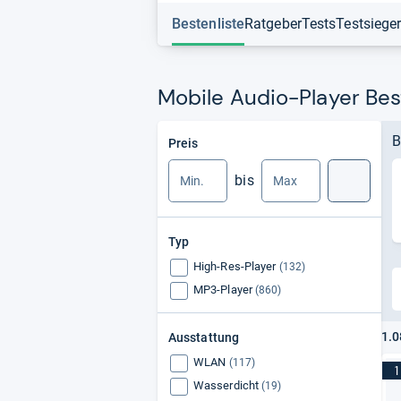
Bestenliste
Ratgeber
Tests
Testsiege
Mobile Audio-Player Bes
Min.
Max.
B
Preis
bis
Suche
Typ
High-Res-Player
(132)
MP3-Player
(860)
1.0
Ausstattung
WLAN
(117)
1
Wasserdicht
(19)