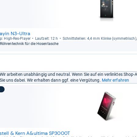
ayin N3-Ultra
p: High-​Res-​Player
Lauf­zeit: 12 h
Schnitt­stel­len: 4,4 mm Klinke (sym­me­trisch)
Röh­ren­tech­nik für die Hosen­ta­sche
Wir arbeiten unabhängig und neutral. Wenn Sie auf ein verlinktes Shop-
Sie uns dabei. Wir erhalten dann ggf. eine Vergütung.
Mehr erfahren
2
stell & Kern A&ultima SP3000T