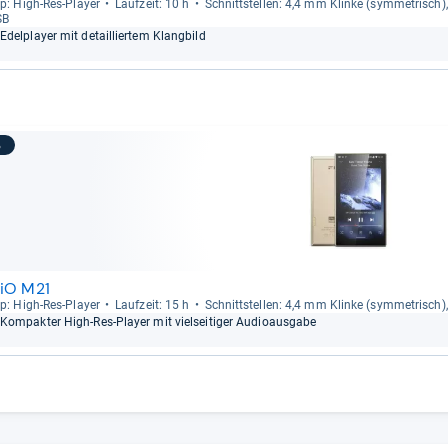
p: High-​Res-​Player
Lauf­zeit: 10 h
Schnitt­stel­len: 4,4 mm Klinke (sym­me­trisch)
SB
Edel­player mit detail­lier­tem Klang­bild
3
iiO M21
p: High-​Res-​Player
Lauf­zeit: 15 h
Schnitt­stel­len: 4,4 mm Klinke (sym­me­trisch
Kom­pak­ter High-​Res-​Player mit viel­sei­ti­ger Audio­aus­gabe