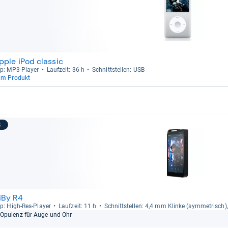
pple iPod classic
p: MP3-​Player
Lauf­zeit: 36 h
Schnitt­stel­len: USB
um Produkt
8
iBy R4
p: High-​Res-​Player
Lauf­zeit: 11 h
Schnitt­stel­len: 4,4 mm Klinke (sym­me­trisch
Opu­lenz für Auge und Ohr