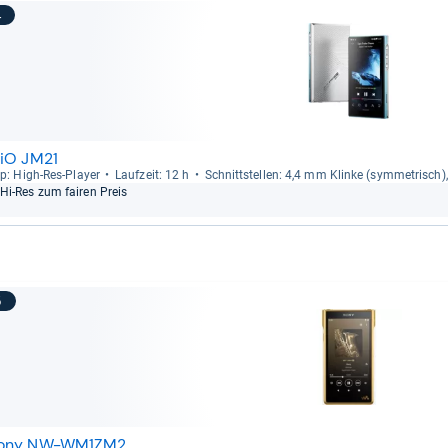
4
iiO JM21
p: High-​Res-​Player
Lauf­zeit: 12 h
Schnitt­stel­len: 4,4 mm Klinke (sym­me­trisch)
Hi-​Res zum fai­ren Preis
5
ony NW-WM1ZM2