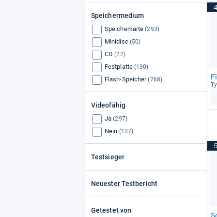
Speichermedium
Speicherkarte
(293)
Minidisc
(50)
CD
(22)
Festplatte
(130)
F
Flash-Speicher
(768)
Ty
Videofähig
Ja
(297)
Nein
(137)
Testsieger
Neuester Testbericht
Getestet von
S