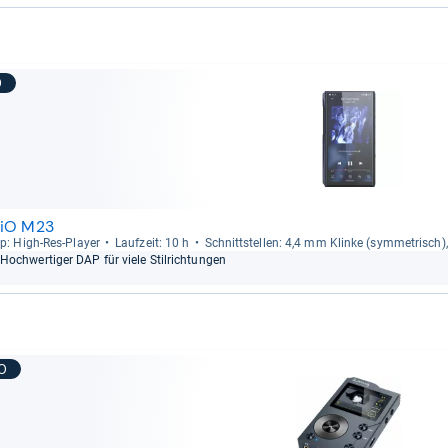
9
iiO M23
p: High-​Res-​Player
Lauf­zeit: 10 h
Schnitt­stel­len: 4,4 mm Klinke (sym­me­trisch
Hoch­wer­ti­ger DAP für viele Stil­rich­tun­gen
10