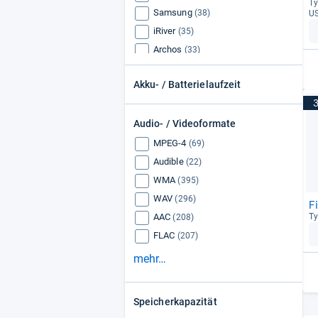
Ty
Samsung
(38)
U
iRiver
(35)
Archos
(33)
Cowon
(32)
Akku- / Batterielaufzeit
Apple
(32)
FiiO
(30)
Audio- / Videoformate
Astell & Kern
(29)
SanDisk
(24)
MPEG-4
(69)
Memup
(20)
Audible
(22)
Grundig
(19)
WMA
(395)
WAV
(296)
F
AAC
Ty
(208)
FLAC
(207)
mehr…
Speicherkapazität