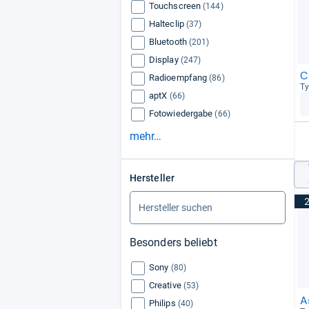
Touchscreen
(144)
Halteclip
(37)
Bluetooth
(201)
Display
(247)
C
Radioempfang
(86)
Ty
aptX
(66)
Fotowiedergabe
(66)
mehr…
Hersteller
Besonders beliebt
Sony
(80)
Creative
(53)
A
Philips
(40)