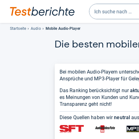
Geben
Sie
Startseite
Audio
Mobile Audio-Player
mindestens
Die bes­ten mobi­l
drei
Zeichen
ein.
Vorschläge
erscheinen
Bei mobilen Audio-Playern untersch
automatisch
Ansprüche und MP3-Player für Geleg
und
Das Ranking berücksichtigt nur
lassen
akt
es Meinungen von Kunden und Kund
sich
Transparenz geht nicht!
mit
den
Diese Quellen haben wir
neutral
aus
Pfeiltasten
auswählen.