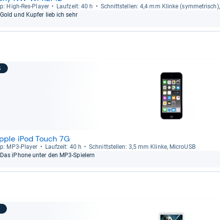
p: High-​Res-​Player
Lauf­zeit: 40 h
Schnitt­stel­len: 4,4 mm Klinke (sym­me­trisch
Gold und Kup­fer lieb ich sehr
6
pple iPod Touch 7G
p: MP3-​Player
Lauf­zeit: 40 h
Schnitt­stel­len: 3,5 mm Klinke, MicroUSB
Das iPhone unter den MP3-​Spie­lern
7