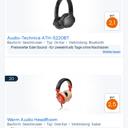
Gut
2,1
Audio-Technica ATH-S220BT
Bau­form: Geschlos­sen
Typ: On-​Ear
Ver­bin­dung: Blue­tooth
Preis­wer­ter Edel-​Sound -​ für zwei­ein­halb Tage ohne Nach­la­den
Weiterlesen
20
Gut
2,5
Warm Audio HeadRoom
Bau­form: Geschlos­sen
Typ: Over-​Ear
Ver­bin­dung: Kabel