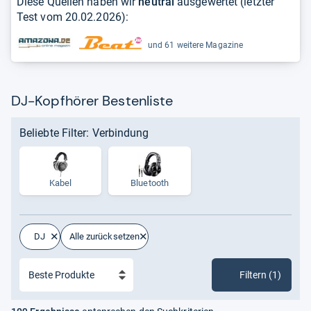
Diese Quellen haben wir
neutral
ausgewertet (letzter
Test vom
20.02.2026
):
und 61 weitere Magazine
DJ-Kopfhörer Bestenliste
Beliebte Filter: Verbindung
Kabel
Bluetooth
DJ
Alle zurücksetzen
Filtern (1)