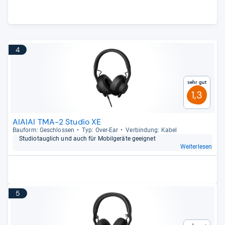
4
Sehr gut
1,3
AIAIAI TMA-2 Studio XE
Bau­form: Geschlos­sen
Typ: Over-​Ear
Ver­bin­dung: Kabel
Stu­dio­taug­lich und auch für Mobil­ge­räte geeig­net
Weiterlesen
5