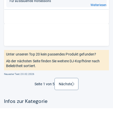
Für aus­dau­ernde Hör­ses­si­ons
Weiterlesen
Unter unseren Top 20 kein passendes Produkt gefunden?
Ab der nächsten Seite finden Sie weitere DJ-Kopfhörer nach
Beliebtheit sortiert.
Neuester Test:
20.02.2026
Seite 1 von 5
Nächste
weiter
Infos zur Kategorie