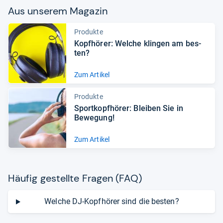
Aus unse­rem Maga­zin
Produkte
Kopf­hö­rer: Wel­che klin­gen am bes­
ten?
Zum Artikel
Produkte
Sport­kopf­hö­rer: Blei­ben Sie in
Bewe­gung!
Zum Artikel
Häu­fig gestellte Fra­gen (FAQ)
Welche DJ-Kopfhörer sind die besten?