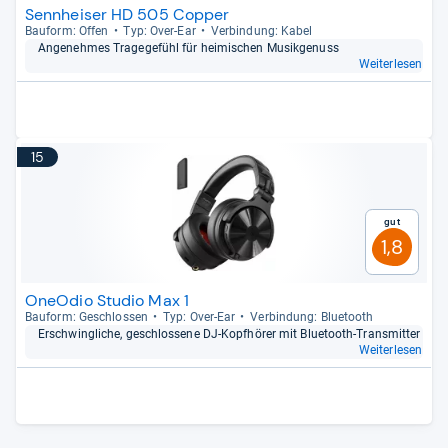
Sennheiser HD 505 Copper
Bau­form: Offen
Typ: Over-​Ear
Ver­bin­dung: Kabel
Ange­neh­mes Tra­ge­ge­fühl für hei­mi­schen Musik­ge­nuss
Weiterlesen
15
Gut
1,8
OneOdio Studio Max 1
Bau­form: Geschlos­sen
Typ: Over-​Ear
Ver­bin­dung: Blue­tooth
Erschwing­li­che, geschlos­sene DJ-​Kopf­hö­rer mit Blue­tooth-​Trans­mit­ter
Weiterlesen