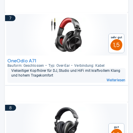
7
Sehr gut
1,5
OneOdio A71
Bau­form: Geschlos­sen
Typ: Over-​Ear
Ver­bin­dung: Kabel
Viel­sei­ti­ger Kopf­hö­rer für DJ, Stu­dio und HiFi mit kraft­vol­lem Klang
und hohem Tra­ge­kom­fort
Weiterlesen
8
Gut