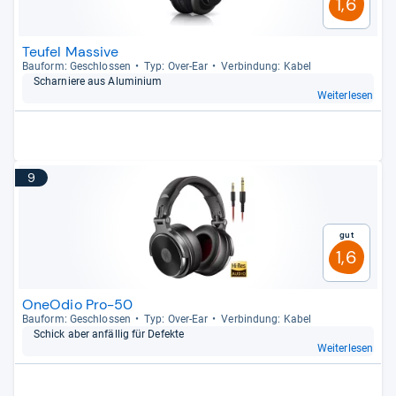
1,6
Teufel Massive
Bau­form: Geschlos­sen
Typ: Over-​Ear
Ver­bin­dung: Kabel
Schar­niere aus Alu­mi­nium
Weiterlesen
9
Gut
1,6
OneOdio Pro-50
Bau­form: Geschlos­sen
Typ: Over-​Ear
Ver­bin­dung: Kabel
Schick aber anfäl­lig für Defekte
Weiterlesen