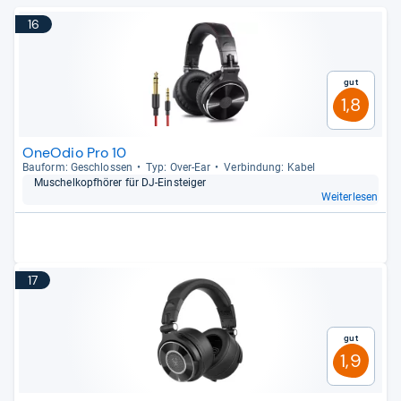
16
Gut
1,8
OneOdio Pro 10
Bau­form: Geschlos­sen
Typ: Over-​Ear
Ver­bin­dung: Kabel
Muschel­kopf­hö­rer für DJ-​Ein­stei­ger
Weiterlesen
17
Gut
1,9