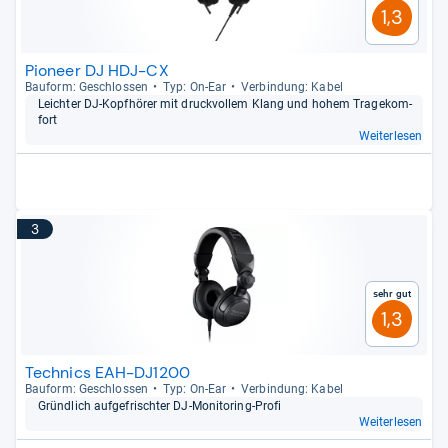
1,3
Pioneer DJ HDJ-CX
Bau­form: Geschlos­sen
Typ: On-​Ear
Ver­bin­dung: Kabel
Leich­ter DJ-​Kopf­hö­rer mit druck­vol­lem Klang und hohem Tra­ge­kom­
fort
Weiterlesen
3
Sehr gut
1,3
Technics EAH-DJ1200
Bau­form: Geschlos­sen
Typ: On-​Ear
Ver­bin­dung: Kabel
Gründ­lich auf­ge­frisch­ter DJ-​Moni­to­ring-​Profi
Weiterlesen