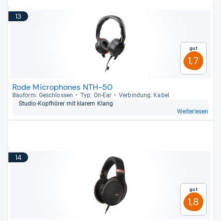
13
Gut
1,7
Rode Microphones NTH-50
Bau­form: Geschlos­sen
Typ: On-​Ear
Ver­bin­dung: Kabel
Stu­dio-​Kopf­hö­rer mit kla­rem Klang
Weiterlesen
14
Gut
1,8