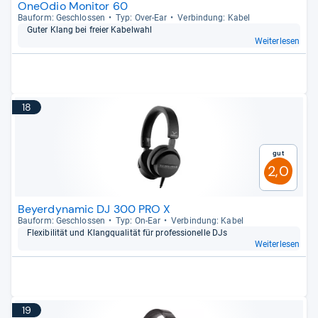
OneOdio Monitor 60
Bau­form: Geschlos­sen
Typ: Over-​Ear
Ver­bin­dung: Kabel
Guter Klang bei freier Kabel­wahl
Weiterlesen
18
Gut
2,0
Beyerdynamic DJ 300 PRO X
Bau­form: Geschlos­sen
Typ: On-​Ear
Ver­bin­dung: Kabel
Fle­xi­bi­li­tät und Klang­qua­li­tät für pro­fes­sio­nelle DJs
Weiterlesen
19