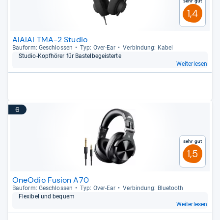
Sehr gut
1,4
AIAIAI TMA-2 Studio
Bau­form: Geschlos­sen
Typ: Over-​Ear
Ver­bin­dung: Kabel
Stu­dio-​Kopf­hö­rer für Bas­tel­be­geis­terte
Weiterlesen
6
Sehr gut
1,5
OneOdio Fusion A70
Bau­form: Geschlos­sen
Typ: Over-​Ear
Ver­bin­dung: Blue­tooth
Fle­xi­bel und bequem
Weiterlesen