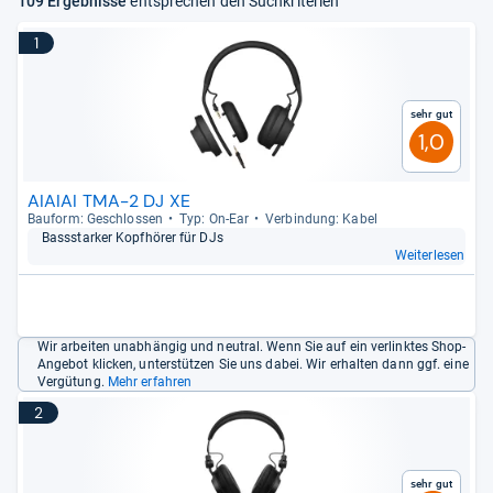
109 Ergebnisse
entsprechen den Suchkriterien
1
Sehr gut
1,0
AIAIAI TMA-2 DJ XE
Bau­form: Geschlos­sen
Typ: On-​Ear
Ver­bin­dung: Kabel
Bass­star­ker Kopf­hö­rer für DJs
Weiterlesen
Wir arbeiten unabhängig und neutral. Wenn Sie auf ein verlinktes Shop-
Angebot klicken, unterstützen Sie uns dabei. Wir erhalten dann ggf. eine
Vergütung.
Mehr erfahren
2
Sehr gut