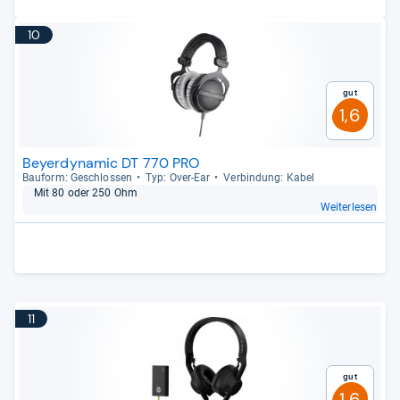
10
Gut
1,6
Beyerdynamic DT 770 PRO
Bau­form: Geschlos­sen
Typ: Over-​Ear
Ver­bin­dung: Kabel
Mit 80 oder 250 Ohm
Weiterlesen
11
Gut
1,6