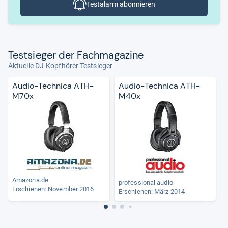
Testalarm abonnieren
Test­sie­ger der Fach­ma­ga­zine
Aktuelle DJ-Kopfhörer Testsieger
Audio-Technica ATH-
Audio-Technica ATH-
M70x
M40x
Amazona.de
professional audio
p
Erschienen: November 2016
Erschienen: März 2014