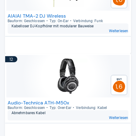
AIAIAI TMA-2 DJ Wireless
Bau­form: Geschlos­sen
Typ: On-​Ear
Ver­bin­dung: Funk
Kabel­lo­ser DJ-​Kopf­hö­rer mit modu­la­rer Bau­weise
Weiterlesen
12
Gut
1,6
Audio-Technica ATH-M50x
Bau­form: Geschlos­sen
Typ: Over-​Ear
Ver­bin­dung: Kabel
Abnehm­ba­res Kabel
Weiterlesen