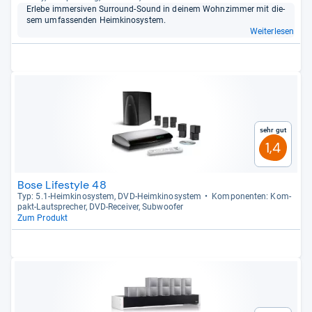
Erlebe immer­si­ven Sur­round-​Sound in dei­nem Wohn­zim­mer mit die­
sem umfas­sen­den Heim­ki­no­sys­tem.
Weiterlesen
Sehr gut
1,4
Bose Lifestyle 48
Typ: 5.1-​Heim­ki­no­sys­tem, DVD-​Heim­ki­no­sys­tem
Kom­po­nen­ten: Kom­
pakt-​Laut­spre­cher, DVD-​Recei­ver, Sub­woofer
Zum Produkt