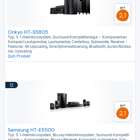
Gut
2,1
Onkyo HT-S5805
Typ: 5.1-​Heim­ki­no­sys­tem, Sur­round-​Kom­plett­an­lage
Kom­po­nen­ten:
Kom­pakt-​Laut­spre­cher, Laut­spre­cher, Cen­ter­box, Sub­woofer, Recei­ver
Fea­tu­res: 4K-​Ups­ca­ling, Smart­pho­ne­steue­rung, Blue­tooth, Audio-​Rück­ka­
nal, Ups­ca­ling
Zum Produkt
12
Gut
2,1
Samsung HT-E5500
Typ: 5.1-​Heim­ki­no­sys­tem, Blu-​ray-​Heim­ki­no­sys­tem, Sur­round-​Kom­plett­
an­lage
Kom­po­nen­ten: Blu-​ray-​Recei­ver, Kom­pakt-​Laut­spre­cher, Sub­