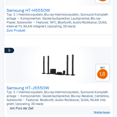
Samsung HT-H5550W
Typ: 5.1-​Heim­ki­no­sys­tem, Blu-​ray-​Heim­ki­no­sys­tem, Sur­round-​Kom­plett­
an­lage
Kom­po­nen­ten: Säu­len­laut­spre­cher, Laut­spre­cher, Blu-​ray-​
Player, Sub­woofer
Fea­tu­res: NFC, Blue­tooth, Audio-​Rück­ka­nal, DLNA,
Inter­net-​TV, WLAN inte­griert, Ups­ca­ling, 3D-​ready
Zum Produkt
9
Gut
1,8
Samsung HT-J5550W
Typ: 5.1-​Heim­ki­no­sys­tem, Blu-​ray-​Heim­ki­no­sys­tem, Sur­round-​Kom­plett­
an­lage
Kom­po­nen­ten: Säu­len­laut­spre­cher, Blu-​ray-​Recei­ver, Cen­ter­box,
Sub­woofer
Fea­tu­res: Blue­tooth, Audio-​Rück­ka­nal, DLNA, WLAN inte­
griert, Ups­ca­ling, 3D-​ready
Am Puls der Zeit
Weiterlesen