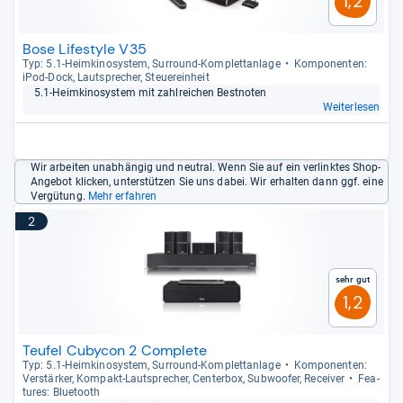
1,2
Bose Lifestyle V35
Typ: 5.1-​Heim­ki­no­sys­tem, Sur­round-​Kom­plett­an­lage
Kom­po­nen­ten:
iPod-​Dock, Laut­spre­cher, Steuerein­heit
5.1-​​Heim­ki­no­sys­tem mit zahl­rei­chen Best­no­ten
Weiterlesen
Wir arbeiten unabhängig und neutral. Wenn Sie auf ein verlinktes Shop-
Angebot klicken, unterstützen Sie uns dabei. Wir erhalten dann ggf. eine
Vergütung.
Mehr erfahren
2
Sehr gut
1,2
Teufel Cubycon 2 Complete
Typ: 5.1-​Heim­ki­no­sys­tem, Sur­round-​Kom­plett­an­lage
Kom­po­nen­ten:
Ver­stär­ker, Kom­pakt-​Laut­spre­cher, Cen­ter­box, Sub­woofer, Recei­ver
Fea­
tu­res: Blue­tooth