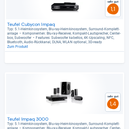
Sehr gut
1,1
Teufel Cubycon Impaq
Typ: 5.1-​Heim­ki­no­sys­tem, Blu-​ray-​Heim­ki­no­sys­tem, Sur­round-​Kom­plett­
an­lage
Kom­po­nen­ten: Blu-​ray-​Recei­ver, Kom­pakt-​Laut­spre­cher, Cen­ter­
box, Sub­woofer
Fea­tu­res: Sub­woofer kabel­los, 4K-​Ups­ca­ling, NFC,
Blue­tooth, Audio-​Rück­ka­nal, DLNA, WLAN optio­nal, 3D-​ready
Zum Produkt
Sehr gut
1,4
Teufel Impaq 3000
Typ: 5.1-​Heim­ki­no­sys­tem, Blu-​ray-​Heim­ki­no­sys­tem, Sur­round-​Kom­plett­
an­lage
Kom­po­nen­ten: Blu-​ray-​Recei­ver, Kom­pakt-​Laut­spre­cher, Cen­ter­