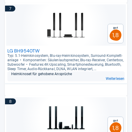
7
Gut
1,8
LG BH9540TW
Typ: 5.1-​Heim­ki­no­sys­tem, Blu-​ray-​Heim­ki­no­sys­tem, Sur­round-​Kom­plett­
an­lage
Kom­po­nen­ten: Säu­len­laut­spre­cher, Blu-​ray-​Recei­ver, Cen­ter­box,
Sub­woofer
Fea­tu­res:4K-​Ups­ca­ling, Smart­pho­ne­steue­rung, Blue­tooth,
Sleep Timer, Audio-​Rück­ka­nal, DLNA, WLAN inte­griert, …
Heim­ki­no­set für geho­bene Ansprü­che
Weiterlesen
8
Gut
1,8