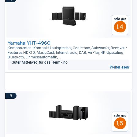
Sehr gut
1,4
Yamaha YHT-4960
Kom­po­nen­ten: Kom­pakt-​Laut­spre­cher, Cen­ter­box, Sub­woofer, Recei­ver
Fea­tu­res:HDR10, Music­Cast, Inter­ne­tra­dio, DAB, Air­Play, 4K-​Ups­ca­ling,
Blue­tooth, Ein­mess­au­to­ma­tik, …
Guter Mit­tel­weg für das Heim­kino
Weiterlesen
5
Sehr gut
1,5