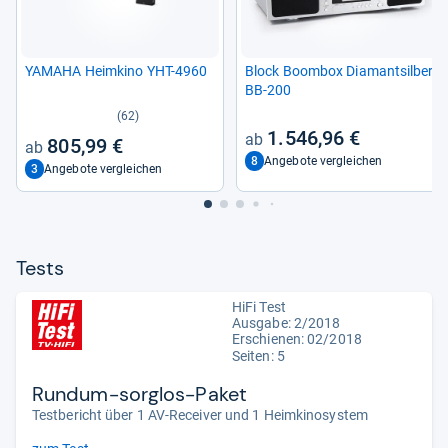
YAMAHA Heim­kino YHT-​4960
Block Boom­box Dia­mant­sil­ber
BB-​200
(62)
1.546,96 €
805,99 €
8
Angebote vergleichen
3
Angebote vergleichen
Tests
HiFi Test
Ausgabe: 2/2018
Erschienen: 02/2018
Seiten: 5
Rundum-sorglos-Paket
Testbericht über 1 AV-Receiver und 1 Heimkinosystem