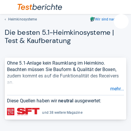
Heimkinosysteme
Wir sind nachhaltig
Suc
Die bes­ten 5.1-​Heim­ki­no­sys­teme |
Geben
Sie
Test & Kauf­be­ra­tung
mindest
drei
Zeichen
Ohne 5.1-Anlage kein Raumklang im Heimkino.
ein.
Beachten müssen Sie Bauform & Qualität der Boxen,
Vorschl
zudem kommt es auf die Funktionalität des Receivers
erschei
an.
automat
mehr...
und
Unsere unabhängige Redaktion stellt
die besten 5.1-
lassen
Heimkinosysteme
in einer übersichtlichen und aktuellen
Diese Quellen haben wir
neutral
ausgewertet:
sich
Bestenliste
für Sie bereit. Damit Sie sich einen
mit
vollständigen und objektiven Überblick über die Qualität
und 38 weitere Magazine
den
eines Produktes verschaffen können, berücksichtigen
Pfeiltas
wir
Testergebnisse
aus Fachmagazinen und zeigen die
auswähl