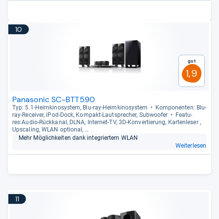
10
Gut
1,9
Panasonic SC-BTT590
Typ: 5.1-​Heim­ki­no­sys­tem, Blu-​ray-​Heim­ki­no­sys­tem
Kom­po­nen­ten: Blu-​
ray-​Recei­ver, iPod-​Dock, Kom­pakt-​Laut­spre­cher, Sub­woofer
Fea­tu­
res:Audio-​Rück­ka­nal, DLNA, Inter­net-​TV, 3D-​Kon­ver­tie­rung, Kar­ten­le­ser ,
Ups­ca­ling, WLAN optio­nal, …
Mehr Mög­lich­kei­ten dank inte­grier­tem WLAN
Weiterlesen
11