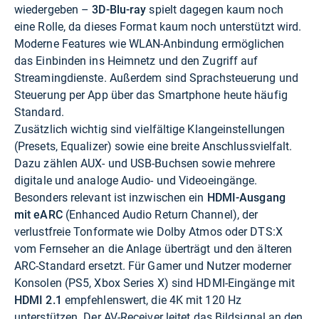
wiedergeben –
3D-Blu-ray
spielt dagegen kaum noch
eine Rolle, da dieses Format kaum noch unterstützt wird.
Moderne Features wie WLAN-Anbindung ermöglichen
das Einbinden ins Heimnetz und den Zugriff auf
Streamingdienste. Außerdem sind Sprachsteuerung und
Steuerung per App über das Smartphone heute häufig
Standard.
Zusätzlich wichtig sind vielfältige Klangeinstellungen
(Presets, Equalizer) sowie eine breite Anschlussvielfalt.
Dazu zählen AUX- und USB-Buchsen sowie mehrere
digitale und analoge Audio- und Videoeingänge.
Besonders relevant ist inzwischen ein
HDMI-Ausgang
mit eARC
(Enhanced Audio Return Channel), der
verlustfreie Tonformate wie Dolby Atmos oder DTS:X
vom Fernseher an die Anlage überträgt und den älteren
ARC-Standard ersetzt. Für Gamer und Nutzer moderner
Konsolen (PS5, Xbox Series X) sind HDMI-Eingänge mit
HDMI 2.1
empfehlenswert, die 4K mit 120 Hz
unterstützen. Der AV-Receiver leitet das Bildsignal an den