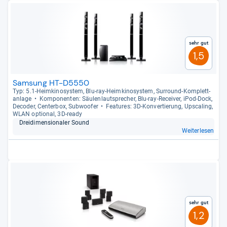
Sehr gut
1,5
Samsung HT-D5550
Typ: 5.1-​Heim­ki­no­sys­tem, Blu-​ray-​Heim­ki­no­sys­tem, Sur­round-​Kom­plett­
an­lage
Kom­po­nen­ten: Säu­len­laut­spre­cher, Blu-​ray-​Recei­ver, iPod-​Dock,
Deco­der, Cen­ter­box, Sub­woofer
Fea­tu­res: 3D-​Kon­ver­tie­rung, Ups­ca­ling,
WLAN optio­nal, 3D-​ready
Drei­di­men­sio­na­ler Sound
Weiterlesen
Sehr gut
1,2