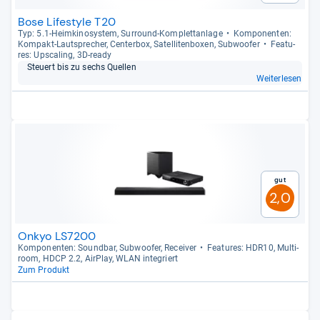
Bose Lifestyle T20
Typ: 5.1-​Heim­ki­no­sys­tem, Sur­round-​Kom­plett­an­lage
Kom­po­nen­ten:
Kom­pakt-​Laut­spre­cher, Cen­ter­box, Satel­li­ten­bo­xen, Sub­woofer
Fea­tu­
res: Ups­ca­ling, 3D-​ready
Steu­ert bis zu sechs Quel­len
Weiterlesen
Gut
2,0
Onkyo LS7200
Kom­po­nen­ten: Sound­bar, Sub­woofer, Recei­ver
Fea­tu­res: HDR10, Mul­ti­
room, HDCP 2.2, Air­Play, WLAN inte­griert
Zum Produkt