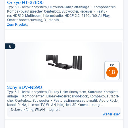
Onkyo HT-S7805
Typ: 5.1-​Heim­ki­no­sys­tem, Sur­round-​Kom­plett­an­lage
Kom­po­nen­ten:
Kom­pakt-​Laut­spre­cher, Cen­ter­box, Sub­woofer, Recei­ver
Fea­tu­
res:HDR10, Mul­ti­room, Inter­ne­tra­dio, HDCP 2.2, 2160p/60, Air­Play,
Smart­pho­ne­steue­rung, Blue­tooth, …
Zum Produkt
6
Gut
1,8
Sony BDV-N590
Typ: 5.1-​Heim­ki­no­sys­tem, Blu-​ray-​Heim­ki­no­sys­tem, Sur­round-​Kom­plett­
an­lage
Kom­po­nen­ten: Blu-​ray-​Recei­ver, iPod-​Dock, Kom­pakt-​Laut­spre­
cher, Cen­ter­box, Sub­woofer
Fea­tu­res:Ein­mess­au­to­ma­tik, Audio-​Rück­
ka­nal, DLNA, Inter­net-​TV, WLAN inte­griert, 3D-​Kon­ver­tie­rung, …
Netz­werk­fä­hig, WLAN inte­griert
Weiterlesen