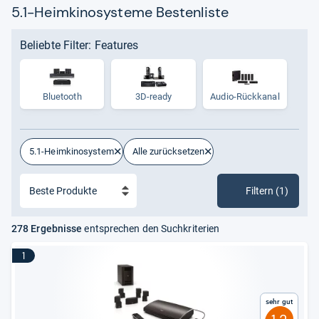
Erfahrungen
von Kundinnen und Kunden.
5.1-Heimkinosysteme Bestenliste
Beliebte Filter: Features
Bluetooth
3D-ready
Audio-​Rück­ka­nal
5.1-Heimkinosystem
Alle zurücksetzen
Filtern (1)
278 Ergebnisse
entsprechen den Suchkriterien
1
Sehr gut