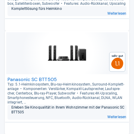
box, Satel­li­ten­bo­xen, Sub­woofer
Fea­tu­res: Audio-​Rück­ka­nal, Ups­ca­ling
Kom­plett­lö­sung fürs Heim­kino
Weiterlesen
Sehr gut
1,1
Panasonic SC BTT505
Typ: 5.1-​Heim­ki­no­sys­tem, Blu-​ray-​Heim­ki­no­sys­tem, Sur­round-​Kom­plett­
an­lage
Kom­po­nen­ten: Ver­stär­ker, Kom­pakt-​Laut­spre­cher, Laut­spre­
cher, Cen­ter­box, Blu-​ray-​Player, Sub­woofer
Fea­tu­res:4K-​Ups­ca­ling,
Smart­pho­ne­steue­rung, NFC, Blue­tooth, Audio-​Rück­ka­nal, DLNA, WLAN
inte­griert, …
Erle­ben Sie Kino­qua­li­tät in Ihrem Wohn­zim­mer mit der Pana­so­nic SC
BTT505
Weiterlesen