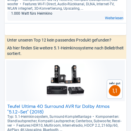
woofer
Fea­tu­res:Wi-​Fi Direct, Audio-​Rück­ka­nal, DLNA, Inter­net-​TV,
WLAN inte­griert, 3D-​Kon­ver­tie­rung, Ups­ca­ling, …
1.000 Watt fürs Heim­kino
Weiterlesen
Unter unseren Top 12 kein passendes Produkt gefunden?
Ab hier finden Sie weitere 5.1-Heimkinosysteme nach Beliebtheit
sortiert.
Sehr gut
1,1
Teufel Ultima 40 Surround AVR für Dolby Atmos
"5.1.2-Set" (2018)
Typ: 5.1-​Heim­ki­no­sys­tem, Sur­round-​Kom­plett­an­lage
Kom­po­nen­ten:
Stand­laut­spre­cher, Kom­pakt-​Laut­spre­cher, Cen­ter­box, Sub­woofer, Recei­
ver
Fea­tu­res:HDR10, Mul­ti­room, Inter­ne­tra­dio, HDCP 2.2, 2160p/60,
Air­Play, 4K-​Ups­ca­ling, Blue­tooth, …