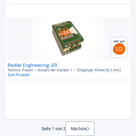
Sehr gut
1,0
Radial Engineering JDI
Tech­nik: Pas­siv
Anzahl der Kanäle: 1
Ein­gänge: Klinke (6,3 mm)
Zum Produkt
Seite 1 von 2
Nächste
weiter