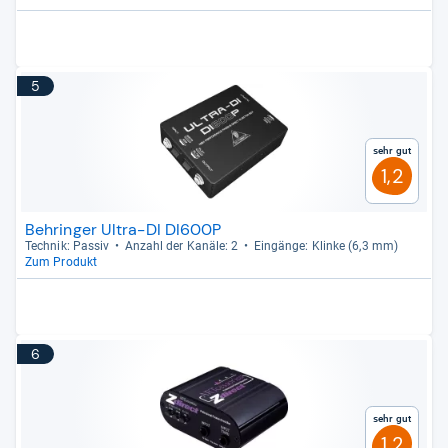
5
Sehr gut
1,2
Behringer Ultra-DI DI600P
Tech­nik: Pas­siv
Anzahl der Kanäle: 2
Ein­gänge: Klinke (6,3 mm)
Zum Produkt
6
Sehr gut
1,2