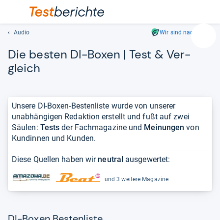
Audio
Wir sind nachhaltig
Suc
Die bes­ten DI-​Boxen | Test & Ver­
Geben
Sie
gleich
mindest
drei
Zeichen
Unsere DI-Boxen-Bestenliste wurde von unserer
ein.
unabhängigen Redaktion erstellt und fußt auf zwei
Vorschl
Säulen:
Tests
der Fachmagazine und
Meinungen
von
erschei
Kundinnen und Kunden.
automat
und
Diese Quellen haben wir
neutral
ausgewertet:
lassen
sich
und 3 weitere Magazine
mit
den
Pfeiltas
auswähl
DI-Boxen Bestenliste