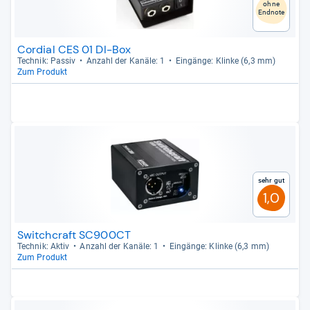
ohne
Endnote
Cordial CES 01 DI-Box
Tech­nik: Pas­siv
Anzahl der Kanäle: 1
Ein­gänge: Klinke (6,3 mm)
Zum Produkt
Sehr gut
1,0
Switchcraft SC900CT
Tech­nik: Aktiv
Anzahl der Kanäle: 1
Ein­gänge: Klinke (6,3 mm)
Zum Produkt