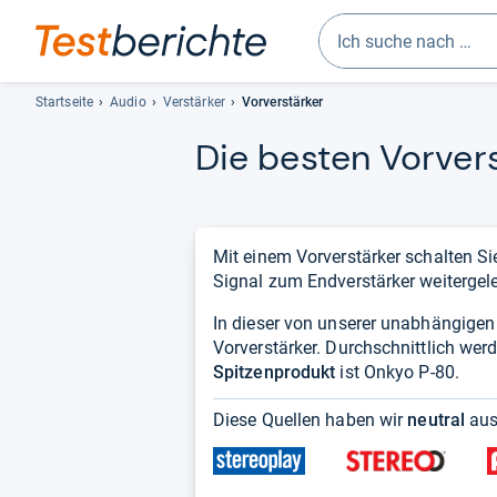
Geben
Sie
Startseite
Audio
Verstärker
Vorverstärker
mindestens
Die bes­ten Vor­ver­
drei
Zeichen
ein.
Vorschläge
erscheinen
Mit einem Vorverstärker schalten S
automatisch
Signal zum Endverstärker weitergele
und
In dieser von unserer unabhängigen R
lassen
Vorverstärker. Durchschnittlich wer
sich
Spitzenprodukt
mit
ist Onkyo P-80.
den
Diese Quellen haben wir
neutral
aus
Pfeiltasten
auswählen.