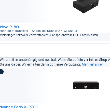
nkyo P-80
ch­no­lo­gie: Tran­sis­tor
Anzahl der Kanäle: 2
WLAN: Ja
Viel­sei­ti­ger Netz­werk-​Vor­ver­stär­ker für anspruchs­volle Hi-​Fi-​Enthu­sias­ten
Wir arbeiten unabhängig und neutral. Wenn Sie auf ein verlinktes Shop-
Sie uns dabei. Wir erhalten dann ggf. eine Vergütung.
Mehr erfahren
2
dvance Paris X-P700