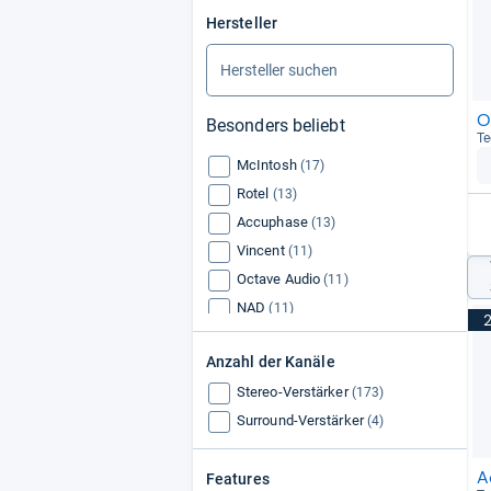
Hersteller
O
Besonders beliebt
Te
McIntosh
(17)
Rotel
(13)
Accuphase
(13)
Vincent
(11)
Octave Audio
(11)
NAD
(11)
AVM Audio
(10)
Anzahl der Kanäle
Naim Audio
(10)
Stereo-Verstärker
Cyrus Audio
(173)
(10)
Surround-Verstärker
(4)
A
Features