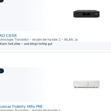
4
AD C658
ch­no­lo­gie: Tran­sis­tor
Anzahl der Kanäle: 2
WLAN: Ja
Kann fast alles – und klingt rich­tig gut
5
usical Fidelity M6s PRE
ch­no­lo­gie: Tran­sis­tor
Anzahl der Kanäle: 2