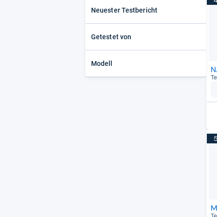
Neuester Testbericht
Getestet von
Modell
N
Te
M
Te