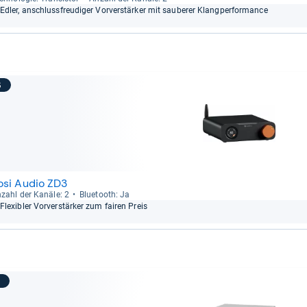
Edler, anschluss­freu­di­ger Vor­ver­stär­ker mit sau­be­rer Klang­per­for­mance
6
osi Audio ZD3
zahl der Kanäle: 2
Blue­tooth: Ja
Fle­xibler Vor­ver­stär­ker zum fai­ren Preis
7