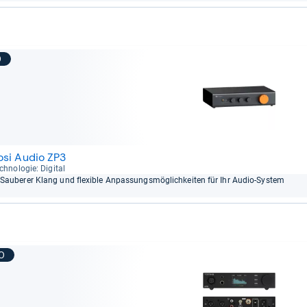
9
osi Audio ZP3
ch­no­lo­gie: Digi­tal
Sau­be­rer Klang und fle­xi­ble Anpas­sungs­mög­lich­kei­ten für Ihr Audio-​Sys­tem
10