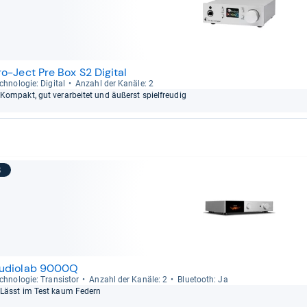
ro-Ject Pre Box S2 Digital
ch­no­lo­gie: Digi­tal
Anzahl der Kanäle: 2
Kom­pakt, gut ver­ar­bei­tet und äußerst spiel­freu­dig
8
udiolab 9000Q
ch­no­lo­gie: Tran­sis­tor
Anzahl der Kanäle: 2
Blue­tooth: Ja
Lässt im Test kaum Federn