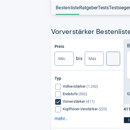
Bestenliste
Ratgeber
Tests
Testsiege
Vorverstärker Bestenlist
Min.
Max.
B
Preis
bis
Suche
Typ
Vollverstärker
(1.242)
G
Endstufe
(502)
Vorverstärker
(411)
Kopfhörer-Verstärker
411
(223)
mehr…
1