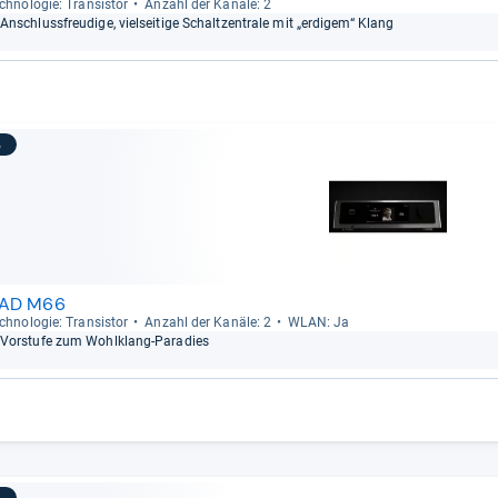
ch­no­lo­gie: Tran­sis­tor
Anzahl der Kanäle: 2
Anschluss­freu­dige, viel­sei­tige Schalt­zen­trale mit „erdi­gem“ Klang
3
AD M66
ch­no­lo­gie: Tran­sis­tor
Anzahl der Kanäle: 2
WLAN: Ja
Vor­stufe zum Wohl­klang-​Para­dies