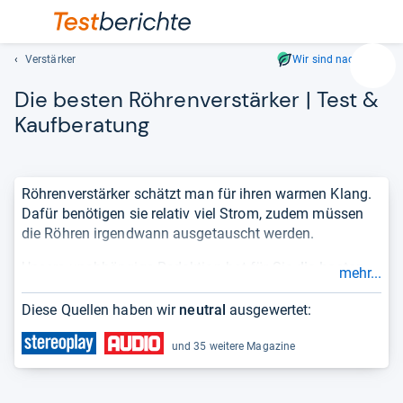
Verstärker
Wir sind nachhaltig
Suc
Die bes­ten Röh­ren­ver­stär­ker | Test &
Geben
Sie
Kauf­be­ra­tung
mindest
drei
Zeichen
Röhrenverstärker schätzt man für ihren warmen Klang.
ein.
Dafür benötigen sie relativ viel Strom, zudem müssen
Vorschl
die Röhren irgendwann ausgetauscht werden.
erschei
automat
Unsere unabhängige Redaktion hat für Sie
die besten
mehr...
und
Röhrenverstärker
zusammengestellt. Die Bestenliste
lassen
berücksichtigt nur aktuelle Produkte.
Testergebnisse
Diese Quellen haben wir
neutral
ausgewertet:
sich
und
Kundenmeinungen
bieten Ihnen einen objektiven
mit
Überblick über die Produktqualität. Momentan bestes
und 35 weitere Magazine
den
Produkt ist Cayin Jazz 80 mit der Note 1,0.
Pfeiltas
auswähl