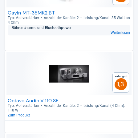
Cayin MT-35MK2 BT
Typ: Voll­ver­stär­ker
Anzahl der Kanäle: 2
Leis­tung/Kanal: 35 Watt an
4 Ohm
Röh­ren­ch­arme und Blue­too­th­power
Weiterlesen
Sehr gut
1,3
Octave Audio V 110 SE
Typ: Voll­ver­stär­ker
Anzahl der Kanäle: 2
Leis­tung/Kanal (4 Ohm):
110 W
Zum Produkt