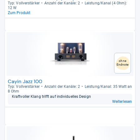
Typ: Voll­ver­stär­ker
Anzahl der Kanäle: 2
Leis­tung/Kanal (4 Ohm):
12 W
Zum Produkt
ohne
Endnote
Cayin Jazz 100
Typ: Voll­ver­stär­ker
Anzahl der Kanäle: 2
Leis­tung/Kanal: 35 Watt an
8 Ohm
Kraft­vol­ler Klang trifft auf indi­vi­du­el­les Design
Weiterlesen