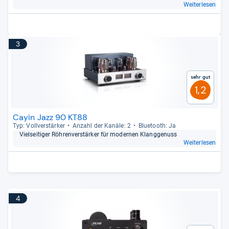
Weiterlesen
3
Sehr gut
1,2
Cayin Jazz 90 KT88
Typ: Voll­ver­stär­ker
Anzahl der Kanäle: 2
Blue­tooth: Ja
Viel­sei­ti­ger Röh­ren­ver­stär­ker für moder­nen Klang­ge­nuss
Weiterlesen
4