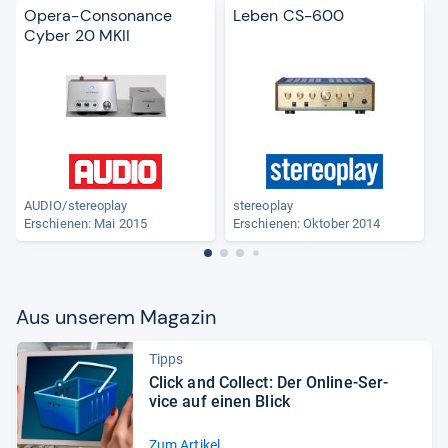
Opera-Consonance
Leben CS-600
Cyber 20 MKII
AUDIO/stereoplay
stereoplay
s
Erschienen: Mai 2015
Erschienen: Oktober 2014
Aus unse­rem Maga­zin
Tipps
Click and Col­lect: Der Online-​Ser­
vice auf einen Blick
Zum Artikel