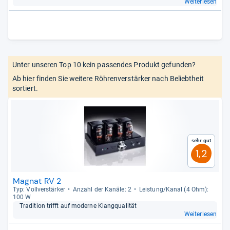
Weiterlesen
Unter unseren Top 10 kein passendes Produkt gefunden?
Ab hier finden Sie weitere Röhrenverstärker nach Beliebtheit
sortiert.
Sehr gut
1,2
Magnat RV 2
Typ: Voll­ver­stär­ker
Anzahl der Kanäle: 2
Leis­tung/Kanal (4 Ohm):
100 W
Tra­di­tion trifft auf moderne Klang­qua­li­tät
Weiterlesen