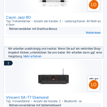
1,0
Cayin Jazz 80
Typ: Voll­ver­stär­ker
Anzahl der Kanäle: 2
Leis­tung/Kanal: 40 Watt an
4 Ohm
Röh­ren­ver­stär­ker mit Draht­los-​Bonus
Weiterlesen
Wir arbeiten unabhängig und neutral. Wenn Sie auf ein verlinktes Shop-
Angebot klicken, unterstützen Sie uns dabei. Wir erhalten dann ggf. eine
Vergütung.
Mehr erfahren
2
Sehr gut
1,0
Vincent SA-T7 Diamond
Typ: Vor­ver­stär­ker
Anzahl der Kanäle: 2
Blue­tooth: Ja
Röh­ren­vor­ver­stär­ker mit Sel­ten­heits­wert