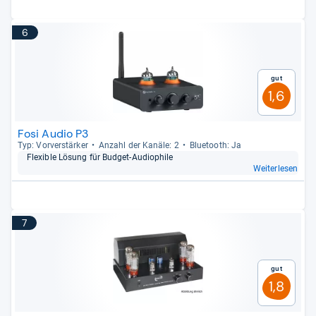
6
Gut
1,6
Fosi Audio P3
Typ: Vor­ver­stär­ker
Anzahl der Kanäle: 2
Blue­tooth: Ja
Fle­xi­ble Lösung für Bud­get-​Audio­phile
Weiterlesen
7
Gut
1,8