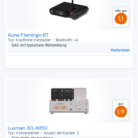
Sehr gut
1,1
Aune Flamingo BT
Typ: Kopf­hö­rer-​Ver­stär­ker
Blue­tooth: Ja
DAC mit typi­schem Röh­ren­klang
Weiterlesen
Gut
1,9
Luxman SQ-N150
Typ: Voll­ver­stär­ker
Anzahl der Kanäle: 2