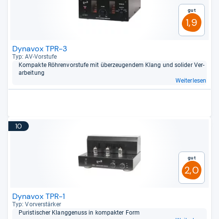
Gut
1,9
Dynavox TPR-3
Typ: AV-​Vor­stufe
Kom­pakte Röh­ren­vor­stufe mit über­zeu­gen­dem Klang und soli­der Ver­
ar­bei­tung
Weiterlesen
10
Gut
2,0
Dynavox TPR-1
Typ: Vor­ver­stär­ker
Puris­ti­scher Klang­ge­nuss in kom­pak­ter Form