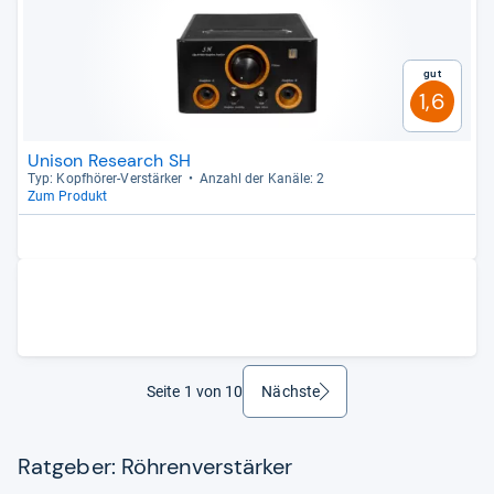
Gut
1,6
Unison Research SH
Typ: Kopf­hö­rer-​Ver­stär­ker
Anzahl der Kanäle: 2
Zum Produkt
Seite 1 von 10
Nächste
weiter
Ratgeber: Röhrenverstärker