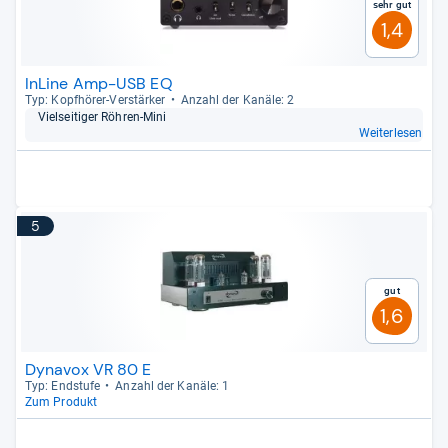
Sehr gut
1,4
InLine Amp-USB EQ
Typ: Kopf­hö­rer-​Ver­stär­ker
Anzahl der Kanäle: 2
Viel­sei­ti­ger Röh­ren-​Mini
Weiterlesen
5
Gut
1,6
Dynavox VR 80 E
Typ: End­stufe
Anzahl der Kanäle: 1
Zum Produkt