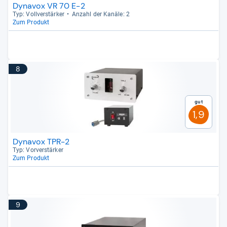
Dynavox VR 70 E-2
Typ: Voll­ver­stär­ker
Anzahl der Kanäle: 2
Zum Produkt
8
Gut
1,9
Dynavox TPR-2
Typ: Vor­ver­stär­ker
Zum Produkt
9