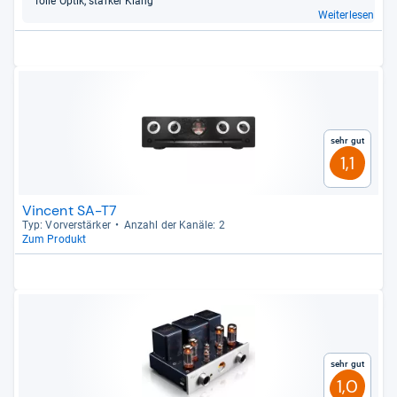
Tolle Optik, star­ker Klang
Weiterlesen
Sehr gut
1,1
Vincent SA-T7
Typ: Vor­ver­stär­ker
Anzahl der Kanäle: 2
Zum Produkt
Sehr gut
1,0