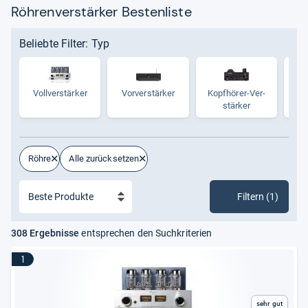
Röhrenverstärker Bestenliste
Beliebte Filter: Typ
Voll­ver­stär­ker
Vor­ver­stär­ker
Kopf­hö­rer-​Ver­
stär­ker
Röhre
Alle zurücksetzen
Filtern (1)
308 Ergebnisse
entsprechen den Suchkriterien
1
Sehr gut