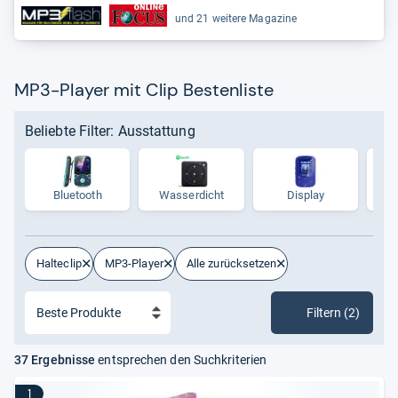
und 21 weitere Magazine
MP3-Player mit Clip Bestenliste
Beliebte Filter: Ausstattung
Bluetooth
Was­ser­dicht
Display
Halteclip
MP3-Player
Alle zurücksetzen
Filtern (2)
37 Ergebnisse
entsprechen den Suchkriterien
1