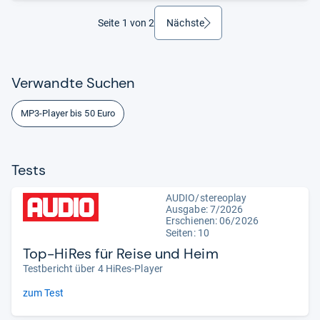
Seite 1 von 2
Nächste
weiter
Ver­wandte Suchen
MP3-Player bis 50 Euro
Tests
AUDIO/stereoplay
Ausgabe: 7/2026
Erschienen:
06/2026
Seiten: 10
Top-HiRes für Reise und Heim
Testbericht über 4 HiRes-Player
zum Test