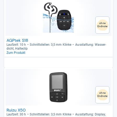
ohne
Endnote
AGPtek S18
Lauf­zeit: 10 h
Schnitt­stel­len: 3,5 mm Klinke
Aus­stat­tung: Was­ser­
dicht, Hal­te­clip
Zum Produkt
ohne
Endnote
Ruizu X50
Lauf­zeit: 30 h
Schnitt­stel­len: 3,5 mm Klinke
Aus­stat­tung: Dis­play,