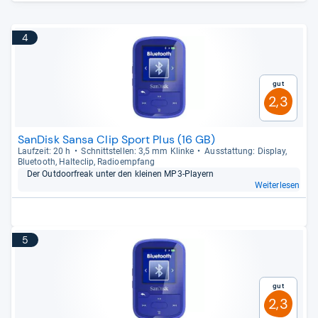
4
Gut
2,3
SanDisk Sansa Clip Sport Plus (16 GB)
Lauf­zeit: 20 h
Schnitt­stel­len: 3,5 mm Klinke
Aus­stat­tung: Dis­play,
Blue­tooth, Hal­te­clip, Radio­emp­fang
Der Out­door­freak unter den klei­nen MP3-​Play­ern
Weiterlesen
5
Gut
2,3