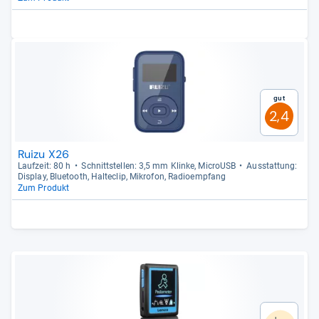
Gut
2,4
Ruizu X26
Lauf­zeit: 80 h
Schnitt­stel­len: 3,5 mm Klinke, MicroUSB
Aus­stat­tung:
Dis­play, Blue­tooth, Hal­te­clip, Mikro­fon, Radio­emp­fang
Zum Produkt