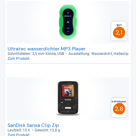
Gut
2,1
Ultratec wasserdichter MP3 Player
Schnitt­stel­len: 3,5 mm Klinke, USB
Aus­stat­tung: Was­ser­dicht, Hal­te­clip
Zum Produkt
Befriedigend
2,8
SanDisk Sansa Clip Zip
Lauf­zeit: 15 h
Gewicht: 15,8 g
Zum Produkt