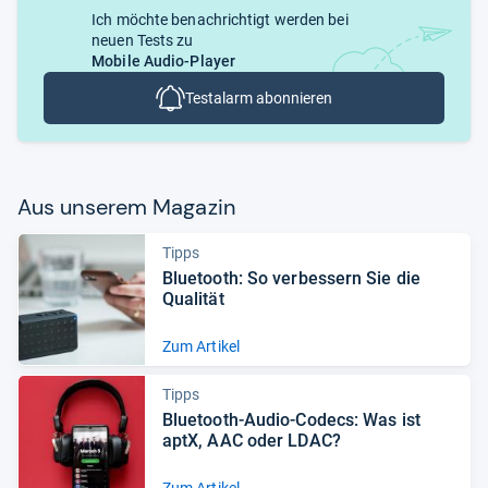
Ich möchte benachrichtigt werden bei
neuen Tests zu
Mobile Audio-Player
Testalarm abonnieren
Aus unse­rem Maga­zin
Tipps
Blue­tooth: So ver­bes­sern Sie die
Qua­li­tät
Zum Artikel
Tipps
Blue­tooth-​Audio-​Codecs: Was ist
aptX, AAC oder LDAC?