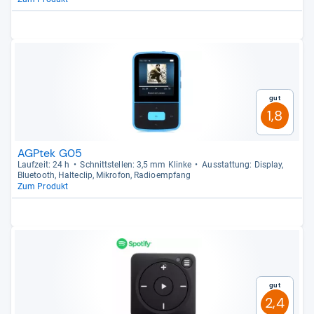
Gut
1,8
AGPtek G05
Lauf­zeit: 24 h
Schnitt­stel­len: 3,5 mm Klinke
Aus­stat­tung: Dis­play,
Blue­tooth, Hal­te­clip, Mikro­fon, Radio­emp­fang
Zum Produkt
Gut
2,4