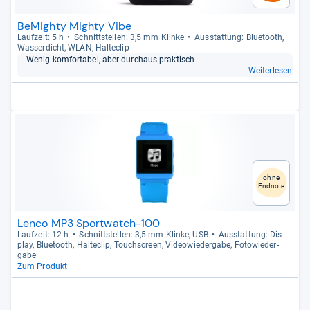
BeMighty Mighty Vibe
Lauf­zeit: 5 h
Schnitt­stel­len: 3,5 mm Klinke
Aus­stat­tung: Blue­tooth,
Was­ser­dicht, WLAN, Hal­te­clip
Wenig kom­for­ta­bel, aber durch­aus prak­tisch
Weiterlesen
ohne
Endnote
Lenco MP3 Sportwatch-100
Lauf­zeit: 12 h
Schnitt­stel­len: 3,5 mm Klinke, USB
Aus­stat­tung: Dis­
play, Blue­tooth, Hal­te­clip, Touch­s­creen, Video­wie­der­gabe, Foto­wie­der­
gabe
Zum Produkt