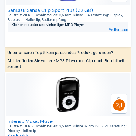
SanDisk Sansa Clip Sport Plus (32 GB)
Lauf­zeit: 20 h
Schnitt­stel­len: 3,5 mm Klinke
Aus­stat­tung: Dis­play,
Blue­tooth, Hal­te­clip, Radio­emp­fang
Klei­ner, robus­ter und viel­sei­ti­ger MP3-​Player
Weiterlesen
Unter unseren Top 5 kein passendes Produkt gefunden?
Ab hier finden Sie weitere MP3-Player mit Clip nach Beliebtheit
sortiert.
Gut
2,1
Intenso Music Mover
Lauf­zeit: 10 h
Schnitt­stel­len: 3,5 mm Klinke, MicroUSB
Aus­stat­tung:
Dis­play, Hal­te­clip
Zum Produkt