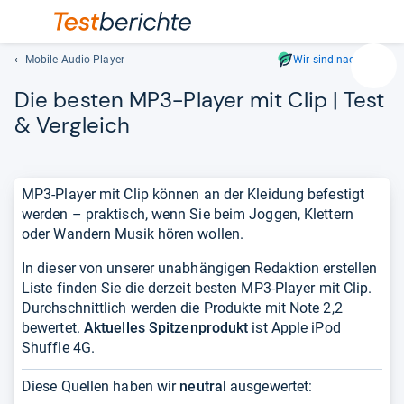
Mobile Audio-Player
Wir sind nachhaltig
Suc
Die bes­ten MP3-​Player mit Clip | Test
Geben
Sie
& Ver­gleich
mindest
drei
Zeichen
MP3-Player mit Clip können an der Kleidung befestigt
ein.
werden – praktisch, wenn Sie beim Joggen, Klettern
Vorschl
oder Wandern Musik hören wollen.
erschei
automat
In dieser von unserer unabhängigen Redaktion erstellen
und
Liste finden Sie die derzeit besten MP3-Player mit Clip.
lassen
Durchschnittlich werden die Produkte mit Note 2,2
sich
bewertet.
Aktuelles Spitzenprodukt
ist Apple iPod
mit
Shuffle 4G.
den
Pfeiltas
Diese Quellen haben wir
neutral
ausgewertet:
auswähl