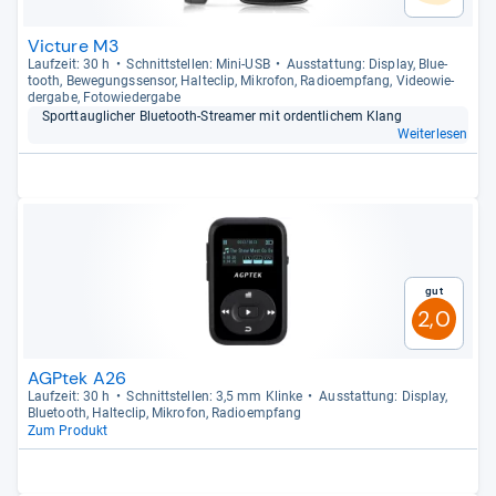
Victure M3
Lauf­zeit: 30 h
Schnitt­stel­len: Mini-​USB
Aus­stat­tung: Dis­play, Blue­
tooth, Bewe­gungs­sen­sor, Hal­te­clip, Mikro­fon, Radio­emp­fang, Video­wie­
der­gabe, Foto­wie­der­gabe
Sport­taug­li­cher Blue­tooth-​Stre­a­mer mit ordent­li­chem Klang
Weiterlesen
Gut
2,0
AGPtek A26
Lauf­zeit: 30 h
Schnitt­stel­len: 3,5 mm Klinke
Aus­stat­tung: Dis­play,
Blue­tooth, Hal­te­clip, Mikro­fon, Radio­emp­fang
Zum Produkt