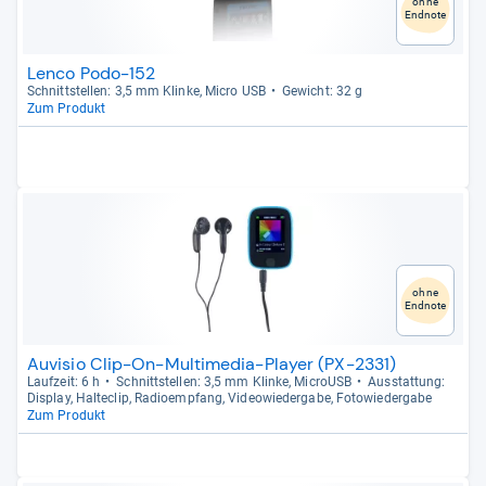
ohne
Endnote
Lenco Podo-152
Schnitt­stel­len: 3,5 mm Klinke, Micro USB
Gewicht: 32 g
Zum Produkt
ohne
Endnote
Auvisio Clip-On-Multimedia-Player (PX-2331)
Lauf­zeit: 6 h
Schnitt­stel­len: 3,5 mm Klinke, MicroUSB
Aus­stat­tung:
Dis­play, Hal­te­clip, Radio­emp­fang, Video­wie­der­gabe, Foto­wie­der­gabe
Zum Produkt