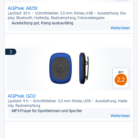
AGPtek A65X
Lauf­zeit: 30 h
Schnitt­stel­len: 3,5 mm Klinke, USB
Aus­stat­tung: Dis­
play, Blue­tooth, Hal­te­clip, Radio­emp­fang, Foto­wie­der­gabe
Aus­stat­tung gut, Klang aus­bau­fä­hig
Weiterlesen
3
Gut
2,2
AGPtek G02
Lauf­zeit: 9 h
Schnitt­stel­len: 3,5 mm Klinke, USB
Aus­stat­tung: Hal­te­
clip, Radio­emp­fang
MP3-​Player für Sport­le­rin­nen und Sport­ler
Weiterlesen