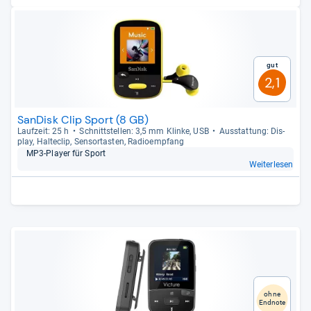
Gut
2,1
SanDisk Clip Sport (8 GB)
Lauf­zeit: 25 h
Schnitt­stel­len: 3,5 mm Klinke, USB
Aus­stat­tung: Dis­
play, Hal­te­clip, Sen­sor­tas­ten, Radio­emp­fang
MP3-​Player für Sport
Weiterlesen
ohne
Endnote