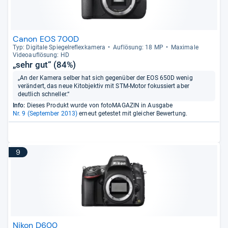
Canon EOS 700D
Typ: Digi­tale Spie­gel­re­flex­ka­mera
Auf­lö­sung: 18 MP
Maxi­male
Videoauf­lö­sung: HD
„sehr gut“ (84%)
„An der Kamera selber hat sich gegenüber der EOS 650D wenig
verändert, das neue Kitobjektiv mit STM-Motor fokussiert aber
deutlich schneller.“
Info:
Dieses Produkt wurde von fotoMAGAZIN in Ausgabe
Nr. 9 (September 2013)
erneut getestet mit gleicher Bewertung.
9
Nikon D600