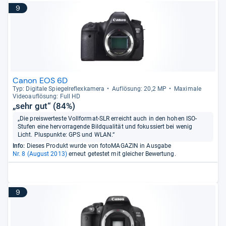
9
Canon EOS 6D
Typ: Digi­tale Spie­gel­re­flex­ka­mera
Auf­lö­sung: 20,2 MP
Maxi­male
Videoauf­lö­sung: Full HD
„sehr gut“ (84%)
„Die preiswerteste Vollformat-SLR erreicht auch in den hohen ISO-
Stufen eine hervorragende Bildqualität und fokussiert bei wenig
Licht. Pluspunkte: GPS und WLAN.“
Info:
Dieses Produkt wurde von fotoMAGAZIN in Ausgabe
Nr. 8 (August 2013)
erneut getestet mit gleicher Bewertung.
9