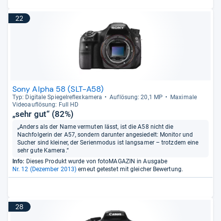
22
Sony Alpha 58 (SLT-A58)
Typ: Digi­tale Spie­gel­re­flex­ka­mera
Auf­lö­sung: 20,1 MP
Maxi­male
Videoauf­lö­sung: Full HD
„sehr gut“ (82%)
„Anders als der Name vermuten lässt, ist die A58 nicht die
Nachfolgerin der A57, sondern darunter angesiedelt: Monitor und
Sucher sind kleiner, der Serienmodus ist langsamer – trotzdem eine
sehr gute Kamera.“
Info:
Dieses Produkt wurde von fotoMAGAZIN in Ausgabe
Nr. 12 (Dezember 2013)
erneut getestet mit gleicher Bewertung.
28