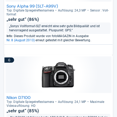
Sony Alpha 99 (SLT-A99V)
Typ: Digi­tale Spie­gel­re­flex­ka­mera
Auf­lö­sung: 24,3 MP
Sen­sor : Voll­
for­mat
„sehr gut“ (86%)
„Sonys Vollformat-SLT erreicht eine sehr gute Bildqualiät und ist
hervorragend ausgestattet. Pluspunkt: GPS.“
Info:
Dieses Produkt wurde von fotoMAGAZIN in Ausgabe
Nr. 8 (August 2013)
erneut getestet mit gleicher Bewertung.
6
Nikon D7100
Typ: Digi­tale Spie­gel­re­flex­ka­mera
Auf­lö­sung: 24,1 MP
Maxi­male
Videoauf­lö­sung: HD
„sehr gut“ (85%)