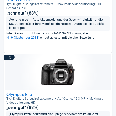
Typ: Digi­tale Spie­gel­re­flex­ka­mera
Maxi­male Videoauf­lö­sung: HD
Sen­sor : APS-​C
„sehr gut“ (83%)
„Vor allem beim Autofokusmodul und der Geschwindigkeit hat die
D5200 gegenüber ihrer Vorgängerin zugelegt. Auch die Bildqualität
ist sehr gut.“
Info:
Dieses Produkt wurde von fotoMAGAZIN in Ausgabe
Nr. 9 (September 2013)
erneut getestet mit gleicher Bewertung.
13
Olympus E-5
Typ: Digi­tale Spie­gel­re­flex­ka­mera
Auf­lö­sung: 12,3 MP
Maxi­male
Videoauf­lö­sung: HD
„sehr gut“ (83%)
„Olympus' letzte herkömmliche Spiegelreflexkamera ist äußerst