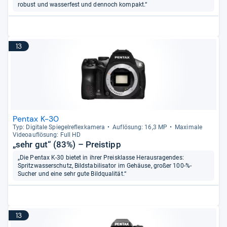
robust und wasserfest und dennoch kompakt.“
13
Pentax K-30
Typ: Digi­tale Spie­gel­re­flex­ka­mera
Auf­lö­sung: 16,3 MP
Maxi­male
Videoauf­lö­sung: Full HD
„sehr gut“ (83%) – Preistipp
„Die Pentax K-30 bietet in ihrer Preisklasse Herausragendes:
Spritzwasserschutz, Bildstabilisator im Gehäuse, großer 100-%-
Sucher und eine sehr gute Bildqualität.“
13