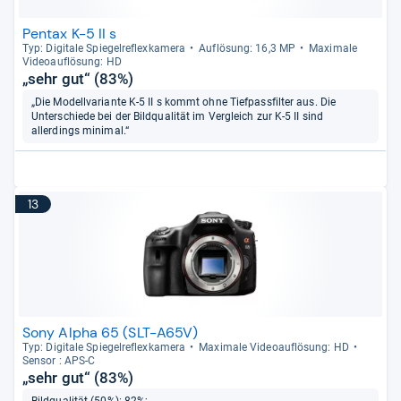
Pentax K-5 II s
Typ: Digi­tale Spie­gel­re­flex­ka­mera
Auf­lö­sung: 16,3 MP
Maxi­male
Videoauf­lö­sung: HD
„sehr gut“ (83%)
„Die Modellvariante K-5 II s kommt ohne Tiefpassfilter aus. Die
Unterschiede bei der Bildqualität im Vergleich zur K-5 II sind
allerdings minimal.“
13
Sony Alpha 65 (SLT-A65V)
Typ: Digi­tale Spie­gel­re­flex­ka­mera
Maxi­male Videoauf­lö­sung: HD
Sen­sor : APS-​C
„sehr gut“ (83%)
Bildqualität (50%): 82%;