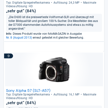
Typ: Digi­tale Spie­gel­re­flex­ka­mera
Auf­lö­sung: 24,3 MP
Maxi­male
Videoauf­lö­sung: HD
„sehr gut“ (84%)
„Die D600 ist die preiswerteste Vollformat-SLR und überzeugt mit
toller Bildqualität und großem 100-%-Sucher. Die Messfelder des aus
der D7000 stammenden Autofokussystems sind etwas zu mittig
angeordnet.“
Info:
Dieses Produkt wurde von fotoMAGAZIN in Ausgabe
Nr. 8 (August 2013)
erneut getestet mit gleicher Bewertung.
9
Sony Alpha 57 (SLT-A57)
Typ: Digi­tale Spie­gel­re­flex­ka­mera
Auf­lö­sung: 16,1 MP
Maxi­male
Videoauf­lö­sung: HD
„sehr gut“ (84%)