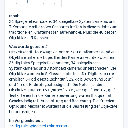
Inhalt
36 Spiegelreflexmodelle, 34 spiegellose Systemkameras und
7 Kompakte mit großen Sensoren treffen in diesem Jahr zum
traditionellen Kräftemessen aufeinander. Plus: die 40 besten
Objektive in 5 Klassen.
Was wurde getestet?
Die Zeitschrift fotoMagazin nahm 77 Digitalkameras und 40
Objektive unter die Lupe. Bei den Kameras wurde zwischen
36 digitalen Spiegelreflexkameras, 34 spiegellosen
Systemkameras und 7 Kompaktkameras unterschieden. Die
Objektive wurden in 5 Klassen unterteilt. Die Digitalkameras
erhielten 54 x die Note „sehr gut“, 22 x die Bewertung „gut“
und 1 x die Endnote „befriedigend“. Die Noten für die
Objektive lauteten 16 x „super“, 23 x „sehr gut“ und 1 x „gut“.
Testkriterien für die Kamerabewertung waren Bildqualität,
Geschwindigkeit, Ausstattung und Bedienung. Die Kriterien
Optik und Mechanik wurden für die Beurteilung der Objektive
herangezogen.
Im Vergleichstest:
36 digitale Spiegelreflexkameras