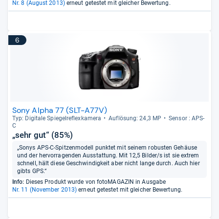
Nr. 8 (August 2013)
erneut getestet mit gleicher Bewertung.
6
Sony Alpha 77 (SLT-A77V)
Typ: Digi­tale Spie­gel­re­flex­ka­mera
Auf­lö­sung: 24,3 MP
Sen­sor : APS-​
C
„sehr gut“ (85%)
„Sonys APS-C-Spitzenmodell punktet mit seinem robusten Gehäuse
und der hervorragenden Ausstattung. Mit 12,5 Bilder/s ist sie extrem
schnell, hält diese Geschwindigkeit aber nicht lange durch. Auch hier
gibts GPS.“
Info:
Dieses Produkt wurde von fotoMAGAZIN in Ausgabe
Nr. 11 (November 2013)
erneut getestet mit gleicher Bewertung.