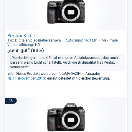
Pentax K-5 II
Typ: Digi­tale Spie­gel­re­flex­ka­mera
Auf­lö­sung: 16,3 MP
Maxi­male
Videoauf­lö­sung: HD
„sehr gut“ (83%)
„Die Nachfolgerin der K-5 hat ein neues Autofokusmodul, das auch
bei sehr wenig Licht scharfstellt. Auch die Bildqualität hat Pentax
verbessert.“
Info:
Dieses Produkt wurde von fotoMAGAZIN in Ausgabe
Nr. 11 (November 2013)
erneut getestet mit gleicher Bewertung.
13