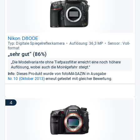
Nikon D800E
Typ: Digi­tale Spie­gel­re­flex­ka­mera
Auf­lö­sung: 36,3 MP
Sen­sor : Voll­
for­mat
„sehr gut“ (86%)
„Die Modellvariante ohne Tiefpassfilter erreicht eine noch höhere
Auflösung, wobei auch die Moirégefahr steigt.“
Info:
Dieses Produkt wurde von fotoMAGAZIN in Ausgabe
Nr. 10 (Oktober 2013)
erneut getestet mit gleicher Bewertung.
4