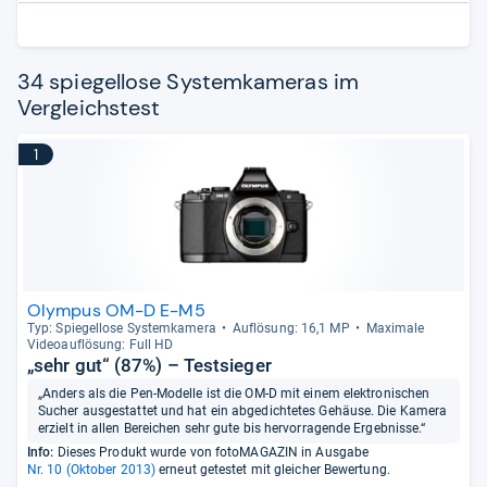
34 spiegellose Systemkameras im
Vergleichstest
1
Olympus OM-D E-M5
Typ: Spie­gel­lose Sys­tem­ka­mera
Auf­lö­sung: 16,1 MP
Maxi­male
Videoauf­lö­sung: Full HD
„sehr gut“ (87%) – Testsieger
„Anders als die Pen-Modelle ist die OM-D mit einem elektronischen
Sucher ausgestattet und hat ein abgedichtetes Gehäuse. Die Kamera
erzielt in allen Bereichen sehr gute bis hervorragende Ergebnisse.“
Info:
Dieses Produkt wurde von fotoMAGAZIN in Ausgabe
Nr. 10 (Oktober 2013)
erneut getestet mit gleicher Bewertung.