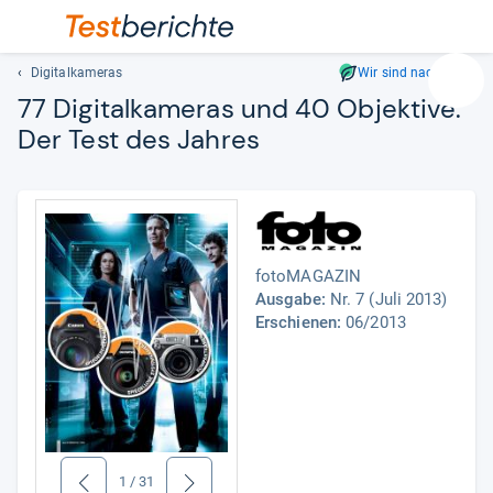
Digitalkameras
Wir sind nachhaltig
Suc
77 Digi­tal­ka­me­ras und 40 Objek­tive:
Geben
Der Test des Jah­res
Sie
mindest
drei
Zeichen
ein.
Vorschl
fotoMAGAZIN
erschei
Ausgabe:
Nr. 7 (Juli 2013)
automat
Erschienen:
06/2013
und
lassen
sich
mit
den
Pfeiltas
auswähl
1
/
31
zurück
weiter