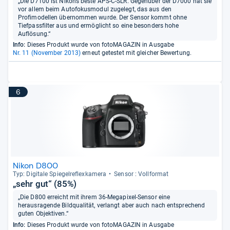
„Die D7100 ist Nikons beste APS-C-SLR. Gegenüber der D7000 hat sie
vor allem beim Autofokusmodul zugelegt, das aus den
Profimodellen übernommen wurde. Der Sensor kommt ohne
Tiefpassfilter aus und ermöglicht so eine besonders hohe
Auflösung.“
Info:
Dieses Produkt wurde von fotoMAGAZIN in Ausgabe
Nr. 11 (November 2013)
erneut getestet mit gleicher Bewertung.
6
Nikon D800
Typ: Digi­tale Spie­gel­re­flex­ka­mera
Sen­sor : Voll­for­mat
„sehr gut“ (85%)
„Die D800 erreicht mit ihrem 36-Megapixel-Sensor eine
herausragende Bildqualität, verlangt aber auch nach entsprechend
guten Objektiven.“
Info:
Dieses Produkt wurde von fotoMAGAZIN in Ausgabe