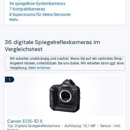
34 spiegellose Systemkameras
7 Kompaktkameras
8 Superzooms für kleine Sensoren
Mehr...
8 Super-Weitwinkelzooms für kleine Sensoren
8 Super-Weitwinkelzooms für Vollformat
8 Telezooms für Vollformat
8 Makroobjektive für Vollformat
36 digitale Spiegelreflexkameras im
Vergleichstest
Wir arbeiten unabhängig und neutral. Wenn Sie auf ein verlinktes Shop-
Angebot klicken, unterstützen Sie uns dabei. Wir erhalten dann ggf. eine
Vergütung.
Mehr erfahren
1
Canon EOS-1D X
Typ: Digi­tale Spie­gel­re­flex­ka­mera
Auf­lö­sung: 18,1 MP
Sen­sor : Voll­