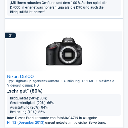
„Mit ihrem robusten Gehäuse und dem 100-%-Sucher spielt die
D7000 in einer etwas höheren Liga als die D90 und auch die
Bildqualität ist besser.“
31
Nikon D5100
Typ: Digi­tale Spie­gel­re­flex­ka­mera
Auf­lö­sung: 16,2 MP
Maxi­male
Videoauf­lö­sung: HD
„sehr gut“ (80%)
Bildqualität (50%): 83%;
Geschwindigkeit (20%): 66%;
Ausstattung (20%): 84%;
Bedienung (10%): 85%.
Info:
Dieses Produkt wurde von fotoMAGAZIN in Ausgabe
Nr. 12 (Dezember 2013)
erneut getestet mit gleicher Bewertung.