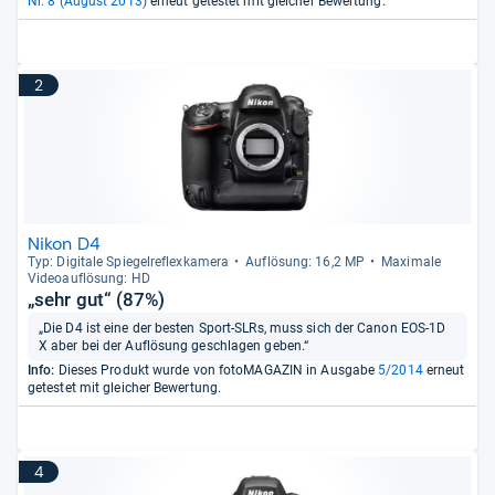
Nr. 8 (August 2013)
erneut getestet mit gleicher Bewertung.
2
Nikon D4
Typ: Digi­tale Spie­gel­re­flex­ka­mera
Auf­lö­sung: 16,2 MP
Maxi­male
Videoauf­lö­sung: HD
„sehr gut“ (87%)
„Die D4 ist eine der besten Sport-SLRs, muss sich der Canon EOS-1D
X aber bei der Auflösung geschlagen geben.“
Info:
Dieses Produkt wurde von fotoMAGAZIN in Ausgabe
5/2014
erneut
getestet mit gleicher Bewertung.
4