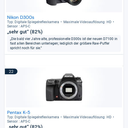
Nikon D300s
Typ: Digi­tale Spie­gel­re­flex­ka­mera
Maxi­male Videoauf­lö­sung: HD
Sen­sor : APS-​C
„sehr gut“ (82%)
„Die bald vier Jahre alte, professionelle D300s ist der neuen D7100 in
fast allen Bereichen unterlegen; lediglich der größere Raw-Puffer
spricht noch für sie.“
22
Pentax K-5
Typ: Digi­tale Spie­gel­re­flex­ka­mera
Maxi­male Videoauf­lö­sung: HD
Sen­sor : APS-​C
„sehr gut“ (82%)