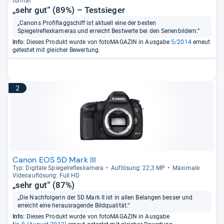
for­mat
„sehr gut“ (89%) – Testsieger
„Canons Profiflaggschiff ist aktuell eine der besten
Spiegelreflexkameras und erreicht Bestwerte bei den Serienbildern.“
Info:
Dieses Produkt wurde von fotoMAGAZIN in Ausgabe
5/2014
erneut
getestet mit gleicher Bewertung.
2
Canon EOS 5D Mark III
Typ: Digi­tale Spie­gel­re­flex­ka­mera
Auf­lö­sung: 22,3 MP
Maxi­male
Videoauf­lö­sung: Full HD
„sehr gut“ (87%)
„Die Nachfolgerin der 5D Mark II ist in allen Belangen besser und
erreicht eine herausragende Bildqualität.“
Info:
Dieses Produkt wurde von fotoMAGAZIN in Ausgabe