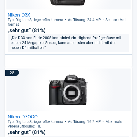
Nikon D3X
Typ: Digi­tale Spie­gel­re­flex­ka­mera
Auf­lö­sung: 24,4 MP
Sen­sor : Voll­
for­mat
„sehr gut“ (81%)
„Die D3X von Ende 2008 kombiniert ein Highend-Profigehäuse mit
einem 24-Megapixel-Sensor, kann ansonsten aber nicht mit der
neuen D4 mithalten.“
28
Nikon D7000
Typ: Digi­tale Spie­gel­re­flex­ka­mera
Auf­lö­sung: 16,2 MP
Maxi­male
Videoauf­lö­sung: HD
„sehr gut“ (81%)