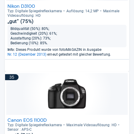
Nikon D3100
Typ: Digi­tale Spie­gel­re­flex­ka­mera
Auf­lö­sung: 14,2 MP
Maxi­male
Videoauf­lö­sung: HD
„gut“ (75%)
Bildqualität (50%): 80%;
Geschwindigkeit (20%): 61%;
Ausstattung (20%): 73%;
Bedienung (10%): 85%.
Info:
Dieses Produkt wurde von fotoMAGAZIN in Ausgabe
Nr. 12 (Dezember 2013)
erneut getestet mit gleicher Bewertung.
35
Canon EOS 1100D
Typ: Digi­tale Spie­gel­re­flex­ka­mera
Maxi­male Videoauf­lö­sung: HD
Sen­sor : APS-​C