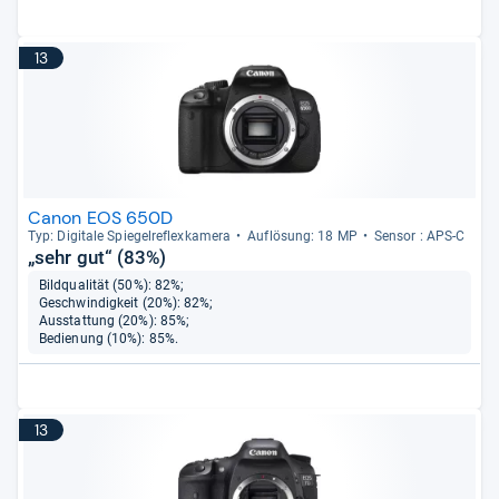
13
Canon EOS 650D
Typ: Digi­tale Spie­gel­re­flex­ka­mera
Auf­lö­sung: 18 MP
Sen­sor : APS-​C
„sehr gut“ (83%)
Bildqualität (50%): 82%;
Geschwindigkeit (20%): 82%;
Ausstattung (20%): 85%;
Bedienung (10%): 85%.
13