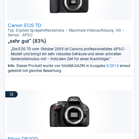
Canon EOS 7D
Typ: Digi­tale Spie­gel­re­flex­ka­mera
Maxi­male Videoauf­lö­sung: HD
Sen­sor : APS-​C
„sehr gut“ (83%)
„Die EOS 7D vom Oktober 2009 ist Canons professionellstes APS-C-
Modell und bringt ein sehr robustes Gehäuse und einen schnellen
Serienbildmodus mit – trotzdem Zeit für einen Nachfolger.“
Info:
Dieses Produkt wurde von fotoMAGAZIN in Ausgabe
3/2014
erneut
getestet mit gleicher Bewertung.
13
Nikon D5200