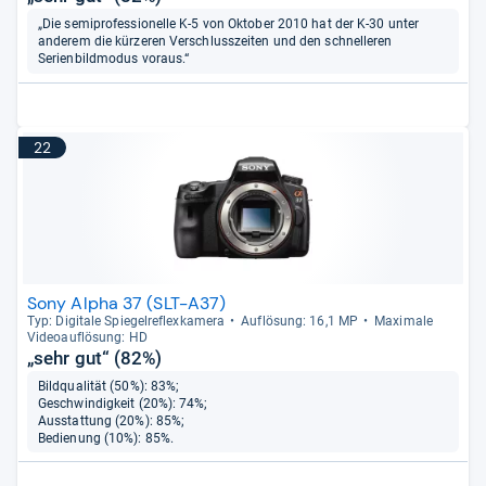
„Die semiprofessionelle K-5 von Oktober 2010 hat der K-30 unter
anderem die kürzeren Verschlusszeiten und den schnelleren
Serienbildmodus voraus.“
22
Sony Alpha 37 (SLT-A37)
Typ: Digi­tale Spie­gel­re­flex­ka­mera
Auf­lö­sung: 16,1 MP
Maxi­male
Videoauf­lö­sung: HD
„sehr gut“ (82%)
Bildqualität (50%): 83%;
Geschwindigkeit (20%): 74%;
Ausstattung (20%): 85%;
Bedienung (10%): 85%.