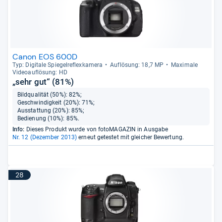
Canon EOS 600D
Typ: Digi­tale Spie­gel­re­flex­ka­mera
Auf­lö­sung: 18,7 MP
Maxi­male
Videoauf­lö­sung: HD
„sehr gut“ (81%)
Bildqualität (50%): 82%;
Geschwindigkeit (20%): 71%;
Ausstattung (20%): 85%;
Bedienung (10%): 85%.
Info:
Dieses Produkt wurde von fotoMAGAZIN in Ausgabe
Nr. 12 (Dezember 2013)
erneut getestet mit gleicher Bewertung.
28