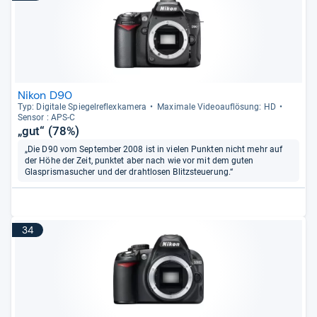
Nikon D90
Typ: Digi­tale Spie­gel­re­flex­ka­mera
Maxi­male Videoauf­lö­sung: HD
Sen­sor : APS-​C
„gut“ (78%)
„Die D90 vom September 2008 ist in vielen Punkten nicht mehr auf
der Höhe der Zeit, punktet aber nach wie vor mit dem guten
Glasprismasucher und der drahtlosen Blitzsteuerung.“
34