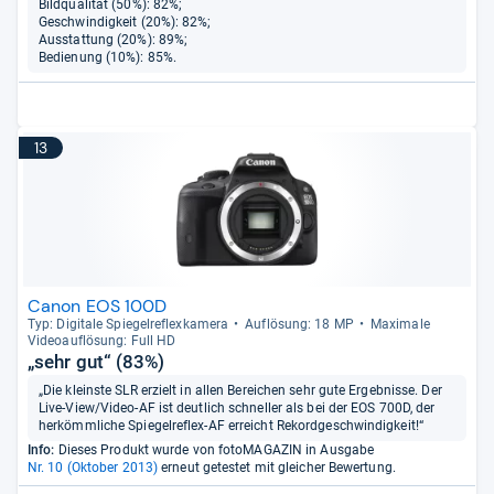
Bildqualität (50%): 82%;
Geschwindigkeit (20%): 82%;
Ausstattung (20%): 89%;
Bedienung (10%): 85%.
13
Canon EOS 100D
Typ: Digi­tale Spie­gel­re­flex­ka­mera
Auf­lö­sung: 18 MP
Maxi­male
Videoauf­lö­sung: Full HD
„sehr gut“ (83%)
„Die kleinste SLR erzielt in allen Bereichen sehr gute Ergebnisse. Der
Live-View/Video-AF ist deutlich schneller als bei der EOS 700D, der
herkömmliche Spiegelreflex-AF erreicht Rekordgeschwindigkeit!“
Info:
Dieses Produkt wurde von fotoMAGAZIN in Ausgabe
Nr. 10 (Oktober 2013)
erneut getestet mit gleicher Bewertung.