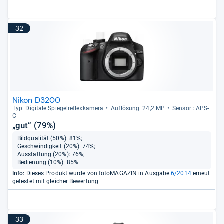
32
Nikon D3200
Typ: Digi­tale Spie­gel­re­flex­ka­mera
Auf­lö­sung: 24,2 MP
Sen­sor : APS-​
C
„gut“ (79%)
Bildqualität (50%): 81%;
Geschwindigkeit (20%): 74%;
Ausstattung (20%): 76%;
Bedienung (10%): 85%.
Info:
Dieses Produkt wurde von fotoMAGAZIN in Ausgabe
6/2014
erneut
getestet mit gleicher Bewertung.
33