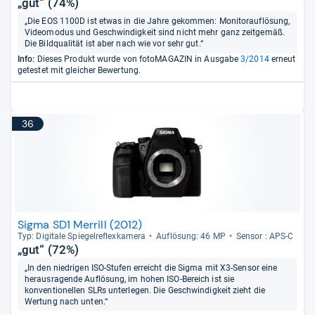
„gut“ (74%)
„Die EOS 1100D ist etwas in die Jahre gekommen: Monitorauflösung,
Videomodus und Geschwindigkeit sind nicht mehr ganz zeitgemäß.
Die Bildqualität ist aber nach wie vor sehr gut.“
Info:
Dieses Produkt wurde von fotoMAGAZIN in Ausgabe
3/2014
erneut
getestet mit gleicher Bewertung.
36
Sigma SD1 Merrill (2012)
Typ: Digi­tale Spie­gel­re­flex­ka­mera
Auf­lö­sung: 46 MP
Sen­sor : APS-​C
„gut“ (72%)
„In den niedrigen ISO-Stufen erreicht die Sigma mit X3-Sensor eine
herausragende Auflösung, im hohen ISO-Bereich ist sie
konventionellen SLRs unterlegen. Die Geschwindigkeit zieht die
Wertung nach unten.“