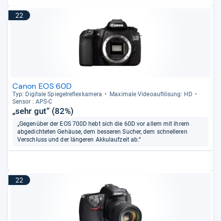
22
Canon EOS 60D
Typ: Digi­tale Spie­gel­re­flex­ka­mera
Maxi­male Videoauf­lö­sung: HD
Sen­sor : APS-​C
„sehr gut“ (82%)
„Gegenüber der EOS 700D hebt sich die 60D vor allem mit ihrem
abgedichteten Gehäuse, dem besseren Sucher, dem schnelleren
Verschluss und der längeren Akkulaufzeit ab.“
22