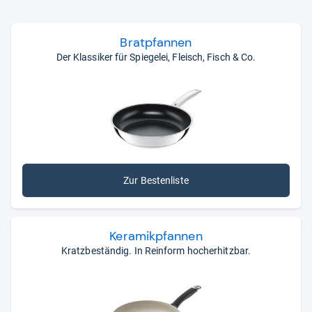
verleihen jedem Steak eine knusprige Kruste. Allerdings
ist der Pflegeaufwand wesentlich höher.
Brat­pfan­nen
Der Satz „Wer billig kauft, kauft zwei Mal“ trifft leider
auch bei Pfannen zu. Günstige Aktionsangebote bei
Der Klassiker für Spiegelei, Fleisch, Fisch & Co.
Discountern oder Schnäppchen im Internet scheinen
auf den ersten Blick zwar attraktiv, die Erfahrung von
Kund:innen und Testmagazinen zeigen jedoch, dass die
Freude nicht lange anhält. Die Beschichtung löst sich
bei allzu günstigen Modellen oft bereits nach wenigen
Wochen oder Monaten, der Boden liegt nicht mehr plan
auf dem Kochfeld auf oder die Pfanne wird nur in der
Mitte wirklich heiß. Für eine haltbare, wirklich gute
Zur Bestenliste
Pfanne sollten Sie
mindestens
40 bis 50 Euro
einplanen. Unser Tipp: Einige Hersteller bieten eine
Neubeschichtung
ihrer Produkte an. Das ist nicht nur
Kera­mik­pfan­nen
nachhaltig, sondern in der Regel auch günstiger als der
Kratzbeständig. In Reinform hocherhitzbar.
Kauf einer neuen Pfanne.
Hinter den Kacheln stehen Bestenlisten. Hier finden Sie
die besten Produkte
– aus Tests und Meinungen,