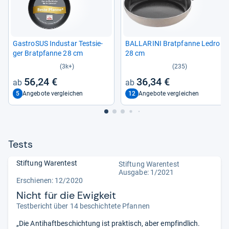
Gastro­SUS Indu­s­tar Test­sie­
BALL­A­RINI Brat­pfanne Ledro
ger Brat­pfanne 28 cm
28 cm
(3k+)
(235)
56,24 €
36,34 €
5
12
Angebote vergleichen
Angebote vergleichen
Tests
Stiftung Warentest
Stiftung Warentest
Ausgabe: 1/2021
Erschienen: 12/2020
Nicht für die Ewigkeit
Testbericht über 14 beschichtete Pfannen
„Die Antihaftbeschichtung ist praktisch, aber empfindlich.