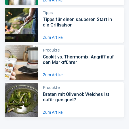
Tipps
Tipps für einen sau­be­ren Start in
die Grill­sai­son
Zum Artikel
Produkte
Coo­kit vs. Ther­mo­mix: Angriff auf
den Markt­füh­rer
Zum Artikel
Produkte
Bra­ten mit Oli­venöl: Wel­ches ist
dafür geeig­net?
Zum Artikel