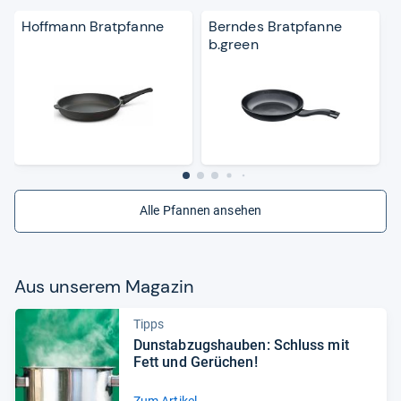
Hoffmann Bratpfanne
Berndes Bratpfanne
b.green
Alle Pfannen ansehen
Aus unse­rem Maga­zin
Tipps
Dun­st­ab­zugs­hau­ben: Schluss mit
Fett und Gerü­chen!
Zum Artikel