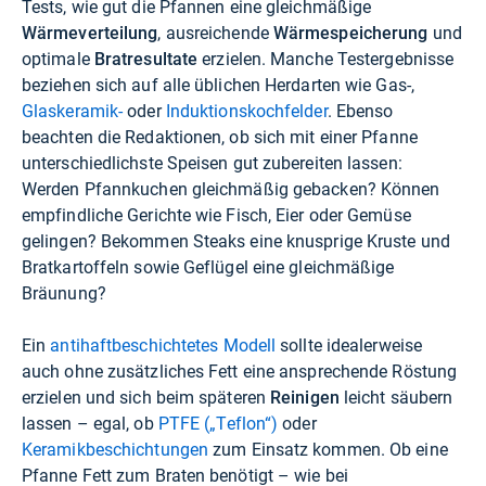
Tests, wie gut die Pfannen eine gleichmäßige
Wärmeverteilung
, ausreichende
Wärmespeicherung
und
optimale
Bratresultate
erzielen. Manche Testergebnisse
beziehen sich auf alle üblichen Herdarten wie Gas-,
Glaskeramik-
oder
Induktionskochfelder
. Ebenso
beachten die Redaktionen, ob sich mit einer Pfanne
unterschiedlichste Speisen gut zubereiten lassen:
Werden Pfannkuchen gleichmäßig gebacken? Können
empfindliche Gerichte wie Fisch, Eier oder Gemüse
gelingen? Bekommen Steaks eine knusprige Kruste und
Bratkartoffeln sowie Geflügel eine gleichmäßige
Bräunung?
Ein
antihaftbeschichtetes Modell
sollte idealerweise
auch ohne zusätzliches Fett eine ansprechende Röstung
erzielen und sich beim späteren
Reinigen
leicht säubern
lassen – egal, ob
PTFE („Teflon“)
oder
Keramikbeschichtungen
zum Einsatz kommen. Ob eine
Pfanne Fett zum Braten benötigt – wie bei