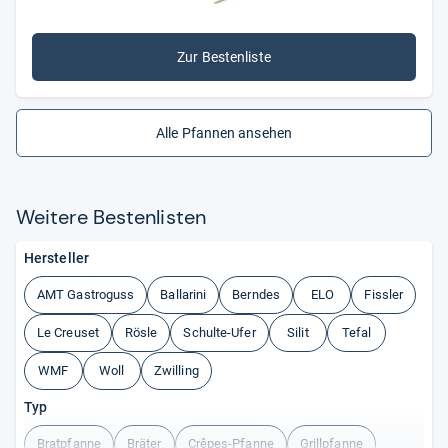
Zur Bestenliste
Alle Pfannen ansehen
Wei­tere Bes­ten­lis­ten
Hersteller
AMT Gastroguss
Ballarini
Berndes
ELO
Fissler
Le Creuset
Rösle
Schulte-Ufer
Silit
Tefal
WMF
Woll
Zwilling
Typ
Bratpfanne
Bräter
Crêpes-Pfanne
Grillpfanne