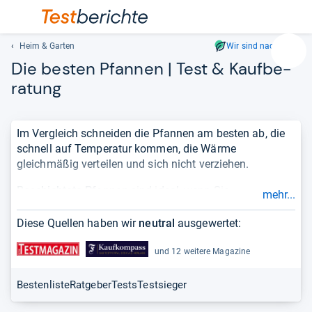
Heim & Garten
Wir sind nachhaltig
Suc
Die bes­ten Pfan­nen | Test & Kauf­be­
Geben
ra­tung
Sie
mindest
drei
Im Vergleich schneiden die Pfannen am besten ab, die
Zeichen
schnell auf Temperatur kommen, die Wärme
ein.
gleichmäßig verteilen und sich nicht verziehen.
Vorschl
erschei
Beschichtete Pfannen
sind ideal, wenn Sie
mehr...
automat
empfindliche Speisen wie Fisch, Gemüse oder
und
Spiegeleier zubereiten möchten, denn durch den
Diese Quellen haben wir
neutral
ausgewertet:
lassen
Antihafteffekt backt nichts an. Zudem lassen sie sich
sich
ganz einfach mit einem feuchten Tuch reinigen.
und 12 weitere Magazine
mit
Pfannen ohne Beschichtung
wiederum kommen immer
den
dann zum Einsatz, wenn es um scharfes Anbraten geht.
Bestenliste
Ratgeber
Tests
Testsieger
Pfeiltas
Sie halten problemlos hohe Temperaturen aus und
auswähl