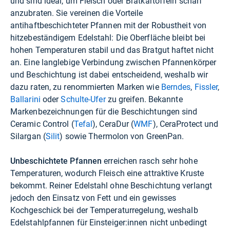
und sind ideal, um Fleisch oder Bratkartoffeln scharf
anzubraten. Sie vereinen die Vorteile
antihaftbeschichteter Pfannen mit der Robustheit von
hitzebeständigem Edelstahl: Die Oberfläche bleibt bei
hohen Temperaturen stabil und das Bratgut haftet nicht
an. Eine langlebige Verbindung zwischen Pfannenkörper
und Beschichtung ist dabei entscheidend, weshalb wir
dazu raten, zu renommierten Marken wie
Berndes
,
Fissler
,
Ballarini
oder
Schulte-Ufer
zu greifen. Bekannte
Markenbezeichnungen für die Beschichtungen sind
Ceramic Control (
Tefal
), CeraDur (
WMF
), CeraProtect und
Silargan (
Silit
) sowie Thermolon von GreenPan.
Unbeschichtete Pfannen
erreichen rasch sehr hohe
Temperaturen, wodurch Fleisch eine attraktive Kruste
bekommt. Reiner Edelstahl ohne Beschichtung verlangt
jedoch den Einsatz von Fett und ein gewisses
Kochgeschick bei der Temperaturregelung, weshalb
Edelstahlpfannen für Einsteiger:innen nicht unbedingt