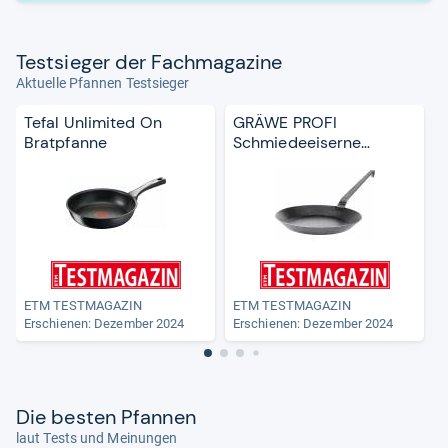
Test­sie­ger der Fach­ma­ga­zine
Aktuelle Pfannen Testsieger
Tefal Unlimited On
GRÄWE PROFI
Bratpfanne
Schmiedeeiserne
Bratpfanne, schwer,
28cm
ETM TESTMAGAZIN
ETM TESTMAGAZIN
Erschienen: Dezember 2024
Erschienen: Dezember 2024
Die bes­ten Pfan­nen
laut Tests und Meinungen