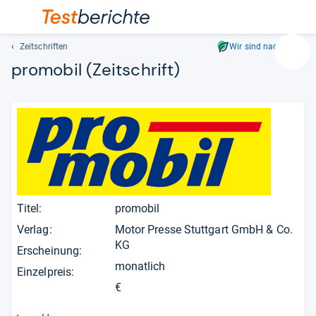
Zeitschriften
Wir sind nachhaltig
Suc
promobil
(Zeitschrift)
Geben
Sie
mindest
drei
Zeichen
ein.
Vorschl
erschei
automat
Titel:
promobil
und
Verlag:
Motor Presse Stuttgart GmbH & Co.
lassen
KG
sich
Erscheinung:
mit
monatlich
Einzelpreis:
den
€
Pfeiltas
auswähl