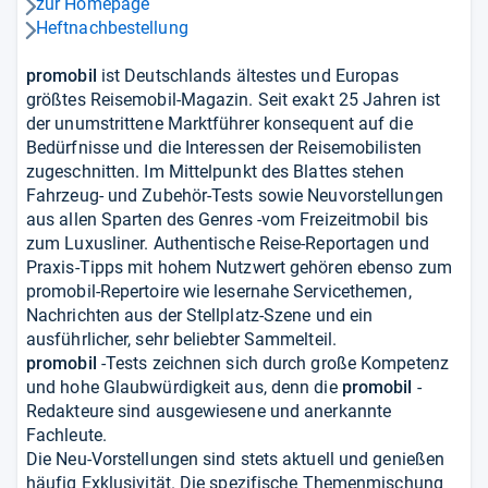
zur Homepage
pfeil_navi_rechts
Heftnachbestellung
pfeil_navi_rechts
promobil
ist Deutschlands ältestes und Europas
größtes Reisemobil-Magazin. Seit exakt 25 Jahren ist
der unumstrittene Marktführer konsequent auf die
Bedürfnisse und die Interessen der Reisemobilisten
zugeschnitten. Im Mittelpunkt des Blattes stehen
Fahrzeug- und Zubehör-Tests sowie Neuvorstellungen
aus allen Sparten des Genres -vom Freizeitmobil bis
zum Luxusliner. Authentische Reise-Reportagen und
Praxis-Tipps mit hohem Nutzwert gehören ebenso zum
promobil-Repertoire wie lesernahe Servicethemen,
Nachrichten aus der Stellplatz-Szene und ein
ausführlicher, sehr beliebter Sammelteil.
promobil
-Tests zeichnen sich durch große Kompetenz
und hohe Glaubwürdigkeit aus, denn die
promobil
-
Redakteure sind ausgewiesene und anerkannte
Fachleute.
Die Neu-Vorstellungen sind stets aktuell und genießen
häufig Exklusivität. Die spezifische Themenmischung