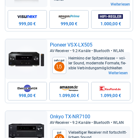
Weiterlesen
999,00 €
999,00 €
1.000,00 €
Pio­neer VSX-​LX505
AV-​Recei­ver • 9.2-​Kanäle • Blue­tooth • WLAN
Heim­kino der Spit­zen­klasse – vol­
Sehr gut
ler Sound, mod­ernste For­mate, fle­
1,5
xi­ble Ver­bin­dungs­mög­lich­kei­ten
Weiterlesen
998,00 €
1.099,00 €
1.099,00 €
Onkyo TX-​NR7100
AV-​Recei­ver • 9.2-​Kanäle • Blue­tooth • WLAN
Viel­sei­ti­ger Recei­ver mit fort­schritt­
Gut
li­chem Sound