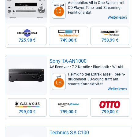
Audio­phi­les All-​in-​One Sys­tem mit
Sehr gut
CD-​Player, Tuner und Stre­a­ming-​
1,2
Funk­tio­na­li­tät
Weiterlesen
725,98 €
749,00 €
753,99 €
Sony TA-​AN1000
AV-​Recei­ver • 7.2-​Kanäle • Blue­tooth • WLAN
Heim­kino der Extra­klasse – beein­
Gut
dru­cken­der 3D-​Sound trifft auf
1,6
smarte Kon­nek­ti­vi­tät
Weiterlesen
799,00 €
799,00 €
799,00 €
Tech­nics SA-​C100