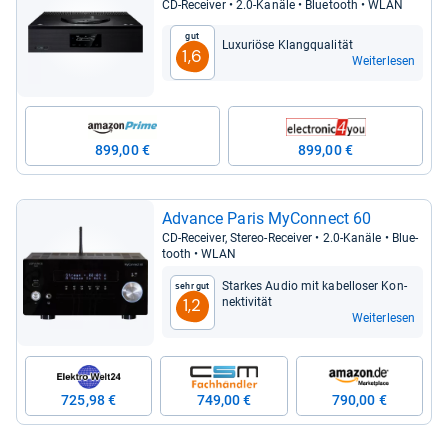
CD-​Recei­ver • 2.0-​Kanäle • Blue­tooth • WLAN
Gut
Luxu­ri­öse Klang­qua­li­tät
1,6
Weiterlesen
899,00 €
899,00 €
Advance Paris MyConnect 60
CD-​Recei­ver, Ste­reo-​Recei­ver • 2.0-​Kanäle • Blue­
tooth • WLAN
Star­kes Audio mit kabel­lo­ser Kon­
Sehr gut
nek­ti­vi­tät
1,2
Weiterlesen
725,98 €
749,00 €
790,00 €