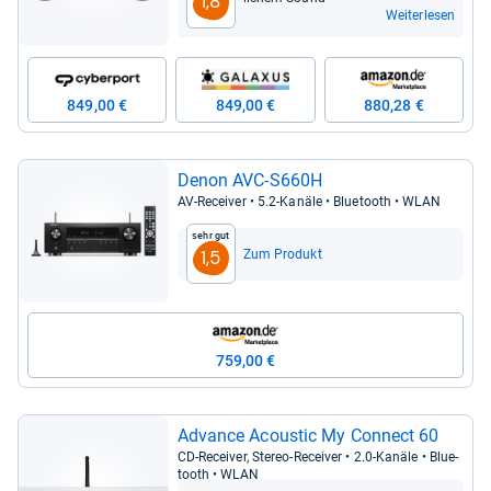
1,8
Weiterlesen
849,00 €
849,00 €
880,28 €
Denon AVC-​S660H
AV-​Recei­ver • 5.2-​Kanäle • Blue­tooth • WLAN
Sehr gut
Zum Produkt
1,5
759,00 €
Advance Acou­stic My Connect 60
CD-​Recei­ver, Ste­reo-​Recei­ver • 2.0-​Kanäle • Blue­
tooth • WLAN