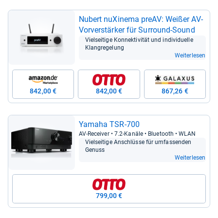
Nubert nuXi­nema preAV: Wei­ßer AV-​
Vor­ver­stär­ker für Sur­round-​Sound
Viel­sei­tige Kon­nek­ti­vi­tät und indi­vi­du­elle
Klangrege­lung
Weiterlesen
842,00 €
842,00 €
867,26 €
Yamaha TSR-​700
AV-​Recei­ver • 7.2-​Kanäle • Blue­tooth • WLAN
Viel­sei­tige Anschlüsse für umfas­sen­den
Genuss
Weiterlesen
799,00 €