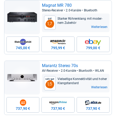
Magnat MR 780
Ste­reo-​Recei­ver • 2.0-​Kanäle • Blue­tooth
Star­ker Röh­ren­klang mit moder­
Gut
nem Zube­hör
1,7
Weiterlesen
745,00 €
795,99 €
799,00 €
Marantz Ste­reo 70s
AV-​Recei­ver • 2.0-​Kanäle • Blue­tooth • WLAN
Viel­sei­tige Kon­nek­ti­vi­tät und hoher
Sehr gut
Klang­stan­dard
1,5
Weiterlesen
737,90 €
737,90 €
737,90 €