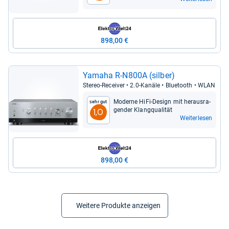
898,00 €
Yamaha R-​N800A (sil­ber)
Ste­reo-​Recei­ver • 2.0-​Kanäle • Blue­tooth • WLAN
Moderne HiFi-​Design mit her­aus­ra­
Sehr gut
gen­der Klang­qua­li­tät
1,0
Weiterlesen
898,00 €
Weitere Produkte anzeigen