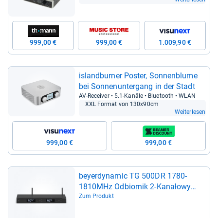
999,00 €
999,00 €
1.009,90 €
island­bur­ner Pos­ter, Son­nen­blume
bei Son­nen­un­ter­gang in der Stadt
AV-​Recei­ver • 5.1-​Kanäle • Blue­tooth • WLAN
XXL For­mat von 130x90cm
Weiterlesen
999,00 €
999,00 €
beyerdy­na­mic TG 500DR 1780-​
1810MHz Odbior­nik 2-​Kanałowy
Diver­sity, 4010118712364
Zum Produkt