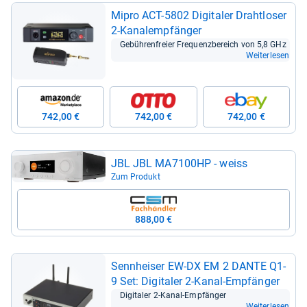
Mipro ACT-​5802 Digi­ta­ler Draht­lo­ser
2-​Kanal­emp­fän­ger
Gebüh­ren­freier Fre­quenz­be­reich von 5,8 GHz
Weiterlesen
742,00 €
742,00 €
742,00 €
JBL JBL MA7100HP -​ weiss
Zum Produkt
888,00 €
Senn­hei­ser EW-​DX EM 2 DANTE Q1-​
9 Set: Digi­ta­ler 2-​Kanal-​Emp­fän­ger
Digi­ta­ler 2-​Kanal-​Emp­fän­ger
Weiterlesen