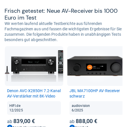
Frisch getes­tet: Neue AV-​Recei­ver bis 1000
Euro im Test
Wir werten laufend aktuelle Testberichte aus führenden
Fachmagazinen aus und fassen die wichtigsten Ergebnisse für Sie
zusammen. Die folgenden Produkte haben in unabhängigen Tests
besonders gut abgeschnitten.
Denon AVC-​X2850H 7.2-​Kanal
JBL MA7100HP AV-​Recei­ver
AV-​Ver­stär­ker mit 8K-​Video
schwarz
HIFI.de
audiovision
12/2025
6/2025
839,00 €
888,00 €