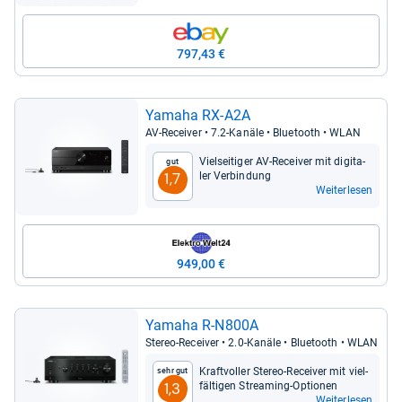
797,43 €
Yamaha RX-​A2A
AV-​Recei­ver • 7.2-​Kanäle • Blue­tooth • WLAN
Viel­sei­ti­ger AV-​Recei­ver mit digi­ta­
Gut
ler Ver­bin­dung
1,7
Weiterlesen
949,00 €
Yamaha R-​N800A
Ste­reo-​Recei­ver • 2.0-​Kanäle • Blue­tooth • WLAN
Kraft­vol­ler Ste­reo-​Recei­ver mit viel­
Sehr gut
fäl­ti­gen Stre­a­ming-​Optio­nen
1,3
Weiterlesen