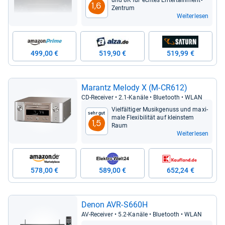
und 8K für ech­tes Enter­tain­ment-​
1,6
Zen­trum
Weiterlesen
499,00 €
519,90 €
519,99 €
Marantz Melody X (M-​CR612)
CD-​Recei­ver • 2.1-​Kanäle • Blue­tooth • WLAN
Viel­fäl­ti­ger Musik­ge­nuss und maxi­
Sehr gut
male Fle­xi­bi­li­tät auf kleins­tem
1,5
Raum
Weiterlesen
578,00 €
589,00 €
652,24 €
Denon AVR-​S660H
AV-​Recei­ver • 5.2-​Kanäle • Blue­tooth • WLAN