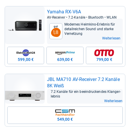
Yamaha RX-​V6A
AV-​Recei­ver • 7.2-​Kanäle • Blue­tooth • WLAN
Moder­nes Heim­kino-​Erleb­nis für
Gut
detail­rei­chen Sound und starke
1,8
Ver­net­zung
Weiterlesen
599,00 €
639,00 €
799,00 €
JBL MA710 AV-​Recei­ver 7.2 Kanäle
8K Weiß
7.2 Kanäle für ein beein­dru­cken­des Klan­ger­
leb­nis
Weiterlesen
549,00 €