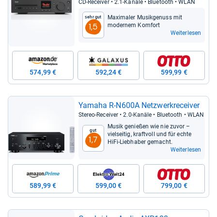
CD-​Recei­ver • 2.1-​Kanäle • Blue­tooth • WLAN
Maxi­ma­ler Musik­ge­nuss mit
Sehr gut
moder­nem Kom­fort
1,5
Weiterlesen
574,99 €
592,24 €
599,99 €
Yamaha R-​N600A Netz­werk­re­cei­ver
Ste­reo-​Recei­ver • 2.0-​Kanäle • Blue­tooth • WLAN
Musik genie­ßen wie nie zuvor –
Gut
viel­sei­tig, kraft­voll und für echte
1,7
HiFi-​Lieb­ha­ber gemacht.
Weiterlesen
589,99 €
599,00 €
799,00 €