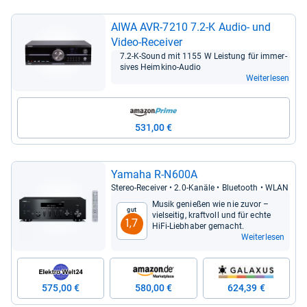
AIWA AVR-​7210 7.2-​K Audio-​ und
Video-​Recei­ver
7.2-​K-​Sound mit 1155 W Leis­tung für immer­
si­ves Heim­kino-​Audio
Weiterlesen
531,00 €
Yamaha R-​N600A
Ste­reo-​Recei­ver • 2.0-​Kanäle • Blue­tooth • WLAN
Musik genie­ßen wie nie zuvor –
Gut
viel­sei­tig, kraft­voll und für echte
1,7
HiFi-​Lieb­ha­ber gemacht.
Weiterlesen
575,00 €
580,00 €
624,39 €