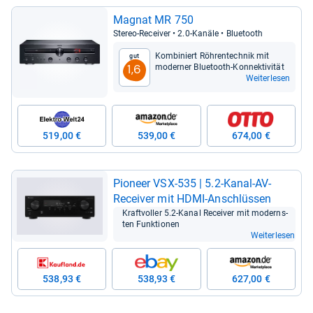
Magnat MR 750
Ste­reo-​Recei­ver • 2.0-​Kanäle • Blue­tooth
Kom­bi­niert Röh­ren­tech­nik mit
Gut
moder­ner Blue­tooth-​Kon­nek­ti­vi­tät
1,6
Weiterlesen
519,00 €
539,00 €
674,00 €
Pio­neer VSX-​535 | 5.2-​Kanal-​AV-​
Recei­ver mit HDMI-​Anschlüs­sen
Kraft­vol­ler 5.2-​Kanal Recei­ver mit mod­erns­
ten Funk­tio­nen
Weiterlesen
538,93 €
538,93 €
627,00 €