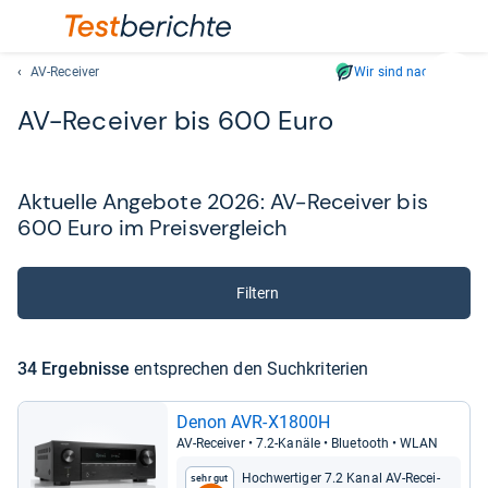
AV-Receiver
Wir sind nachhaltig
Suc
AV-​Recei­ver bis 600 Euro
Geben
Sie
mindest
drei
Aktu­elle Ange­bote 2026: AV-​Recei­ver bis
Zeichen
600 Euro im Preis­ver­gleich
ein.
Vorschl
erschei
Filtern
automat
und
lassen
34 Ergeb­nisse
ent­spre­chen den Such­kri­te­rien
sich
mit
Denon AVR-​X1800H
den
AV-​Recei­ver • 7.2-​Kanäle • Blue­tooth • WLAN
Pfeiltas
auswähl
Hoch­wer­ti­ger 7.2 Kanal AV-​Recei­
Sehr gut