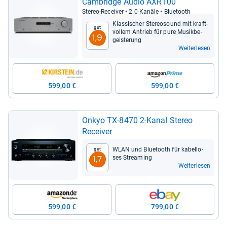
Cam­bridge Audio AXR100
Ste­reo-​Recei­ver • 2.0-​Kanäle • Blue­tooth
Klas­si­scher Ste­reo­sound mit kraft­
Gut
vol­lem Antrieb für pure Musik­be­
1,9
geis­te­rung
Weiterlesen
599,00 €
599,00 €
Onkyo TX-​8470 2-​Kanal Ste­reo
Recei­ver
WLAN und Blue­tooth für kabel­lo­
Gut
ses Stre­a­ming
1,7
Weiterlesen
599,00 €
799,00 €