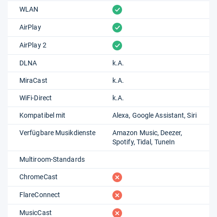
vorhanden
WLAN
vorhanden
AirPlay
vorhanden
AirPlay 2
DLNA
k.A.
MiraCast
k.A.
WiFi-Direct
k.A.
Kompatibel mit
Alexa
Google Assistant
Siri
Verfügbare Musikdienste
Amazon Music
Deezer
Spotify
Tidal
TuneIn
Multiroom-Standards
fehlt
ChromeCast
fehlt
FlareConnect
fehlt
MusicCast