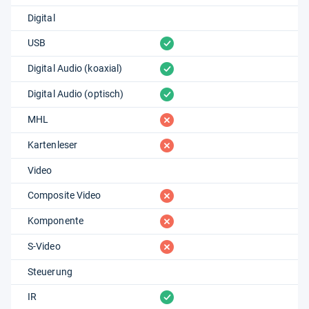
Digital
vorhanden
USB
vorhanden
Digital Audio (koaxial)
vorhanden
Digital Audio (optisch)
fehlt
MHL
fehlt
Kartenleser
Video
fehlt
Composite Video
fehlt
Komponente
fehlt
S-Video
Steuerung
vorhanden
IR