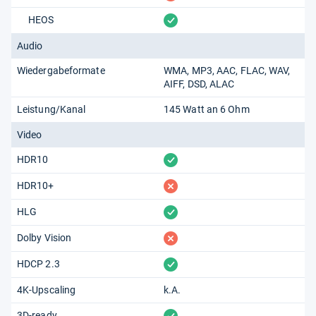
vorhanden
HEOS
Audio
Wiedergabeformate
WMA
MP3
AAC
FLAC
WAV
AIFF
DSD
ALAC
Leistung/Kanal
145 Watt an 6 Ohm
Video
vorhanden
HDR10
fehlt
HDR10+
vorhanden
HLG
fehlt
Dolby Vision
vorhanden
HDCP 2.3
4K-Upscaling
k.A.
vorhanden
3D-ready