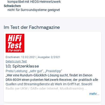
kompatibel mit HEOS-Heimnetzwerk
Schwächen
nicht für Surroundsysteme geeignet
Im Test der Fach­ma­ga­zine
Erschienen: 12.02.2021
|
Ausgabe: 2/2021
Details zum Test
1,0; Spitzenklasse
Preis/Leistung: „sehr gut“, „Praxistipp“
„Wer eine Rundum-Glücklich-Lösung sucht, findet im Denon
DRA-800H einen potenten Netzwerk-Receiver, der praktisch alle
Quellen und Streamingdienste ab Werk im Griff hat. Sowohl
Radio per UKW / DAB+ oder Internet, Musikstreaming ...
Plattenspieler oder Musik vom Smartphone - alles das spielt der
mehr...
Denon in hervorragender Klangqualität ab. Einfach zu bedienen,
beste Ausstattung, toller Klang, alles zu fairem Preis ...“