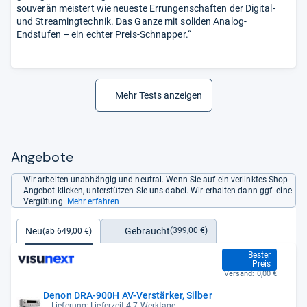
souverän meistert wie neueste Errungenschaften der Digital-
und Streamingtechnik. Das Ganze mit soliden Analog-
Endstufen – ein echter Preis-Schnapper.“
Mehr Tests anzeigen
Angebote
Wir arbeiten unabhängig und neutral. Wenn Sie auf ein verlinktes Shop-
Angebot klicken, unterstützen Sie uns dabei. Wir erhalten dann ggf. eine
Vergütung.
Mehr erfahren
Gebraucht
Neu
(399,00 €)
(ab 649,00 €)
649,00 €
Bester
Preis
Versand:
0,00 €
Denon DRA-900H AV-Verstärker, Silber
Lieferung: Lieferzeit 4-7 Werktage