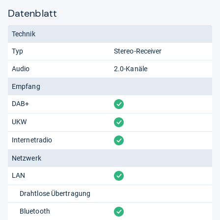
Datenblatt
Technik
Typ
Stereo-Receiver
Audio
2.0-Kanäle
Empfang
vorhanden
DAB+
vorhanden
UKW
vorhanden
Internetradio
Netzwerk
vorhanden
LAN
Drahtlose Übertragung
vorhanden
Bluetooth