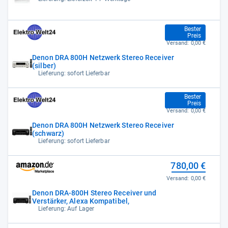
649,00 €
Bester
Preis
Versand:
0,00 €
Denon DRA 800H Netzwerk Stereo Receiver
(silber)
Lieferung: sofort Lieferbar
649,00 €
Bester
Preis
Versand:
0,00 €
Denon DRA 800H Netzwerk Stereo Receiver
(schwarz)
Lieferung: sofort Lieferbar
780,00 €
Versand:
0,00 €
Denon DRA-800H Stereo Receiver und
Verstärker, Alexa Kompatibel,
Lieferung: Auf Lager