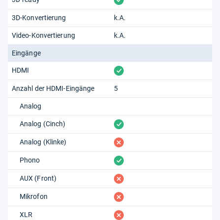
3D-Konvertierung
k.A.
Video-Konvertierung
k.A.
Eingänge
vorhanden
HDMI
Anzahl der HDMI-Eingänge
5
Analog
vorhanden
Analog (Cinch)
fehlt
Analog (Klinke)
vorhanden
Phono
fehlt
AUX (Front)
fehlt
Mikrofon
fehlt
XLR