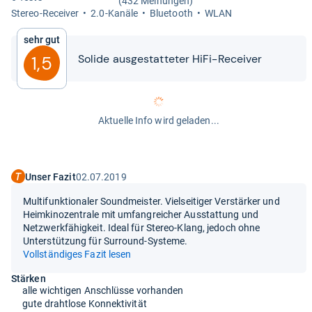
(432 Meinungen)
Ste­reo-​Recei­ver
2.0-​Kanäle
Blue­tooth
WLAN
Sehr gut
Solide aus­ge­stat­te­ter HiFi-​​Recei­ver
1,5
Aktuelle Info wird geladen...
Unser Fazit
02.07.2019
Multifunktionaler Soundmeister. Vielseitiger Verstärker und
Heimkinozentrale mit umfangreicher Ausstattung und
Netzwerkfähigkeit. Ideal für Stereo-Klang, jedoch ohne
Unterstützung für Surround-Systeme.
Vollständiges Fazit lesen
Stärken
alle wichtigen Anschlüsse vorhanden
gute drahtlose Konnektivität