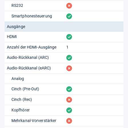
fehlt
RS232
vorhanden
Smartphonesteuerung
Ausgänge
vorhanden
HDMI
Anzahl der HDMI-Ausgänge
1
vorhanden
Audio-Rückkanal (ARC)
fehlt
Audio-Rückkanal (eARC)
Analog
vorhanden
Cinch (Pre-Out)
fehlt
Cinch (Rec)
vorhanden
Kopfhörer
fehlt
Mehrkanal-Vorverstärker