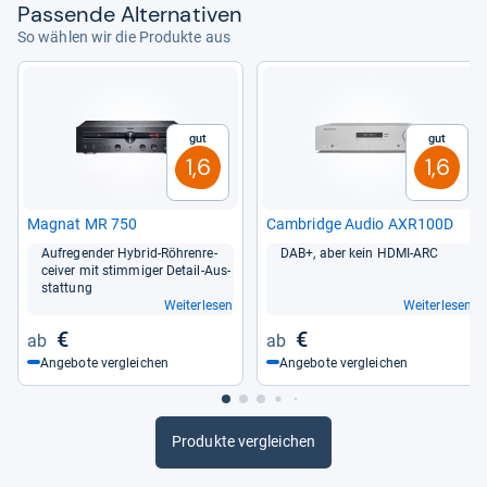
Pas­sende Alter­na­ti­ven
So wählen wir die Produkte aus
Gut
Gut
1,6
1,6
Magnat MR 750
Cam­bridge Audio AXR100D
Auf­re­gen­der Hybrid-​Röh­ren­re­
DAB+, aber kein HDMI-​ARC
cei­ver mit stim­mi­ger Detail-​Aus­
stat­tung
Weiterlesen
Weiterlesen
€
€
Angebote vergleichen
Angebote vergleichen
Produkte vergleichen