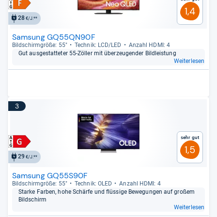
1,4
28
€/J.**
Samsung GQ55QN90F
Bild­schirm­größe: 55"
Tech­nik: LCD/LED
Anzahl HDMI: 4
Gut aus­ge­stat­te­ter 55-​Zöl­ler mit über­zeu­gen­der Bild­leis­tung
Weiterlesen
3
Sehr gut
1,5
29
€/J.**
Samsung GQ55S90F
Bild­schirm­größe: 55"
Tech­nik: OLED
Anzahl HDMI: 4
Starke Far­ben, hohe Schärfe und flüs­sige Bewe­gun­gen auf großem
Bild­schirm
Weiterlesen