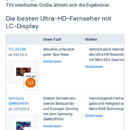
TVs identischer Größe, ähneln sich die Ergebnisse.
Die besten Ultra-HD-Fernseher mit
LC-Display
Unser Fazit
Stärken
TCL 65C8K
Aktu­el­ler, unfass­bar
tech­no­lo­gisch beein­dru­c
guter Spar-​Riese
des Ultra-​​HD-​​Rie­sen­dis­pl
ab 949,00 €
mit Mini­LEDs, Quan­tum D
Weiterlesen
Weiterlesen
Sehr gut
1,0
Sam­sung
Erle­ben Sie beein­dru­
Her­vor­ra­gende Farb­wie­de
GMR65R95H
ckende Bild­qua­li­tät
gabe und Hel­lig­keit durch
und flüs­si­ges Gaming
Micro-​​RGB-​​Tech­no­lo­gie
ab 3299,00 €
mit dem Sam­sung
Weiterlesen
GMR65R95H.
Weiterlesen