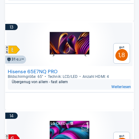
13
Gut
1,8
31
€/J.**
Hisense 65E7NQ PRO
Bild­schirm­größe: 65"
Tech­nik: LCD/LED
Anzahl HDMI: 4
Über­ge­nug von allem -​ fast allem
Weiterlesen
14
Gut