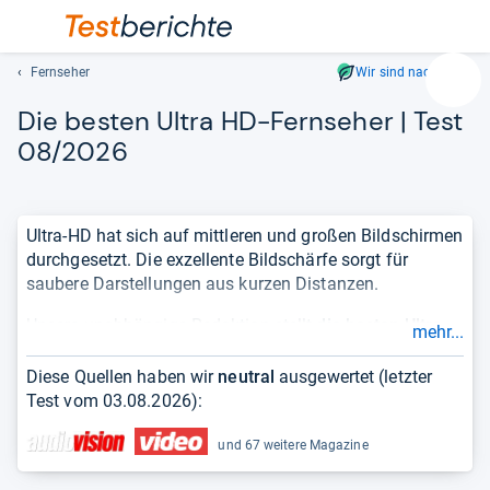
Fernseher
Wir sind nachhaltig
Suc
Die bes­ten Ultra HD-​Fern­se­her | Test
Geben
Sie
08/2026
mindest
drei
Zeichen
Ultra-HD hat sich auf mittleren und großen Bildschirmen
ein.
durchgesetzt. Die exzellente Bildschärfe sorgt für
Vorschl
saubere Darstellungen aus kurzen Distanzen.
erschei
automat
Unsere unabhängige Redaktion stellt
die besten Ultra
mehr...
und
HD-Fernseher
in einer übersichtlichen und aktuellen
lassen
Bestenliste
für Sie bereit. Damit Sie sich einen
Diese Quellen haben wir
neutral
ausgewertet (letzter
sich
vollständigen und objektiven Überblick über die Qualität
Test vom
03.08.2026
):
mit
eines Produktes verschaffen können, berücksichtigen
den
wir
Testergebnisse
aus Fachmagazinen und zeigen die
und 67 weitere Magazine
Pfeiltas
Erfahrungen
von Kundinnen und Kunden.
auswähl