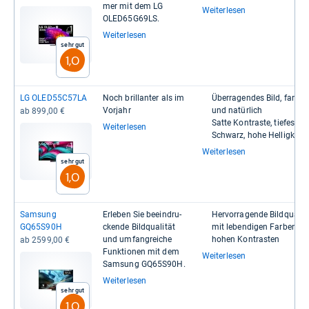
mer mit dem LG
Weiterlesen
OLED65G69LS.
Weiterlesen
Sehr gut
1,0
LG OLED55C57LA
Noch bril­lan­ter als im
Über­ra­gen­des Bild, farb­tr
Vor­jahr
und natür­lich
ab 899,00 €
Satte Kon­traste, tie­fes
Weiterlesen
Schwarz, hohe Hel­lig­keit
Weiterlesen
Sehr gut
1,0
Sam­sung
Erle­ben Sie beein­dru­
Her­vor­ra­gende Bild­qua­li­t
GQ65S90H
ckende Bild­qua­li­tät
mit leben­di­gen Far­ben u
und umfang­rei­che
hohen Kon­tras­ten
ab 2599,00 €
Funk­tio­nen mit dem
Weiterlesen
Sam­sung GQ65S90H.
Weiterlesen
Sehr gut
1,0