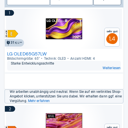
1
Sehr gut
1,4
31
€/J.**
LG OLED65G57LW
Bild­schirm­größe: 65"
Tech­nik: OLED
Anzahl HDMI: 4
Starke Ent­wick­lungs­schritte
Weiterlesen
Wir arbeiten unabhängig und neutral. Wenn Sie auf ein verlinktes Shop-
Angebot klicken, unterstützen Sie uns dabei. Wir erhalten dann ggf. eine
Vergütung.
Mehr erfahren
2
Sehr gut