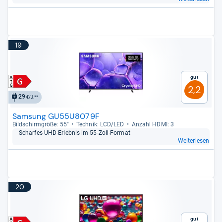
19
Gut
2,2
29
€/J.**
Samsung GU55U8079F
Bild­schirm­größe: 55"
Tech­nik: LCD/LED
Anzahl HDMI: 3
Schar­fes UHD-​Erleb­nis im 55-​Zoll-​For­mat
Weiterlesen
20
Gut