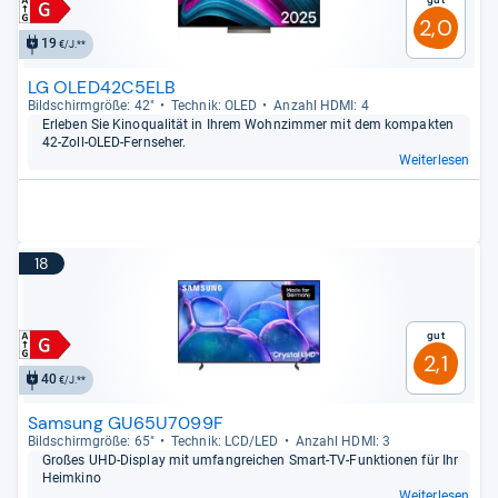
2,0
19
€/J.**
LG OLED42C5ELB
Bild­schirm­größe: 42"
Tech­nik: OLED
Anzahl HDMI: 4
Erle­ben Sie Kino­qua­li­tät in Ihrem Wohn­zim­mer mit dem kom­pak­ten
42-​Zoll-​OLED-​Fern­se­her.
Weiterlesen
18
Gut
2,1
40
€/J.**
Samsung GU65U7099F
Bild­schirm­größe: 65"
Tech­nik: LCD/LED
Anzahl HDMI: 3
Großes UHD-​Dis­play mit umfang­rei­chen Smart-​TV-​Funk­tio­nen für Ihr
Heim­kino
Weiterlesen