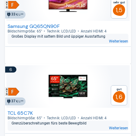
Sehr gut
1,5
33
€/J.**
Samsung GQ65QN90F
Bild­schirm­größe: 65"
Tech­nik: LCD/LED
Anzahl HDMI: 4
Großes Dis­play mit sat­tem Bild und üppi­ger Aus­stat­tung
Weiterlesen
6
Gut
1,6
37
€/J.**
TCL 65C7K
Bild­schirm­größe: 65"
Tech­nik: LCD/LED
Anzahl HDMI: 4
Grenz­über­schrei­tun­gen fürs beste Bewegt­bild
Weiterlesen