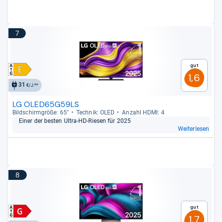
7
Gut
1,6
31
€/J.**
LG OLED65G59LS
Bild­schirm­größe: 65"
Tech­nik: OLED
Anzahl HDMI: 4
Einer der bes­ten Ultra-​HD-​Rie­sen für 2025
Weiterlesen
8
Gut
1,7