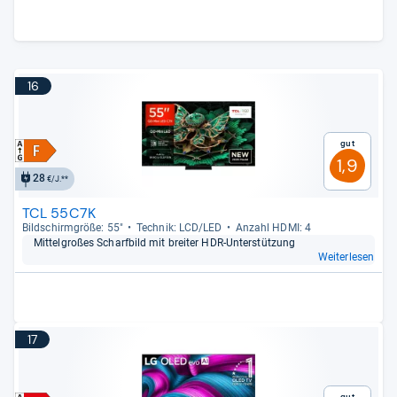
16
Gut
1,9
28
€/J.**
TCL 55C7K
Bild­schirm­größe: 55"
Tech­nik: LCD/LED
Anzahl HDMI: 4
Mit­tel­großes Scharf­bild mit brei­ter HDR-​Unter­stüt­zung
Weiterlesen
17
Gut