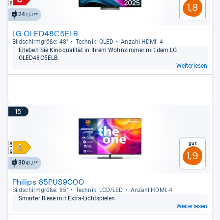
1,8
24
€/J.**
LG OLED48C5ELB
Bild­schirm­größe: 48"
Tech­nik: OLED
Anzahl HDMI: 4
Erle­ben Sie Kino­qua­li­tät in Ihrem Wohn­zim­mer mit dem LG
OLED48C5ELB.
Weiterlesen
15
Gut
1,9
30
€/J.**
Philips 65PUS9000
Bild­schirm­größe: 65"
Tech­nik: LCD/LED
Anzahl HDMI: 4
Smar­ter Riese mit Extra-​Licht­spie­len
Weiterlesen