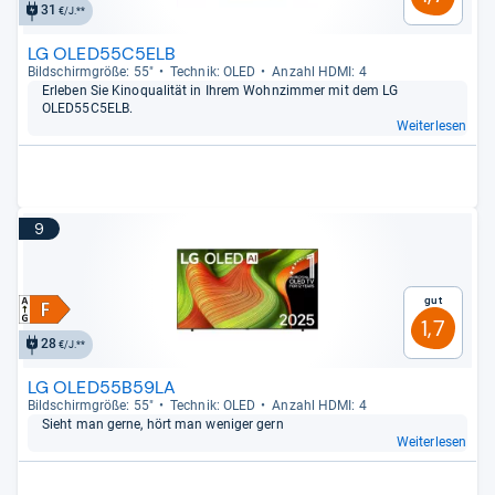
31
€/J.**
LG OLED55C5ELB
Bild­schirm­größe: 55"
Tech­nik: OLED
Anzahl HDMI: 4
Erle­ben Sie Kino­qua­li­tät in Ihrem Wohn­zim­mer mit dem LG
OLED55C5ELB.
Weiterlesen
9
Gut
1,7
28
€/J.**
LG OLED55B59LA
Bild­schirm­größe: 55"
Tech­nik: OLED
Anzahl HDMI: 4
Sieht man gerne, hört man weni­ger gern
Weiterlesen