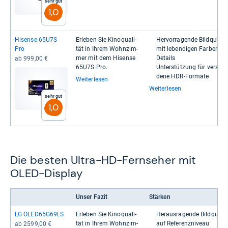
Sehr gut
1,0
Hisense 65U7S
Erle­ben Sie Kino­qua­li­
Her­vor­ra­gende Bild­qua­li­t
Pro
tät in Ihrem Wohn­zim­
mit leben­di­gen Far­ben u
mer mit dem Hisense
Details
ab 999,00 €
65U7S Pro.
Unter­stüt­zung für ver­schi
dene HDR-​​For­mate
Weiterlesen
Weiterlesen
Sehr gut
1,0
Die besten Ultra-HD-Fernseher mit
OLED-Display
Unser Fazit
Stärken
LG OLED65G69LS
Erle­ben Sie Kino­qua­li­
Her­aus­ra­gende Bild­qua­li­t
tät in Ihrem Wohn­zim­
auf Refe­renz­ni­veau
ab 2599,00 €