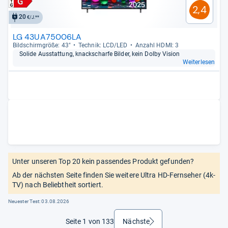
2,4
20
€/J.**
LG 43UA75006LA
Bild­schirm­größe: 43"
Tech­nik: LCD/LED
Anzahl HDMI: 3
Solide Aus­stat­tung, knack­scharfe Bil­der, kein Dolby Vision
Weiterlesen
Unter unseren Top 20 kein passendes Produkt gefunden?
Ab der nächsten Seite finden Sie weitere Ultra HD-Fernseher (4k-
TV) nach Beliebtheit sortiert.
Neuester Test:
03.08.2026
Seite 1 von 133
Nächste
weiter