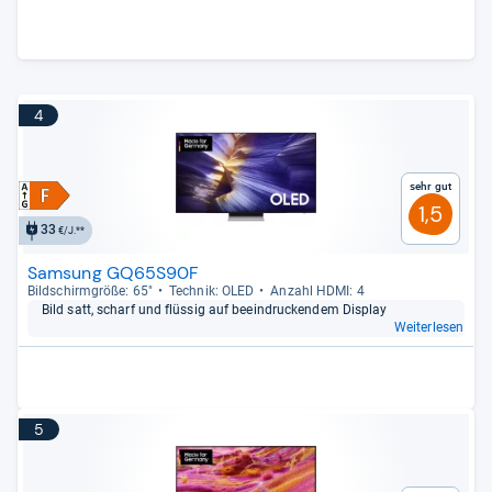
4
Sehr gut
1,5
33
€/J.**
Samsung GQ65S90F
Bild­schirm­größe: 65"
Tech­nik: OLED
Anzahl HDMI: 4
Bild satt, scharf und flüs­sig auf beein­dru­cken­dem Dis­play
Weiterlesen
5