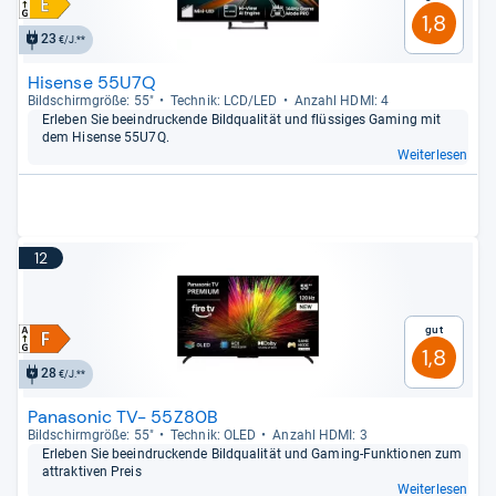
1,8
23
€/J.**
Hisense 55U7Q
Bild­schirm­größe: 55"
Tech­nik: LCD/LED
Anzahl HDMI: 4
Erle­ben Sie beein­dru­ckende Bild­qua­li­tät und flüs­si­ges Gaming mit
dem Hisense 55U7Q.
Weiterlesen
12
Gut
1,8
28
€/J.**
Panasonic TV- 55Z80B
Bild­schirm­größe: 55"
Tech­nik: OLED
Anzahl HDMI: 3
Erle­ben Sie beein­dru­ckende Bild­qua­li­tät und Gaming-​Funk­tio­nen zum
attrak­ti­ven Preis
Weiterlesen