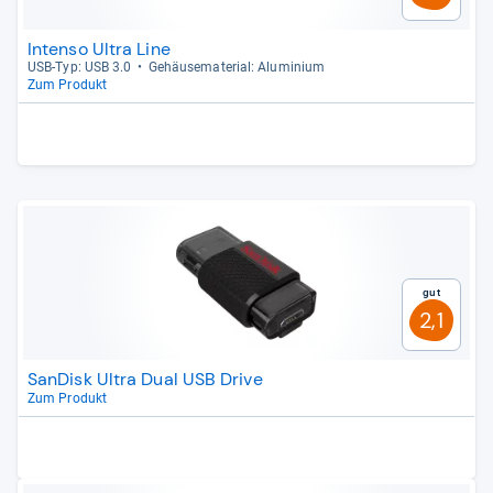
Intenso Ultra Line
USB-​Typ: USB 3.0
Gehäu­se­ma­te­rial: Alu­mi­nium
Zum Produkt
Gut
2,1
SanDisk Ultra Dual USB Drive
Zum Produkt