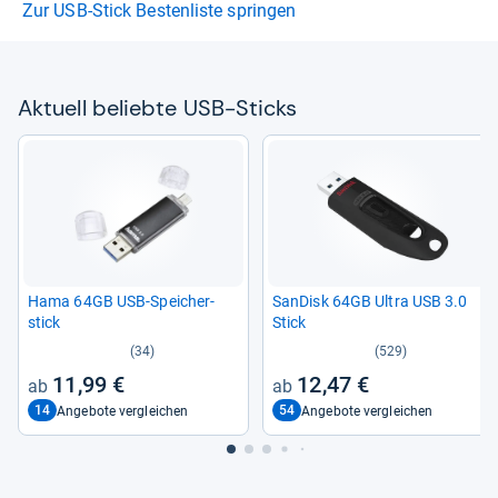
Zur USB-Stick Bestenliste springen
Aktu­ell beliebte USB-​Sticks
Hama 64GB USB-​Spei­cher­
San­Disk 64GB Ultra USB 3.0
stick
Stick
(34)
(529)
11,99 €
12,47 €
14
54
Angebote vergleichen
Angebote vergleichen