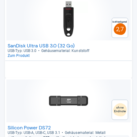
Befriedigend
2,7
SanDisk Ultra USB 3.0 (32 Go)
USB-​Typ: USB 3.0
Gehäu­se­ma­te­rial: Kunst­stoff
Zum Produkt
ohne
Endnote
Silicon Power DS72
USB-​Typ: USB-​A, USB-​C, USB 3.1
Gehäu­se­ma­te­rial: Metall