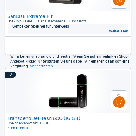
SanDisk Extreme Fit
USB-​Typ: USB-​C
Gehäu­se­ma­te­rial: Kunst­stoff
Kom­pak­ter Spei­cher für unter­wegs
Weiterlesen
Wir arbeiten unabhängig und neutral. Wenn Sie auf ein verlinktes Shop-
Angebot klicken, unterstützen Sie uns dabei. Wir erhalten dann ggf. eine
Vergütung.
Mehr erfahren
2
Gut
1,7
Transcend JetFlash 600 (16 GB)
Spei­cher­ka­pa­zi­tät: 16 GB
Zum Produkt