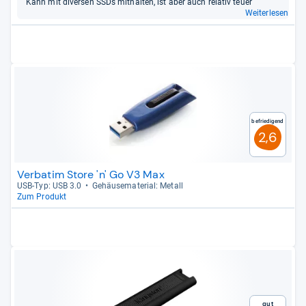
Kann mit diver­sen SSDs mit­hal­ten, ist aber auch rela­tiv teuer
Weiterlesen
Befriedigend
2,6
Verbatim Store 'n' Go V3 Max
USB-​Typ: USB 3.0
Gehäu­se­ma­te­rial: Metall
Zum Produkt
Gut