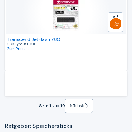
Gut
1,9
Transcend JetFlash 780
USB-​Typ: USB 3.0
Zum Produkt
Seite 1 von 19
Nächste
weiter
Ratgeber: Speichersticks