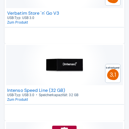
Verbatim Store 'n' Go V3
USB-​Typ: USB 3.0
Zum Produkt
Befriedigend
3,1
Intenso Speed Line (32 GB)
USB-​Typ: USB 3.0
Spei­cher­ka­pa­zi­tät: 32 GB
Zum Produkt