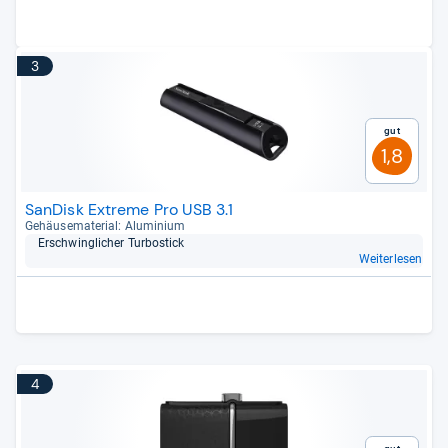
3
Gut
1,8
SanDisk Extreme Pro USB 3.1
Gehäu­se­ma­te­rial: Alu­mi­nium
Erschwing­li­cher Tur­bo­stick
Weiterlesen
4