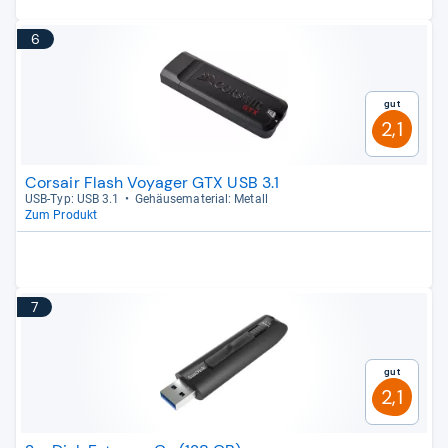
6
Gut
2,1
Corsair Flash Voyager GTX USB 3.1
USB-​Typ: USB 3.1
Gehäu­se­ma­te­rial: Metall
Zum Produkt
7
Gut
2,1