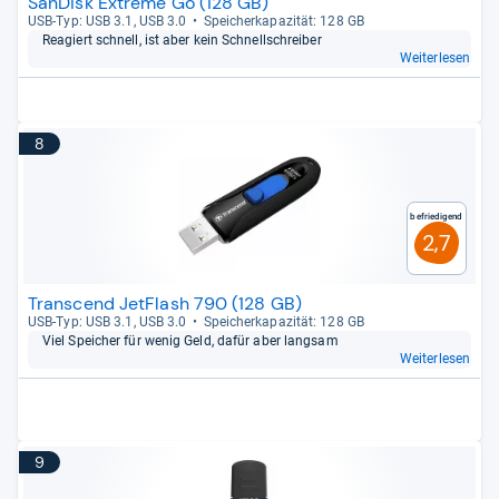
SanDisk Extreme Go (128 GB)
USB-​Typ: USB 3.1, USB 3.0
Spei­cher­ka­pa­zi­tät: 128 GB
Rea­giert schnell, ist aber kein Schnell­schrei­ber
Weiterlesen
8
Befriedigend
2,7
Transcend JetFlash 790 (128 GB)
USB-​Typ: USB 3.1, USB 3.0
Spei­cher­ka­pa­zi­tät: 128 GB
Viel Spei­cher für wenig Geld, dafür aber lang­sam
Weiterlesen
9