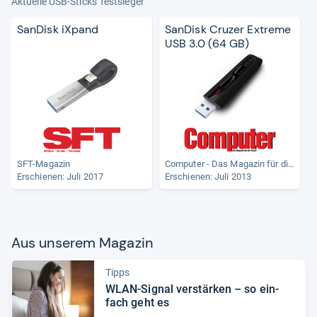
Aktuelle USB-Sticks Testsieger
SanDisk iXpand
SanDisk Cruzer Extreme
USB 3.0 (64 GB)
SFT-Magazin
Computer - Das Magazin für die Praxis
Erschienen: Juli 2017
Erschienen: Juli 2013
Aus unse­rem Maga­zin
Tipps
WLAN-​Signal ver­stär­ken – so ein­
fach geht es