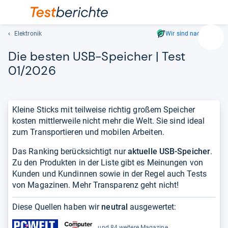
Elektronik
Wir sind nachhaltig
Suc
Die bes­ten USB-​Spei­cher | Test
Geben
Sie
01/2026
mindest
drei
Zeichen
Kleine Sticks mit teilweise richtig großem Speicher
ein.
kosten mittlerweile nicht mehr die Welt. Sie sind ideal
Vorschl
zum Transportieren und mobilen Arbeiten.
erschei
automat
Das Ranking berücksichtigt nur
aktuelle USB-Speicher
.
und
Zu den Produkten in der Liste gibt es Meinungen von
lassen
Kunden und Kundinnen sowie in der Regel auch Tests
sich
von Magazinen. Mehr Transparenz geht nicht!
mit
den
Diese Quellen haben wir
neutral
ausgewertet:
Pfeiltas
auswähl
und 84 weitere Magazine