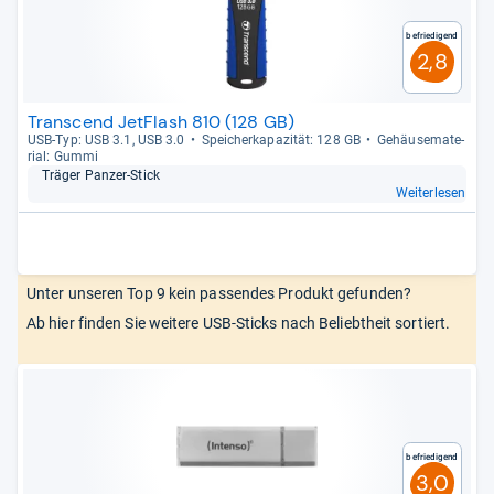
Befriedigend
2,8
Transcend JetFlash 810 (128 GB)
USB-​Typ: USB 3.1, USB 3.0
Spei­cher­ka­pa­zi­tät: 128 GB
Gehäu­se­ma­te­
rial: Gummi
Trä­ger Pan­zer-​Stick
Weiterlesen
Unter unseren Top 9 kein passendes Produkt gefunden?
Ab hier finden Sie weitere USB-Sticks nach Beliebtheit sortiert.
Befriedigend
3,0