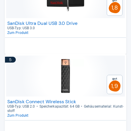
Gut
1,8
SanDisk Ultra Dual USB 3.0 Drive
USB-​Typ: USB 3.0
Zum Produkt
5
Gut
1,9
SanDisk Connect Wireless Stick
USB-​Typ: USB 2.0
Spei­cher­ka­pa­zi­tät: 64 GB
Gehäu­se­ma­te­rial: Kunst­
stoff
Zum Produkt