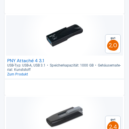
Gut
2,0
PNY Attaché 4 3.1
USB-​Typ: USB-​A, USB 3.1
Spei­cher­ka­pa­zi­tät: 1000 GB
Gehäu­se­ma­te­
rial: Kunst­stoff
Zum Produkt
Gut
2,4