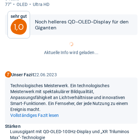
77"
OLED
Ultra HD
Sehr gut
Noch hel­le­res QD-​​OLED-​​Dis­play für den
1,0
Gigan­ten
Aktuelle Info wird geladen...
Unser Fazit
22.06.2023
Technologisches Meisterwerk. Ein technologisches
Meisterwerk mit spektakulärer Bildqualität,
Anpassungsfähigkeit an Lichtverhältnisse und innovativen
Smart-Funktionen. Ein Fernseher, der jede Nutzung zu einem
Ereignis macht.
Vollständiges Fazit lesen
Stärken
Luxusgigant mit QD-OLED-100Hz-Display und „XR Triluminos
Max“-Technologie