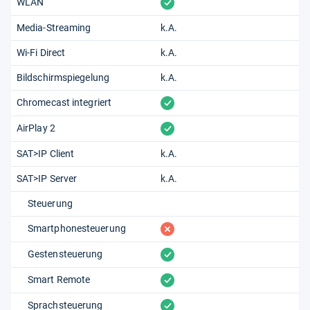
vorhanden
WLAN
Media-Streaming
k.A.
Wi-Fi Direct
k.A.
Bildschirmspiegelung
k.A.
vorhanden
Chromecast integriert
vorhanden
AirPlay 2
SAT>IP Client
k.A.
SAT>IP Server
k.A.
Steuerung
fehlt
Smartphonesteuerung
vorhanden
Gestensteuerung
vorhanden
Smart Remote
vorhanden
Sprachsteuerung