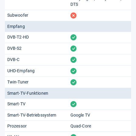
DTS
fehlt
Subwoofer
Empfang
vorhanden
DVB-T2-HD
vorhanden
DVB-S2
vorhanden
DVB-C
vorhanden
UHD-Empfang
vorhanden
Twin-Tuner
Smart-TV-Funktionen
vorhanden
Smart-TV
Smart-TV-Betriebssystem
Google TV
Prozessor
Quad-Core