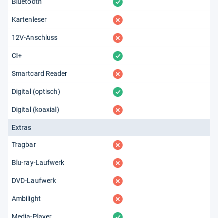
vorhanden
Bluetooth
fehlt
Kartenleser
fehlt
12V-Anschluss
vorhanden
CI+
fehlt
Smartcard Reader
vorhanden
Digital (optisch)
fehlt
Digital (koaxial)
Extras
fehlt
Tragbar
fehlt
Blu-ray-Laufwerk
fehlt
DVD-Laufwerk
fehlt
Ambilight
vorhanden
Media-Player