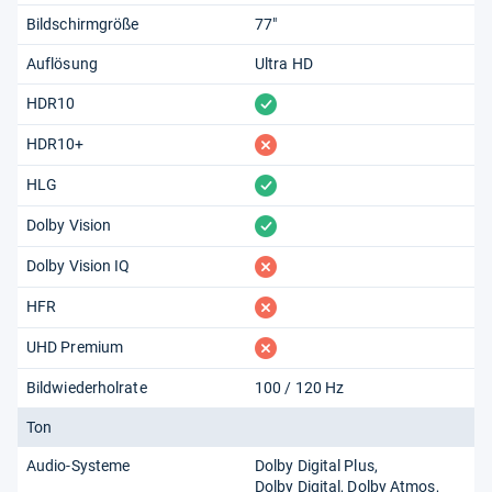
Bildschirmgröße
77"
Auflösung
Ultra HD
vorhanden
HDR10
fehlt
HDR10+
vorhanden
HLG
vorhanden
Dolby Vision
fehlt
Dolby Vision IQ
fehlt
HFR
fehlt
UHD Premium
Bildwiederholrate
100 / 120 Hz
Ton
Audio-Systeme
Dolby Digital Plus
Dolby Digital
Dolby Atmos