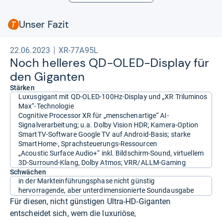
Unser Fazit
22.06.2023
XR-77A95L
Noch hel­le­res QD-​OLED-​Dis­play für
den Gigan­ten
Stärken
Luxusgigant mit QD-OLED-100Hz-Display und „XR Triluminos
Max“-Technologie
Cognitive Processor XR für „menschenartige“ AI-
Signalverarbeitung; u.a. Dolby Vision HDR; Kamera-Option
SmartTV-Software Google TV auf Android-Basis; starke
SmartHome-, Sprachsteuerungs-Ressourcen
„Acoustic Surface Audio+“ inkl. Bildschirm-Sound, virtuellem
3D-Surround-Klang, Dolby Atmos; VRR/ALLM-Gaming
Schwächen
in der Markteinführungsphase nicht günstig
hervorragende, aber unterdimensionierte Soundausgabe
Für diesen, nicht günstigen Ultra-HD-Giganten
entscheidet sich, wem die luxuriöse,