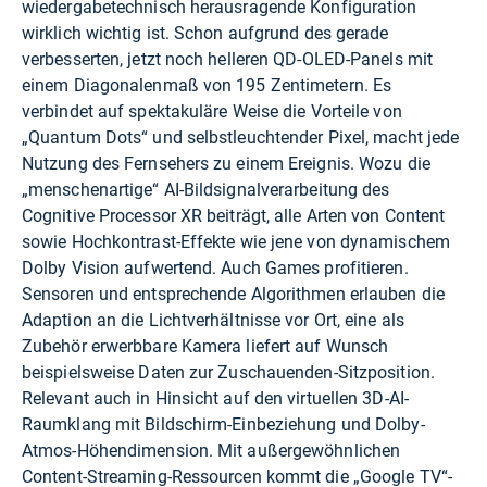
wiedergabetechnisch herausragende Konfiguration
wirklich wichtig ist. Schon aufgrund des gerade
verbesserten, jetzt noch helleren QD-OLED-Panels mit
einem Diagonalenmaß von 195 Zentimetern. Es
verbindet auf spektakuläre Weise die Vorteile von
„Quantum Dots“ und selbstleuchtender Pixel, macht jede
Nutzung des Fernsehers zu einem Ereignis. Wozu die
„menschenartige“ AI-Bildsignalverarbeitung des
Cognitive Processor XR beiträgt, alle Arten von Content
sowie Hochkontrast-Effekte wie jene von dynamischem
Dolby Vision aufwertend. Auch Games profitieren.
Sensoren und entsprechende Algorithmen erlauben die
Adaption an die Lichtverhältnisse vor Ort, eine als
Zubehör erwerbbare Kamera liefert auf Wunsch
beispielsweise Daten zur Zuschauenden-Sitzposition.
Relevant auch in Hinsicht auf den virtuellen 3D-AI-
Raumklang mit Bildschirm-Einbeziehung und Dolby-
Atmos-Höhendimension. Mit außergewöhnlichen
Content-Streaming-Ressourcen kommt die „Google TV“-