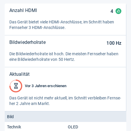
Anzahl HDMI
4
Das Gerät bie­tet viele HDMI-​Anschlüsse, im Schnitt haben
Fern­se­her 3 HDMI-​Anschlüsse.
Bildwiederholrate
100
Hz
Die Bild­wie­der­hol­rate ist hoch. Die meis­ten Fern­se­her haben
eine Bild­wie­der­hol­rate von 50 Hertz.
Aktualität
Vor 3 Jahren erschienen
Das Gerät ist nicht mehr aktu­ell, im Schnitt ver­blei­ben Fern­se­
her 2 Jahre am Markt.
Bild
Technik
OLED