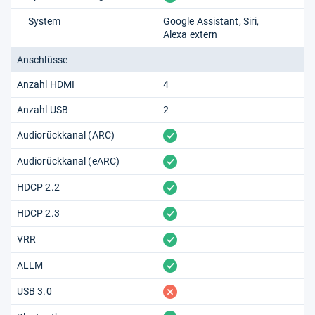
System
Google Assistant
Siri
Alexa extern
Anschlüsse
Anzahl HDMI
4
Anzahl USB
2
vorhanden
Audiorückkanal (ARC)
vorhanden
Audiorückkanal (eARC)
vorhanden
HDCP 2.2
vorhanden
HDCP 2.3
vorhanden
VRR
vorhanden
ALLM
fehlt
USB 3.0