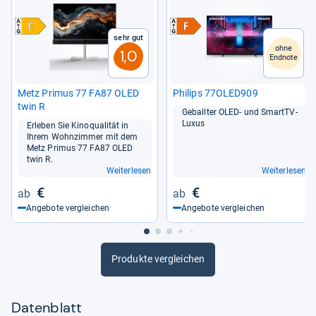
Sehr gut
ohne
1,0
Endnote
Metz Pri­mus 77 FA87 OLED
Phi­lips 77OLED909
twin R
Geball­ter OLED-​ und SmartTV-​
Luxus
Erle­ben Sie Kino­qua­li­tät in
Ihrem Wohn­zim­mer mit dem
Metz Pri­mus 77 FA87 OLED
twin R.
Weiterlesen
Weiterlesen
€
€
Angebote vergleichen
Angebote vergleichen
Produkte vergleichen
Datenblatt