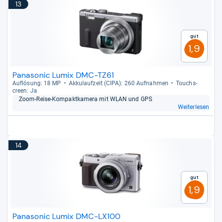
13
Gut
1,9
Panasonic Lumix DMC-TZ61
Auf­lö­sung: 18 MP
Akku­lauf­zeit (CIPA): 260 Auf­nah­men
Touch­s­
creen: Ja
Zoom-​Reise-​Kom­pakt­ka­mera mit WLAN und GPS
Weiterlesen
14
Gut
1,9
Panasonic Lumix DMC-LX100