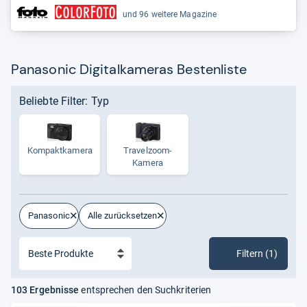
und 96 weitere Magazine
Panasonic Digitalkameras Bestenliste
Beliebte Filter: Typ
Kom­pakt­ka­mera
Tra­vel­zoom-​
Kamera
Panasonic
Alle zurücksetzen
Filtern (1)
103 Ergebnisse
entsprechen den Suchkriterien