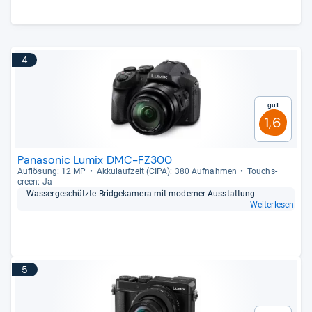
4
Gut
1,6
Panasonic Lumix DMC-FZ300
Auf­lö­sung: 12 MP
Akku­lauf­zeit (CIPA): 380 Auf­nah­men
Touch­s­
creen: Ja
Was­ser­ge­schützte Bridge­ka­mera mit moder­ner Aus­stat­tung
Weiterlesen
5