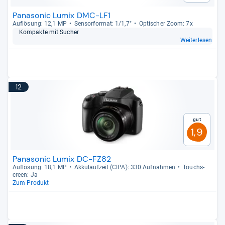
Panasonic Lumix DMC-LF1
Auf­lö­sung: 12,1 MP
Sen­sor­for­mat: 1/1,7"
Opti­scher Zoom: 7x
Kom­pakte mit Sucher
Weiterlesen
12
Gut
1,9
Panasonic Lumix DC-FZ82
Auf­lö­sung: 18,1 MP
Akku­lauf­zeit (CIPA): 330 Auf­nah­men
Touch­s­
creen: Ja
Zum Produkt