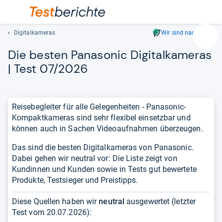
Digitalkameras
Wir sind nachhaltig
Suc
Die bes­ten Pana­so­nic Digi­tal­ka­me­ras
Geben
Sie
| Test 07/2026
mindest
drei
Zeichen
Reisebegleiter für alle Gelegenheiten - Panasonic-
ein.
Kompaktkameras sind sehr flexibel einsetzbar und
Vorschl
können auch in Sachen Videoaufnahmen überzeugen.
erschei
automat
Das sind die besten Digitalkameras von Panasonic.
und
Dabei gehen wir neutral vor: Die Liste zeigt von
lassen
Kundinnen und Kunden sowie in Tests gut bewertete
sich
Produkte, Testsieger und Preistipps.
mit
den
Diese Quellen haben wir
neutral
ausgewertet (letzter
Pfeiltas
Test vom
20.07.2026
):
auswähl