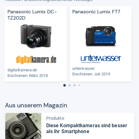
Panasonic Lumix DC-
Panasonic Lumix FT7
TZ202D
unterwasser
digitalkamera.de
A
Erschienen: Juli 2019
Erschienen: März 2018
Aus unse­rem Maga­zin
Produkte
Diese Kom­pakt­ka­me­ras sind bes­ser
als ihr Smart­phone