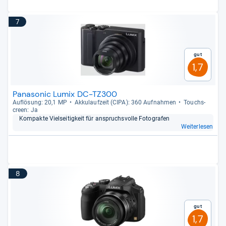
7
Gut
1,7
Panasonic Lumix DC-TZ300
Auf­lö­sung: 20,1 MP
Akku­lauf­zeit (CIPA): 360 Auf­nah­men
Touch­s­
creen: Ja
Kom­pakte Viel­sei­tig­keit für anspruchs­volle Foto­gra­fen
Weiterlesen
8
Gut
1,7