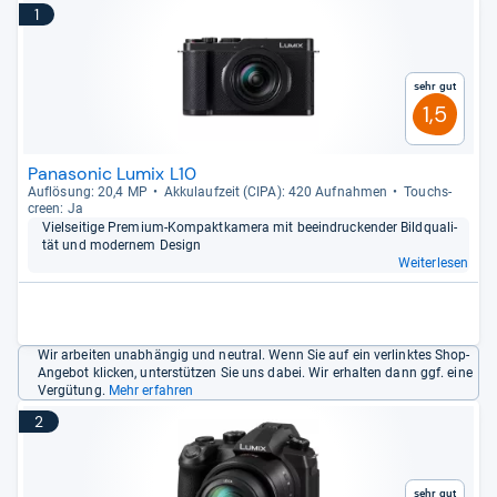
1
Sehr gut
1,5
Panasonic Lumix L10
Auf­lö­sung: 20,4 MP
Akku­lauf­zeit (CIPA): 420 Auf­nah­men
Touch­s­
creen: Ja
Viel­sei­tige Pre­mium-​Kom­pakt­ka­mera mit beein­dru­cken­der Bild­qua­li­
tät und moder­nem Design
Weiterlesen
Wir arbeiten unabhängig und neutral. Wenn Sie auf ein verlinktes Shop-
Angebot klicken, unterstützen Sie uns dabei. Wir erhalten dann ggf. eine
Vergütung.
Mehr erfahren
2
Sehr gut