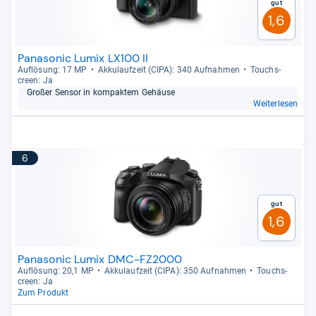
Gut
1,6
Panasonic Lumix LX100 II
Auf­lö­sung: 17 MP
Akku­lauf­zeit (CIPA): 340 Auf­nah­men
Touch­s­
creen: Ja
Großer Sen­sor in kom­pak­tem Gehäuse
Weiterlesen
6
Gut
1,6
Panasonic Lumix DMC-FZ2000
Auf­lö­sung: 20,1 MP
Akku­lauf­zeit (CIPA): 350 Auf­nah­men
Touch­s­
creen: Ja
Zum Produkt