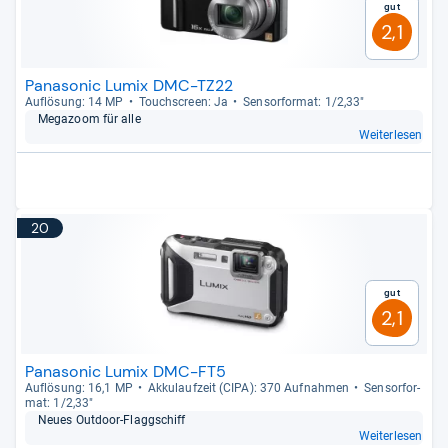
Gut
2,1
Panasonic Lumix DMC-TZ22
Auf­lö­sung: 14 MP
Touch­s­creen: Ja
Sen­sor­for­mat: 1/2,33"
Mega­zoom für alle
Weiterlesen
20
Gut
2,1
Panasonic Lumix DMC-FT5
Auf­lö­sung: 16,1 MP
Akku­lauf­zeit (CIPA): 370 Auf­nah­men
Sen­sor­for­
mat: 1/2,33"
Neues Out­door-​Flagg­schiff
Weiterlesen