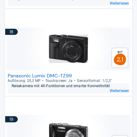
Weiterlesen
18
Gut
2,1
Panasonic Lumix DMC-TZ99
Auf­lö­sung: 20,3 MP
Touch­s­creen: Ja
Sen­sor­for­mat: 1/2,3"
Rei­se­ka­mera mit 4K-​Funk­tio­nen und smar­ter Kon­nek­ti­vi­tät
Weiterlesen
19