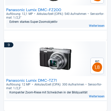
Panasonic Lumix DMC-FZ200
Auf­lö­sung: 12,1 MP
Akku­lauf­zeit (CIPA): 540 Auf­nah­men
Sen­sor­for­
mat: 1/2,3"
Extrem star­kes Super-​Zoo­m­ob­jek­tiv
Weiterlesen
9
Gut
1,8
Panasonic Lumix DMC-TZ71
Auf­lö­sung: 12 MP
Akku­lauf­zeit (CIPA): 300 Auf­nah­men
Sen­sor­for­
mat: 1/2,3"
Kom­pak­ter Zoom-​Riese mit Schwä­chen in der Bild­qua­li­tät
Weiterlesen