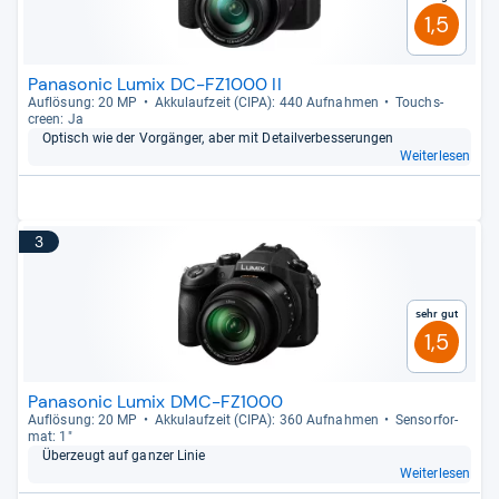
1,5
Panasonic Lumix DC-FZ1000 II
Auf­lö­sung: 20 MP
Akku­lauf­zeit (CIPA): 440 Auf­nah­men
Touch­s­
creen: Ja
Optisch wie der Vor­gän­ger, aber mit Detail­ver­bes­se­run­gen
Weiterlesen
3
Sehr gut
1,5
Panasonic Lumix DMC-FZ1000
Auf­lö­sung: 20 MP
Akku­lauf­zeit (CIPA): 360 Auf­nah­men
Sen­sor­for­
mat: 1"
Über­zeugt auf gan­zer Linie
Weiterlesen