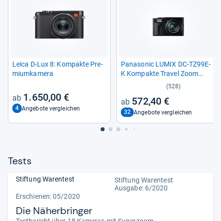
Leica D-​Lux 8: Kom­pakte Pre­
Pana­so­nic LUMIX DC-​TZ99E-​
mi­um­ka­mera
K Kom­pakte Tra­vel Zoom
Kamera
(528)
1.650,00 €
572,40 €
4
Angebote vergleichen
32
Angebote vergleichen
Tests
Stiftung Warentest
Stiftung Warentest
Ausgabe: 6/2020
Erschienen: 05/2020
Die Näherbringer