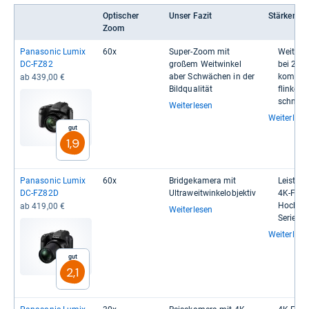
Optischer
Unser Fazit
Stärken
Zoom
Pana­so­nic Lumix
60x
Super-​Zoom mit
Weit­win
DC-​FZ82
großem Weit­win­kel
bei 20
aber Schwä­chen in der
kom­for­
ab 439,00 €
Bild­qua­li­tät
flin­ker 
schnelle 
Weiterlesen
Weiterlese
Gut
1,9
Pana­so­nic Lumix
60x
Bridge­ka­mera mit
Leis­tun
DC-​FZ82D
Ultra­weit­win­kel­ob­jek­tiv
4K-​Foto­
Hoch­auf
ab 419,00 €
Weiterlesen
Seri­en­b
Weiterlese
Gut
2,1