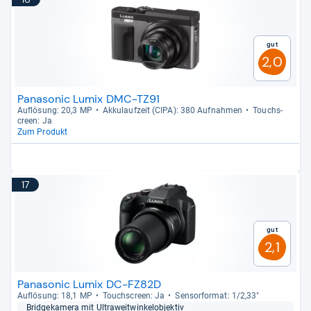
Gut
2,0
Panasonic Lumix DMC-TZ91
Auf­lö­sung: 20,3 MP
Akku­lauf­zeit (CIPA): 380 Auf­nah­men
Touch­s­
creen: Ja
Zum Produkt
17
Gut
2,1
Panasonic Lumix DC-FZ82D
Auf­lö­sung: 18,1 MP
Touch­s­creen: Ja
Sen­sor­for­mat: 1/2,33"
Bridge­ka­mera mit Ultra­weit­win­kel­ob­jek­tiv