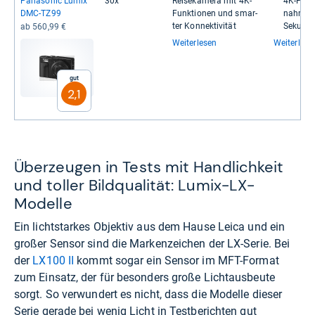
Pana­so­nic Lumix
30x
Rei­se­ka­mera mit 4K-​
4K-​​Foto
DMC-​TZ99
Funk­tio­nen und smar­
nahme mi
ter Kon­nek­ti­vi­tät
Sekund
ab 560,99 €
Weiterlesen
Weiterlese
Gut
2,1
Überzeugen in Tests mit Handlichkeit
und toller Bildqualität: Lumix-LX-
Modelle
Ein lichtstarkes Objektiv aus dem Hause Leica und ein
großer Sensor sind die Markenzeichen der LX-Serie. Bei
der
LX100 II
kommt sogar ein Sensor im MFT-Format
zum Einsatz, der für besonders große Lichtausbeute
sorgt. So verwundert es nicht, dass die Modelle dieser
Serie gerade bei wenig Licht in Testberichten gut