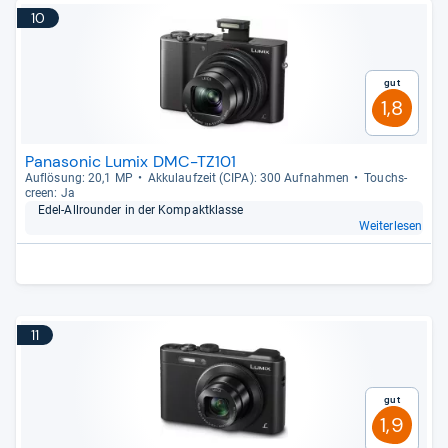
10
Gut
1,8
Panasonic Lumix DMC-TZ101
Auf­lö­sung: 20,1 MP
Akku­lauf­zeit (CIPA): 300 Auf­nah­men
Touch­s­
creen: Ja
Edel-​All­roun­der in der Kom­pakt­klasse
Weiterlesen
11
Gut
1,9