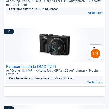
Auf­lö­sung: 12,8 MP
Akku­lauf­zeit (CIPA): 350 Auf­nah­men
Sen­sor­for­
mat: Four Thirds
Edel­kom­pakte mit Four-​Third-​Sen­sor
Weiterlesen
15
Gut
1,9
Panasonic Lumix DMC-TZ81
Auf­lö­sung: 18,1 MP
Akku­lauf­zeit (CIPA): 320 Auf­nah­men
Touch­s­
creen: Ja
Geho­bene Rei­se­zoom-​Kamera mit 4K-​Qua­li­tä­ten
Weiterlesen
16