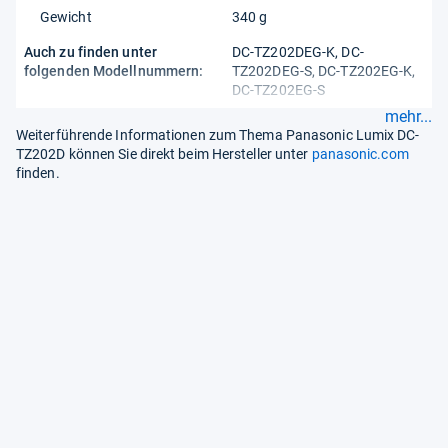
Gewicht
340 g
Auch zu finden unter
DC-TZ202DEG-K, DC-
folgenden Modellnummern:
TZ202DEG-S, DC-TZ202EG-K,
DC-TZ202EG-S
mehr...
Weiterführende Informationen zum Thema Panasonic Lumix DC-
TZ202D können Sie direkt beim Hersteller unter
panasonic.com
finden.
Pas­sende Bes­ten­lis­ten
Digitalkameras
Digitalkameras mi
Bildstabilisator
Preisspanne:
20 € bis 6.250 €
Preisspanne:
40 € bis 3.