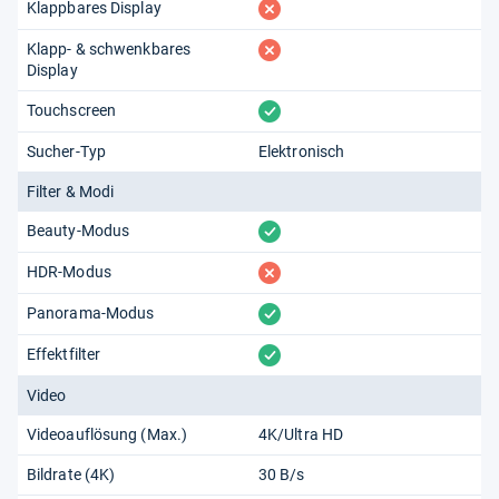
fehlt
Klappbares Display
fehlt
Klapp- & schwenkbares
Display
vorhanden
Touchscreen
Sucher-Typ
Elektronisch
Filter & Modi
vorhanden
Beauty-Modus
fehlt
HDR-Modus
vorhanden
Panorama-Modus
vorhanden
Effektfilter
Video
Videoauflösung (Max.)
4K/Ultra HD
Bildrate (4K)
30 B/s