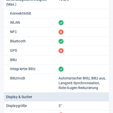
(Max.)
Konnektivität
vorhanden
WLAN
fehlt
NFC
vorhanden
Bluetooth
fehlt
GPS
Blitz
vorhanden
Integrierter Blitz
Blitzmodi
Automatischer Blitz
Blitz aus
Langzeit-Synchronisation
Rote-Augen-Reduzierung
Display & Sucher
Displaygröße
3"