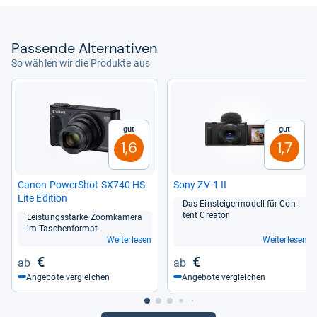
Pas­sende Alter­na­ti­ven
So wählen wir die Produkte aus
Gut
Gut
1,6
1,7
Canon PowerS­hot SX740 HS
Sony ZV-​1 II
Lite Edi­tion
Das Ein­stei­ger­mo­dell für Con­
tent Crea­tor
Leis­tungs­starke Zoom­ka­mera
im Taschen­for­mat
Weiterlesen
Weiterlesen
€
€
Angebote vergleichen
Angebote vergleichen