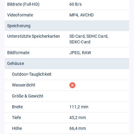
Bildrate (Full-HD)
60 B/s
Videoformate
MP4
AVCHD
Speicherung
Unterstützte Speicherkarten
SD Card
SDHC Card
SDXC-Card
Bildformate
JPEG
RAW
Gehäuse
Outdoor-Tauglichkeit
fehlt
Wasserdicht
Größe & Gewicht
Breite
111,2 mm
Tiefe
45,2 mm
Höhe
66,4 mm