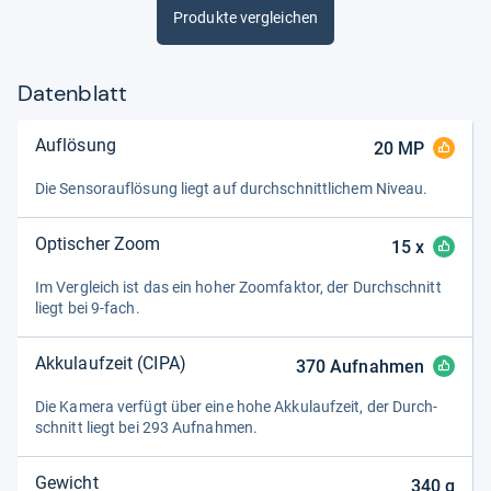
Produkte vergleichen
Datenblatt
Auflösung
20
MP
Die Sen­sorauf­lö­sung liegt auf durch­schnitt­li­chem Niveau.
Optischer Zoom
15
x
Im Ver­gleich ist das ein hoher Zoom­fak­tor, der Durch­schnitt
liegt bei 9-​fach.
Akkulaufzeit (CIPA)
370
Aufnahmen
Die Kamera ver­fügt über eine hohe Akku­lauf­zeit, der Durch­
schnitt liegt bei 293 Auf­nah­men.
Gewicht
340
g