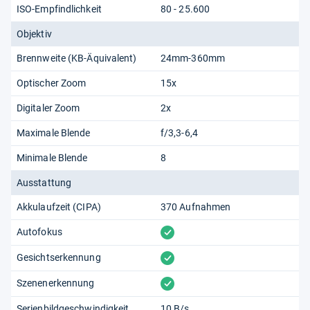
ISO-Empfindlichkeit
80 - 25.600
Objektiv
Brennweite (KB-Äquivalent)
24mm-360mm
Optischer Zoom
15x
Digitaler Zoom
2x
Maximale Blende
f/3,3-6,4
Minimale Blende
8
Ausstattung
Akkulaufzeit (CIPA)
370 Aufnahmen
vorhanden
Autofokus
vorhanden
Gesichtserkennung
vorhanden
Szenenerkennung
Serienbildgeschwindigkeit
10 B/s