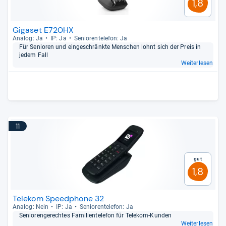
1,8
Gigaset E720HX
Ana­log: Ja
IP: Ja
Senio­ren­te­le­fon: Ja
Für Senio­ren und ein­ge­schränkte Men­schen lohnt sich der Preis in
jedem Fall
Weiterlesen
11
Gut
1,8
Telekom Speedphone 32
Ana­log: Nein
IP: Ja
Senio­ren­te­le­fon: Ja
Senio­ren­ge­rech­tes Fami­li­en­te­le­fon für Tele­kom-​Kun­den
Weiterlesen