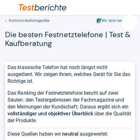
Kommunikationsgeräte
Wir sind nachhaltig
Suc
Die bes­ten Fest­netz­te­le­fone | Test &
Geben
Sie
Kauf­be­ra­tung
mindest
drei
Zeichen
Das klassische Telefon hat noch längst nicht
ein.
ausgedient. Wir zeigen Ihnen, welches Gerät für Sie das
Vorschl
Richtige ist.
erschei
automat
Das Ranking der Festnetztelefone beruht auf zwei
und
Säulen: den Testergebnissen der Fachmagazine und
lassen
den Meinungen der Kundschaft. Daraus ergibt sich ein
sich
vollständiger und objektiver Überblick
über die Qualität
mit
der Produkte.
den
Pfeiltas
Diese Quellen haben wir
neutral
ausgewertet:
auswähl