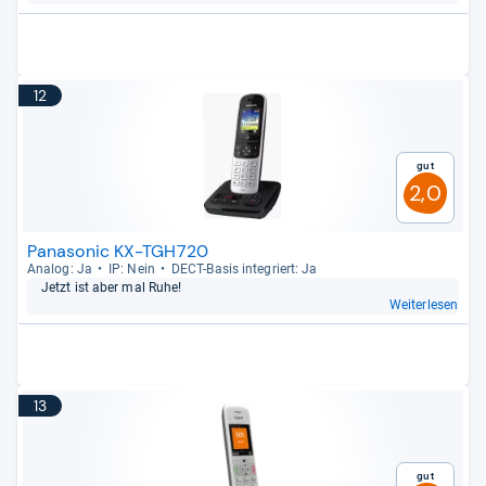
12
Gut
2,0
Panasonic KX-TGH720
Ana­log: Ja
IP: Nein
DECT-​Basis inte­griert: Ja
Jetzt ist aber mal Ruhe!
Weiterlesen
13
Gut