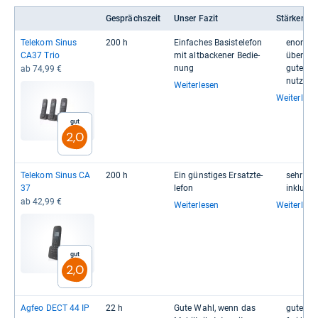
Gesprächszeit
Unser Fazit
Stärken
Tele­kom Sinus
200 h
Ein­fa­ches Basis­te­le­fon
enor­mer 
CA37 Trio
mit alt­ba­cke­ner Bedie­
über Sin­
nung
gute Spra
ab 74,99 €
nutzt AA
Weiterlesen
Weiterlese
Gut
2,0
Tele­kom Sinus CA
200 h
Ein güns­ti­ges Ersatz­te­
sehr gün
37
le­fon
inklu­siv
ab 42,99 €
Weiterlesen
Weiterlese
Gut
2,0
Agfeo DECT 44 IP
22 h
Gute Wahl, wenn das
gute Spra