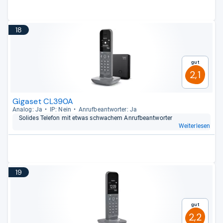
18
Gut
2,1
Gigaset CL390A
Ana­log: Ja
IP: Nein
Anruf­be­ant­wor­ter: Ja
Soli­des Tele­fon mit etwas schwa­chem Anruf­be­ant­wor­ter
Weiterlesen
19
Gut
2,2