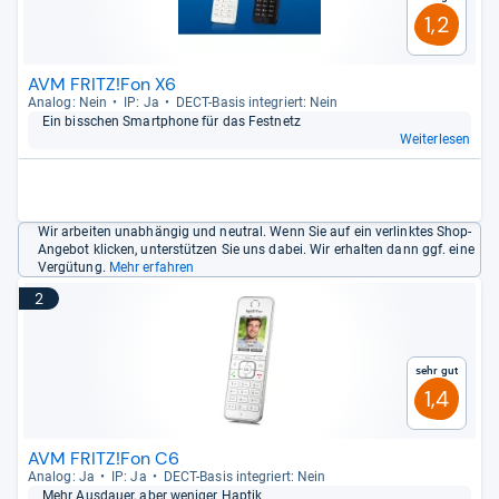
1,2
AVM FRITZ!Fon X6
Ana­log: Nein
IP: Ja
DECT-​Basis inte­griert: Nein
Ein biss­chen Smart­phone für das Fest­netz
Weiterlesen
Wir arbeiten unabhängig und neutral. Wenn Sie auf ein verlinktes Shop-
Angebot klicken, unterstützen Sie uns dabei. Wir erhalten dann ggf. eine
Vergütung.
Mehr erfahren
2
Sehr gut
1,4
AVM FRITZ!Fon C6
Ana­log: Ja
IP: Ja
DECT-​Basis inte­griert: Nein
Mehr Aus­dauer, aber weni­ger Hap­tik