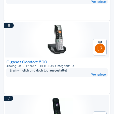
Weiterlesen
6
Gut
1,7
Gigaset Comfort 500
Ana­log: Ja
IP: Nein
DECT-​Basis inte­griert: Ja
Erschwing­lich und doch top aus­ge­stat­tet
Weiterlesen
7