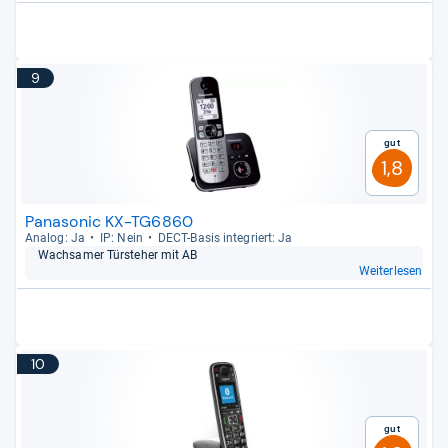
9
Gut
1,8
Panasonic KX-TG6860
Ana­log: Ja
IP: Nein
DECT-​Basis inte­griert: Ja
Wach­sa­mer Tür­ste­her mit AB
Weiterlesen
10
Gut