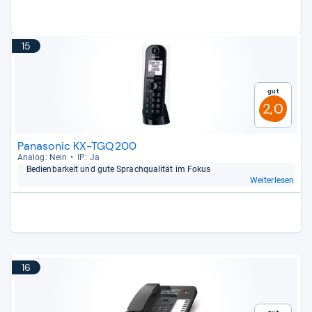
15
Gut
2,0
Panasonic KX-TGQ200
Ana­log: Nein
IP: Ja
Bedien­bar­keit und gute Sprach­qua­li­tät im Fokus
Weiterlesen
16