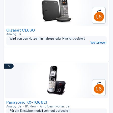
Gut
1,6
Gigaset CL660
Ana­log: Ja
Wird von den Nut­zern in nahezu jeder Hin­sicht gefei­ert
Weiterlesen
5
Gut
1,6
Panasonic KX-TG6821
Ana­log: Ja
IP: Nein
Anruf­be­ant­wor­ter: Ja
Für ein Ein­stei­ger­mo­dell sehr gut auf­ge­stellt