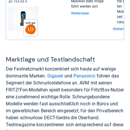
Mobil­teil stets mit­ge­
frei bele
ab 164,68 €
führt wer­den soll
ten
Mobil­tei
Weiterlesen
zeit
robust u
Sehr gut
1,0
Weiterlese
Marktlage und Testlandschaft
Der Festnetzmarkt konzentriert sich heute auf wenige
dominante Marken:
Gigaset
und
Panasonic
führen das
Segment der Schnurlostelefone an. AVM mit seinen
FRITZ!Fon-Modellen spielt besonders für Fritz!Box-Nutzer
eine zunehmend wichtige Rolle. Schnurgebundene
Modelle werden fast ausschließlich noch in Büros und
im gewerblichen Bereich eingesetzt; für den Privatbereich
haben schnurlose DECT-Geräte die Oberhand.
Testmagazine konzentrieren sich entsprechend auf diese