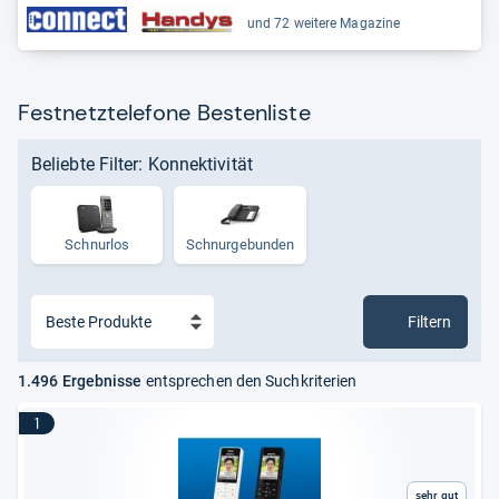
und 72 weitere Magazine
Festnetztelefone Bestenliste
Beliebte Filter: Konnektivität
Schnurlos
Schnur­ge­bun­den
Filtern
1.496 Ergebnisse
entsprechen den Suchkriterien
1
Sehr gut