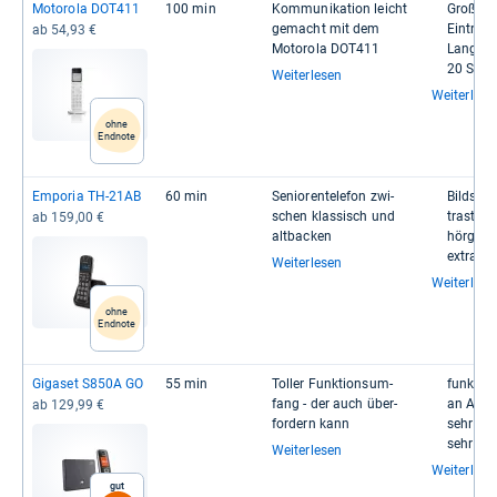
Moto­rola DOT411
100 min
Kom­mu­ni­ka­tion leicht
Großes T
gemacht mit dem
Ein­trä­g
ab 54,93 €
Moto­rola DOT411
Lange Ak
20 Stun­
Weiterlesen
Weiterlese
ohne
Endnote
Empo­ria TH-​21AB
60 min
Senio­ren­te­le­fon zwi­
Bild­sc
schen klas­sisch und
trast
ab 159,00 €
alt­ba­cken
hör­ge­rä
extra La
Weiterlesen
Weiterlese
ohne
Endnote
Giga­set S850A GO
55 min
Tol­ler Funk­ti­ons­um­
funk­tio­
fang -​ der auch über­
an Ana­l
ab 129,99 €
for­dern kann
sehr gu
sehr gro
Weiterlesen
Weiterlese
Gut