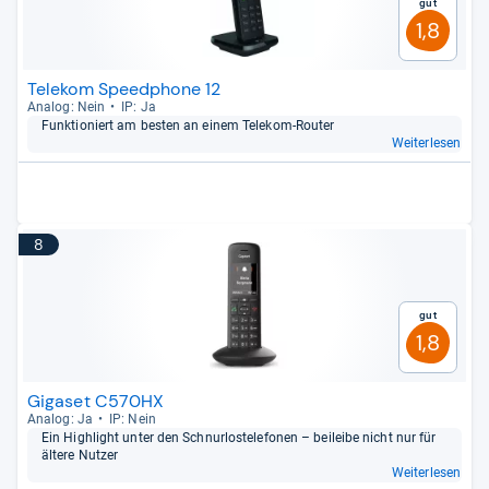
Gut
1,8
Telekom Speedphone 12
Ana­log: Nein
IP: Ja
Funk­tio­niert am bes­ten an einem Tele­kom-​Rou­ter
Weiterlesen
8
Gut
1,8
Gigaset C570HX
Ana­log: Ja
IP: Nein
Ein High­light unter den Schnur­los­te­le­fo­nen – bei­leibe nicht nur für
ältere Nut­zer
Weiterlesen