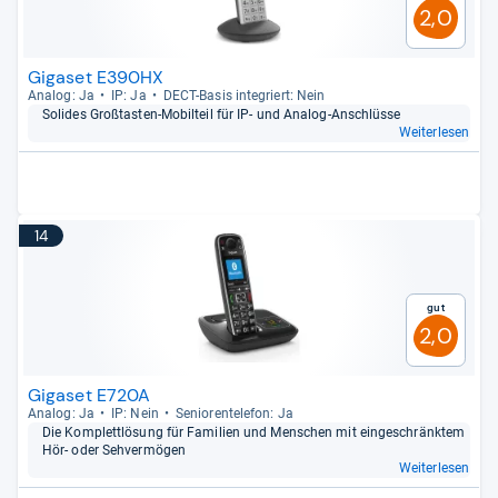
2,0
Gigaset E390HX
Ana­log: Ja
IP: Ja
DECT-​Basis inte­griert: Nein
Soli­des Groß­tas­ten-​Mobil­teil für IP-​ und Ana­log-​Anschlüsse
Weiterlesen
14
Gut
2,0
Gigaset E720A
Ana­log: Ja
IP: Nein
Senio­ren­te­le­fon: Ja
Die Kom­plett­lö­sung für Fami­lien und Men­schen mit ein­ge­schränk­tem
Hör-​ oder Seh­ver­mö­gen
Weiterlesen