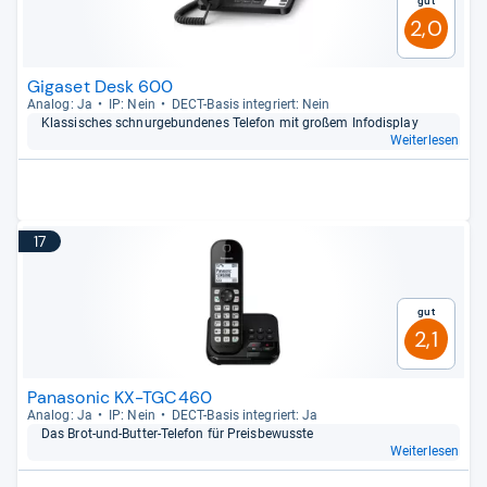
Gut
2,0
Gigaset Desk 600
Ana­log: Ja
IP: Nein
DECT-​Basis inte­griert: Nein
Klas­si­sches schnur­ge­bun­de­nes Tele­fon mit großem Info­dis­play
Weiterlesen
17
Gut
2,1
Panasonic KX-TGC460
Ana­log: Ja
IP: Nein
DECT-​Basis inte­griert: Ja
Das Brot-​und-​But­ter-​Tele­fon für Preis­be­wusste
Weiterlesen