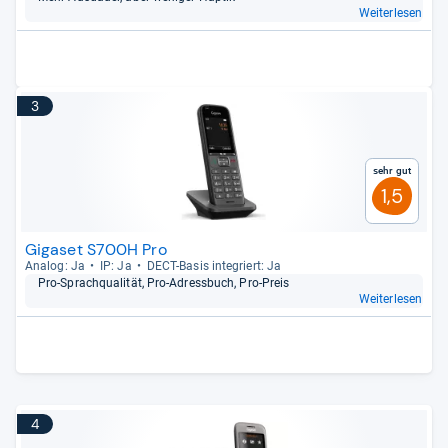
Weiterlesen
3
Sehr gut
1,5
Gigaset S700H Pro
Ana­log: Ja
IP: Ja
DECT-​Basis inte­griert: Ja
Pro-​Sprach­qua­li­tät, Pro-​Adress­buch, Pro-​Preis
Weiterlesen
4