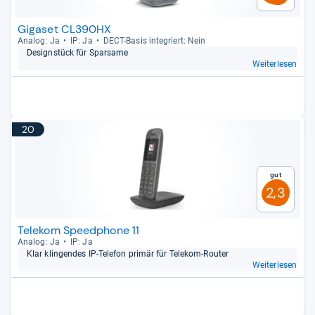
Gigaset CL390HX
Ana­log: Ja
IP: Ja
DECT-​Basis inte­griert: Nein
Desi­gnstück für Spar­same
Weiterlesen
20
Gut
2,3
Telekom Speedphone 11
Ana­log: Ja
IP: Ja
Klar klin­gen­des IP-​Tele­fon pri­mär für Tele­kom-​Rou­ter
Weiterlesen