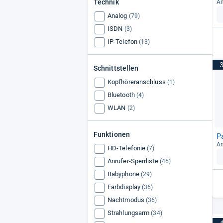
Technik
An
Analog
(79)
ISDN
(3)
IP-Telefon
(13)
Schnittstellen
Kopfhöreranschluss
(1)
Bluetooth
(4)
WLAN
(2)
Funktionen
P
An
HD-Telefonie
(7)
Anrufer-Sperrliste
(45)
Babyphone
(29)
Farbdisplay
(36)
Nachtmodus
(36)
Strahlungsarm
(34)