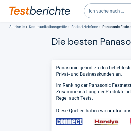
Geben
Sie
Startseite
Kommunikationsgeräte
Festnetztelefone
Panasonic Festne
mindestens
Die bes­ten Pana­so­n
drei
Zeichen
ein.
Vorschläge
erscheinen
Panasonic gehört zu den beliebteste
automatisch
Privat- und Businesskunden an.
und
Im Ranking der Panasonic Festnetz
lassen
Zusammenstellung der Produkte arbei
sich
Regel auch Tests.
mit
den
Diese Quellen haben wir
neutral
aus
Pfeiltasten
auswählen.