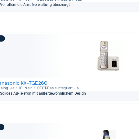
Vor allem die Anruf­ver­wal­tung über­zeugt
6
anasonic KX-TGE260
a­log: Ja
IP: Nein
DECT-​Basis inte­griert: Ja
Soli­des AB-​Tele­fon mit außer­ge­wöhn­li­chem Design
7