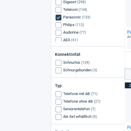
Gigaset
(298)
Telekom
(134)
Panasonic
(133)
Philips
(112)
P
Audioline
(77)
An
AEG
(61)
Swissvoice
(51)
Konnektivität
Hagenuk
(41)
Schnurlos
Grundig
(129)
(38)
Schnurgebunden
Aastra DeTeWe
(5)
(38)
Typ
Telefone mit AB
(71)
Telefone ohne AB
(27)
Seniorentelefon
(7)
Als Set erhältlich
(9)
P