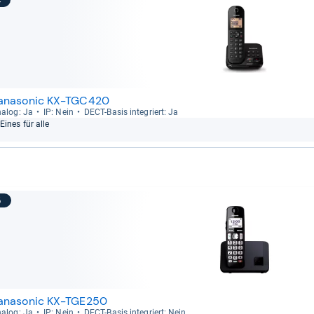
4
anasonic KX-TGC420
a­log: Ja
IP: Nein
DECT-​Basis inte­griert: Ja
Eines für alle
5
anasonic KX-TGE250
a­log: Ja
IP: Nein
DECT-​Basis inte­griert: Nein