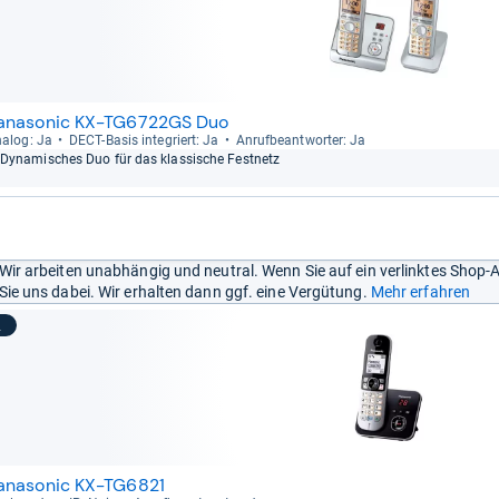
anasonic KX-TG6722GS Duo
a­log: Ja
DECT-​Basis inte­griert: Ja
Anruf­be­ant­wor­ter: Ja
Dyna­mi­sches Duo für das klas­si­sche Fest­netz
Wir arbeiten unabhängig und neutral. Wenn Sie auf ein verlinktes Shop-
Sie uns dabei. Wir erhalten dann ggf. eine Vergütung.
Mehr erfahren
2
anasonic KX-TG6821