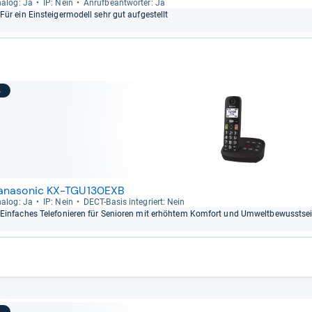
a­log: Ja
IP: Nein
Anruf­be­ant­wor­ter: Ja
Für ein Ein­stei­ger­mo­dell sehr gut auf­ge­stellt
3
anasonic KX-TGU130EXB
a­log: Ja
IP: Nein
DECT-​Basis inte­griert: Nein
Ein­fa­ches Tele­fo­nie­ren für Senio­ren mit erhöh­tem Kom­fort und Umwelt­be­wusst­se