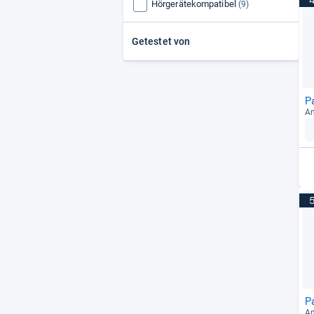
Hörgerätekompatibel
(9)
Getestet von
P
An
P
An