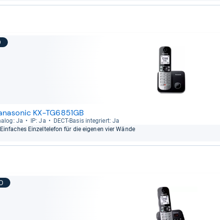
9
anasonic KX-TG6851GB
a­log: Ja
IP: Ja
DECT-​Basis inte­griert: Ja
Ein­fa­ches Ein­zel­te­le­fon für die eige­nen vier Wände
10