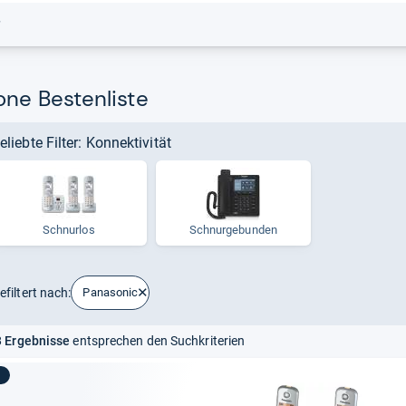
r
one Bestenliste
eliebte Filter: Konnektivität
Schnurlos
Schnur­ge­bun­den
efiltert nach:
Panasonic
 Ergebnisse
entsprechen den Suchkriterien