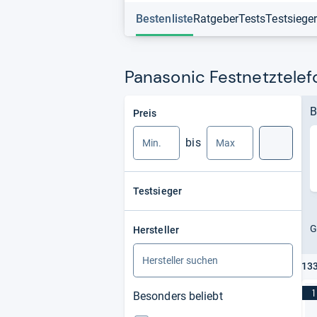
Bestenliste
Ratgeber
Tests
Testsiege
Panasonic Festnetztelef
Min.
Max.
B
Preis
bis
Suche
Testsieger
G
Hersteller
133
1
Besonders beliebt