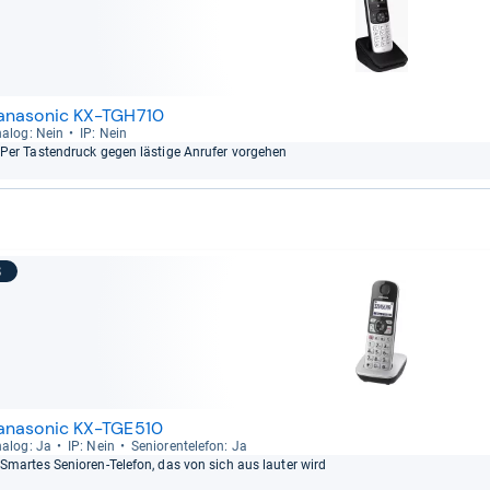
anasonic KX-TGH710
a­log: Nein
IP: Nein
Per Tas­ten­druck gegen läs­tige Anru­fer vor­ge­hen
8
anasonic KX-TGE510
a­log: Ja
IP: Nein
Senio­ren­te­le­fon: Ja
Smar­tes Senio­ren-​Tele­fon, das von sich aus lau­ter wird