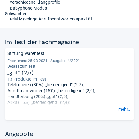
verschiedene Klangprofile
Babyphone-Modus
Schwächen
relativ geringe Anrufbeantworterkapazität
Im Test der Fach­ma­ga­zine
Stiftung Warentest
Erschienen: 25.03.2021
|
Ausgabe: 4/2021
Details zum Test
„gut“ (2,5)
13 Produkte im Test
Telefonieren (30%): „befriedigend“ (2,7);
Anrufbeantworter (15%): „befriedigend“ (2,9);
Handhabung (20%): „gut“ (2,5);
Akku (15%): „befriedigend“ (2,9);
Vielseitigkeit (10%): „gut“ (2,3);
mehr...
Umwelteigenschaften (10%): „sehr gut“ (1,1).
Angebote