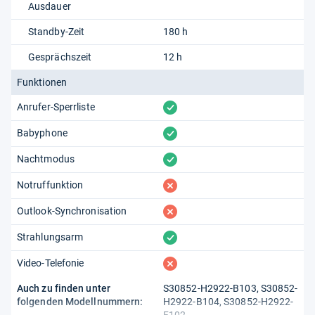
Ausdauer
Standby-Zeit
180 h
Gesprächszeit
12 h
Funktionen
vorhanden
Anrufer-Sperrliste
vorhanden
Babyphone
vorhanden
Nachtmodus
fehlt
Notruffunktion
fehlt
Outlook-Synchronisation
vorhanden
Strahlungsarm
fehlt
Video-Telefonie
Auch zu finden unter
S30852-H2922-B103, S30852-
folgenden Modellnummern:
H2922-B104, S30852-H2922-
F102