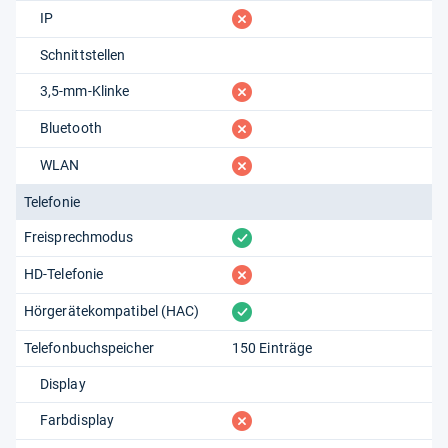
fehlt
IP
Schnittstellen
fehlt
3,5-mm-Klinke
fehlt
Bluetooth
fehlt
WLAN
Telefonie
vorhanden
Freisprechmodus
fehlt
HD-Telefonie
vorhanden
Hörgerätekompatibel (HAC)
Telefonbuchspeicher
150 Einträge
Display
fehlt
Farbdisplay