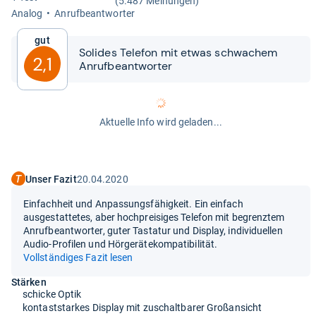
(5.487 Meinungen)
Ana­log
Anruf­be­ant­wor­ter
Gut
Soli­des Tele­fon mit etwas schwa­chem
2,1
Anruf­be­ant­wor­ter
Aktuelle Info wird geladen...
Unser Fazit
20.04.2020
Einfachheit und Anpassungsfähigkeit. Ein einfach
ausgestattetes, aber hochpreisiges Telefon mit begrenztem
Anrufbeantworter, guter Tastatur und Display, individuellen
Audio-Profilen und Hörgerätekompatibilität.
Vollständiges Fazit lesen
Stärken
schicke Optik
kontaststarkes Display mit zuschaltbarer Großansicht