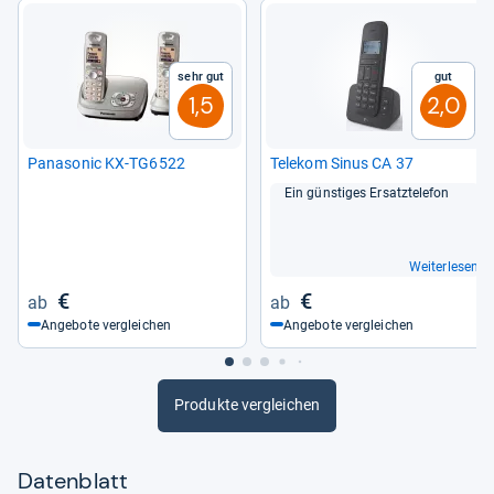
Sehr gut
Gut
1,5
2,0
Pana­so­nic KX-​TG6522
Tele­kom Sinus CA 37
Ein güns­ti­ges Ersatz­te­le­fon
Weiterlesen
€
€
Angebote vergleichen
Angebote vergleichen
Produkte vergleichen
Datenblatt