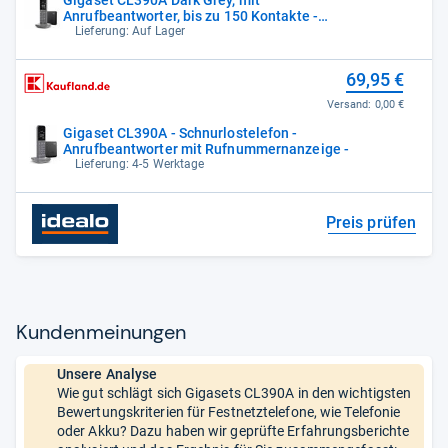
Anrufbeantworter, bis zu 150 Kontakte -
BRANDNEU
Lieferung: Auf Lager
69,95 €
Versand:
0,00 €
Gigaset CL390A - Schnurlostelefon -
Anrufbeantworter mit Rufnummernanzeige -
Lieferung: 4-5 Werktage
Preis prüfen
Kun­den­mei­nun­gen
Unsere Analyse
Wie gut schlägt sich Gigasets CL390A in den wichtigsten
Bewertungskriterien für Festnetztelefone, wie Telefonie
oder Akku? Dazu haben wir geprüfte Erfahrungsberichte