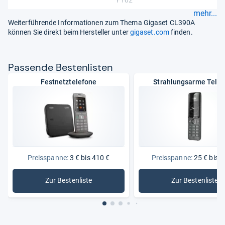
mehr...
Weiterführende Informationen zum Thema Gigaset CL390A
können Sie direkt beim Hersteller unter
gigaset.com
finden.
Pas­sende Bes­ten­lis­ten
Festnetztelefone
Strahlungsarme Tele
Preisspanne:
3 € bis 410 €
Preisspanne:
25 € bis 1
Zur Bestenliste
Zur Bestenliste
: Festnetztelefone
: Strahlu