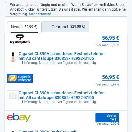
Wir arbeiten unabhängig und neutral. Wenn Sie auf ein verlinktes Shop-
Angebot klicken, unterstützen Sie uns dabei. Wir erhalten dann ggf. eine
Vergütung.
Mehr erfahren
Gebraucht
Neu
(29,00 €)
(ab 59,99 €)
56,95 €
Versand:
6,99 €
Gigaset CL390A schnurloses Festnetztelefon
mit AB cantaloupe S30852-H2922-B105
Lieferung: Noch nicht verfügbar, nicht vorrätig
56,95 €
Versand:
6,99 €
Gigaset CL390A schnurloses Festnetztelefon
mit AB cantaloupe S30852-H2922-B105
Lieferung: Noch nicht verfügbar, nicht vorrätig
59,99 €
Bester
Preis
Versand:
0,00 €
Gigaset CL390A Dark Grey, mit