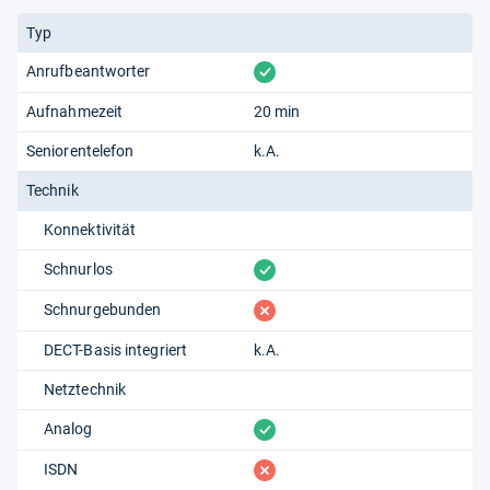
Typ
vorhanden
Anrufbeantworter
Aufnahmezeit
20 min
Seniorentelefon
k.A.
Technik
Konnektivität
vorhanden
Schnurlos
fehlt
Schnurgebunden
DECT-Basis integriert
k.A.
Netztechnik
vorhanden
Analog
fehlt
ISDN