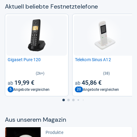
Aktu­ell beliebte Fest­netz­te­le­fone
Giga­set Pure 120
Tele­kom Sinus A12
(2k+)
(38)
19,99 €
45,86 €
5
20
Angebote vergleichen
Angebote vergleichen
Aus unse­rem Maga­zin
Produkte