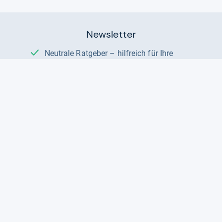
Newsletter
Neutrale Ratgeber – hilfreich für Ihre
Produktwahl
Gut getestete Produkte – passend zur
Jahreszeit
Tipps & Tricks
Datenschutz und Widerruf
Auf
Auf
Auf
Facebook
Instagram
X