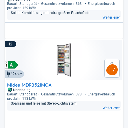
Bau­art: Stand­ge­rät
Gesamt­nutz­vo­lu­men: 363 l
Ener­gie­ver­brauch
pro Jahr: 129 kWh
Solide Kom­bi­lö­sung mit extra großem Fris­che­fach
Weiterlesen
12
Gut
1,7
40
€/J.**
Midea MDRB521MGA
Nachhaltig
Bau­art: Stand­ge­rät
Gesamt­nutz­vo­lu­men: 378 l
Ener­gie­ver­brauch
pro Jahr: 113 kWh
Spar­sam und leise mit Ste­reo-​Licht­sys­tem
Weiterlesen