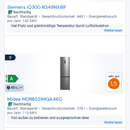
Siemens iQ300 KG49NXIBF
Nachhaltig
Bau­art: Stand­ge­rät
Gesamt­nutz­vo­lu­men: 440 l
Ener­gie­ver­brauch
pro Jahr: 142 kWh
Viel Platz und gleich­mä­ßige Tem­pe­ra­tur durch Luft­zir­ku­la­tion
Weiterlesen
8
Sehr gut
1,5
40
€/J.**
Midea MDRB521MGA46O
Nachhaltig
Bau­art: Stand­ge­rät
Gesamt­nutz­vo­lu­men: 378 l
Ener­gie­ver­brauch
pro Jahr: 113 kWh
Von außen zu bedie­nen und aus­ge­spro­chen leise
Weiterlesen