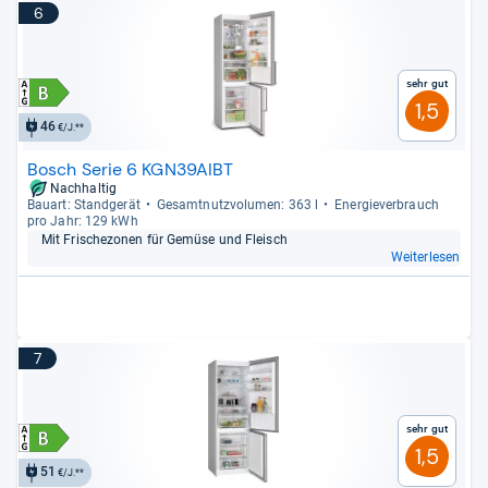
6
Sehr gut
1,5
46
€/J.**
Bosch Serie 6 KGN39AIBT
Nachhaltig
Bau­art: Stand­ge­rät
Gesamt­nutz­vo­lu­men: 363 l
Ener­gie­ver­brauch
pro Jahr: 129 kWh
Mit Fri­sche­zo­nen für Gemüse und Fleisch
Weiterlesen
7
Sehr gut
1,5
51
€/J.**