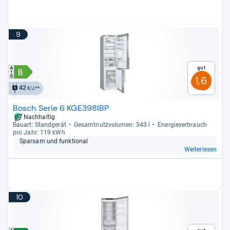
9
Gut
1,6
42
€/J.**
Bosch Serie 6 KGE398IBP
Nachhaltig
Bau­art: Stand­ge­rät
Gesamt­nutz­vo­lu­men: 343 l
Ener­gie­ver­brauch
pro Jahr: 119 kWh
Spar­sam und funk­tio­nal
Weiterlesen
10