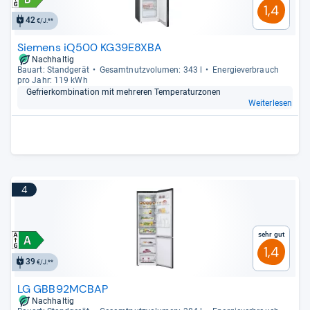
1,4
42
€/J.**
Siemens iQ500 KG39E8XBA
Nachhaltig
Bau­art: Stand­ge­rät
Gesamt­nutz­vo­lu­men: 343 l
Ener­gie­ver­brauch
pro Jahr: 119 kWh
Gefrier­kom­bi­na­tion mit meh­re­ren Tem­pe­ra­tur­zo­nen
Weiterlesen
4
Sehr gut
1,4
39
€/J.**
LG GBB92MCBAP
Nachhaltig