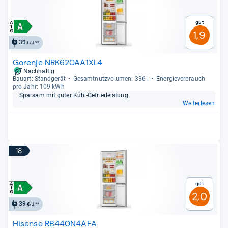
Gut
1,9
39
€/J.**
Gorenje NRK620AA1XL4
Nachhaltig
Bau­art: Stand­ge­rät
Gesamt­nutz­vo­lu­men: 336 l
Ener­gie­ver­brauch
pro Jahr: 109 kWh
Spar­sam mit guter Kühl-​Gefrier­leis­tung
Weiterlesen
18
Gut
2,0
39
€/J.**
Hisense RB440N4AFA