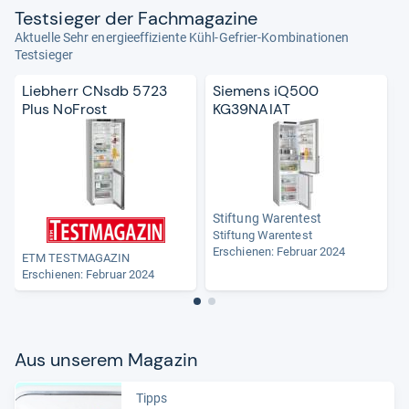
Test­sie­ger der Fach­ma­ga­zine
Aktuelle Sehr energieeffiziente Kühl-Gefrier-Kombinationen
Testsieger
Liebherr CNsdb 5723
Siemens iQ500
Plus NoFrost
KG39NAIAT
Stiftung Warentest
Stiftung Warentest
S
Erschienen: Februar 2024
ETM TESTMAGAZIN
Erschienen: Februar 2024
Aus unse­rem Maga­zin
Tipps