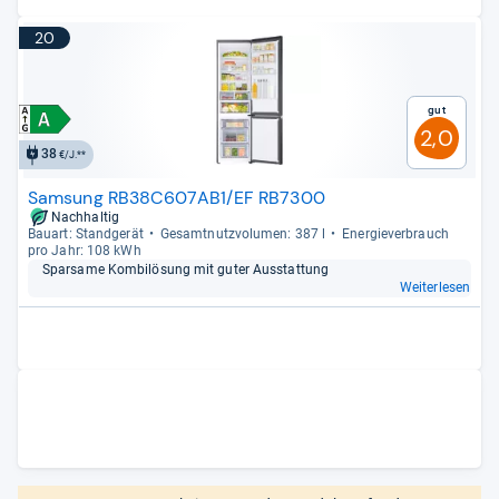
20
Gut
2,0
38
€/J.**
Samsung RB38C607AB1/EF RB7300
Nachhaltig
Bau­art: Stand­ge­rät
Gesamt­nutz­vo­lu­men: 387 l
Ener­gie­ver­brauch
pro Jahr: 108 kWh
Spar­same Kom­bi­lö­sung mit guter Aus­stat­tung
Weiterlesen