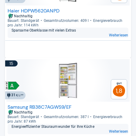
Haier HDPW5620ANPD
Nachhaltig
Bau­art: Stand­ge­rät
Gesamt­nutz­vo­lu­men: 409 l
Ener­gie­ver­brauch
pro Jahr: 114 kWh
Spar­same Ober­klasse mit vie­len Extras
Weiterlesen
15
Gut
1,8
31
€/J.**
Samsung RB38C7AGWS9/EF
Nachhaltig
Bau­art: Stand­ge­rät
Gesamt­nutz­vo­lu­men: 387 l
Ener­gie­ver­brauch
pro Jahr: 87 kWh
Ener­gie­ef­fi­zi­en­ter Stau­raum­wun­der für Ihre Küche
Weiterlesen