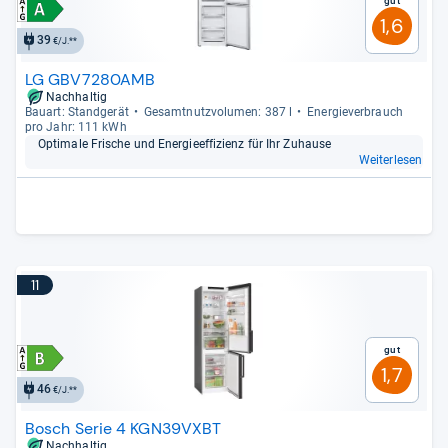
Gut
1,6
39
€/J.**
LG GBV7280AMB
Nachhaltig
Bau­art: Stand­ge­rät
Gesamt­nutz­vo­lu­men: 387 l
Ener­gie­ver­brauch
pro Jahr: 111 kWh
Opti­male Fri­sche und Ener­gie­ef­fi­zi­enz für Ihr Zuhause
Weiterlesen
11
Gut
1,7
46
€/J.**
Bosch Serie 4 KGN39VXBT
Nachhaltig