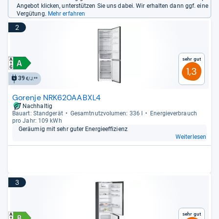
Angebot klicken, unterstützen Sie uns dabei. Wir erhalten dann ggf. eine
Vergütung.
Mehr erfahren
2
Sehr gut
1,3
39
€/J.**
Gorenje NRK620AABXL4
Nachhaltig
Bau­art: Stand­ge­rät
Gesamt­nutz­vo­lu­men: 336 l
Ener­gie­ver­brauch
pro Jahr: 109 kWh
Geräu­mig mit sehr guter Ener­gie­ef­fi­zi­enz
Weiterlesen
3
Sehr gut