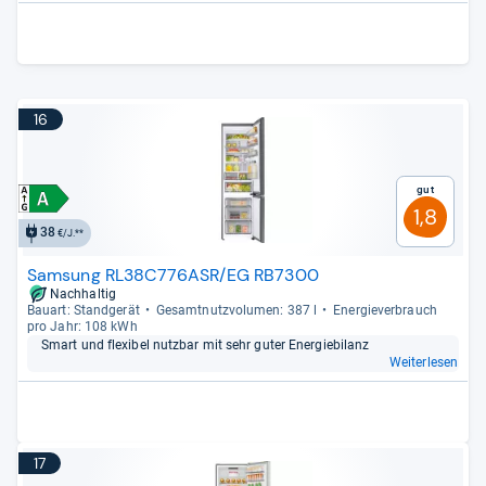
16
Gut
1,8
38
€/J.**
Samsung RL38C776ASR/EG RB7300
Nachhaltig
Bau­art: Stand­ge­rät
Gesamt­nutz­vo­lu­men: 387 l
Ener­gie­ver­brauch
pro Jahr: 108 kWh
Smart und fle­xi­bel nutz­bar mit sehr guter Ener­gie­bi­lanz
Weiterlesen
17