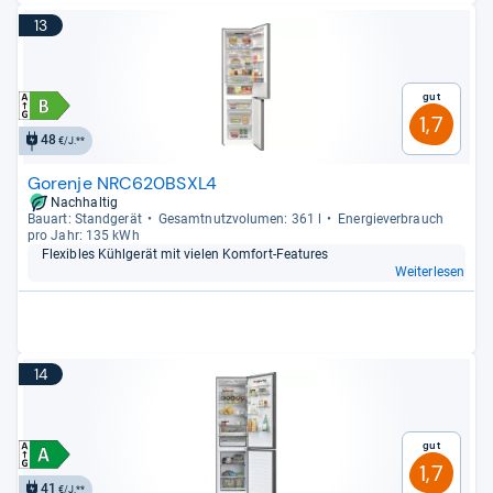
13
Gut
1,7
48
€/J.**
Gorenje NRC620BSXL4
Nachhaltig
Bau­art: Stand­ge­rät
Gesamt­nutz­vo­lu­men: 361 l
Ener­gie­ver­brauch
pro Jahr: 135 kWh
Fle­xibles Kühl­ge­rät mit vie­len Kom­fort-​Fea­tu­res
Weiterlesen
14
Gut
1,7
41
€/J.**