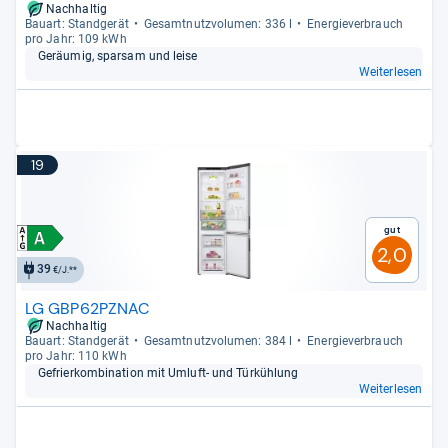
Nachhaltig
Bau­art: Stand­ge­rät
Gesamt­nutz­vo­lu­men: 336 l
Ener­gie­ver­brauch
pro Jahr: 109 kWh
Geräu­mig, spar­sam und leise
Weiterlesen
19
Gut
2,0
39
€/J.**
LG GBP62PZNAC
Nachhaltig
Bau­art: Stand­ge­rät
Gesamt­nutz­vo­lu­men: 384 l
Ener­gie­ver­brauch
pro Jahr: 110 kWh
Gefrier­kom­bi­na­tion mit Umluft-​ und Tür­küh­lung
Weiterlesen