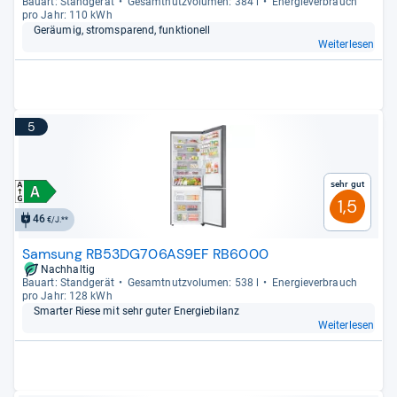
Bau­art: Stand­ge­rät
Gesamt­nutz­vo­lu­men: 384 l
Ener­gie­ver­brauch
pro Jahr: 110 kWh
Geräu­mig, strom­spa­rend, funk­tio­nell
Weiterlesen
5
Sehr gut
1,5
46
€/J.**
Samsung RB53DG706AS9EF RB6000
Nachhaltig
Bau­art: Stand­ge­rät
Gesamt­nutz­vo­lu­men: 538 l
Ener­gie­ver­brauch
pro Jahr: 128 kWh
Smar­ter Riese mit sehr guter Ener­gie­bi­lanz
Weiterlesen