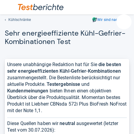
Kühlschränke
Wir sind nachhaltig
Suc
Sehr ener­gie­ef­fi­zi­ente Kühl-​Gefrier-​
Geben
Sie
Kom­bi­na­tio­nen Test
mindest
drei
Zeichen
Unsere unabhängige Redaktion hat für Sie
die besten
ein.
sehr energieeffizienten Kühl-Gefrier-Kombinationen
Vorschl
zusammengestellt. Die Bestenliste berücksichtigt nur
erschei
aktuelle Produkte.
Testergebnisse
und
automat
Kundenmeinungen
bieten Ihnen einen objektiven
und
Überblick über die Produktqualität. Momentan bestes
lassen
Produkt ist Liebherr CBNsda 572i Plus BioFresh NoFrost
sich
mit der Note 1,1.
mit
den
Diese Quellen haben wir
neutral
ausgewertet (letzter
Pfeiltas
Test vom
30.07.2026
):
auswähl