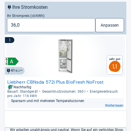
Ihre Stromkosten
Ihr Strompreis (ct/kWh)
Anpassen
1
Sehr gut
1,1
41
€/J.**
Liebherr CBNsda 572i Plus BioFresh NoFrost
Nachhaltig
Bau­art: Stand­ge­rät
Gesamt­nutz­vo­lu­men: 360 l
Ener­gie­ver­brauch
pro Jahr: 116 kWh
Spar­sam und mit meh­re­ren Tem­pe­ra­tur­zo­nen
Weiterlesen
Wir arbeiten unabhängig und neutral. Wenn Sie auf ein verlinktes Shop-