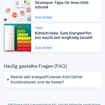
Strom­spar-​Tipps für Ihren Kühl­
schrank
Zum Artikel
Tipps
Kühl­schränke: Gute Ener­gie­ef­fi­zi­
enz macht sich lang­fris­tig bezahlt
Zum Artikel
Häu­fig gestellte Fra­gen (FAQ)
Welche sehr energieeffizienten Kühl-Gefrier-
Kombinationen sind die besten?
Alle Preise sind Gesamtpreise inkl. aktuell geltender gesetzlicher