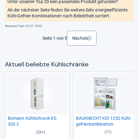
Unter unseren Top 20 kein passendes Produkt gefunden?
Ab der nächsten Seite finden Sie weitere Sehr energieeffiziente
Kühl-Gefrier-Kombinationen nach Beliebtheit sortiert.
Neuester Test:
30.07.2026
Seite 1 von 5
Nächste
weiter
Aktu­ell beliebte Kühl­schränke
Bomann Kühl­schrank KG
BAU­KNECHT KDI 12S2 Kühl­
320.2
ge­frier­kom­bi­na­tion
(2k+)
(77)