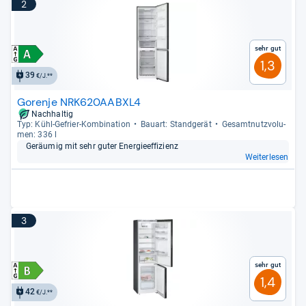
2
Sehr gut
1,3
39
€/J.**
Gorenje NRK620AABXL4
Nachhaltig
Typ: Kühl-​Gefrier-​Kom­bi­na­tion
Bau­art: Stand­ge­rät
Gesamt­nutz­vo­lu­
men: 336 l
Geräu­mig mit sehr guter Ener­gie­ef­fi­zi­enz
Weiterlesen
3
Sehr gut
1,4
42
€/J.**