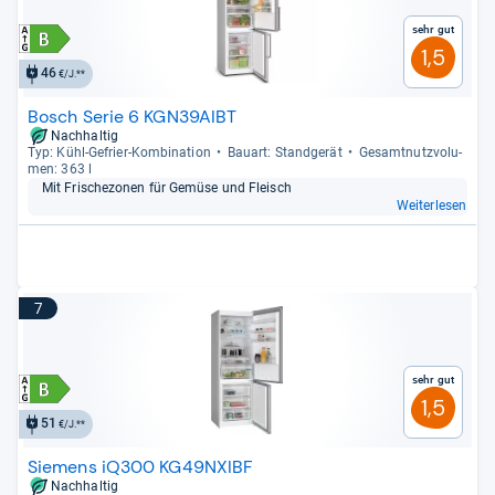
Sehr gut
1,5
46
€/J.**
Bosch Serie 6 KGN39AIBT
Nachhaltig
Typ: Kühl-​Gefrier-​Kom­bi­na­tion
Bau­art: Stand­ge­rät
Gesamt­nutz­vo­lu­
men: 363 l
Mit Fri­sche­zo­nen für Gemüse und Fleisch
Weiterlesen
7
Sehr gut
1,5
51
€/J.**
Siemens iQ300 KG49NXIBF
Nachhaltig