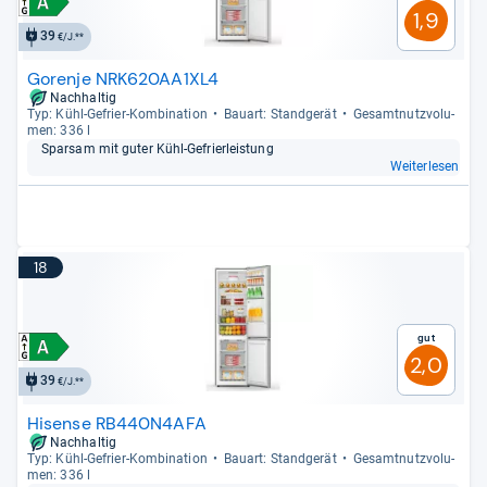
1,9
39
€/J.**
Gorenje NRK620AA1XL4
Nachhaltig
Typ: Kühl-​Gefrier-​Kom­bi­na­tion
Bau­art: Stand­ge­rät
Gesamt­nutz­vo­lu­
men: 336 l
Spar­sam mit guter Kühl-​Gefrier­leis­tung
Weiterlesen
18
Gut
2,0
39
€/J.**
Hisense RB440N4AFA
Nachhaltig
Typ: Kühl-​Gefrier-​Kom­bi­na­tion
Bau­art: Stand­ge­rät
Gesamt­nutz­vo­lu­
men: 336 l