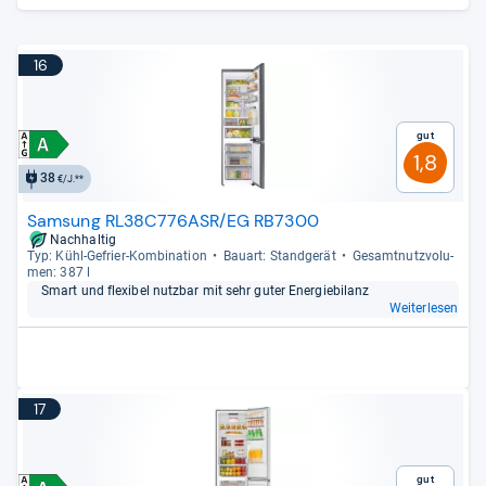
16
Gut
1,8
38
€/J.**
Samsung RL38C776ASR/EG RB7300
Nachhaltig
Typ: Kühl-​Gefrier-​Kom­bi­na­tion
Bau­art: Stand­ge­rät
Gesamt­nutz­vo­lu­
men: 387 l
Smart und fle­xi­bel nutz­bar mit sehr guter Ener­gie­bi­lanz
Weiterlesen
17
Gut