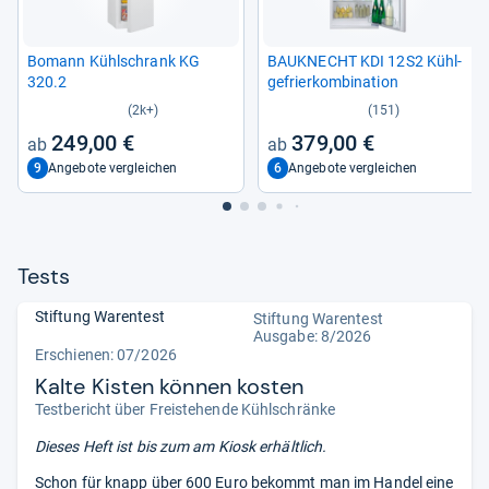
Bomann Kühl­schrank KG
BAU­KNECHT KDI 12S2 Kühl­
320.2
ge­frier­kom­bi­na­tion
(2k+)
(151)
249,00 €
379,00 €
9
6
Angebote vergleichen
Angebote vergleichen
Tests
Stiftung Warentest
Stiftung Warentest
Ausgabe: 8/2026
Erschienen:
07/2026
Kalte Kisten können kosten
Testbericht über Freistehende Kühlschränke
Dieses Heft ist bis zum
am Kiosk erhältlich.
Schon für knapp über 600 Euro bekommt man im Handel eine