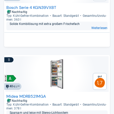
Bosch Serie 4 KGN39VXBT
Nachhaltig
Typ: Kühl-​Gefrier-​Kom­bi­na­tion
Bau­art: Stand­ge­rät
Gesamt­nutz­vo­lu­
men: 363 l
Solide Kom­bi­lö­sung mit extra großem Fris­che­fach
Weiterlesen
11
Gut
1,7
40
€/J.**
Midea MDRB521MGA
Nachhaltig
Typ: Kühl-​Gefrier-​Kom­bi­na­tion
Bau­art: Stand­ge­rät
Gesamt­nutz­vo­lu­
men: 378 l
Spar­sam und leise mit Ste­reo-​Licht­sys­tem