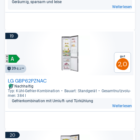
Geräu­mig, spar­sam und leise
Weiterlesen
19
Gut
2,0
39
€/J.**
LG GBP62PZNAC
Nachhaltig
Typ: Kühl-​Gefrier-​Kom­bi­na­tion
Bau­art: Stand­ge­rät
Gesamt­nutz­vo­lu­
men: 384 l
Gefrier­kom­bi­na­tion mit Umluft-​ und Tür­küh­lung
Weiterlesen
20