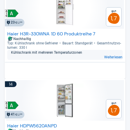
Gut
1,7
23
€/J.**
Haier H3R-330WNA 1D 60 Produktreihe 7
Nachhaltig
Typ: Kühl­schrank ohne Gefrie­rer
Bau­art: Stand­ge­rät
Gesamt­nutz­vo­
lu­men: 330 l
Kühl­schrank mit meh­re­ren Tem­pe­ra­tur­zo­nen
Weiterlesen
14
Gut
1,7
41
€/J.**
Haier HDPW5620ANPD