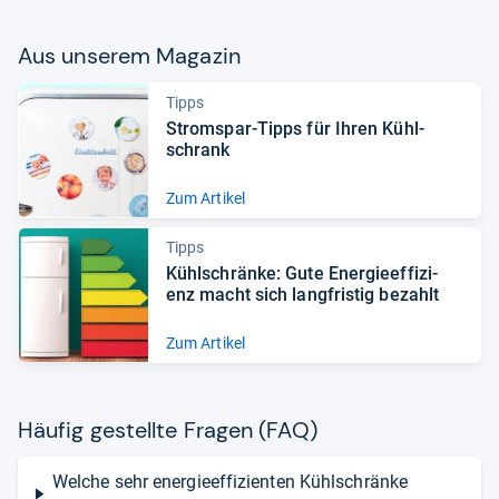
Aus unse­rem Maga­zin
Tipps
Strom­spar-​Tipps für Ihren Kühl­
schrank
Zum Artikel
Tipps
Kühl­schränke: Gute Ener­gie­ef­fi­zi­
enz macht sich lang­fris­tig bezahlt
Zum Artikel
Häu­fig gestellte Fra­gen (FAQ)
Welche sehr energieeffizienten Kühlschränke