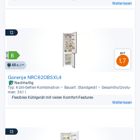
Weiterlesen
12
Gut
1,7
48
€/J.**
Gorenje NRC620BSXL4
Nachhaltig
Typ: Kühl-​Gefrier-​Kom­bi­na­tion
Bau­art: Stand­ge­rät
Gesamt­nutz­vo­lu­
men: 361 l
Fle­xibles Kühl­ge­rät mit vie­len Kom­fort-​Fea­tu­res
Weiterlesen
13