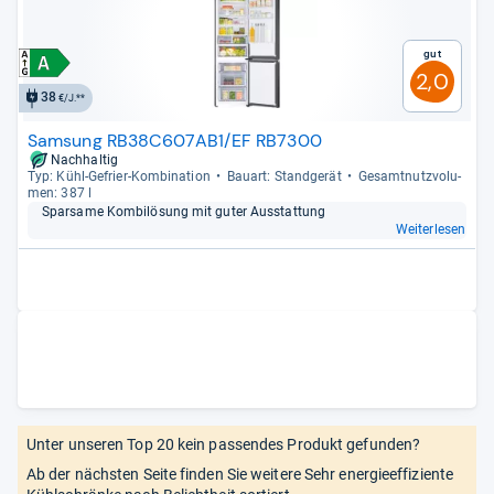
Gut
2,0
38
€/J.**
Samsung RB38C607AB1/EF RB7300
Nachhaltig
Typ: Kühl-​Gefrier-​Kom­bi­na­tion
Bau­art: Stand­ge­rät
Gesamt­nutz­vo­lu­
men: 387 l
Spar­same Kom­bi­lö­sung mit guter Aus­stat­tung
Weiterlesen
Unter unseren Top 20 kein passendes Produkt gefunden?
Ab der nächsten Seite finden Sie weitere Sehr energieeffiziente