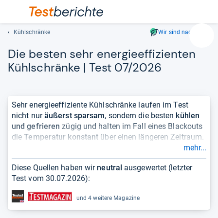
Kühlschränke
Wir sind nachhaltig
Suc
Die bes­ten sehr ener­gie­ef­fi­zi­en­ten
Geben
Sie
Kühl­schränke | Test 07/2026
mindest
drei
Zeichen
Sehr energieeffiziente Kühlschränke laufen im Test
ein.
nicht nur
äußerst sparsam
, sondern die besten
kühlen
Vorschl
und gefrieren
zügig und halten im Fall eines Blackouts
erschei
die
Temperatur konstant
über einen längeren Zeitraum.
automat
mehr...
und
Wer viel Wert auf
Nachhaltigkeit
legt, sollte zu einem
lassen
möglichst energieeffizienten Kühlschrank greifen,
Diese Quellen haben wir
neutral
ausgewertet (letzter
sich
zumal das Gerät rund um die Uhr läuft. Leider schaffen
Test vom
30.07.2026
):
mit
es bislang die wenigsten Modelle in die besten
den
Energieeffizienzklassen A oder B. Hersteller lassen sich
und 4 weitere Magazine
Pfeiltas
dieses Alleinstellungsmerkmal zudem gut bezahlen.
auswähl