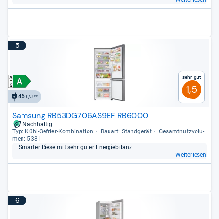
Weiterlesen
5
Sehr gut
1,5
46
€/J.**
Samsung RB53DG706AS9EF RB6000
Nachhaltig
Typ: Kühl-​Gefrier-​Kom­bi­na­tion
Bau­art: Stand­ge­rät
Gesamt­nutz­vo­lu­
men: 538 l
Smar­ter Riese mit sehr guter Ener­gie­bi­lanz
Weiterlesen
6