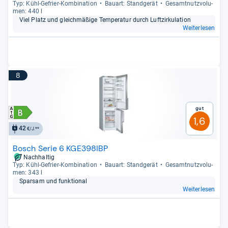
Typ: Kühl-​Gefrier-​Kom­bi­na­tion
Bau­art: Stand­ge­rät
Gesamt­nutz­vo­lu­
men: 440 l
Viel Platz und gleich­mä­ßige Tem­pe­ra­tur durch Luft­zir­ku­la­tion
Weiterlesen
8
Gut
1,6
42
€/J.**
Bosch Serie 6 KGE398IBP
Nachhaltig
Typ: Kühl-​Gefrier-​Kom­bi­na­tion
Bau­art: Stand­ge­rät
Gesamt­nutz­vo­lu­
men: 343 l
Spar­sam und funk­tio­nal
Weiterlesen