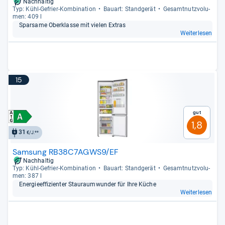
Nachhaltig
Typ: Kühl-​Gefrier-​Kom­bi­na­tion
Bau­art: Stand­ge­rät
Gesamt­nutz­vo­lu­
men: 409 l
Spar­same Ober­klasse mit vie­len Extras
Weiterlesen
15
Gut
1,8
31
€/J.**
Samsung RB38C7AGWS9/EF
Nachhaltig
Typ: Kühl-​Gefrier-​Kom­bi­na­tion
Bau­art: Stand­ge­rät
Gesamt­nutz­vo­lu­
men: 387 l
Ener­gie­ef­fi­zi­en­ter Stau­raum­wun­der für Ihre Küche
Weiterlesen