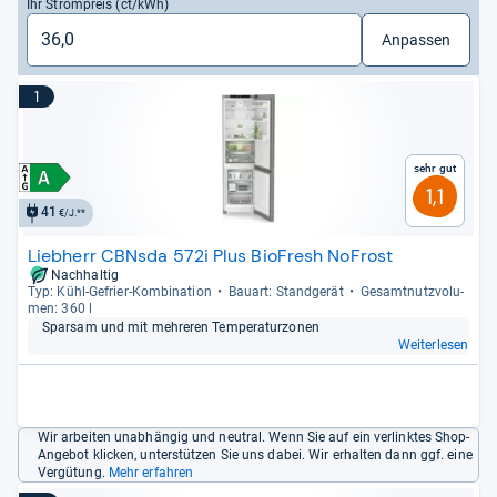
Ihr Strompreis (ct/kWh)
Anpassen
1
Sehr gut
1,1
41
€/J.**
Liebherr CBNsda 572i Plus BioFresh NoFrost
Nachhaltig
Typ: Kühl-​Gefrier-​Kom­bi­na­tion
Bau­art: Stand­ge­rät
Gesamt­nutz­vo­lu­
men: 360 l
Spar­sam und mit meh­re­ren Tem­pe­ra­tur­zo­nen
Weiterlesen
Wir arbeiten unabhängig und neutral. Wenn Sie auf ein verlinktes Shop-
Angebot klicken, unterstützen Sie uns dabei. Wir erhalten dann ggf. eine
Vergütung.
Mehr erfahren