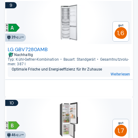
9
Gut
1,6
39
€/J.**
LG GBV7280AMB
Nachhaltig
Typ: Kühl-​Gefrier-​Kom­bi­na­tion
Bau­art: Stand­ge­rät
Gesamt­nutz­vo­lu­
men: 387 l
Opti­male Fri­sche und Ener­gie­ef­fi­zi­enz für Ihr Zuhause
Weiterlesen
10
Gut
1,7
46
€/J.**