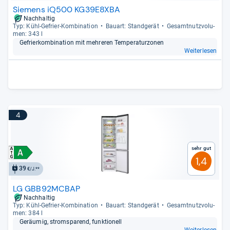
Siemens iQ500 KG39E8XBA
Nachhaltig
Typ: Kühl-​Gefrier-​Kom­bi­na­tion
Bau­art: Stand­ge­rät
Gesamt­nutz­vo­lu­
men: 343 l
Gefrier­kom­bi­na­tion mit meh­re­ren Tem­pe­ra­tur­zo­nen
Weiterlesen
4
Sehr gut
1,4
39
€/J.**
LG GBB92MCBAP
Nachhaltig
Typ: Kühl-​Gefrier-​Kom­bi­na­tion
Bau­art: Stand­ge­rät
Gesamt­nutz­vo­lu­
men: 384 l
Geräu­mig, strom­spa­rend, funk­tio­nell