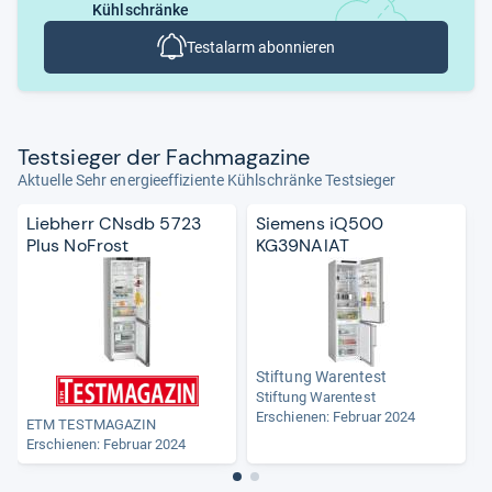
Kühlschränke
Testalarm abonnieren
Test­sie­ger der Fach­ma­ga­zine
Aktuelle Sehr energieeffiziente Kühlschränke Testsieger
Liebherr CNsdb 5723
Siemens iQ500
Plus NoFrost
KG39NAIAT
Stiftung Warentest
Stiftung Warentest
S
Erschienen: Februar 2024
ETM TESTMAGAZIN
Erschienen: Februar 2024