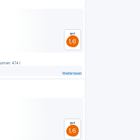
Gut
1,6
lu­men: 474 l
Weiterlesen
Gut
1,6