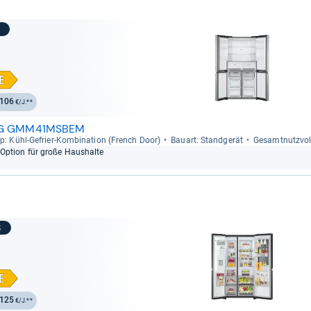
7
106
€/J.**
G GMM41MSBEM
p: Kühl-​Gefrier-​Kom­bi­na­tion (French Door)
Bau­art: Stand­ge­rät
Gesamt­nutz­vo­
Option für große Haus­halte
8
125
€/J.**