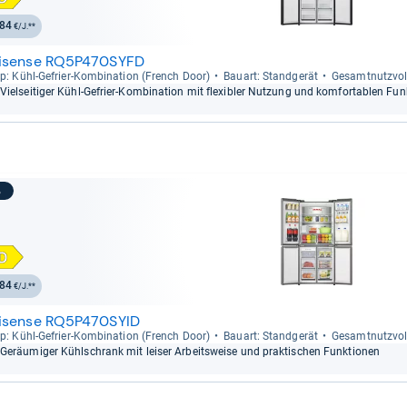
84
€/J.**
isense RQ5P470SYFD
p: Kühl-​Gefrier-​Kom­bi­na­tion (French Door)
Bau­art: Stand­ge­rät
Gesamt­nutz­vo­
Viel­sei­ti­ger Kühl-​Gefrier-​Kom­bi­na­tion mit fle­xibler Nut­zung und kom­for­ta­blen Fun
3
84
€/J.**
isense RQ5P470SYID
p: Kühl-​Gefrier-​Kom­bi­na­tion (French Door)
Bau­art: Stand­ge­rät
Gesamt­nutz­vo­
Geräu­mi­ger Kühl­schrank mit lei­ser Arbeits­weise und prak­ti­schen Funk­tio­nen