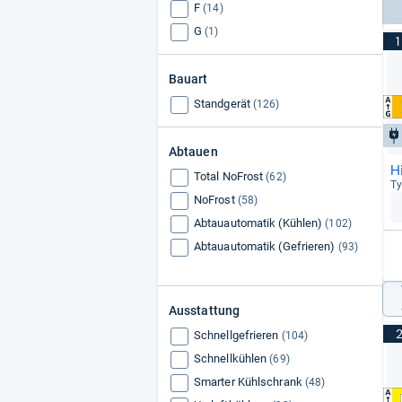
F
(14)
G
(1)
1
Bauart
Standgerät
(126)
Abtauen
H
Total NoFrost
(62)
Ty
NoFrost
(58)
Abtauautomatik (Kühlen)
(102)
Abtauautomatik (Gefrieren)
(93)
Ausstattung
Schnellgefrieren
(104)
Schnellkühlen
(69)
Smarter Kühlschrank
(48)