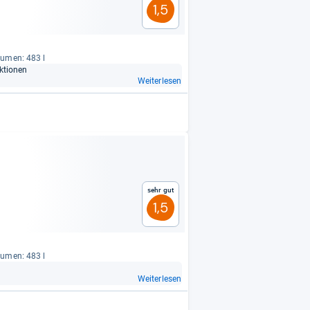
1,5
lu­men: 483 l
k­tio­nen
Weiterlesen
Sehr gut
1,5
lu­men: 483 l
Weiterlesen