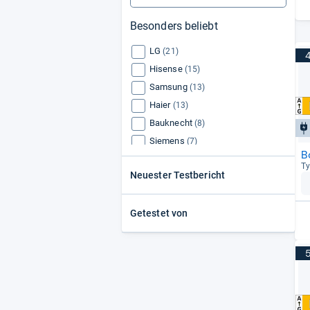
Besonders beliebt
LG
(21)
Hisense
(15)
Samsung
(13)
Haier
(13)
Bauknecht
(8)
Siemens
(7)
B
Bomann
(6)
Ty
Neuester Testbericht
Hanseatic
(5)
Midea
(4)
Getestet von
PKM
(4)
Bosch
(3)
Changhong
(3)
Sharp
(3)
Hotpoint
(3)
Beko
(3)