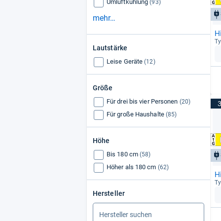
Umluftkühlung
(93)
mehr…
H
Ty
Lautstärke
Leise Geräte
(12)
Größe
Für drei bis vier Personen
(20)
Für große Haushalte
(85)
Höhe
Bis 180 cm
(58)
Höher als 180 cm
(62)
H
Ty
Hersteller