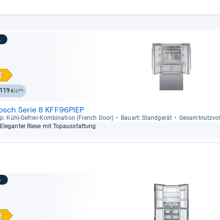
4
119
€/J.**
osch Serie 8 KFF96PIEP
p: Kühl-​Gefrier-​Kom­bi­na­tion (French Door)
Bau­art: Stand­ge­rät
Gesamt­nutz­vo­
Ele­gan­ter Riese mit Topaus­stat­tung
5