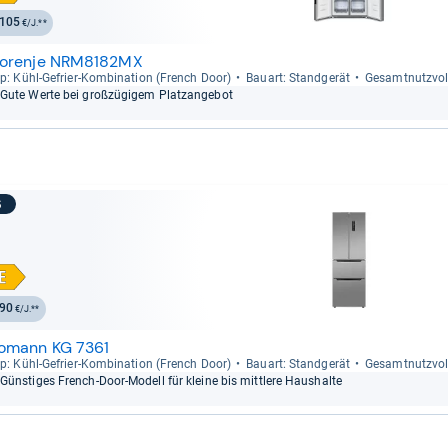
105
€/J.**
orenje NRM8182MX
p: Kühl-​Gefrier-​Kom­bi­na­tion (French Door)
Bau­art: Stand­ge­rät
Gesamt­nutz­vo­
Gute Werte bei groß­zü­gi­gem Platz­an­ge­bot
6
90
€/J.**
omann KG 7361
p: Kühl-​Gefrier-​Kom­bi­na­tion (French Door)
Bau­art: Stand­ge­rät
Gesamt­nutz­vo­
Güns­ti­ges French-​Door-​Modell für kleine bis mitt­lere Haus­halte