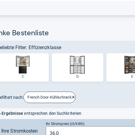
r
ke Bestenliste
eliebte Filter: Effizienzklasse
C
D
E
efiltert nach:
French Door-Kühlschrank
 Ergebnisse
entsprechen den Suchkriterien
Ihr Strompreis (ct/kWh)
Ihre Stromkosten