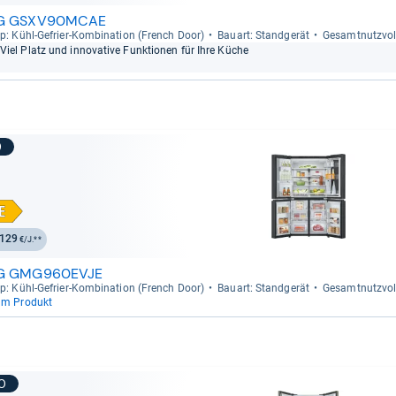
G GSXV90MCAE
p: Kühl-​Gefrier-​Kom­bi­na­tion (French Door)
Bau­art: Stand­ge­rät
Gesamt­nutz­vo­
Viel Platz und inno­va­tive Funk­tio­nen für Ihre Küche
9
129
€/J.**
G GMG960EVJE
p: Kühl-​Gefrier-​Kom­bi­na­tion (French Door)
Bau­art: Stand­ge­rät
Gesamt­nutz­vo­
um Produkt
10