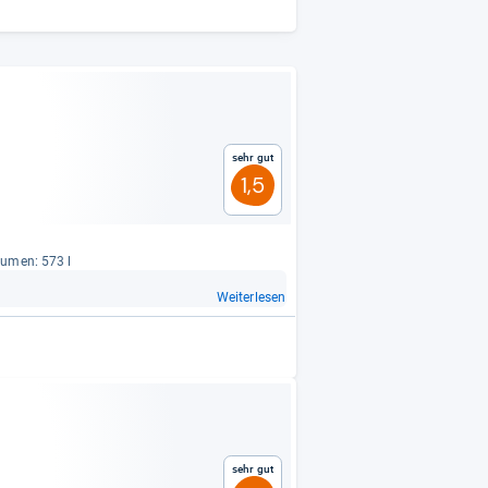
Sehr gut
1,5
lu­men: 573 l
Weiterlesen
Sehr gut