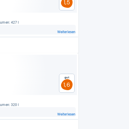
1,5
lu­men: 427 l
Weiterlesen
Gut
1,6
lu­men: 320 l
Weiterlesen