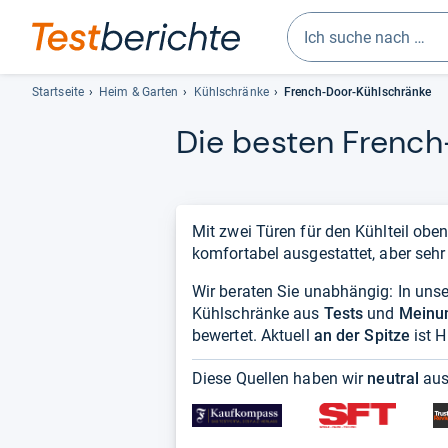
Geben
Sie
Startseite
Heim & Garten
Kühlschränke
French-Door-Kühlschränke
mindestens
Die bes­ten French
drei
Zeichen
ein.
Vorschläge
erscheinen
Mit zwei Türen für den Kühlteil oben
automatisch
komfortabel ausgestattet, aber sehr
und
Wir beraten Sie unabhängig: In unser
lassen
Kühlschränke aus
sich
Tests
und
Meinu
bewertet. Aktuell
mit
an der Spitze
ist 
den
Diese Quellen haben wir
neutral
aus
Pfeiltasten
auswählen.