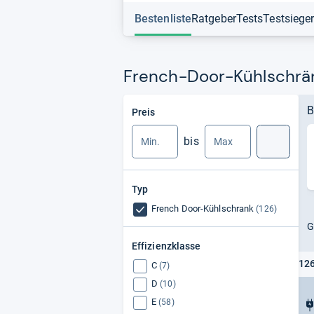
Bestenliste
Ratgeber
Tests
Testsiege
French-Door-Kühlschrän
Min.
Max.
B
Preis
bis
Suche
Typ
French Door-Kühlschrank
(126)
G
Effizienzklasse
126
C
(7)
D
(10)
E
(58)