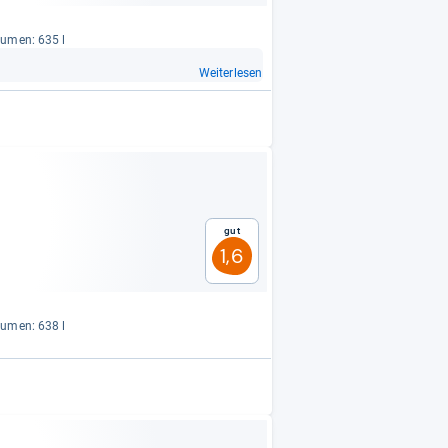
lu­men: 635 l
Weiterlesen
Gut
1,6
lu­men: 638 l