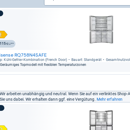
115
€/J.**
isense RQ758N4SAFE
p: Kühl-​Gefrier-​Kom­bi­na­tion (French Door)
Bau­art: Stand­ge­rät
Gesamt­nutz­vo­
Geräu­mi­ges Top­mo­dell mit fle­xiblen Tem­pe­ra­tur­zo­nen
Wir arbeiten unabhängig und neutral. Wenn Sie auf ein verlinktes Shop-
Sie uns dabei. Wir erhalten dann ggf. eine Vergütung.
Mehr erfahren
2