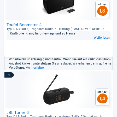
Sehr gut
1,3
Teufel Boomster 4
Typ: DAB-​Radio, Trag­ba­res Radio
Leis­tung (RMS): 42 W
Akku: Ja
Kraft­vol­ler Klang für unter­wegs und zu Hause
Weiterlesen
Wir arbeiten unabhängig und neutral. Wenn Sie auf ein verlinktes Shop-
Angebot klicken, unterstützen Sie uns dabei. Wir erhalten dann ggf. eine
Vergütung.
Mehr erfahren
2
Sehr gut
1,4
JBL Tuner 3
Typ: DAB-​Radio, Trag­ba­res Radio
Leis­tung (RMS): 7 W
Akku: Ja