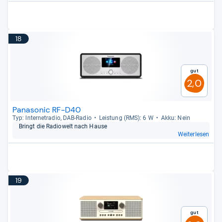
18
Gut
2,0
Panasonic RF-D40
Typ: Inter­ne­tra­dio, DAB-​Radio
Leis­tung (RMS): 6 W
Akku: Nein
Bringt die Radio­welt nach Hause
Weiterlesen
19
Gut