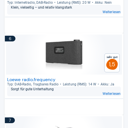
Typ: Inter­ne­tra­dio, DAB-​Radio
Leis­tung (RMS): 20 W
Akku: Nein
Klein, viel­sei­tig – und rela­tiv klang­stark
Weiterlesen
6
Sehr gut
1,5
Loewe radio.frequency
Typ: DAB-​Radio, Trag­ba­res Radio
Leis­tung (RMS): 14 W
Akku: Ja
Sorgt für gute Unter­hal­tung
Weiterlesen
7