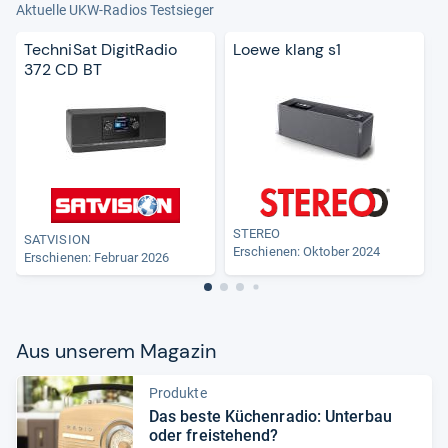
Aktuelle UKW-Radios Testsieger
TechniSat DigitRadio
Loewe klang s1
372 CD BT
STEREO
SATVISION
A
Erschienen: Oktober 2024
Erschienen:
Februar 2026
Aus unse­rem Maga­zin
Produkte
Das beste Küchen­ra­dio: Unter­bau
oder frei­ste­hend?