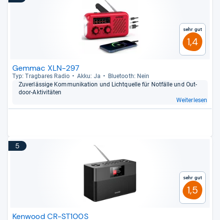
Sehr gut
1,4
Gemmac XLN-297
Typ: Trag­ba­res Radio
Akku: Ja
Blue­tooth: Nein
Zuver­läs­sige Kom­mu­ni­ka­tion und Licht­quelle für Not­fälle und Out­
door-​Akti­vi­tä­ten
Weiterlesen
5
Sehr gut
1,5
Kenwood CR-ST100S