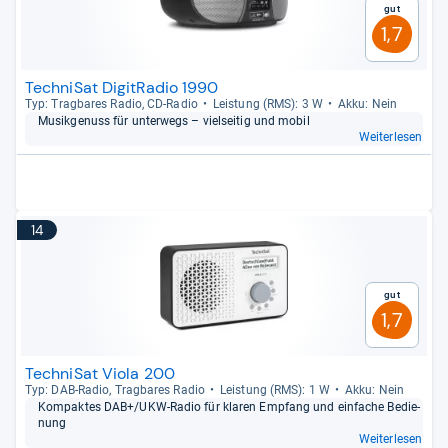
Gut
1,7
TechniSat DigitRadio 1990
Typ: Trag­ba­res Radio, CD-​Radio
Leis­tung (RMS): 3 W
Akku: Nein
Musik­ge­nuss für unter­wegs – viel­sei­tig und mobil
Weiterlesen
14
Gut
1,7
TechniSat Viola 200
Typ: DAB-​Radio, Trag­ba­res Radio
Leis­tung (RMS): 1 W
Akku: Nein
Kom­pak­tes DAB+/UKW-​Radio für kla­ren Emp­fang und ein­fa­che Bedie­
nung
Weiterlesen