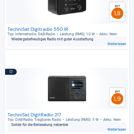
Gut
1,8
TechniSat Digitradio 550 IR
Typ: Inter­ne­tra­dio, DAB-​Radio
Leis­tung (RMS): 10 W
Akku: Nein
Wie­der­ga­be­freu­di­ges Radio mit guter Aus­stat­tung
Weiterlesen
17
Gut
1,9
TechniSat DigitRadio 217
Typ: DAB-​Radio, Trag­ba­res Radio
Leis­tung (RMS): 5 W
Akku: Nein
Solide für die Berie­se­lung neben­bei
Weiterlesen