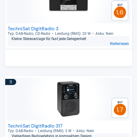
Gut
1,6
TechniSat DigitRadio 3
Typ: DAB-​Radio, CD-​Radio
Leis­tung (RMS): 20 W
Akku: Nein
Kleine Ste­reo­an­lage für fast jede Gele­gen­heit
Weiterlesen
11
Gut
1,7
TechniSat DigitRadio 317
Typ: DAB-​Radio
Leis­tung (RMS): 3 W
Akku: Nein
Viel­sei­ti­ges Radioer­leb­nis in kom­pak­tem Design