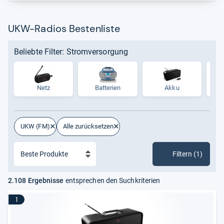
UKW-Radios Bestenliste
Beliebte Filter: Stromversorgung
Netz
Batterien
Akku
H
UKW (FM)
Alle zurücksetzen
Filtern (1)
2.108 Ergebnisse
entsprechen den Suchkriterien
1