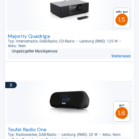
Sehr gut
1,5
Majority Quadriga
Typ: Inter­ne­tra­dio, DAB-​Radio, CD-​Radio
Leis­tung (RMS): 120 W
Akku: Nein
Unge­zü­gel­ter Musik­ge­nuss
Weiterlesen
8
Gut
1,6
Teufel Radio One
Typ: Radio­we­cker, DAB-​Radio
Leis­tung (RMS): 20 W
Akku: Nein