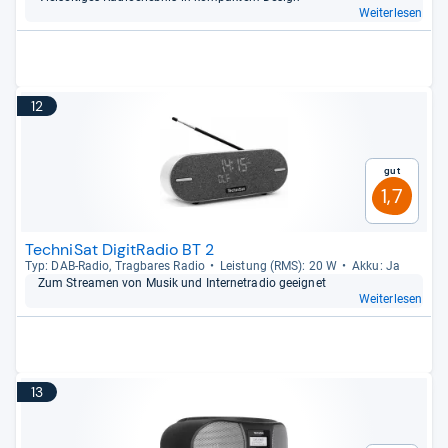
Weiterlesen
12
Gut
1,7
TechniSat DigitRadio BT 2
Typ: DAB-​Radio, Trag­ba­res Radio
Leis­tung (RMS): 20 W
Akku: Ja
Zum Stre­a­men von Musik und Inter­ne­tra­dio geeig­net
Weiterlesen
13