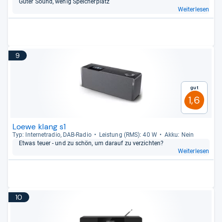
Guter Sound, wenig Spei­cher­platz
Weiterlesen
9
Gut
1,6
Loewe klang s1
Typ: Inter­ne­tra­dio, DAB-​Radio
Leis­tung (RMS): 40 W
Akku: Nein
Etwas teuer -​ und zu schön, um dar­auf zu ver­zich­ten?
Weiterlesen
10