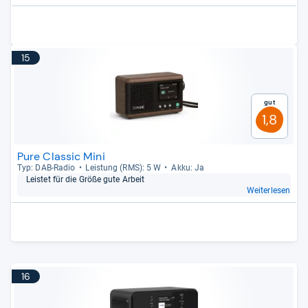
15
Gut
1,8
Pure Classic Mini
Typ: DAB-​Radio
Leis­tung (RMS): 5 W
Akku: Ja
Leis­tet für die Größe gute Arbeit
Weiterlesen
16