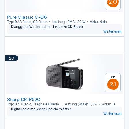
2,0
Pure Classic C-D6
Typ: DAB-​Radio, CD-​Radio
Leis­tung (RMS): 30 W
Akku: Nein
Klang­gu­ter Wach­ma­cher -​ inklu­sive CD-​Player
Weiterlesen
20
Gut
2,1
Sharp DR-P520
Typ: DAB-​Radio, Trag­ba­res Radio
Leis­tung (RMS): 1,5 W
Akku: Ja
Digi­tal­ra­dio mit vie­len Spei­cher­plät­zen
Weiterlesen