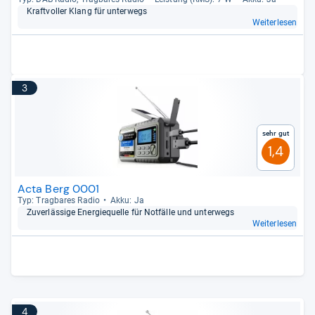
Kraft­vol­ler Klang für unter­wegs
Weiterlesen
3
Sehr gut
1,4
Acta Berg 0001
Typ: Trag­ba­res Radio
Akku: Ja
Zuver­läs­sige Ener­gie­quelle für Not­fälle und unter­wegs
Weiterlesen
4