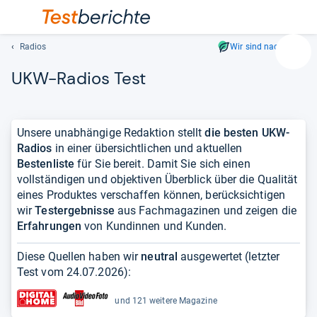
Radios
Wir sind nachhaltig
Suc
UKW-​Radios Test
Geben
Sie
mindest
drei
Unsere unabhängige Redaktion stellt
die besten UKW-
Zeichen
Radios
in einer übersichtlichen und aktuellen
ein.
Bestenliste
für Sie bereit. Damit Sie sich einen
Vorschl
vollständigen und objektiven Überblick über die Qualität
erschei
eines Produktes verschaffen können, berücksichtigen
automat
wir
Testergebnisse
aus Fachmagazinen und zeigen die
und
Erfahrungen
von Kundinnen und Kunden.
lassen
sich
Diese Quellen haben wir
neutral
ausgewertet (letzter
mit
Test vom
24.07.2026
):
den
Pfeiltas
und 121 weitere Magazine
auswähl