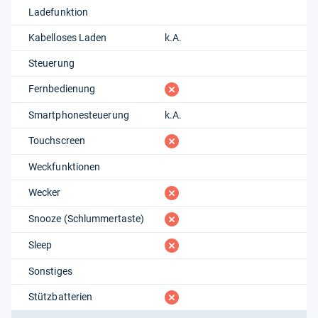
Ladefunktion
Kabelloses Laden
k.A.
Steuerung
fehlt
Fernbedienung
Smartphonesteuerung
k.A.
fehlt
Touchscreen
Weckfunktionen
fehlt
Wecker
fehlt
Snooze (Schlummertaste)
fehlt
Sleep
Sonstiges
fehlt
Stützbatterien