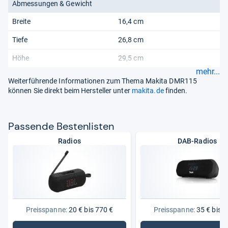
Abmessungen & Gewicht
Breite
16,4 cm
Tiefe
26,8 cm
Höhe
29,5 cm
mehr...
Weiterführende Informationen zum Thema Makita DMR115
können Sie direkt beim Hersteller unter
makita.de
finden.
Pas­sende Bes­ten­lis­ten
Radios
DAB-Radios
Preisspanne:
20 € bis 770 €
Preisspanne:
35 € bis 3