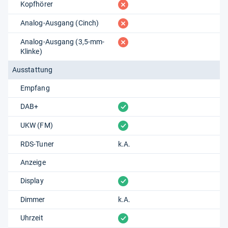
fehlt
Kopfhörer
fehlt
Analog-Ausgang (Cinch)
fehlt
Analog-Ausgang (3,5-mm-
Klinke)
Ausstattung
Empfang
vorhanden
DAB+
vorhanden
UKW (FM)
RDS-Tuner
k.A.
Anzeige
vorhanden
Display
Dimmer
k.A.
vorhanden
Uhrzeit