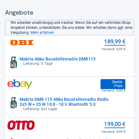
Angebote
Wir arbeiten unabhängig und neutral. Wenn Sie auf ein verlinktes Shop-
Angebot klicken, unterstützen Sie uns dabei. Wir erhalten dann ggf. eine
Vergütung.
Mehr erfahren
189,99 €
Versand:
6,95 €
Makita Akku-Baustellenradio DMR115
Lieferung: 3 Tage
194,69 €
Bester
Preis
Versand:
0,00 €
Makita DMR 115 Akku Baustellenradio Radio
2x5 W + 25 W 10,8 - 18 V Bluetooth 5.0
Lieferung: Auf Lager
199,00 €
Versand:
4,95 €