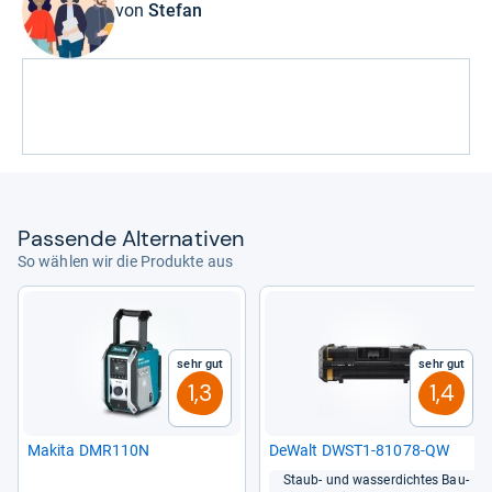
von
Stefan
Pas­sende Alter­na­ti­ven
So wählen wir die Produkte aus
Sehr gut
Sehr gut
1,3
1,4
Makita DMR110N
DeWalt DWST1-​81078-​QW
Staub-​ und was­ser­dich­tes Bau­