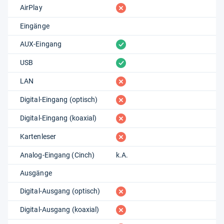
fehlt
AirPlay
Eingänge
vorhanden
AUX-Eingang
vorhanden
USB
fehlt
LAN
fehlt
Digital-Eingang (optisch)
fehlt
Digital-Eingang (koaxial)
fehlt
Kartenleser
Analog-Eingang (Cinch)
k.A.
Ausgänge
fehlt
Digital-Ausgang (optisch)
fehlt
Digital-Ausgang (koaxial)