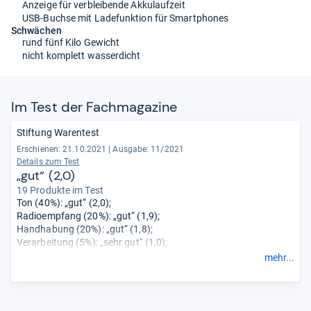
Anzeige für verbleibende Akkulaufzeit
USB-Buchse mit Ladefunktion für Smartphones
Schwächen
rund fünf Kilo Gewicht
nicht komplett wasserdicht
Im Test der Fach­ma­ga­zine
Stiftung Warentest
Erschienen: 21.10.2021
|
Ausgabe: 11/2021
Details zum Test
„gut“ (2,0)
19 Produkte im Test
Ton (40%): „gut“ (2,0);
Radioempfang (20%): „gut“ (1,9);
Handhabung (20%): „gut“ (1,8);
Verarbeitung (5%): „sehr gut“ (1,0);
Stromverbrauch (5%): „sehr gut“ (1,3);
mehr...
Vielseitigkeit (10%): „befriedigend“ (3,0).