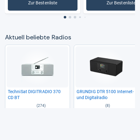
Zur Bestenliste
Zur Bestenliste
: Radios
: DAB-Rad
Aktu­ell beliebte Radios
Tech­ni­Sat DIGITRA­DIO 370
GRUN­DIG DTR 5100 Inter­net-​
CD BT
und Digi­tal­ra­dio
(274)
(8)
111,00 €
74,99 €
11
19
Angebote vergleichen
Angebote vergleichen