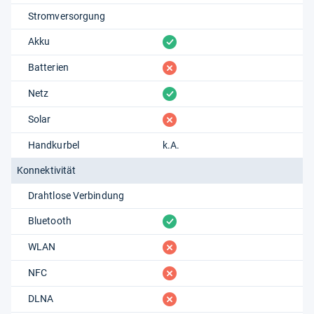
Stromversorgung
vorhanden
Akku
fehlt
Batterien
vorhanden
Netz
fehlt
Solar
Handkurbel
k.A.
Konnektivität
Drahtlose Verbindung
vorhanden
Bluetooth
fehlt
WLAN
fehlt
NFC
fehlt
DLNA