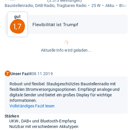
(5.513 Meinungen)
Bau­stel­len­ra­dio, DAB-​Radio, Trag­ba­res Radio
25 W
Akku
Blue­
Gut
Fle­xi­bi­li­tät ist Trumpf
1,7
Aktuelle Info wird geladen...
Unser Fazit
08.11.2019
Robust und flexibel. Staubgeschütztes Baustellenradio mit
flexiblen Stromversorgungsoptionen. Empfängt analoge und
digitale Sender und bietet ein großes Display für wichtige
Informationen.
Vollständiges Fazit lesen
Stärken
UKW-, DAB+ und Bluetooth-Empfang
Nutzbar mit verschiedenen Akkutypen