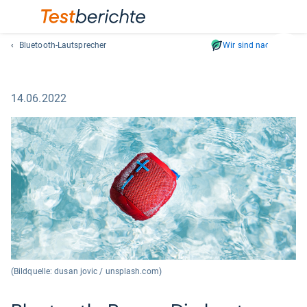
Bluetooth-Lautsprecher
Wir sind nachhaltig
Suc
Geben
Sie
14.06.2022
mindest
drei
Zeichen
ein.
Vorschl
erschei
automat
und
lassen
sich
mit
den
(Bildquelle: dusan jovic / unsplash.com)
Pfeiltas
auswähl