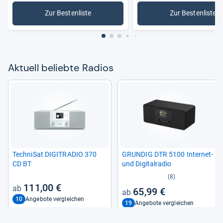
Zur Bestenliste
Zur Bestenliste
: Radios
: DAB-Rad
Aktu­ell beliebte Radios
Tech­ni­Sat DIGITRA­DIO 370
GRUN­DIG DTR 5100 Inter­net-​
CD BT
und Digi­tal­ra­dio
(8)
111,00 €
65,99 €
10
Angebote vergleichen
19
Angebote vergleichen