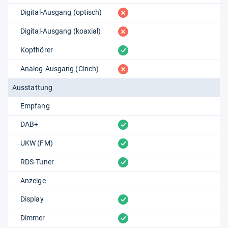
fehlt
Digital-Ausgang (optisch)
fehlt
Digital-Ausgang (koaxial)
vorhanden
Kopfhörer
fehlt
Analog-Ausgang (Cinch)
Ausstattung
Empfang
vorhanden
DAB+
vorhanden
UKW (FM)
vorhanden
RDS-Tuner
Anzeige
vorhanden
Display
vorhanden
Dimmer