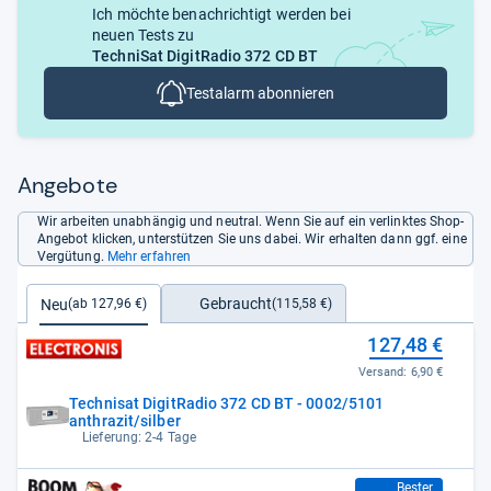
Ich möchte benachrichtigt werden bei
neuen Tests zu
TechniSat DigitRadio 372 CD BT
Testalarm abonnieren
Angebote
Wir arbeiten unabhängig und neutral. Wenn Sie auf ein verlinktes Shop-
Angebot klicken, unterstützen Sie uns dabei. Wir erhalten dann ggf. eine
Vergütung.
Mehr erfahren
Gebraucht
Neu
(115,58 €)
(ab 127,96 €)
127,48 €
Versand:
6,90 €
Technisat DigitRadio 372 CD BT - 0002/5101
anthrazit/silber
Lieferung: 2-4 Tage
127,96 €
Bester