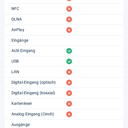
fehlt
NFC
fehlt
DLNA
fehlt
AirPlay
Eingänge
vorhanden
AUX-Eingang
vorhanden
USB
fehlt
LAN
fehlt
Digital-Eingang (optisch)
fehlt
Digital-Eingang (koaxial)
fehlt
Kartenleser
fehlt
Analog-Eingang (Cinch)
Ausgänge