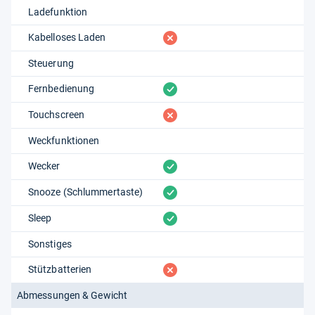
Ladefunktion
fehlt
Kabelloses Laden
Steuerung
vorhanden
Fernbedienung
fehlt
Touchscreen
Weckfunktionen
vorhanden
Wecker
vorhanden
Snooze (Schlummertaste)
vorhanden
Sleep
Sonstiges
fehlt
Stützbatterien
Abmessungen & Gewicht