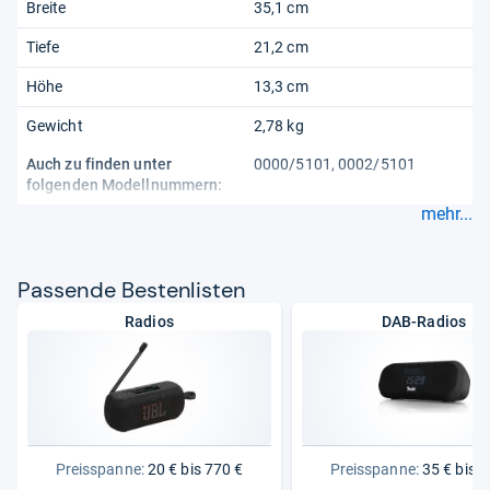
Breite
35,1 cm
Tiefe
21,2 cm
Höhe
13,3 cm
Gewicht
2,78 kg
Auch zu finden unter
0000/5101, 0002/5101
folgenden Modellnummern:
mehr...
Pas­sende Bes­ten­lis­ten
Radios
DAB-Radios
Preisspanne:
20 € bis 770 €
Preisspanne:
35 € bis 3