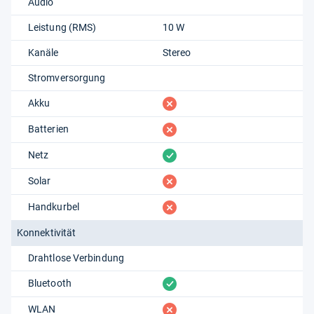
Audio
Leistung (RMS)
10 W
Kanäle
Stereo
Stromversorgung
fehlt
Akku
fehlt
Batterien
vorhanden
Netz
fehlt
Solar
fehlt
Handkurbel
Konnektivität
Drahtlose Verbindung
vorhanden
Bluetooth
fehlt
WLAN