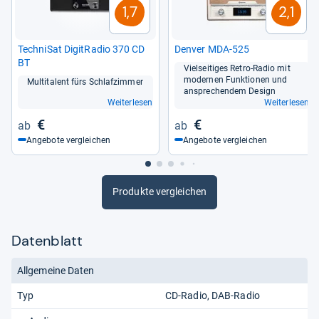
1,7
2,1
Tech­ni­Sat DigitRa­dio 370 CD
Den­ver MDA-​525
BT
Viel­sei­ti­ges Retro-​Radio mit
moder­nen Funk­tio­nen und
Mul­ti­ta­lent fürs Schlaf­zim­mer
anspre­chen­dem Design
Weiterlesen
Weiterlesen
€
€
Angebote vergleichen
Angebote vergleichen
Produkte vergleichen
Datenblatt
Allgemeine Daten
Typ
CD-Radio
DAB-Radio