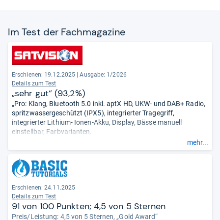
Im Test der Fach­ma­ga­zine
Erschienen: 19.12.2025
|
Ausgabe: 1/2026
Details zum Test
„sehr gut“ (93,2%)
„Pro: Klang, Bluetooth 5.0 inkl. aptX HD, UKW- und DAB+ Radio,
spritzwassergeschützt (IPX5), integrierter Tragegriff,
integrierter Lithium- Ionen-Akku, Display, Bässe manuell
einstellbar, Farbvarianten.
Contra: ein WLAN, kein AirPlay, kein NFC, kein USB-Port zur
mehr...
Musikwiedergabe, keine App-Bedienung, keine voreingestellten
Soundmodi, keine Powerbank-Funktion, Antenne fest verbaut.“
Erschienen: 24.11.2025
Details zum Test
91 von 100 Punkten; 4,5 von 5 Sternen
Preis/Leistung: 4,5 von 5 Sternen, „Gold Award“