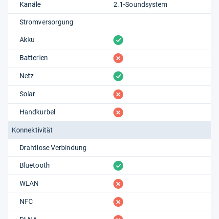
Kanäle
2.1-Soundsystem
Stromversorgung
vorhanden
Akku
fehlt
Batterien
vorhanden
Netz
fehlt
Solar
fehlt
Handkurbel
Konnektivität
Drahtlose Verbindung
vorhanden
Bluetooth
fehlt
WLAN
fehlt
NFC