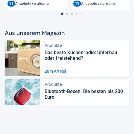
11
19
Angebote vergleichen
Angebote vergleichen
Aus unse­rem Maga­zin
Produkte
Das beste Küchen­ra­dio: Unter­bau
oder frei­ste­hend?
Zum Artikel
Produkte
Blue­tooth-​Boxen: Die bes­ten bis 200
Euro
Zum Artikel