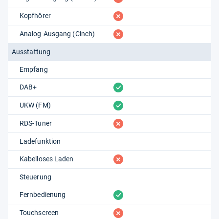
fehlt
Kopfhörer
fehlt
Analog-Ausgang (Cinch)
Ausstattung
Empfang
vorhanden
DAB+
vorhanden
UKW (FM)
fehlt
RDS-Tuner
Ladefunktion
fehlt
Kabelloses Laden
Steuerung
vorhanden
Fernbedienung
fehlt
Touchscreen