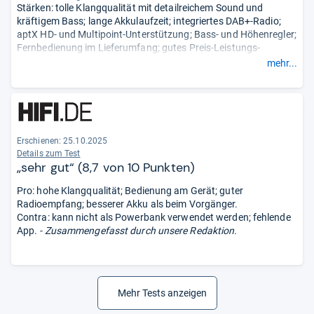
Stärken: tolle Klangqualität mit detailreichem Sound und
kräftigem Bass; lange Akkulaufzeit; integriertes DAB+-Radio;
aptX HD- und Multipoint-Unterstützung; Bass- und Höhenregler;
Fernbedienung im Lieferumfang; gutes Preis-Leistungs-
Verhältnis.
mehr...
Schwächen: keine App-Anbindung; Bedientasten nur zu
erahnen; Powerbank-Funktion entfällt.
- Zusammengefasst
durch unsere Redaktion.
Erschienen: 25.10.2025
Details zum Test
„sehr gut“ (8,7 von 10 Punkten)
Pro: hohe Klangqualität; Bedienung am Gerät; guter
Radioempfang; besserer Akku als beim Vorgänger.
Contra: kann nicht als Powerbank verwendet werden; fehlende
App.
- Zusammengefasst durch unsere Redaktion.
Mehr Tests anzeigen