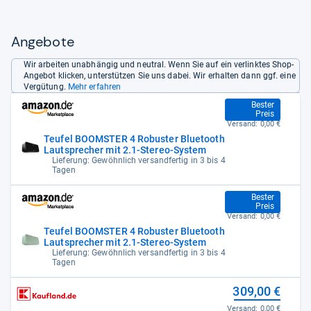
Angebote
Wir arbeiten unabhängig und neutral. Wenn Sie auf ein verlinktes Shop-
Angebot klicken, unterstützen Sie uns dabei. Wir erhalten dann ggf. eine
Vergütung.
Mehr erfahren
279,99 €
Bester
Preis
Versand:
0,00 €
Teufel BOOMSTER 4 Robuster Bluetooth
Lautsprecher mit 2.1-Stereo-System
Lieferung: Gewöhnlich versandfertig in 3 bis 4
Tagen
279,99 €
Bester
Preis
Versand:
0,00 €
Teufel BOOMSTER 4 Robuster Bluetooth
Lautsprecher mit 2.1-Stereo-System
Lieferung: Gewöhnlich versandfertig in 3 bis 4
Tagen
309,00 €
Versand:
0,00 €