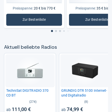
Preisspanne:
20 € bis 770 €
Preisspanne:
35 € bis 3
Zur Bestenliste
Zur Bestenliste
: Radios
: DAB-Rad
Aktu­ell beliebte Radios
Tech­ni­Sat DIGITRA­DIO 370
GRUN­DIG DTR 5100 Inter­net-​
CD BT
und Digi­tal­ra­dio
(274)
(8)
111,00 €
74,99 €