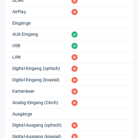
fehlt
DLNA
fehlt
AirPlay
Eingänge
vorhanden
AUX-Eingang
vorhanden
USB
fehlt
LAN
fehlt
Digital-Eingang (optisch)
fehlt
Digital-Eingang (koaxial)
fehlt
Kartenleser
fehlt
Analog-Eingang (Cinch)
Ausgänge
fehlt
Digital-Ausgang (optisch)
fehlt
Digital-Ausgang (koaxial)