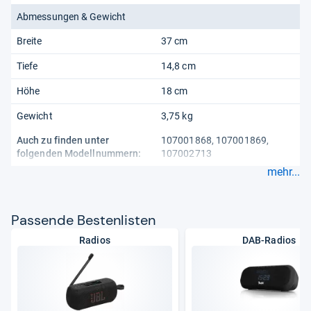
Abmessungen & Gewicht
Breite
37 cm
Tiefe
14,8 cm
Höhe
18 cm
Gewicht
3,75 kg
Auch zu finden unter
107001868, 107001869,
folgenden Modellnummern:
107002713
mehr...
Pas­sende Bes­ten­lis­ten
Radios
DAB-Radios