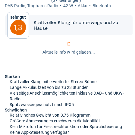
(37 Meinungen)
DAB-​Radio, Trag­ba­res Radio
42 W
Akku
Blue­tooth
Sehr gut
Kraft­vol­ler Klang für unter­wegs und zu
1,3
Hause
Aktuelle Info wird geladen...
Stärken
Kraftvoller Klang mit erweiterter Stereo-Bühne
Lange Akkulaufzeit von bis zu 23 Stunden
Vielseitige Anschlussmöglichkeiten inklusive DAB+ und UKW-
Radio
Spritzwassergeschützt nach IPX5
Schwächen
Relativ hohes Gewicht von 3,75 Kilogramm
Größere Abmessungen erschweren die Mobilität
Kein Mikrofon für Freisprechfunktion oder Sprachsteuerung
Keine App-Steuerung verfügbar