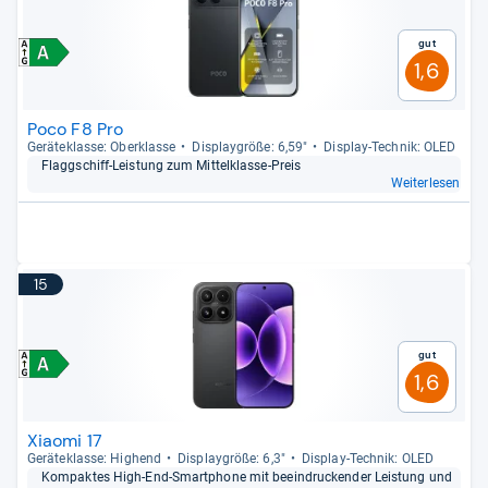
Gut
1,6
Poco F8 Pro
Gerä­te­klasse: Ober­klasse
Dis­play­größe: 6,59"
Dis­play-​Tech­nik: OLED
Flagg­schiff-​Leis­tung zum Mit­tel­klasse-​Preis
Weiterlesen
15
Gut
1,6
Xiaomi 17
Gerä­te­klasse: Hig­hend
Dis­play­größe: 6,3"
Dis­play-​Tech­nik: OLED
Kom­pak­tes High-​End-​Smart­phone mit beein­dru­cken­der Leis­tung und