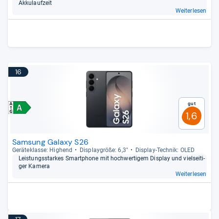
Akku­lauf­zeit
Weiterlesen
16
Gut
1,6
Samsung Galaxy S26
Gerä­te­klasse: Hig­hend
Dis­play­größe: 6,3"
Dis­play-​Tech­nik: OLED
Leis­tungs­star­kes Smart­phone mit hoch­wer­ti­gem Dis­play und viel­sei­ti­
ger Kamera
Weiterlesen