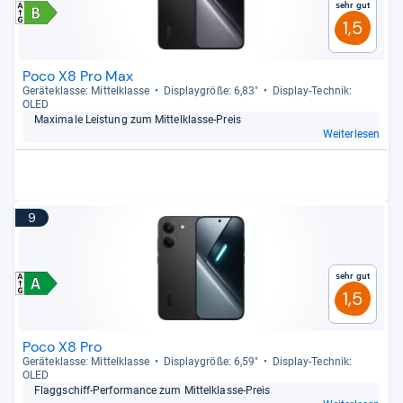
Sehr gut
1,5
Poco X8 Pro Max
Gerä­te­klasse: Mit­tel­klasse
Dis­play­größe: 6,83"
Dis­play-​Tech­nik:
OLED
Maxi­male Leis­tung zum Mit­tel­klasse-​Preis
Weiterlesen
9
Sehr gut
1,5
Poco X8 Pro
Gerä­te­klasse: Mit­tel­klasse
Dis­play­größe: 6,59"
Dis­play-​Tech­nik:
OLED
Flagg­schiff-​Per­for­mance zum Mit­tel­klasse-​Preis