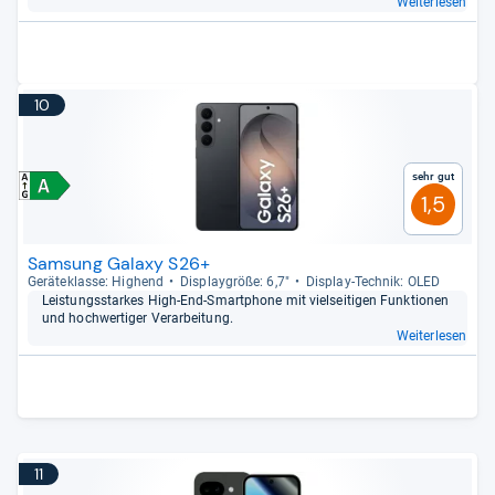
Weiterlesen
10
Sehr gut
1,5
Samsung Galaxy S26+
Gerä­te­klasse: Hig­hend
Dis­play­größe: 6,7"
Dis­play-​Tech­nik: OLED
Leis­tungs­star­kes High-​End-​Smart­phone mit viel­sei­ti­gen Funk­tio­nen
und hoch­wer­ti­ger Ver­ar­bei­tung.
Weiterlesen
11