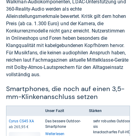
Walkman-Audiokomponenten, LDAC-Unterstützung und
360-Reality-Audio werden als echte
Alleinstellungsmerkmale bewertet. Kritik gilt dem hohen
Preis (ab ca. 1.300 Euro) und der Kamera, die
Konkurrenzmodelle nicht ganz erreicht. Nutzerstimmen
in Onlineshops und Foren heben besonders die
Klangqualität mit kabelgebundenen Kopfhörern hervor.
Für Musikfans, die keinen audiophilen Anspruch haben,
reichen laut Fachmagazinen aktuelle Mittelklasse-Geräte
mit Dolby-Atmos-Lautsprechern für den Alltagseinsatz
vollständig aus.
Smartphones, die noch auf einen 3,5-
mm-Klinkenanschluss setzen
Unser Fazit
Stärken
Cyrus CS45 XA
Das bes­sere Out­door-​
sehr robus­tes Out­door-​​C
Smart­phone
sis
ab 265,95 €
knack­schar­fes Full-​​HD-​​Di
Weiterlesen