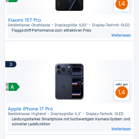
1,4
Xiaomi 15T Pro
Gerä­te­klasse: Ober­klasse
Dis­play­größe: 6,83"
Dis­play-​Tech­nik: OLED
Flagg­schiff-​Per­for­mance zum attrak­ti­ven Preis
Weiterlesen
3
Sehr gut
1,4
Apple iPhone 17 Pro
Gerä­te­klasse: Hig­hend
Dis­play­größe: 6,3"
Dis­play-​Tech­nik: OLED
Leis­tungs­star­kes Smart­phone mit hoch­wer­ti­gem Kamera-​Sys­tem und
schnel­ler Lade­funk­tion
Weiterlesen