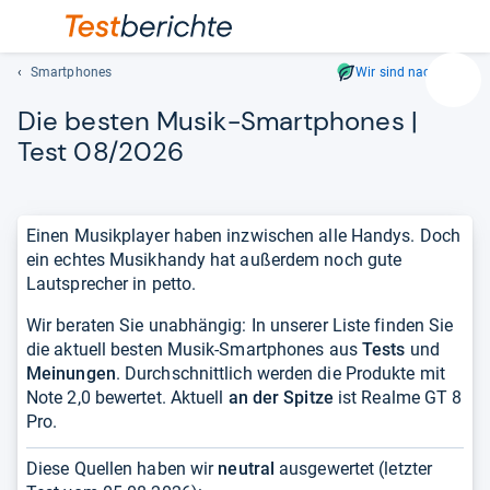
Smartphones
Wir sind nachhaltig
Suc
Die bes­ten Musik-​Smart­pho­nes |
Geben
Sie
Test 08/2026
mindest
drei
Zeichen
Einen Musikplayer haben inzwischen alle Handys. Doch
ein.
ein echtes Musikhandy hat außerdem noch gute
Vorschl
Lautsprecher in petto.
erschei
automat
Wir beraten Sie unabhängig: In unserer Liste finden Sie
und
die aktuell besten Musik-Smartphones aus
Tests
und
lassen
Meinungen
. Durchschnittlich werden die Produkte mit
sich
Note 2,0 bewertet. Aktuell
an der Spitze
ist Realme GT 8
mit
Pro.
den
Pfeiltas
Diese Quellen haben wir
neutral
ausgewertet (letzter
auswähl