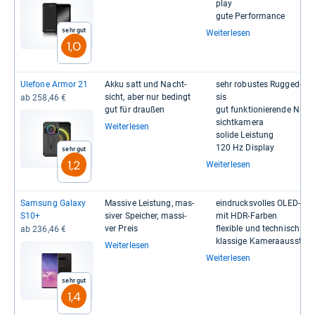
play
gute Per­for­mance
Sehr gut
Weiterlesen
1,0
Ule­fone Armor 21
Akku satt und Nacht­
sehr robus­tes Rug­ged-​​Ch
sicht, aber nur bedingt
sis
ab 258,46 €
gut für drau­ßen
gut funk­tio­nie­rende Nach
sicht­ka­mera
Weiterlesen
solide Leis­tung
120 Hz Dis­play
Sehr gut
1,2
Weiterlesen
Sam­sung Galaxy
Mas­sive Leis­tung, mas­
ein­drucks­vol­les OLED-​​Dis
S10+
si­ver Spei­cher, mas­si­
mit HDR-​​Far­ben
ver Preis
fle­xi­ble und tech­nisch erst
ab 236,46 €
klas­sige Kame­raaus­stat­
Weiterlesen
Weiterlesen
Sehr gut
1,4