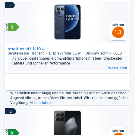
1
Sehr gut
1,3
Realme GT 8 Pro
Gerä­te­klasse: Hig­hend
Dis­play­größe: 6,79"
Dis­play-​Tech­nik: OLED
Indi­vi­du­ell gestalt­ba­res High-​End-​Smart­phone mit beein­dru­cken­der
Kamera und schnel­ler Per­for­mance
Weiterlesen
Wir arbeiten unabhängig und neutral. Wenn Sie auf ein verlinktes Shop-
Angebot klicken, unterstützen Sie uns dabei. Wir erhalten dann ggf. eine
Vergütung.
Mehr erfahren
2
Sehr gut