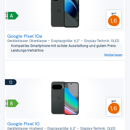
Gut
1,6
Google Pixel 10a
Gerä­te­klasse: Ober­klasse
Dis­play­größe: 6,3"
Dis­play-​Tech­nik: OLED
Kom­pak­tes Smart­phone mit soli­der Aus­stat­tung und gutem Preis-​
Leis­tungs-​Ver­hält­nis
Weiterlesen
12
Gut
1,6
Google Pixel 10
Gerä­te­klasse: Hig­hend
Dis­play­größe: 6,3"
Dis­play-​Tech­nik: OLED