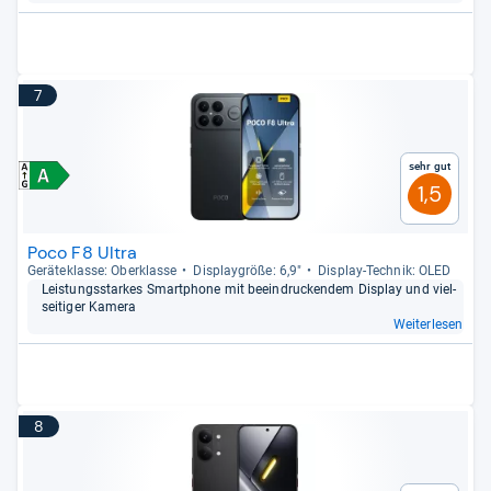
7
Sehr gut
1,5
Poco F8 Ultra
Gerä­te­klasse: Ober­klasse
Dis­play­größe: 6,9"
Dis­play-​Tech­nik: OLED
Leis­tungs­star­kes Smart­phone mit beein­dru­cken­dem Dis­play und viel­
sei­ti­ger Kamera
Weiterlesen
8