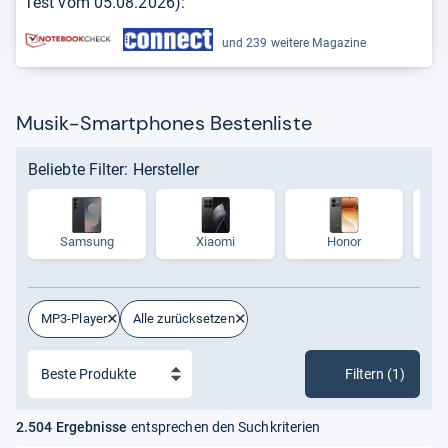
Test vom
05.08.2026
):
und 239 weitere Magazine
Musik-Smartphones Bestenliste
Beliebte Filter: Hersteller
Samsung
Xiaomi
Honor
MP3-Player
Alle zurücksetzen
Filtern (1)
2.504 Ergebnisse
entsprechen den Suchkriterien