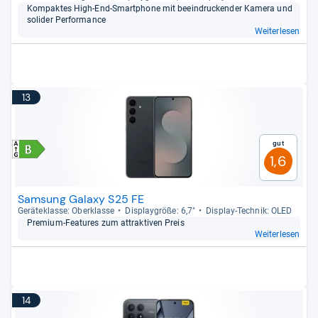
Kom­pak­tes High-​End-​Smart­phone mit beein­dru­cken­der Kamera und
soli­der Per­for­mance
Weiterlesen
13
Gut
1,6
Samsung Galaxy S25 FE
Gerä­te­klasse: Ober­klasse
Dis­play­größe: 6,7"
Dis­play-​Tech­nik: OLED
Pre­mium-​Fea­tu­res zum attrak­ti­ven Preis
Weiterlesen
14