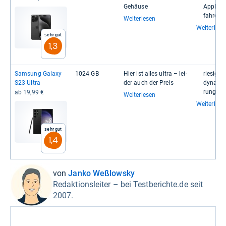
Gehäuse
Apple-​​C
fah­ren
Weiterlesen
Weiterlese
Sehr gut
1,3
Sam­sung Galaxy
1024 GB
Hier ist alles ultra – lei­
rie­si­ge
S23 Ultra
der auch der Preis
dyna­mi­s
rungs­ra
ab 19,99 €
Weiterlesen
Weiterlese
Sehr gut
1,4
von
Janko Weßlowsky
Redaktionsleiter – bei Testberichte.de seit
2007.