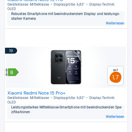
Gerä­te­klasse: Mit­tel­klasse
Dis­play­größe: 6,83"
Dis­play-​Tech­nik:
OLED
Robus­tes Smart­phone mit beein­dru­cken­dem Dis­play und leis­tungs­
star­ker Kamera
Weiterlesen
19
Gut
1,7
Xiaomi Redmi Note 15 Pro+
Gerä­te­klasse: Mit­tel­klasse
Dis­play­größe: 6,83"
Dis­play-​Tech­nik:
OLED
Leis­tungs­star­kes Mit­tel­klasse-​Smart­phone mit beein­dru­cken­den Spe­
zi­fi­ka­tio­nen
Weiterlesen