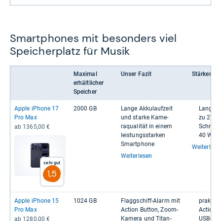
Smartphones mit besonders viel
Speicherplatz für Musik
Maximal
Unser Fazit
Stärken
erhältlicher
Speicher
Apple iPhone 17
2000 GB
Lange Akku­lauf­zeit
Lange Ak
Pro Max
und starke Kame­
zu 27 S
raqua­li­tät in einem
Schnel­l
ab 1365,00 €
leis­tungs­star­ken
40 Watt
Smart­phone
Weiterlese
Weiterlesen
Sehr gut
1,5
Apple iPhone 15
1024 GB
Flagg­schiff-​Alarm mit
prak­ti­s
Pro Max
Action But­ton, Zoom-​
Action Bu
Kamera und Titan-​
USB-​​C
ab 1280,00 €