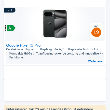
20
Gut
1,9
Google Pixel 10 Pro
Gerä­te­klasse: Hig­hend
Dis­play­größe: 6,3"
Dis­play-​Tech­nik: OLED
Kom­pakte Größe trifft auf beein­dru­ckende Leis­tung und inno­va­tive KI-​
Funk­tio­nen.
Weiterlesen
Unter unseren Top 20 kein passendes Produkt gefunden?