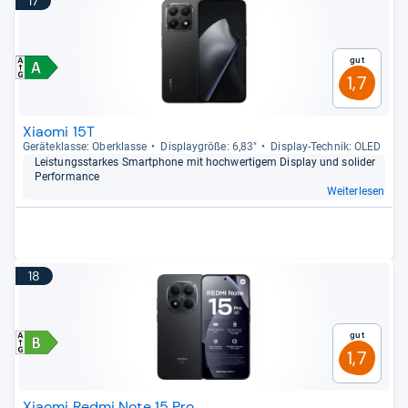
17
Gut
1,7
Xiaomi 15T
Gerä­te­klasse: Ober­klasse
Dis­play­größe: 6,83"
Dis­play-​Tech­nik: OLED
Leis­tungs­star­kes Smart­phone mit hoch­wer­ti­gem Dis­play und soli­der
Per­for­mance
Weiterlesen
18
Gut
1,7
Xiaomi Redmi Note 15 Pro