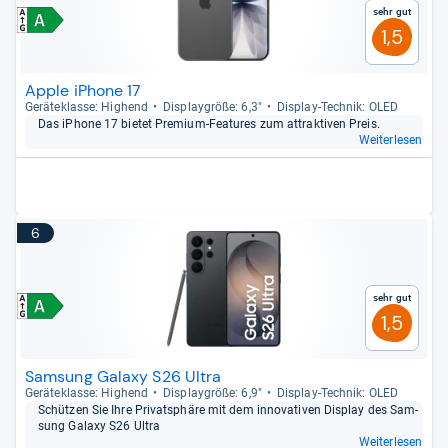
Sehr gut
1,5
Apple iPhone 17
Gerä­te­klasse: Hig­hend
Dis­play­größe: 6,3"
Dis­play-​Tech­nik: OLED
Das iPhone 17 bie­tet Pre­mium-​Fea­tu­res zum attrak­ti­ven Preis.
Weiterlesen
6
Sehr gut
1,5
Samsung Galaxy S26 Ultra
Gerä­te­klasse: Hig­hend
Dis­play­größe: 6,9"
Dis­play-​Tech­nik: OLED
Schüt­zen Sie Ihre Pri­vat­sphäre mit dem inno­va­ti­ven Dis­play des Sam­
sung Galaxy S26 Ultra
Weiterlesen