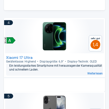
4
Sehr gut
1,4
Xiaomi 17 Ultra
Gerä­te­klasse: Hig­hend
Dis­play­größe: 6,9"
Dis­play-​Tech­nik: OLED
Ein leis­tungs­star­kes Smart­phone mit her­aus­ra­gen­der Kame­raqua­li­tät
und schnel­lem Laden.
Weiterlesen
5