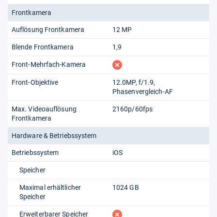
Frontkamera
Auflösung Frontkamera
12 MP
Blende Frontkamera
1,9
fehlt
Front-Mehrfach-Kamera
Front-Objektive
12.0MP, f/​1.9,
Phasenvergleich-AF
Max. Videoauflösung
2160p/​60fps
Frontkamera
Hardware & Betriebssystem
Betriebssystem
iOS
Speicher
Maximal erhältlicher
1024 GB
Speicher
fehlt
Erweiterbarer Speicher