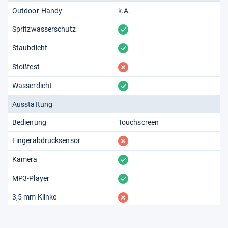
Outdoor-Handy
k.A.
vorhanden
Spritzwasserschutz
vorhanden
Staubdicht
fehlt
Stoßfest
vorhanden
Wasserdicht
Ausstattung
Bedienung
Touchscreen
fehlt
Fingerabdrucksensor
vorhanden
Kamera
vorhanden
MP3-Player
fehlt
3,5 mm Klinke
fehlt
Radio