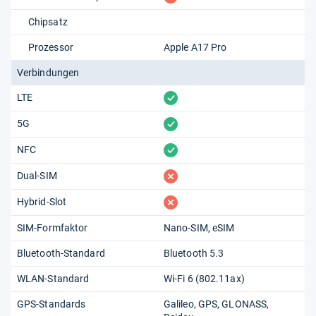
Chipsatz
Prozessor
Apple A17 Pro
Verbindungen
vorhanden
LTE
vorhanden
5G
vorhanden
NFC
fehlt
Dual-SIM
fehlt
Hybrid-Slot
SIM-Formfaktor
Nano-SIM
eSIM
Bluetooth-Standard
Bluetooth 5.3
WLAN-Standard
Wi-Fi 6 (802.11​ax)
GPS-Standards
Galileo
GPS
GLONASS