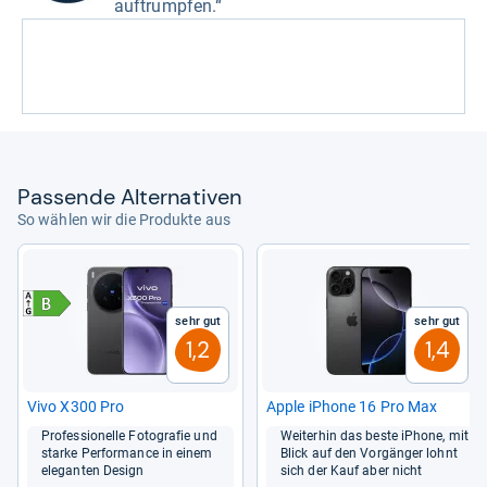
auftrumpfen.“
Pas­sende Alter­na­ti­ven
So wählen wir die Produkte aus
Sehr gut
Sehr gut
1,2
1,4
Vivo X300 Pro
Apple iPhone 16 Pro Max
Pro­fes­sio­nelle Foto­gra­fie und
Wei­ter­hin das beste iPhone, mit
starke Per­for­mance in einem
Blick auf den Vor­gän­ger lohnt
ele­gan­ten Design
sich der Kauf aber nicht