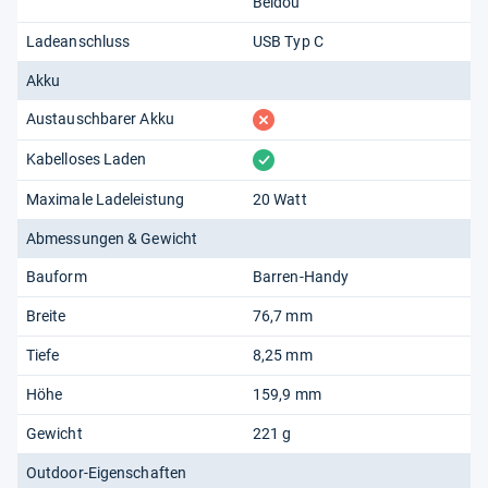
Beidou
Ladeanschluss
USB Typ C
Akku
fehlt
Austauschbarer Akku
vorhanden
Kabelloses Laden
Maximale Ladeleistung
20 Watt
Abmessungen & Gewicht
Bauform
Barren-Handy
Breite
76,7 mm
Tiefe
8,25 mm
Höhe
159,9 mm
Gewicht
221 g
Outdoor-Eigenschaften