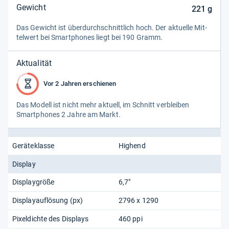
Gewicht
221
g
Das Gewicht ist über­durch­schnitt­lich hoch. Der aktu­elle Mit­
tel­wert bei Smart­pho­nes liegt bei 190 Gramm.
Aktualität
Vor 2 Jahren erschienen
Das Modell ist nicht mehr aktu­ell, im Schnitt ver­blei­ben
Smart­pho­nes 2 Jahre am Markt.
Geräteklasse
Highend
Display
Displaygröße
6,7"
Displayauflösung (px)
2796 x 1290
Pixeldichte des Displays
460 ppi