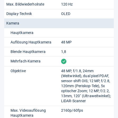
Max. Bildwiederholrate
120 Hz
Display-Technik
OLED
Kamera
Hauptkamera
Auflösung Hauptkamera
48 MP
Blende Hauptkamera
1,8
vorhanden
Mehrfach-Kamera
Objektive
48 MP, f/1.8, 24mm
(Weitwinkel), dual pixel PDAF,
sensor-shift OIS; 12 MP, f/2.8,
120mm (Periskop-Tele), 5x
optischer Zoom; 12 MP, f/2.2,
13mm, 120˚ (Ultraweitwinkel);
LiDAR-Scanner
Max. Videoauflösung
2160p/60fps
Hauptkamera