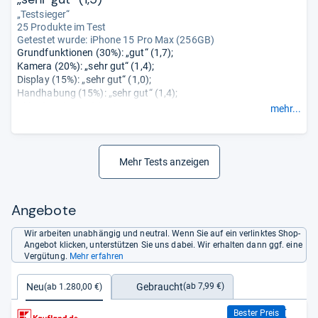
„Testsieger“
25 Produkte im Test
Getestet wurde:
iPhone 15 Pro Max (256GB)
Grundfunktionen (30%): „gut“ (1,7);
Kamera (20%): „sehr gut“ (1,4);
Display (15%): „sehr gut“ (1,0);
Handhabung (15%): „sehr gut“ (1,4);
Akku (15%): „gut“ (1,7);
mehr...
Stabilität (5%): „sehr gut“ (1,3).
Mehr Tests anzeigen
Angebote
Wir arbeiten unabhängig und neutral. Wenn Sie auf ein verlinktes Shop-
Angebot klicken, unterstützen Sie uns dabei. Wir erhalten dann ggf. eine
Vergütung.
Mehr erfahren
Gebraucht
Neu
(ab 7,99 €)
(ab 1.280,00 €)
1.280,00 €
Bester Preis