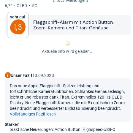
(4.657 Meinungen)
6,7"
OLED
5G
Sehr gut
Flagg­schiff-​​Alarm mit Action But­ton,
1,3
Zoom-​​Kamera und Titan-​​Gehäuse
Aktuelle Info wird geladen...
Unser Fazit
13.09.2023
Das neue Apple-Flaggschiff. Spitzenleistung und
fortschrittliche Kamerafunktionen. Schlankes Gehäusedesign,
leichter und robuster dank Titan. Extrem helles 120-Hz-OLED-
Display. Neue Flaggschiff-Kamera, die mit 5x optischem Zoom
beeindruckt und verbesserter Bildstabilisierung beeindruckt.
Vollständiges Fazit lesen
Stärken
praktische Neuerungen: Action Button, Highspeed-USB-C