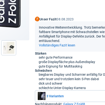
Unser Fazit
08.08.2023
Innovative Weiterentwicklung. Trotz bemerke
faltbare Smartphone mit Schwachstellen wie
Anfälligkeit für Display-Defekte zurück. Der f
enttäuschend.
Vollständiges Fazit lesen
nächste
Stärken
sehr gute Performance
große Displayfläche plus Außendisplay
gute Eignung für Multitasking
Schwächen
biegbares Display und Scharnier anfällig für 
sehr teuer und trotzdem kein S-Pen dabei
dick und schwer
schlechte Unter-Display-Kamera
3 Varianten
Nachfolgeprodukt:
Galaxy Z Fold8