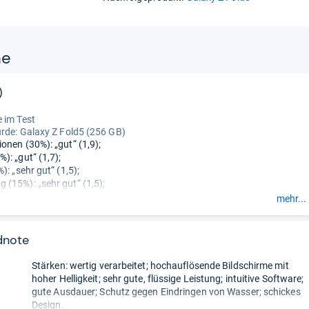
ne
)
“
 im Test
urde:
Galaxy Z Fold5 (256 GB)
onen (30%): „gut“ (1,9);
): „gut“ (1,7);
): „sehr gut“ (1,5);
(15%): „sehr gut“ (1,5);
„gut“ (2,5);
mehr...
5%): „befriedigend“ (3,5).
dnote
Stärken: wertig verarbeitet; hochauflösende Bildschirme mit
hoher Helligkeit; sehr gute, flüssige Leistung; intuitive Software;
gute Ausdauer; Schutz gegen Eindringen von Wasser; schickes
Design.