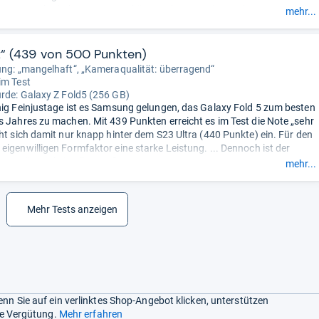
Schwächen: Kameras könnten besser sein; Konkurrenzmodelle
mehr...
sind zusammengeklappt dünner; hoher
Preis.
- Zusammengefasst durch unsere Redaktion.
t“ (439 von 500 Punkten)
ung: „mangelhaft“, „Kameraqualität: überragend“
im Test
urde:
Galaxy Z Fold5 (256 GB)
nig Feinjustage ist es Samsung gelungen, das Galaxy Fold 5 zum besten
s Jahres zu machen. Mit 439 Punkten erreicht es im Test die Note „sehr
iht sich damit nur knapp hinter dem S23 Ultra (440 Punkte) ein. Für den
eigenwilligen Formfaktor eine starke Leistung. ... Dennoch ist der
Vorgänger kein allzu großer ...
mehr...
Mehr Tests anzeigen
nn Sie auf ein verlinktes Shop-Angebot klicken, unterstützen
ine Vergütung.
Mehr erfahren