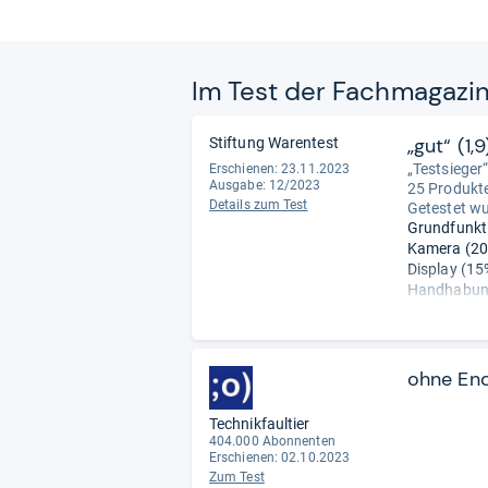
Im Test der Fach­ma­ga­zi
„gut“ (1,9
Stiftung Warentest
„Testsieger
Erschienen: 23.11.2023
Ausgabe: 12/2023
25 Produkte
Details zum Test
Getestet w
Grundfunkti
Kamera (20%
Display (15%
Handhabung 
Akku (15%): 
Stabilität (
ohne En
Technikfaultier
404.000 Abonnenten
Erschienen: 02.10.2023
Zum Test