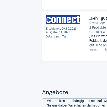
„sehr gu
Preis/Leist
2 Produkte 
Erschienen: 09.10.2023
Getestet w
Ausgabe: 11/2023
„Mit ein we
Details zum Test
Foldable de
gut“ und re
immer noch 
Sprung vom 
Angebote
Wir arbeiten unabhängig und neutral. We
Sie uns dabei. Wir erhalten dann ggf. e