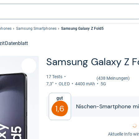
phones
Samsung Smartphones
Samsung Galaxy Z Fold5
zit
Datenblatt
Sam­sung Galaxy Z F
17 Tests
(438 Meinungen)
7,3"
OLED
4400 mAh
5G
Gut
Nischen-​​Smart­phone mi
1,6
Aktuelle Info wi