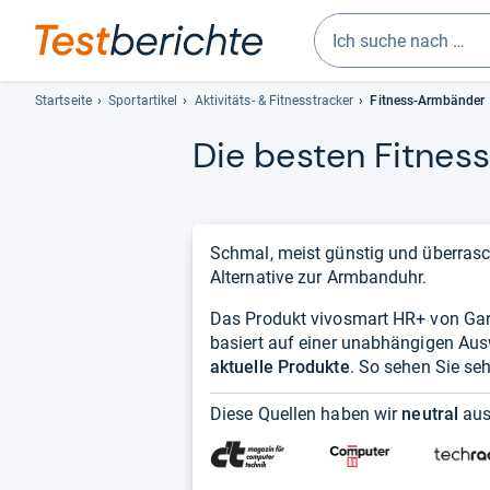
Geben
Sie
Startseite
Sportartikel
Aktivitäts- & Fitnesstracker
Fitness-Armbänder
mindestens
Die bes­ten Fit­nes
drei
Zeichen
ein.
Vorschläge
erscheinen
Schmal, meist günstig und überrasc
automatisch
Alternative zur Armbanduhr.
und
Das Produkt vivosmart HR+ von Garmi
lassen
basiert auf einer unabhängigen Au
sich
aktuelle Produkte
mit
. So sehen Sie seh
den
Diese Quellen haben wir
neutral
aus
Pfeiltasten
auswählen.