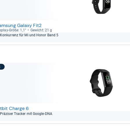
amsung Galaxy Fit2
s­play-​Größe: 1,1"
Gewicht: 21 g
Kon­kur­renz für Mi und Honor Band 5
8
itbit Charge 6
Prä­zi­ser Tra­cker mit Goo­gle-​DNA