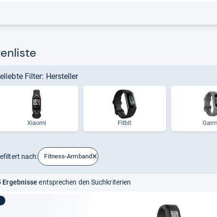
r
enliste
eliebte Filter: Hersteller
Xiaomi
Fitbit
Garm
efiltert nach:
Fitness-Armband
 Ergebnisse
entsprechen den Suchkriterien