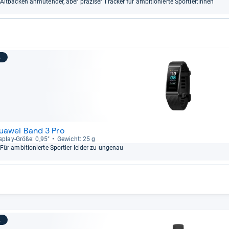
Alt­ba­cken anmu­ten­der, aber prä­zi­ser Tra­cker für ambi­tio­nierte Sport­ler:innen
3
uawei Band 3 Pro
s­play-​Größe: 0,95"
Gewicht: 25 g
Für ambi­tio­nierte Sport­ler lei­der zu unge­nau
4