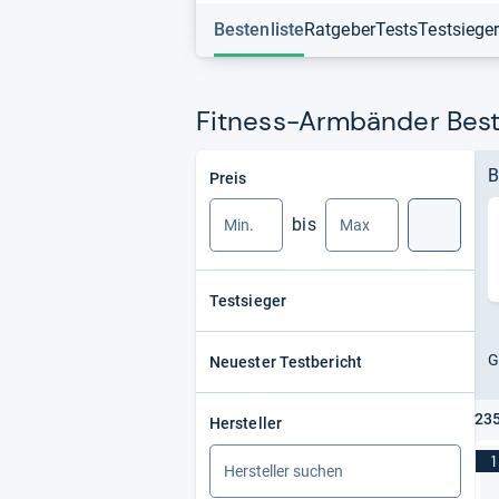
Bestenliste
Ratgeber
Tests
Testsiege
Fitness-Armbänder Best
Min.
Max.
B
Preis
bis
Suche
Testsieger
G
Neuester Testbericht
235
Hersteller
1