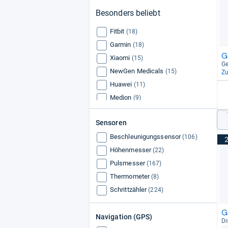
Besonders beliebt
Fitbit
(18)
Garmin
(18)
G
Xiaomi
(15)
Ge
NewGen Medicals
(15)
Z
Huawei
(11)
Medion
(9)
Withings
(9)
Sensoren
Polar
(9)
Beschleunigungssensor
JTC
(106)
(8)
Höhenmesser
(22)
Pulsmesser
(167)
Thermometer
(8)
Schrittzähler
(224)
G
Navigation (GPS)
Di