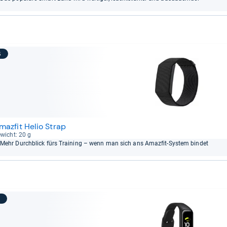
6
mazfit Helio Strap
wicht: 20 g
Mehr Durch­blick fürs Trai­ning – wenn man sich ans Amaz­fit-​Sys­tem bin­det
7