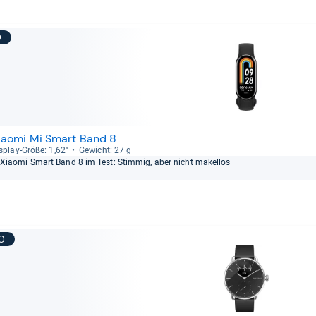
9
iaomi Mi Smart Band 8
s­play-​Größe: 1,62"
Gewicht: 27 g
Xiaomi Smart Band 8 im Test: Stim­mig, aber nicht makel­los
10