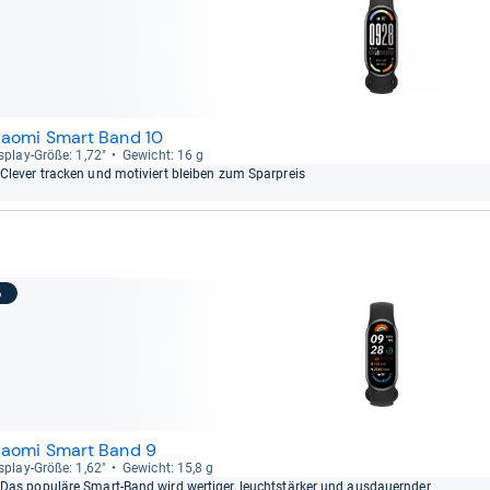
iaomi Smart Band 10
s­play-​Größe: 1,72"
Gewicht: 16 g
Cle­ver tra­cken und moti­viert blei­ben zum Spar­preis
5
iaomi Smart Band 9
s­play-​Größe: 1,62"
Gewicht: 15,8 g
Das popu­läre Smart-​Band wird wer­ti­ger, leucht­stär­ker und aus­dau­ern­der