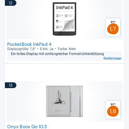
12
Gut
1,7
PocketBook InkPad 4
Dis­play­größe: 7,8"
E-​Ink: Ja
Farbe: Nein
Ein tol­les Dis­play mit umfang­rei­cher For­mat-​Unter­stüt­zung
Weiterlesen
13
Gut
1,8
Onyx Boox Go 10.3