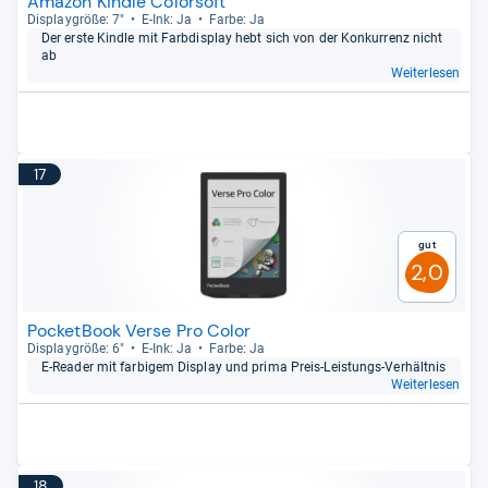
Amazon Kindle Colorsoft
Dis­play­größe: 7"
E-​Ink: Ja
Farbe: Ja
Der erste Kindle mit Farb­dis­play hebt sich von der Kon­kur­renz nicht
ab
Weiterlesen
17
Gut
2,0
PocketBook Verse Pro Color
Dis­play­größe: 6"
E-​Ink: Ja
Farbe: Ja
E-​Rea­der mit far­bi­gem Dis­play und prima Preis-​Leis­tungs-​Ver­hält­nis
Weiterlesen
18