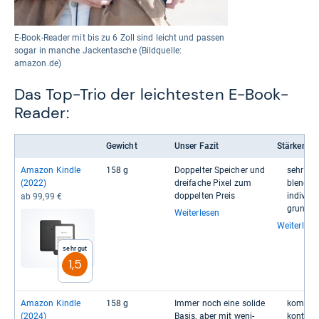
E-Book-Reader mit bis zu 6 Zoll sind leicht und passen
sogar in manche Jackentasche (Bildquelle:
amazon.de)
Das Top-Trio der leichtesten E-Book-
Reader:
Gewicht
Unser Fazit
Stärken
Ama­zon Kindle
158 g
Dop­pel­ter Spei­cher und
sehr sch
(2022)
drei­fa­che Pixel zum
blend­fre
dop­pel­ten Preis
indi­vi­du
ab 99,99 €
grund­be
Weiterlesen
Weiterlese
Sehr gut
1,5
Ama­zon Kindle
158 g
Immer noch eine solide
kom­for­
(2024)
Basis, aber mit weni­
kon­trast