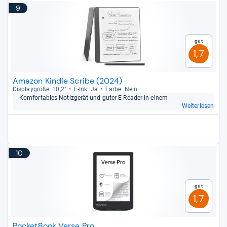
9
Gut
1,7
Amazon Kindle Scribe (2024)
Dis­play­größe: 10,2"
E-​Ink: Ja
Farbe: Nein
Kom­for­ta­bles Noti­z­ge­rät und guter E-​Rea­der in einem
Weiterlesen
10
Gut
1,7
PocketBook Verse Pro