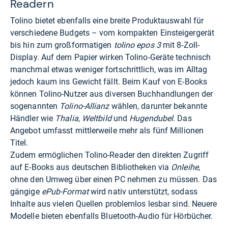
Readern
Tolino bietet ebenfalls eine breite Produktauswahl für
verschiedene Budgets – vom kompakten Einsteigergerät
bis hin zum großformatigen
tolino epos 3
mit 8-Zoll-
Display. Auf dem Papier wirken Tolino-Geräte technisch
manchmal etwas weniger fortschrittlich, was im Alltag
jedoch kaum ins Gewicht fällt. Beim Kauf von E-Books
können Tolino-Nutzer aus diversen Buchhandlungen der
sogenannten
Tolino-Allianz
wählen, darunter bekannte
Händler wie
Thalia
,
Weltbild
und
Hugendubel
. Das
Angebot umfasst mittlerweile mehr als fünf Millionen
Titel.
Zudem ermöglichen Tolino-Reader den direkten Zugriff
auf E-Books aus deutschen Bibliotheken via
Onleihe
,
ohne den Umweg über einen PC nehmen zu müssen. Das
gängige
ePub-Format
wird nativ unterstützt, sodass
Inhalte aus vielen Quellen problemlos lesbar sind. Neuere
Modelle bieten ebenfalls Bluetooth-Audio für Hörbücher.