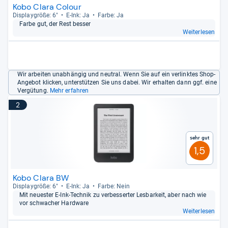
möchten, ohne eine Nachttischlampe einschalten zu
Kobo Clara Colour
Dis­play­größe: 6"
E-​Ink: Ja
Farbe: Ja
müssen. Als echter Gamechanger hat sich die
WLAN-
Farbe gut, der Rest bes­ser
Schnittstelle
in E-Book-Readern entpuppt. So können
Weiterlesen
Sie ganz einfach Ihre erworbenen E-Books aus Ihrem
Store auf das Gerät downloaden. Ohne WLAN wären
hier ein umständliches Verbinden via USB und das
Vorhandensein eines Computers vonnöten.
Wir arbeiten unabhängig und neutral. Wenn Sie auf ein verlinktes Shop-
Angebot klicken, unterstützen Sie uns dabei. Wir erhalten dann ggf. eine
Vergütung.
Mehr erfahren
Das Ranking der E-Book-Reader beruht auf zwei Säulen:
den Testergebnissen der Fachmagazine und den
2
Meinungen der Kundschaft. Daraus ergibt sich ein
vollständiger und objektiver Überblick
über die Qualität
der Produkte.
Sehr gut
1,5
Kobo Clara BW
Dis­play­größe: 6"
E-​Ink: Ja
Farbe: Nein
Mit neues­ter E-​Ink-​Tech­nik zu ver­bes­ser­ter Les­bar­keit, aber nach wie
vor schwa­cher Hard­ware
Weiterlesen