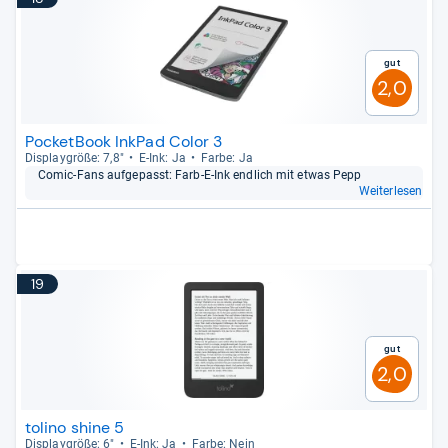
Gut
2,0
PocketBook InkPad Color 3
Dis­play­größe: 7,8"
E-​Ink: Ja
Farbe: Ja
Comic-​Fans auf­ge­passt: Farb-​E-​Ink end­lich mit etwas Pepp
Weiterlesen
19
Gut
2,0
tolino shine 5
Dis­play­größe: 6"
E-​Ink: Ja
Farbe: Nein