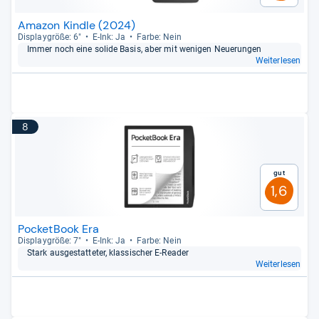
Amazon Kindle (2024)
Dis­play­größe: 6"
E-​Ink: Ja
Farbe: Nein
Immer noch eine solide Basis, aber mit weni­gen Neue­run­gen
Weiterlesen
8
Gut
1,6
PocketBook Era
Dis­play­größe: 7"
E-​Ink: Ja
Farbe: Nein
Stark aus­ge­stat­te­ter, klas­si­scher E-​Rea­der
Weiterlesen