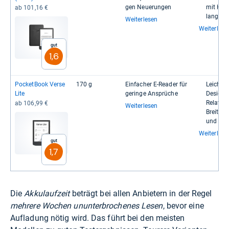
gen Neue­run­gen
mit Hin­t
ab 101,16 €
lange Akk
Weiterlesen
Weiterlese
Gut
1,6
Pocket­Book Verse
170 g
Ein­fa­cher E-​Rea­der für
Leich­te
Lite
geringe Ansprü­che
Design
Rela­tiv 
ab 106,99 €
Weiterlesen
Breite Fo
und Onl
Weiterlese
Gut
1,7
Die
Akkulaufzeit
beträgt bei allen Anbietern in der Regel
mehrere Wochen ununterbrochenes Lesen
, bevor eine
Aufladung nötig wird. Das führt bei den meisten