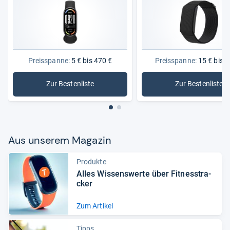
Preisspanne:
5 € bis 470 €
Preisspanne:
15 € bis 4
Zur Bestenliste
Zur Bestenliste
: Aktivitäts- & Fitnesstracker
: Fitness
Aus unse­rem Maga­zin
Produkte
Alles Wis­sens­werte über Fit­ness­tra­
cker
Zum Artikel
Tipps