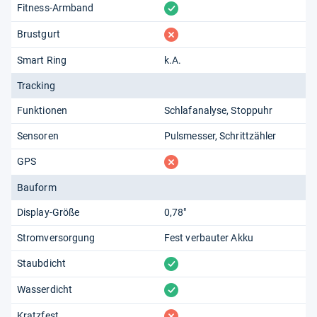
vorhanden
Fitness-Armband
fehlt
Brustgurt
Smart Ring
k.A.
Tracking
Funktionen
Schlafanalyse
Stoppuhr
Sensoren
Pulsmesser
Schrittzähler
fehlt
GPS
Bauform
Display-Größe
0,78"
Stromversorgung
Fest verbauter Akku
vorhanden
Staubdicht
vorhanden
Wasserdicht
fehlt
Kratzfest