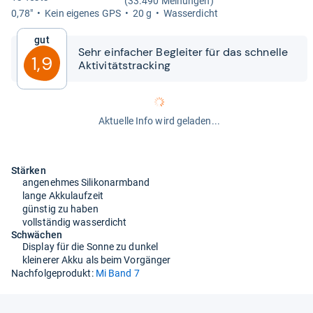
(33.490 Meinungen)
0,78"
Kein eige­nes GPS
20 g
Was­ser­dicht
Gut
Sehr ein­fa­cher Beglei­ter für das schnelle
1,9
Akti­vi­täts­tracking
Aktuelle Info wird geladen...
Stärken
angenehmes Silikonarmband
lange Akkulaufzeit
günstig zu haben
vollständig wasserdicht
Schwächen
Display für die Sonne zu dunkel
kleinerer Akku als beim Vorgänger
Nachfolgeprodukt:
Mi Band 7