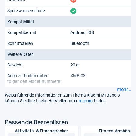
vorhanden
Spritzwasserschutz
Kompatibilität
Kompatibel mit
Android
iOS
Schnittstellen
Bluetooth
Weitere Daten
Gewicht
20 g
Auch zu finden unter
XMB-03
folgenden Modellnummern:
mehr...
Weiterführende Informationen zum Thema Xiaomi Mi Band 3
können Sie direkt beim Hersteller unter
mi.com
finden.
Pas­sende Bes­ten­lis­ten
Aktivitäts- & Fitnesstracker
Fitness-Armbände