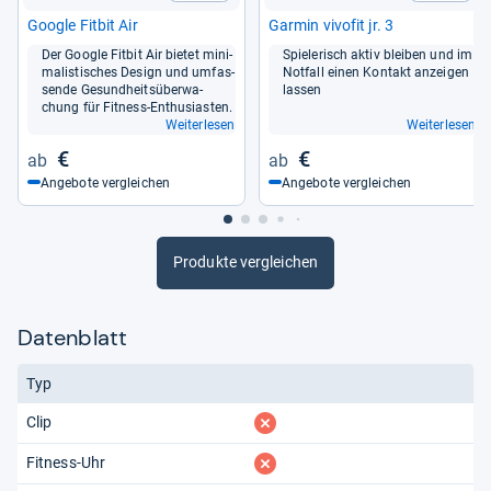
Goo­gle Fit­bit Air
Gar­min vivofit jr. 3
Der Goo­gle Fit­bit Air bie­tet mini­
Spie­le­risch aktiv blei­ben und im
ma­lis­ti­sches Design und umfas­
Not­fall einen Kon­takt anzei­gen
sende Gesund­heits­über­wa­
las­sen
chung für Fit­ness-​Enthu­sias­ten.
Weiterlesen
Weiterlesen
€
€
Angebote vergleichen
Angebote vergleichen
Produkte vergleichen
Datenblatt
Typ
fehlt
Clip
fehlt
Fitness-Uhr