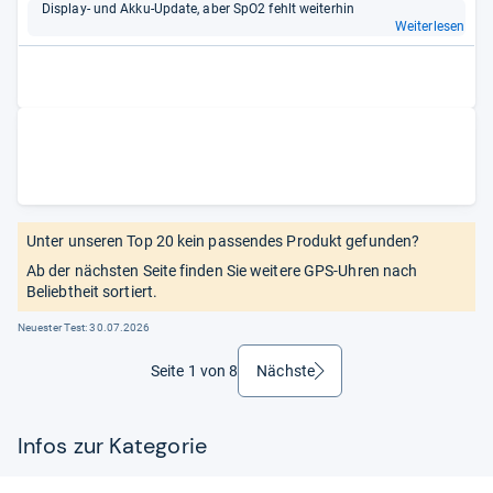
Dis­play-​ und Akku-​Update, aber SpO2 fehlt wei­ter­hin
Weiterlesen
Unter unseren Top 20 kein passendes Produkt gefunden?
Ab der nächsten Seite finden Sie weitere GPS-Uhren nach
Beliebtheit sortiert.
Neuester Test:
30.07.2026
Seite 1 von 8
Nächste
weiter
Infos zur Kategorie