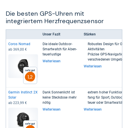
Die besten GPS-Uhren mit
integriertem Herzfrequenzsensor
Unser Fazit
Stärken
Coros Nomad
Die ideale Out­door-​
Robus­tes Design für Out­doo
Smart­watch für Aben­
Akti­vi­tä­ten
ab 369,00 €
teu­er­lus­tige
Prä­zise GPS-​​Navi­ga­tion i
ver­schie­de­nen Umge­bun­
Weiterlesen
Weiterlesen
Sehr gut
1,2
Gar­min Ins­tinct 2X
Dank Son­nen­licht ist
extrem hoher Funk­ti­ons­u
Solar
keine Steck­dose mehr
fang für Sport, Out­door, A
nötig
teuer oder Smart­watch
ab 223,99 €
Weiterlesen
Weiterlesen
Sehr gut