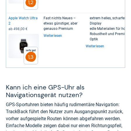
1,2
Apple Watch Ultra
Fast nichts Neues –
extrem hel­les, schar­fes OLE
2
etwas güns­ti­ger, aber
Dis­play
genauso Pre­mium
edle Mate­ria­lien für hohe
ab 498,00 €
Robust­heit und Pre­mium-​​
Weiterlesen
Optik
Weiterlesen
Sehr gut
1,3
Kann ich eine GPS-Uhr als
Navigationsgerät nutzen?
GPS-Sportuhren bieten häufig rudimentäre Navigation:
TrackBack führt den Nutzer zum Ausgangspunkt zurück,
vorher aufgespielte Routen können abgefahren werden.
Einfache Modelle zeigen dabei nur einen Richtungspfeil,