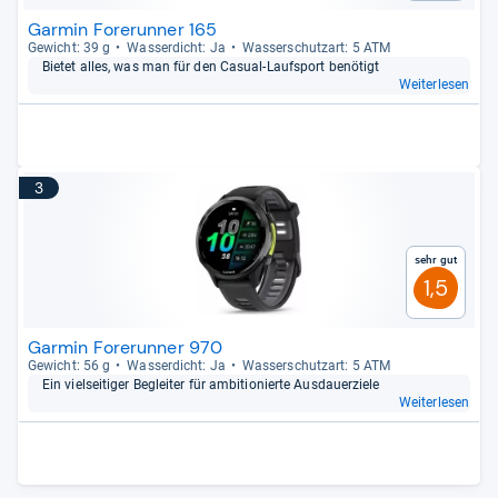
Garmin Forerunner 165
Gewicht: 39 g
Was­ser­dicht: Ja
Was­ser­schutz­art: 5 ATM
Bie­tet alles, was man für den Casual-​Lauf­sport benö­tigt
Weiterlesen
3
Sehr gut
1,5
Garmin Forerunner 970
Gewicht: 56 g
Was­ser­dicht: Ja
Was­ser­schutz­art: 5 ATM
Ein viel­sei­ti­ger Beglei­ter für ambi­tio­nierte Aus­dau­er­ziele
Weiterlesen