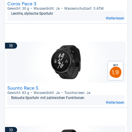
Coros Pace 3
Gewicht: 30 g
Was­ser­dicht: Ja
Was­ser­schutz­art: 5 ATM
Leichte, sty­li­sche Sport­uhr
Weiterlesen
18
Gut
1,9
Suunto Race S
Gewicht: 83 g
Was­ser­dicht: Ja
Touch­s­creen: Ja
Robuste Sport­uhr mit zahl­rei­chen Funk­tio­nen
Weiterlesen
19