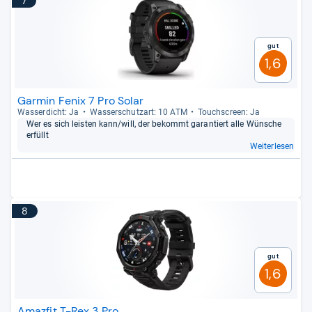
7
Gut
1,6
Garmin Fenix 7 Pro Solar
Was­ser­dicht: Ja
Was­ser­schutz­art: 10 ATM
Touch­s­creen: Ja
Wer es sich leis­ten kann/will, der bekommt garan­tiert alle Wün­sche
erfüllt
Weiterlesen
8
Gut
1,6
Amazfit T-Rex 3 Pro