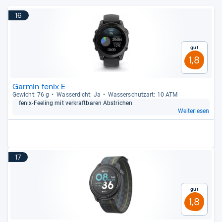
16
Gut
1,8
Garmin fenix E
Gewicht: 76 g
Was­ser­dicht: Ja
Was­ser­schutz­art: 10 ATM
fenix-​Fee­ling mit ver­kraft­ba­ren Abstri­chen
Weiterlesen
17
Gut
1,8