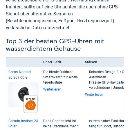
trainiert, sollte auf eine Uhr achten, die auch ohne GPS-
Signal über alternative Sensoren
(Beschleunigungssensor, Fußpod, Herzfrequenzgurt)
verlässliche Daten aufzeichnet.
Top 3 der besten GPS-Uhren mit
wasserdichtem Gehäuse
Unser Fazit
Stärken
Coros Nomad
Die ideale Out­door-​
Robus­tes Design für Out­doo
Smart­watch für Aben­
Akti­vi­tä­ten
ab 369,00 €
teu­er­lus­tige
Prä­zise GPS-​​Navi­ga­tion i
ver­schie­de­nen Umge­bun­
Weiterlesen
Weiterlesen
Sehr gut
1,2
Gar­min Ins­tinct 2X
Dank Son­nen­licht ist
extrem hoher Funk­ti­ons­u
Solar
keine Steck­dose mehr
fang für Sport, Out­door, A