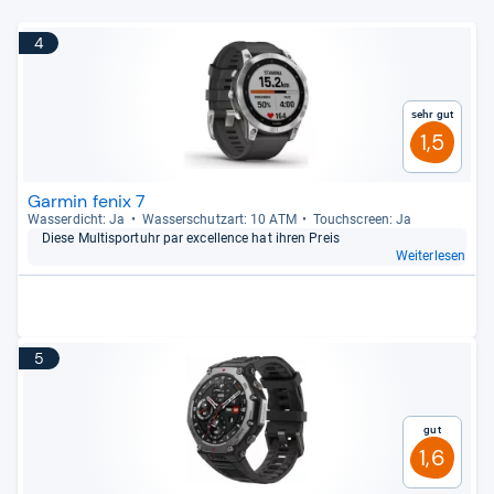
4
Sehr gut
1,5
Garmin fenix 7
Was­ser­dicht: Ja
Was­ser­schutz­art: 10 ATM
Touch­s­creen: Ja
Diese Mul­tisport­uhr par excel­lence hat ihren Preis
Weiterlesen
5
Gut
1,6