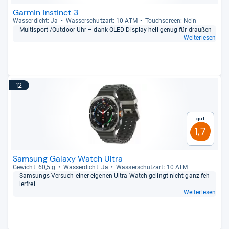
Garmin Instinct 3
Was­ser­dicht: Ja
Was­ser­schutz­art: 10 ATM
Touch­s­creen: Nein
Mul­tisport-​/Out­door-​Uhr – dank OLED-​Dis­play hell genug für drau­ßen
Weiterlesen
12
Gut
1,7
Samsung Galaxy Watch Ultra
Gewicht: 60,5 g
Was­ser­dicht: Ja
Was­ser­schutz­art: 10 ATM
Sam­sungs Ver­such einer eige­nen Ultra-​Watch gelingt nicht ganz feh­
ler­frei
Weiterlesen