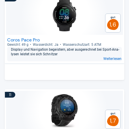
Gut
1,6
Coros Pace Pro
Gewicht: 49 g
Was­ser­dicht: Ja
Was­ser­schutz­art: 5 ATM
Dis­play und Navi­ga­tion begeis­tern, aber aus­ge­rech­net bei Sport-​Ana­
ly­sen leis­tet sie sich Schnit­zer
Weiterlesen
11
Gut
1,7