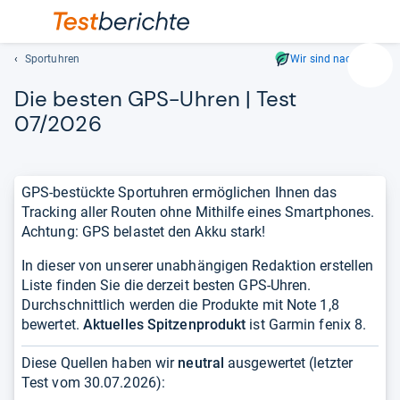
Sportuhren
Wir sind nachhaltig
Suc
Die bes­ten GPS-​Uhren | Test
Geben
Sie
07/2026
mindest
drei
Zeichen
GPS-bestückte Sportuhren ermöglichen Ihnen das
ein.
Tracking aller Routen ohne Mithilfe eines Smartphones.
Vorschl
Achtung: GPS belastet den Akku stark!
erschei
automat
In dieser von unserer unabhängigen Redaktion erstellen
und
Liste finden Sie die derzeit besten GPS-Uhren.
lassen
Durchschnittlich werden die Produkte mit Note 1,8
sich
bewertet.
Aktuelles Spitzenprodukt
ist Garmin fenix 8.
mit
den
Diese Quellen haben wir
neutral
ausgewertet (letzter
Pfeiltas
Test vom
30.07.2026
):
auswähl