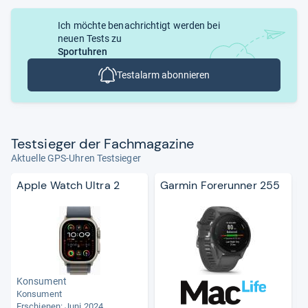
Ich möchte benachrichtigt werden bei
neuen Tests zu
Sportuhren
Testalarm abonnieren
Test­sie­ger der Fach­ma­ga­zine
Aktuelle GPS-Uhren Testsieger
Apple Watch Ultra 2
Garmin Forerunner 255
Konsument
Konsument
n
Erschienen: Juni 2024