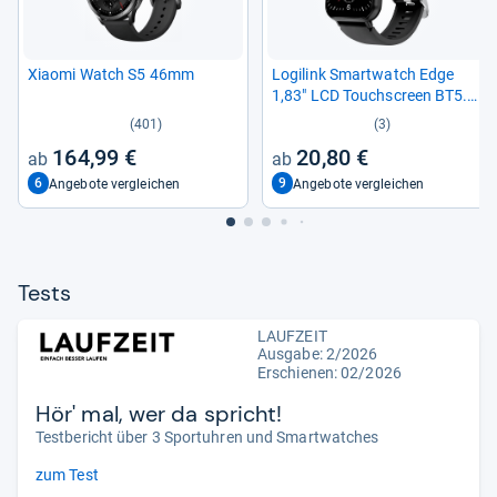
Xiaomi Watch S5 46mm
Logi­link Smart­watch Edge
1,83" LCD Touch­s­creen BT5.2
black
(401)
(3)
164,99 €
20,80 €
6
9
Angebote vergleichen
Angebote vergleichen
Tests
LAUFZEIT
Ausgabe: 2/2026
Erschienen:
02/2026
Hör' mal, wer da spricht!
Testbericht über 3 Sportuhren und Smartwatches
zum Test