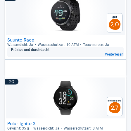
Gut
2,0
Suunto Race
Was­ser­dicht: Ja
Was­ser­schutz­art: 10 ATM
Touch­s­creen: Ja
Prä­zise und durch­dacht
Weiterlesen
20
Befriedigend
2,7
Polar Ignite 3
Gewicht: 35 g
Was­ser­dicht: Ja
Was­ser­schutz­art: 3 ATM