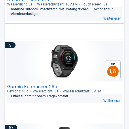
Was­ser­dicht: Ja
Was­ser­schutz­art: 10 ATM
Touch­s­creen: Ja
Robuste Out­door-​Smart­watch mit umfang­rei­chen Funk­tio­nen für
Aben­teu­er­lus­tige
Weiterlesen
9
Gut
1,6
Garmin Forerunner 265
Gewicht: 46 g
Was­ser­dicht: Ja
Was­ser­schutz­art: 5 ATM
Fit­nes­suhr mit hohem Tra­ge­kom­fort
Weiterlesen
10