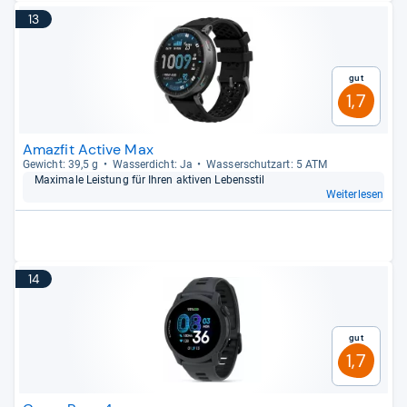
13
Gut
1,7
Amazfit Active Max
Gewicht: 39,5 g
Was­ser­dicht: Ja
Was­ser­schutz­art: 5 ATM
Maxi­male Leis­tung für Ihren akti­ven Lebens­stil
Weiterlesen
14
Gut
1,7