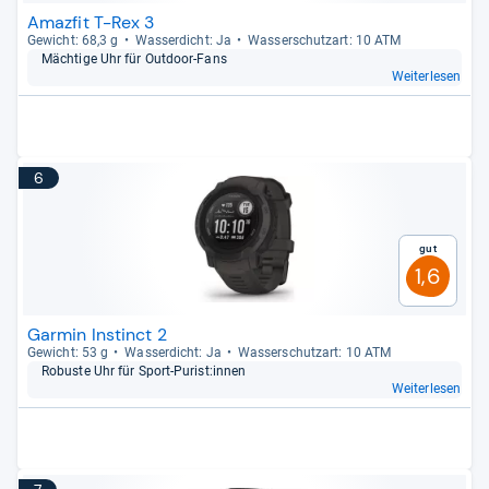
Amazfit T-Rex 3
Gewicht: 68,3 g
Was­ser­dicht: Ja
Was­ser­schutz­art: 10 ATM
Mäch­tige Uhr für Out­door-​Fans
Weiterlesen
6
Gut
1,6
Garmin Instinct 2
Gewicht: 53 g
Was­ser­dicht: Ja
Was­ser­schutz­art: 10 ATM
Robuste Uhr für Sport-​Purist:innen
Weiterlesen