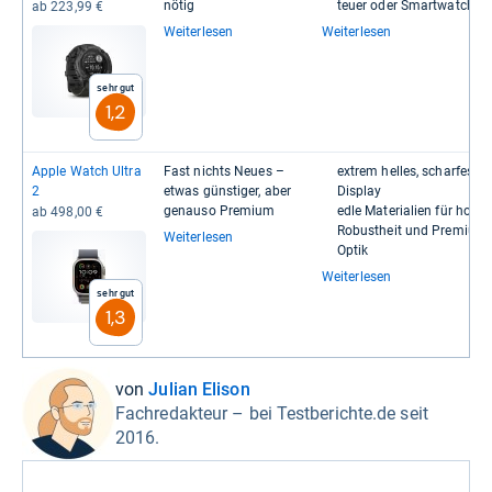
nötig
teuer oder Smart­watch
ab 223,99 €
Weiterlesen
Weiterlesen
Sehr gut
1,2
Apple Watch Ultra
Fast nichts Neues –
extrem hel­les, schar­fes OLE
2
etwas güns­ti­ger, aber
Dis­play
genauso Pre­mium
edle Mate­ria­lien für hohe
ab 498,00 €
Robust­heit und Pre­mium-​​
Weiterlesen
Optik
Weiterlesen
Sehr gut
1,3
von
Julian Elison
Fachredakteur – bei Testberichte.de seit
2016.