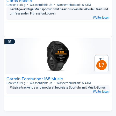
Coros Pace 4
Gewicht: 40 g
Was­ser­dicht: Ja
Was­ser­schutz­art: 5 ATM
Leicht­ge­wich­tige Mul­tisport­uhr mit beein­dru­cken­der Akku­lauf­zeit und
umfas­sen­den Fit­ness­funk­tio­nen
Weiterlesen
15
Gut
1,7
Garmin Forerunner 165 Music
Gewicht: 39 g
Was­ser­dicht: Ja
Was­ser­schutz­art: 5 ATM
Prä­zise tra­ckende und mode­rat bepreiste Sport­uhr mit Musik-​Bonus
Weiterlesen