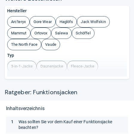
Hersteller
Arc'teryx
Gore Wear
Haglöfs
Jack Wolfskin
Mammut
Ortovox
Salewa
Schöffel
The North Face
Vaude
Typ
3-in-1-Jacke
Daunenjacke
Fleece-Jacke
Hardshell-Jacke
Regenjacke
Poncho
Softshell-Jacke
Thermojacke
Windjacke
Ratgeber: Funktionsjacken
Inhaltsverzeichnis
Was sollten Sie vor dem Kauf einer Funktionsjacke
beachten?