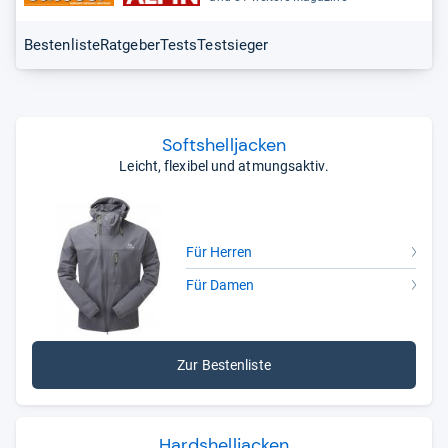
Bestenliste
Ratgeber
Tests
Testsieger
Softs­hell­ja­cken
Leicht, flexibel und atmungsaktiv.
Für Herren
Für Damen
Zur Bestenliste
Hards­hell­ja­cken