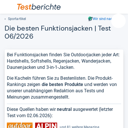
Sportartikel
Wir sind nachhaltig
Suc
Die bes­ten Funk­ti­ons­ja­cken | Test
Geben
06/2026
Sie
mindest
drei
Bei Funktionsjacken finden Sie Outdoorjacken jeder Art:
Zeichen
Hardshells, Softshells, Regenjacken, Wanderjacken,
ein.
Daunenjacken und 3-in-1-Jacken.
Vorschl
erschei
Die Kacheln führen Sie zu Bestenlisten. Die Produkt-
automat
Rankings zeigen
die besten Produkte
und werden von
und
unserer unabhängigen Redaktion aus Tests und
lassen
Meinungen zusammengestellt.
sich
mit
Diese Quellen haben wir
neutral
ausgewertet (letzter
den
Test vom
02.06.2026
):
Pfeiltas
auswähl
und 81 weitere Magazine