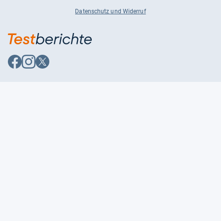
Datenschutz und Widerruf
Auf
Auf
Auf
Facebook
Instagram
X
folgen
folgen
folgen
Über uns
Testmagazine
Unsere Redaktion
FAQ
Presse
Unser Magazin
Karriere
Feedback
Partnerbereich
Kontakt
Unsere Kategorien