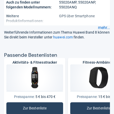
Auch zu finden unter
55020AMP, 55020ANP,
folgenden Modellnummern:
55020ANQ
Weitere
GPS über Smartphone
Produktinformationen:
mehr...
Weiterführende Informationen zum Thema Huawei Band 8 können
Sie direkt beim Hersteller unter
huawei.com
finden.
Pas­sende Bes­ten­lis­ten
Aktivitäts- & Fitnesstracker
Fitness-Armbände
Preisspanne:
5 € bis 470 €
Preisspanne:
15 € bis 4
Zur Bestenliste
Zur Bestenliste
: Aktivitäts- & Fitnesstracker
: Fitness