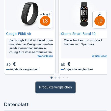
Sehr gut
Gut
1,3
1,9
Goo­gle Fit­bit Air
Xiaomi Smart Band 10
Der Goo­gle Fit­bit Air bie­tet mini­
Cle­ver tra­cken und moti­viert
ma­lis­ti­sches Design und umfas­
blei­ben zum Spar­preis
sende Gesund­heits­über­wa­
chung für Fit­ness-​Enthu­sias­ten.
Weiterlesen
Weiterlesen
€
€
Angebote vergleichen
Angebote vergleichen
Produkte vergleichen
Datenblatt