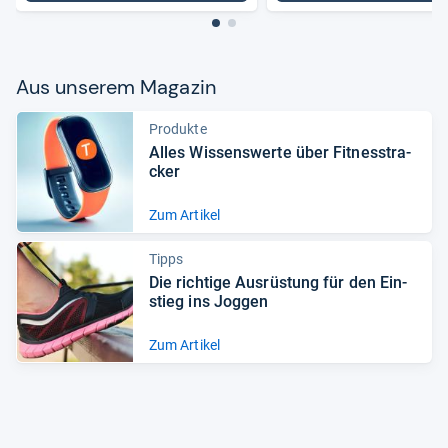
Aus unse­rem Maga­zin
Produkte
Alles Wis­sens­werte über Fit­ness­tra­
cker
Zum Artikel
Tipps
Die rich­tige Aus­rüs­tung für den Ein­
stieg ins Jog­gen
Zum Artikel