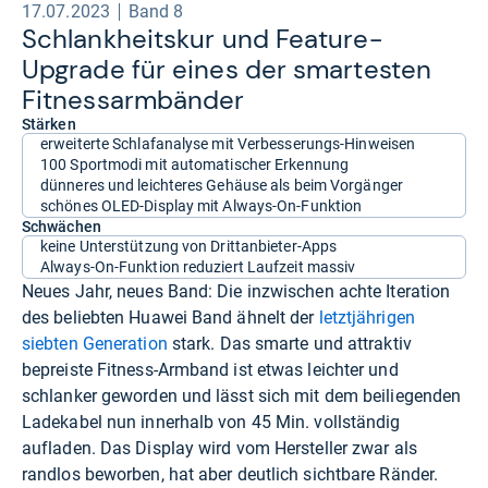
17.07.2023
Band 8
Schlank­heits­kur und Fea­ture-​
Upgrade für eines der smar­tes­ten
Fit­ness­arm­bän­der
Stärken
erweiterte Schlafanalyse mit Verbesserungs-Hinweisen
100 Sportmodi mit automatischer Erkennung
dünneres und leichteres Gehäuse als beim Vorgänger
schönes OLED-Display mit Always-On-Funktion
Schwächen
keine Unterstützung von Drittanbieter-Apps
Always-On-Funktion reduziert Laufzeit massiv
Neues Jahr, neues Band: Die inzwischen achte Iteration
des beliebten Huawei Band ähnelt der
letztjährigen
siebten Generation
stark. Das smarte und attraktiv
bepreiste Fitness-Armband ist etwas leichter und
schlanker geworden und lässt sich mit dem beiliegenden
Ladekabel nun innerhalb von 45 Min. vollständig
aufladen. Das Display wird vom Hersteller zwar als
randlos beworben, hat aber deutlich sichtbare Ränder.