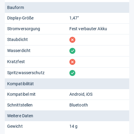
Bauform
Display-Größe
1,47"
Stromversorgung
Fest verbauter Akku
fehlt
Staubdicht
vorhanden
Wasserdicht
fehlt
Kratzfest
vorhanden
Spritzwasserschutz
Kompatibilität
Kompatibel mit
Android
iOS
Schnittstellen
Bluetooth
Weitere Daten
Gewicht
14 g