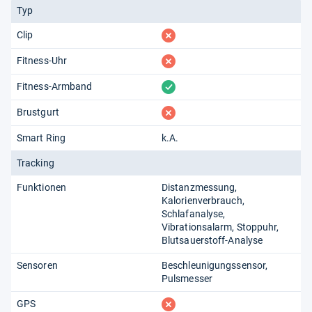
Typ
fehlt
Clip
fehlt
Fitness-Uhr
vorhanden
Fitness-Armband
fehlt
Brustgurt
Smart Ring
k.A.
Tracking
Funktionen
Distanzmessung
Kalorienverbrauch
Schlafanalyse
Vibrationsalarm
Stoppuhr
Blutsauerstoff-Analyse
Sensoren
Beschleunigungssensor
Pulsmesser
fehlt
GPS