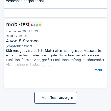
Verbesserungspotenzial.“
Erschienen: 29.08.2023
Details zum Test
4 von 5 Sternen
„empfehlenswert“
Stärken: gut verarbeitete Materialien; sehr genaue Messwerte;
einfach zu handhaben; sehr guter Bildschirm mit Always-on-
Funktion; flüssige App; großer Funktionsumfang; ausdauernder
Akku; schneller Ladevorgang.
Helligkeit muss manuell angepasst werden; das Radfahren im
mehr...
Freien wird nur durch iOS und EMUI unterstützt.
- Zusammengefasst durch unsere Redaktion.
Mehr Tests anzeigen