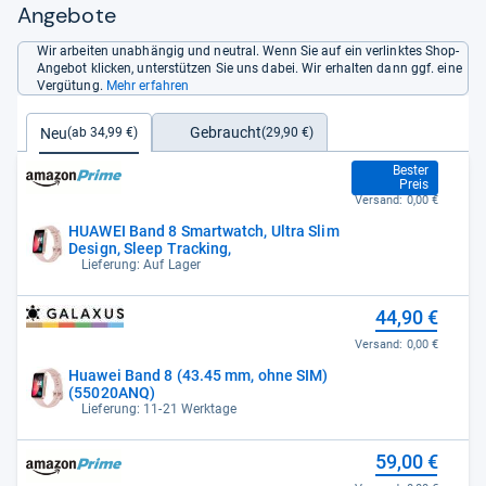
Angebote
Wir arbeiten unabhängig und neutral. Wenn Sie auf ein verlinktes Shop-
Angebot klicken, unterstützen Sie uns dabei. Wir erhalten dann ggf. eine
Vergütung.
Mehr erfahren
Gebraucht
Neu
(29,90 €)
(ab 34,99 €)
34,99 €
Bester
Preis
Versand:
0,00 €
HUAWEI Band 8 Smartwatch, Ultra Slim
Design, Sleep Tracking,
Lieferung: Auf Lager
44,90 €
Versand:
0,00 €
Huawei Band 8 (43.45 mm, ohne SIM)
(55020ANQ)
Lieferung: 11-21 Werktage
59,00 €