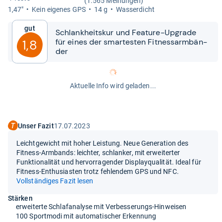
(1.565 Meinungen)
1,47"
Kein eige­nes GPS
14 g
Was­ser­dicht
Gut
Schlank­heits­kur und Fea­ture-​​Upgrade
für eines der smar­tes­ten Fit­ness­arm­bän­
1,8
der
Aktuelle Info wird geladen...
Unser Fazit
17.07.2023
Leichtgewicht mit hoher Leistung. Neue Generation des
Fitness-Armbands: leichter, schlanker, mit erweiterter
Funktionalität und hervorragender Displayqualität. Ideal für
Fitness-Enthusiasten trotz fehlendem GPS und NFC.
Vollständiges Fazit lesen
Stärken
erweiterte Schlafanalyse mit Verbesserungs-Hinweisen
100 Sportmodi mit automatischer Erkennung