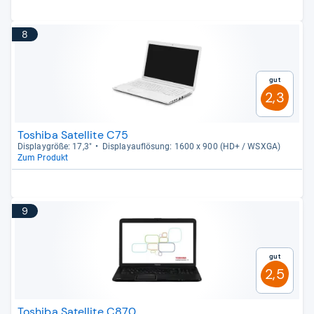
8
Gut
2,3
Toshiba Satellite C75
Dis­play­größe: 17,3"
Dis­pla­yauf­lö­sung: 1600 x 900 (HD+ / WSXGA)
Zum Produkt
9
Gut
2,5
Toshiba Satellite C870