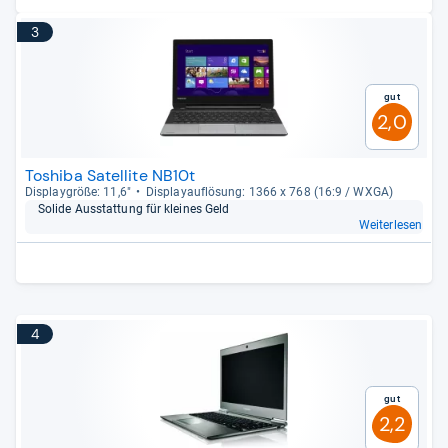
3
Gut
2,0
Toshiba Satellite NB10t
Dis­play­größe: 11,6"
Dis­pla­yauf­lö­sung: 1366 x 768 (16:9 / WXGA)
Solide Aus­stat­tung für klei­nes Geld
Weiterlesen
4
Gut
2,2