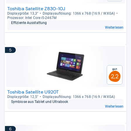
Toshiba Satellite Z830-10J
Dis­play­größe: 13,3"
Dis­pla­yauf­lö­sung: 1366 x 768 (16:9 / WXGA)
Pro­zes­sor: Intel Core i5-​2467M
Effi­zi­ente Aus­stat­tung
Weiterlesen
5
Gut
2,2
Toshiba Satellite U920T
Dis­play­größe: 12,5"
Dis­pla­yauf­lö­sung: 1366 x 768 (16:9 / WXGA)
Sym­biose aus Tablet und Ultra­book
Weiterlesen
6