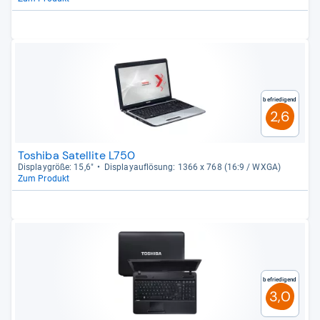
Befriedigend
2,6
Toshiba Satellite L750
Dis­play­größe: 15,6"
Dis­pla­yauf­lö­sung: 1366 x 768 (16:9 / WXGA)
Zum Produkt
Befriedigend
3,0