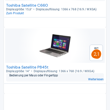
Toshiba Satellite C660
Dis­play­größe: 15,6"
Dis­pla­yauf­lö­sung: 1366 x 768 (16:9 / WXGA)
Zum Produkt
Gut
2,1
Toshiba Satellite P845t
Dis­play­größe: 14"
Dis­pla­yauf­lö­sung: 1366 x 768 (16:9 / WXGA)
Bedie­nung per Maus oder Fin­ger­tipp
Weiterlesen