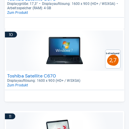
Dis­play­größe: 17,3"
Dis­pla­yauf­lö­sung: 1600 x 900 (HD+ / WSXGA)
Arbeitsspei­cher (RAM): 4 GB
Zum Produkt
10
Befriedigend
2,7
Toshiba Satellite C670
Dis­pla­yauf­lö­sung: 1600 x 900 (HD+ / WSXGA)
Zum Produkt
11