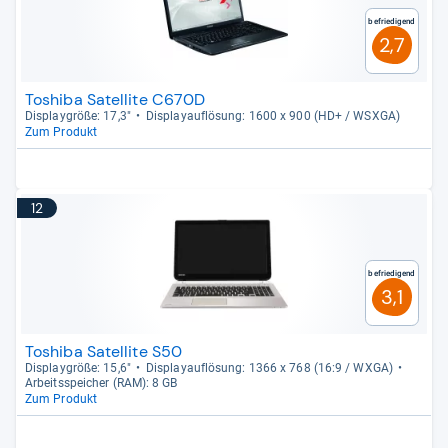
Befriedigend
2,7
Toshiba Satellite C670D
Dis­play­größe: 17,3"
Dis­pla­yauf­lö­sung: 1600 x 900 (HD+ / WSXGA)
Zum Produkt
12
Befriedigend
3,1
Toshiba Satellite S50
Dis­play­größe: 15,6"
Dis­pla­yauf­lö­sung: 1366 x 768 (16:9 / WXGA)
Arbeitsspei­cher (RAM): 8 GB
Zum Produkt