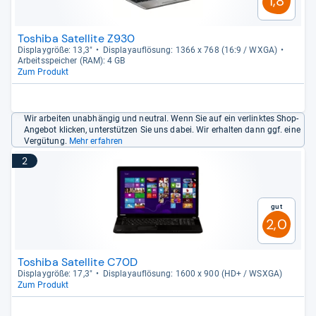
1,8
Toshiba Satellite Z930
Dis­play­größe: 13,3"
Dis­pla­yauf­lö­sung: 1366 x 768 (16:9 / WXGA)
Arbeitsspei­cher (RAM): 4 GB
Zum Produkt
Wir arbeiten unabhängig und neutral. Wenn Sie auf ein verlinktes Shop-
Angebot klicken, unterstützen Sie uns dabei. Wir erhalten dann ggf. eine
Vergütung.
Mehr erfahren
2
Gut
2,0
Toshiba Satellite C70D
Dis­play­größe: 17,3"
Dis­pla­yauf­lö­sung: 1600 x 900 (HD+ / WSXGA)
Zum Produkt