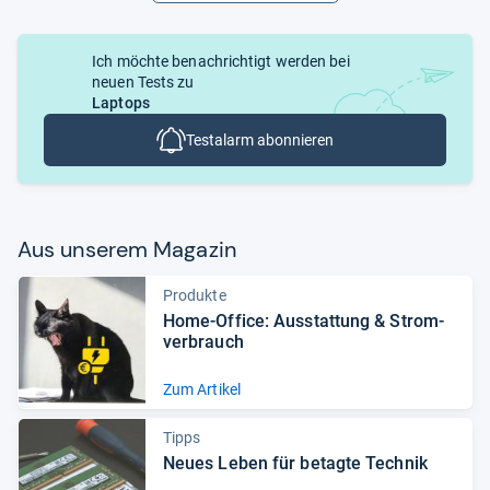
Ich möchte benachrichtigt werden bei
neuen Tests zu
Laptops
Testalarm abonnieren
Aus unse­rem Maga­zin
Produkte
Home-​Office: Aus­stat­tung & Strom­
ver­brauch
Zum Artikel
Tipps
Neues Leben für betagte Tech­nik