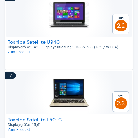
Gut
2,2
Toshiba Satellite U940
Dis­play­größe: 14"
Dis­pla­yauf­lö­sung: 1366 x 768 (16:9 / WXGA)
Zum Produkt
7
Gut
2,3
Toshiba Satellite L50-C
Dis­play­größe: 15,6"
Zum Produkt