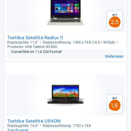
Gut
2,5
Toshiba Satellite Radius 11
Dis­play­größe: 11,6"
Dis­pla­yauf­lö­sung: 1366 x 768 (16:9 / WXGA)
Pro­zes­sor: Intel Cele­ron N2840
Con­ver­ti­ble im 11,6 Zoll-​For­mat
Weiterlesen
Gut
1,6
Toshiba Satellite U840W
Dis­play­größe: 14,4"
Dis­pla­yauf­lö­sung: 1792 x 768
Zum Produkt