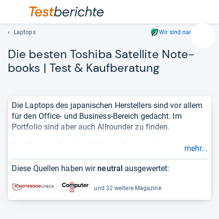
Laptops
Wir sind nachhaltig
Suc
Die bes­ten Tos­hiba Satel­lite Note­
Geben
Sie
books | Test & Kauf­be­ra­tung
mindest
drei
Zeichen
Die Laptops des japanischen Herstellers sind vor allem
ein.
für den Office- und Business-Bereich gedacht. Im
Vorschl
Portfolio sind aber auch Allrounder zu finden.
erschei
automat
Das Produkt Satellite Z930 von Toshiba führt derzeit
mehr...
und
unser Ranking mit der Note 1,8 an. Die Liste basiert auf
lassen
einer unabhängigen Auswertung von Tests und
Diese Quellen haben wir
neutral
ausgewertet:
sich
Meinungen und berücksichtigt nur
aktuelle Produkte
.
mit
So sehen Sie sehr schnell, wie
gut oder schlecht
ein
und 32 weitere Magazine
den
Produkt ist.
Pfeiltas
auswähl