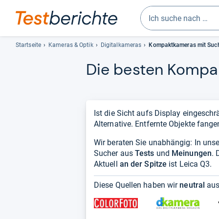
Geben
Sie
Startseite
Kameras & Optik
Digitalkameras
Kompaktkameras mit Suc
mindestens
Die bes­ten Kom­pa
drei
Zeichen
ein.
Vorschläge
erscheinen
Ist die Sicht aufs Display eingesc
automatisch
Alternative. Entfernte Objekte fangen
und
Wir beraten Sie unabhängig: In unse
lassen
Sucher aus
Tests
sich
und
Meinungen
. 
Aktuell
an der Spitze
mit
ist Leica Q3.
den
Diese Quellen haben wir
neutral
aus
Pfeiltasten
auswählen.