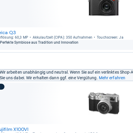
eica Q3
f­lö­sung: 60,3 MP
Akku­lauf­zeit (CIPA): 350 Auf­nah­men
Touch­s­creen: Ja
Per­fekte Sym­biose aus Tra­di­tion und Inno­va­tion
Wir arbeiten unabhängig und neutral. Wenn Sie auf ein verlinktes Shop-
Sie uns dabei. Wir erhalten dann ggf. eine Vergütung.
Mehr erfahren
2
ujifilm X100VI