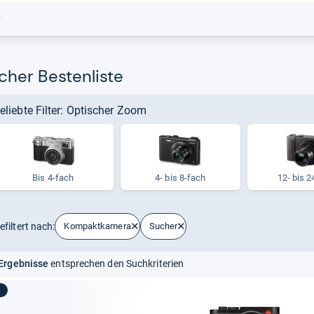
r
her Bestenliste
eliebte Filter: Optischer Zoom
Bis 4-fach
4-​ bis 8-​fach
12-​ bis 2
efiltert nach:
Kompaktkamera
Sucher
Ergebnisse
entsprechen den Suchkriterien