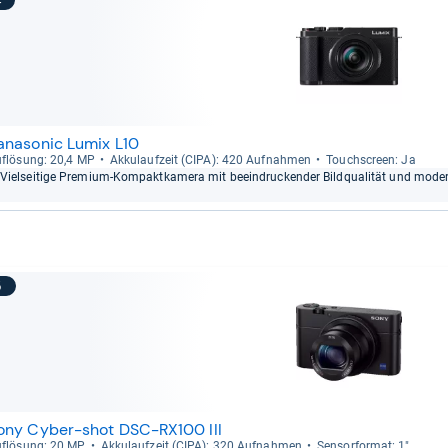
4
anasonic Lumix L10
f­lö­sung: 20,4 MP
Akku­lauf­zeit (CIPA): 420 Auf­nah­men
Touch­s­creen: Ja
Viel­sei­tige Pre­mium-​Kom­pakt­ka­mera mit beein­dru­cken­der Bild­qua­li­tät und mod
5
ony Cyber-shot DSC-RX100 III
f­lö­sung: 20 MP
Akku­lauf­zeit (CIPA): 320 Auf­nah­men
Sen­sor­for­mat: 1"