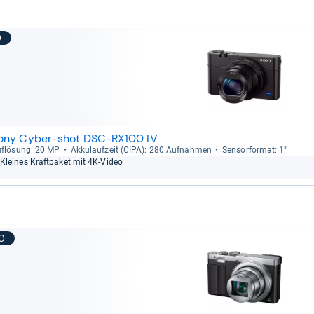
9
ony Cyber-shot DSC-RX100 IV
f­lö­sung: 20 MP
Akku­lauf­zeit (CIPA): 280 Auf­nah­men
Sen­sor­for­mat: 1"
Klei­nes Kraft­pa­ket mit 4K-​Video
10