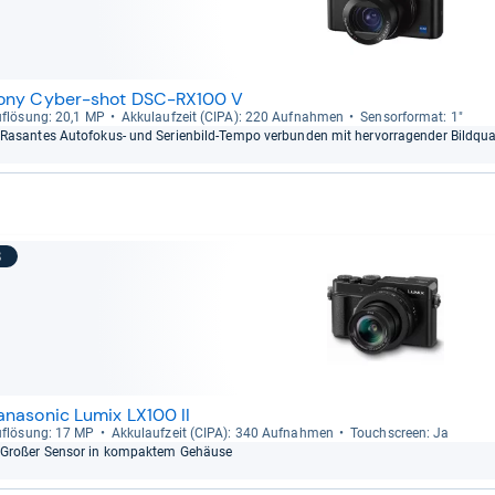
ony Cyber-shot DSC-RX100 V
f­lö­sung: 20,1 MP
Akku­lauf­zeit (CIPA): 220 Auf­nah­men
Sen­sor­for­mat: 1"
Rasan­tes Auto­fo­kus-​ und Seri­en­bild-​Tempo ver­bun­den mit her­vor­ra­gen­der Bild­qua­l
8
anasonic Lumix LX100 II
f­lö­sung: 17 MP
Akku­lauf­zeit (CIPA): 340 Auf­nah­men
Touch­s­creen: Ja
Großer Sen­sor in kom­pak­tem Gehäuse