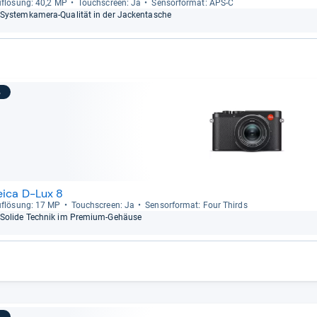
f­lö­sung: 40,2 MP
Touch­s­creen: Ja
Sen­sor­for­mat: APS-​C
Sys­tem­ka­mera-​Qua­li­tät in der Jack­en­ta­sche
3
eica D-Lux 8
f­lö­sung: 17 MP
Touch­s­creen: Ja
Sen­sor­for­mat: Four Thirds
Solide Tech­nik im Pre­mium-​Gehäuse