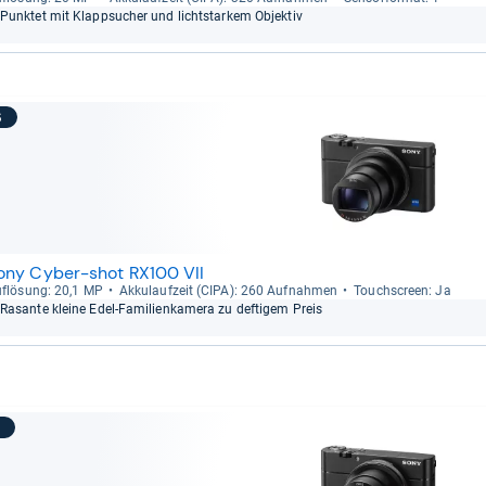
Punk­tet mit Klapp­su­cher und licht­star­kem Objek­tiv
6
ony Cyber-shot RX100 VII
f­lö­sung: 20,1 MP
Akku­lauf­zeit (CIPA): 260 Auf­nah­men
Touch­s­creen: Ja
Rasante kleine Edel-​Fami­li­en­ka­mera zu def­ti­gem Preis
7