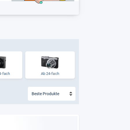
4-​fach
Ab 24-fach