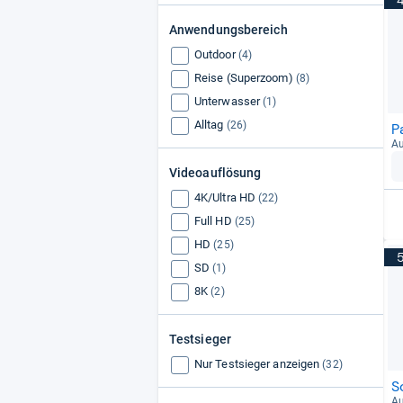
Anwendungsbereich
Outdoor
(4)
Reise (Superzoom)
(8)
Unterwasser
(1)
Alltag
(26)
P
Au
Videoauflösung
4K/Ultra HD
(22)
Full HD
(25)
HD
(25)
SD
(1)
8K
(2)
Testsieger
Nur Testsieger anzeigen
(32)
S
Au