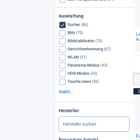
Ausstattung
Sucher
(86)
Blitz
(70)
L
Au
Bildstabilisator
(70)
Gesichtserkennung
(67)
WLAN
(51)
Panorama-Modus
(43)
HDR-Modus
(35)
Touchscreen
(30)
mehr…
Hersteller
F
Besonders beliebt