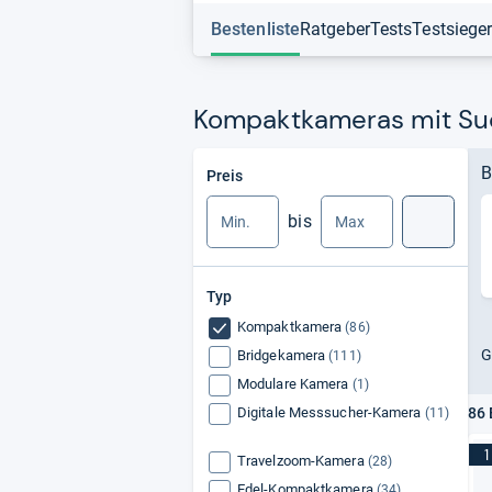
Bestenliste
Ratgeber
Tests
Testsiege
Kompaktkameras mit Suc
Min.
Max.
B
Preis
bis
Suche
Typ
Kompaktkamera
(86)
G
Bridgekamera
(111)
Modulare Kamera
(1)
Digitale Messsucher-Kamera
86 
(11)
1
Travelzoom-Kamera
(28)
Edel-Kompaktkamera
(34)