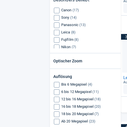
Au
Canon
(17)
Sony
(14)
Panasonic
(13)
Leica
(8)
Fujifilm
(8)
Nikon
(7)
Ricoh
(3)
Optischer Zoom
Samsung
(3)
Minox
(3)
Auflösung
Easypix
(2)
L
Au
Olympus
(2)
Bis 6 Megapixel
(4)
Medion
(2)
6 bis 12 Megapixel
(11)
Sealife
(1)
12 bis 16 Megapixel
(18)
16 bis 18 Megapixel
(20)
18 bis 20 Megapixel
(7)
Ab 20 Megapixel
(23)