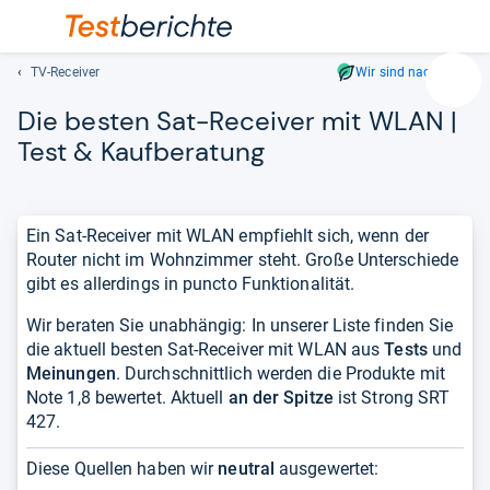
TV-Receiver
Wir sind nachhaltig
Suc
Die bes­ten Sat-​Recei­ver mit WLAN |
Geben
Sie
Test & Kauf­be­ra­tung
mindest
drei
Zeichen
Ein Sat-Receiver mit WLAN empfiehlt sich, wenn der
ein.
Router nicht im Wohnzimmer steht. Große Unterschiede
Vorschl
gibt es allerdings in puncto Funktionalität.
erschei
automat
Wir beraten Sie unabhängig: In unserer Liste finden Sie
und
die aktuell besten Sat-Receiver mit WLAN aus
Tests
und
lassen
Meinungen
. Durchschnittlich werden die Produkte mit
sich
Note 1,8 bewertet. Aktuell
an der Spitze
ist Strong SRT
mit
427.
den
Pfeiltas
Diese Quellen haben wir
neutral
ausgewertet:
auswähl