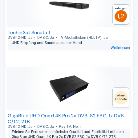
Sehr gut
1,2
TechniSat Sonata 1
DVB-​T2-​HD: Ja
DVB-​C: Ja
TV-​Media­the­ken (HbbTV): Ja
UHD-​Emp­fang und Sound aus einer Hand
Weiterlesen
ohne
Endnote
GigaBlue UHD Quad 4K Pro 2x DVB-S2 FBC, 1x DVB-
C/T2, 2TB
DVB-​T2-​HD: Ja
DVB-​C: Ja
Pay-​TV: Nein
Erle­ben Sie Fern­se­hen in höchs­ter Qua­li­tät und Fle­xi­bi­li­tät mit dem
GigaB­lue UHD Quad 4K Pro 2x DVB-​S2 FBC, 1x DVB-​C/T2, 2TB.