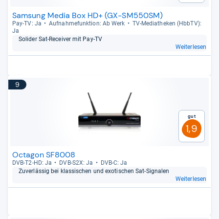
Samsung Media Box HD+ (GX-SM550SM)
Pay-​TV: Ja
Auf­nah­me­funk­tion: Ab Werk
TV-​Media­the­ken (HbbTV):
Ja
Soli­der Sat-​Recei­ver mit Pay-​TV
Weiterlesen
9
Gut
1,9
Octagon SF8008
DVB-​T2-​HD: Ja
DVB-​S2X: Ja
DVB-​C: Ja
Zuver­läs­sig bei klas­si­schen und exo­ti­schen Sat-​Signa­len
Weiterlesen