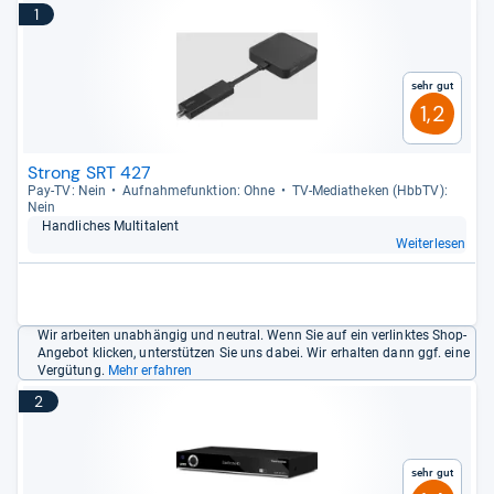
1
Sehr gut
1,2
Strong SRT 427
Pay-​TV: Nein
Auf­nah­me­funk­tion: Ohne
TV-​Media­the­ken (HbbTV):
Nein
Hand­li­ches Mul­ti­ta­lent
Weiterlesen
Wir arbeiten unabhängig und neutral. Wenn Sie auf ein verlinktes Shop-
Angebot klicken, unterstützen Sie uns dabei. Wir erhalten dann ggf. eine
Vergütung.
Mehr erfahren
2
Sehr gut