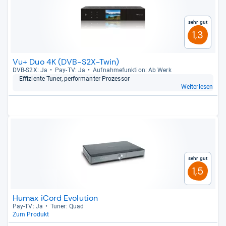
Sehr gut
1,3
Vu+ Duo 4K (DVB-S2X-Twin)
DVB-​S2X: Ja
Pay-​TV: Ja
Auf­nah­me­funk­tion: Ab Werk
Effi­zi­ente Tuner, per­for­man­ter Pro­zes­sor
Weiterlesen
Sehr gut
1,5
Humax iCord Evolution
Pay-​TV: Ja
Tuner: Quad
Zum Produkt