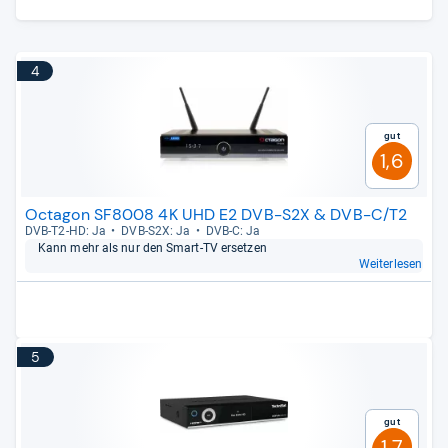
4
Gut
1,6
Octagon SF8008 4K UHD E2 DVB-S2X & DVB-C/T2
DVB-​T2-​HD: Ja
DVB-​S2X: Ja
DVB-​C: Ja
Kann mehr als nur den Smart-​TV erset­zen
Weiterlesen
5
Gut
1,7