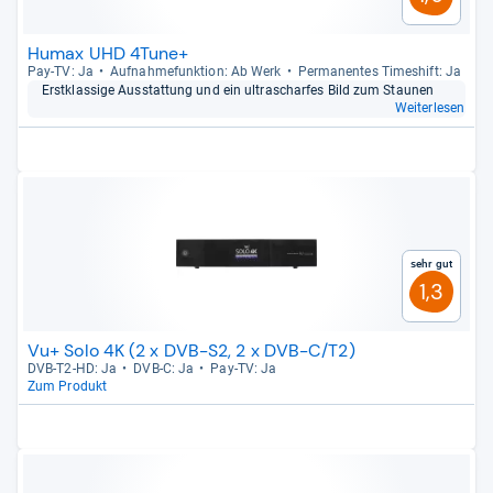
Humax UHD 4Tune+
Pay-​TV: Ja
Auf­nah­me­funk­tion: Ab Werk
Per­ma­nen­tes Times­hift: Ja
Erst­klas­sige Aus­stat­tung und ein ultra­schar­fes Bild zum Stau­nen
Weiterlesen
Sehr gut
1,3
Vu+ Solo 4K (2 x DVB-S2, 2 x DVB-C/T2)
DVB-​T2-​HD: Ja
DVB-​C: Ja
Pay-​TV: Ja
Zum Produkt