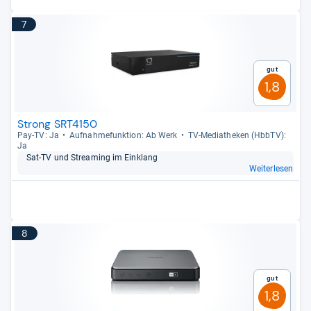
7
Gut
1,8
Strong SRT4150
Pay-​TV: Ja
Auf­nah­me­funk­tion: Ab Werk
TV-​Media­the­ken (HbbTV):
Ja
Sat-​TV und Stre­a­ming im Ein­klang
Weiterlesen
8
Gut
1,8