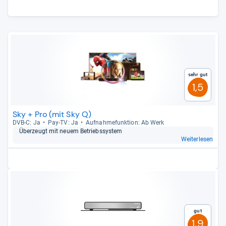
Sehr gut
1,5
Sky + Pro (mit Sky Q)
DVB-​C: Ja
Pay-​TV: Ja
Auf­nah­me­funk­tion: Ab Werk
Über­zeugt mit neuem Betriebs­sys­tem
Weiterlesen
Gut
1,9