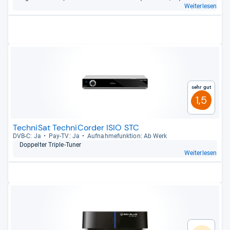
Weiterlesen
Sehr gut
1,5
TechniSat TechniCorder ISIO STC
DVB-​C: Ja
Pay-​TV: Ja
Auf­nah­me­funk­tion: Ab Werk
Dop­pel­ter Tri­ple-​Tuner
Weiterlesen