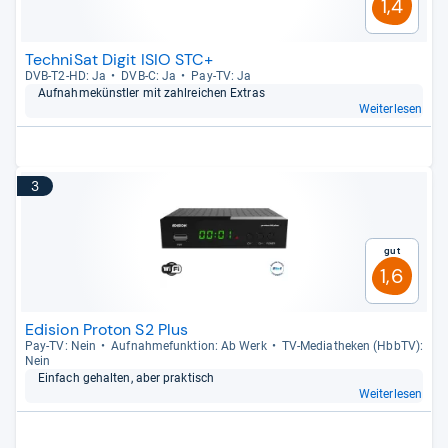
1,4
TechniSat Digit ISIO STC+
DVB-​T2-​HD: Ja
DVB-​C: Ja
Pay-​TV: Ja
Auf­nah­me­künst­ler mit zahl­rei­chen Extras
Weiterlesen
3
Gut
1,6
Edision Proton S2 Plus
Pay-​TV: Nein
Auf­nah­me­funk­tion: Ab Werk
TV-​Media­the­ken (HbbTV):
Nein
Ein­fach gehal­ten, aber prak­tisch
Weiterlesen