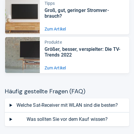
Tipps
Groß, gut, gerin­ger Strom­ver­
brauch?
Zum Artikel
Produkte
Grö­ßer, bes­ser, ver­spiel­ter: Die TV-​
Trends 2022
Zum Artikel
Häu­fig gestellte Fra­gen (FAQ)
Welche Sat-Receiver mit WLAN sind die besten?
Was sollten Sie vor dem Kauf wissen?