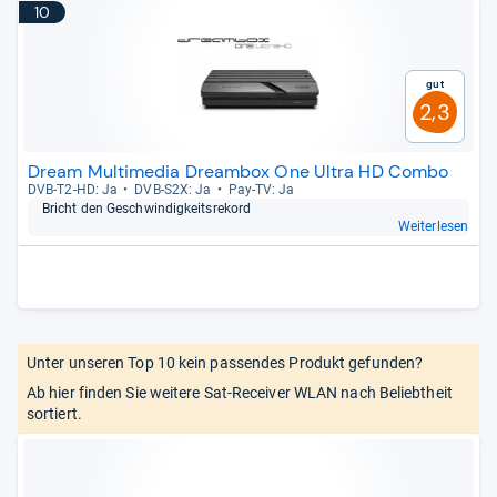
10
Gut
2,3
Dream Multimedia Dreambox One Ultra HD Combo
DVB-​T2-​HD: Ja
DVB-​S2X: Ja
Pay-​TV: Ja
Bricht den Geschwin­dig­keits­re­kord
Weiterlesen
Unter unseren Top 10 kein passendes Produkt gefunden?
Ab hier finden Sie weitere Sat-Receiver WLAN nach Beliebtheit
sortiert.