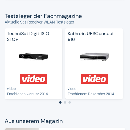
Test­sie­ger der Fach­ma­ga­zine
Aktuelle Sat-Receiver WLAN Testsieger
TechniSat Digit ISIO
Kathrein UFSConnect
STC+
916
video
video
Erschienen: Januar 2016
Erschienen: Dezember 2014
Aus unse­rem Maga­zin