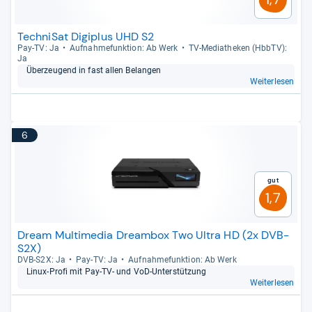
TechniSat Digiplus UHD S2
Pay-​TV: Ja
Auf­nah­me­funk­tion: Ab Werk
TV-​Media­the­ken (HbbTV):
Ja
Über­zeu­gend in fast allen Belan­gen
Weiterlesen
6
Gut
1,7
Dream Multimedia Dreambox Two Ultra HD (2x DVB-
S2X)
DVB-​S2X: Ja
Pay-​TV: Ja
Auf­nah­me­funk­tion: Ab Werk
Linux-​Profi mit Pay-​TV-​ und VoD-​Unter­stüt­zung
Weiterlesen