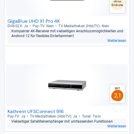
ohne
Endnote
GigaBlue UHD X1 Pro 4K
DVB-​S2X: Ja
Pay-​TV: Nein
TV-​Media­the­ken (HbbTV): Nein
Kom­pak­ter 4K-​Recei­ver mit viel­sei­ti­gen Anschluss­mög­lich­kei­ten und
Android 12 für fle­xibles Enter­tain­ment
Weiterlesen
Gut
2,1
Kathrein UFSConnect 916
Pay-​TV: Ja
TV-​Media­the­ken (HbbTV): Ja
Tuner: Twin
Viel­sei­ti­ger Satel­li­ten­emp­fän­ger mit umfas­sen­den Funk­tio­nen
Weiterlesen